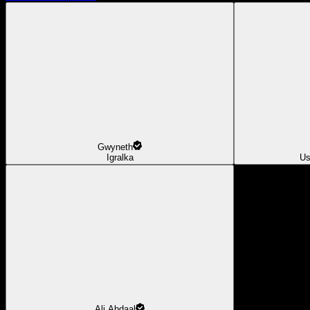
Gwyneth
Igralka
Us
Ali Abdaal