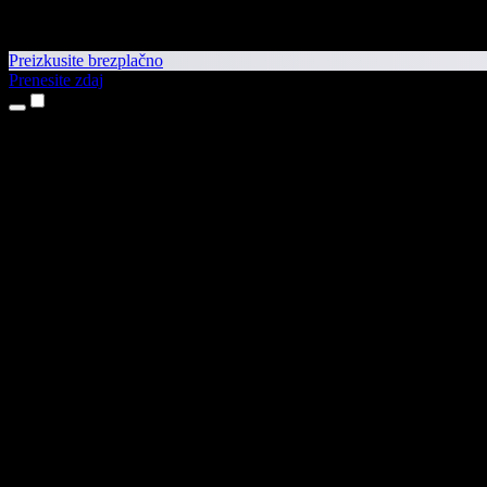
Preizkusite brezplačno
Prenesite zdaj
Izdelki
Pretvorba besedila v govor
Aplikaciji za iPhone in iPad
Aplikacija za Android
Razširitev za Chrome
Razširitev za Edge
Spletna aplikacija
Aplikacija za Mac
Aplikacija za Windows