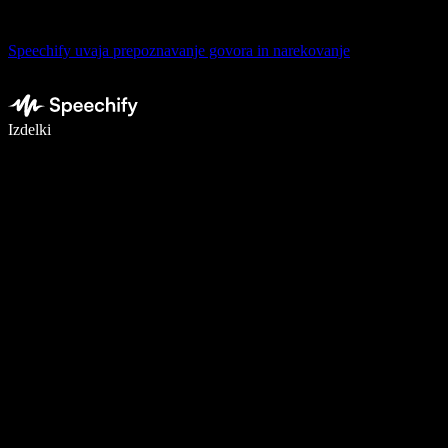
Speechify uvaja prepoznavanje govora in narekovanje
Pišite 5× hitreje z narekovanjem
Izdelki
Več o tem