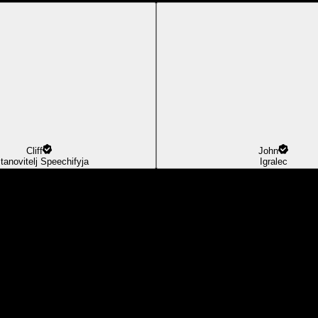
Cliff
John
tanovitelj Speechifyja
Igralec