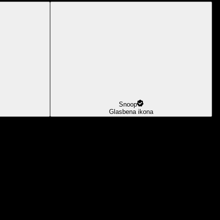
Snoop
Glasbena ikona