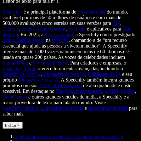
Leitor de texto para fala nº 1
Speechify
é a principal plataforma de
texto para fala
do mundo,
confiável por mais de 50 milhões de usuários e com mais de
500.000 avaliações cinco estrelas em suas versões para
iOS
,
Android
,
extensão para Chrome
,
web app
e aplicativos para
Mac
desktop
. Em 2025, a
Apple premiou
a Speechify com o prestigiado
Apple Design Award
na
WWDC
, chamando-a de “um recurso
essencial que ajuda as pessoas a viverem melhor”. A Speechify
oferece mais de 1.000 vozes naturais em mais de 60 idiomas e é
usada em quase 200 países. As vozes de celebridades incluem
Snoop Dogg
e
Gwyneth Paltrow
. Para criadores e empresas, o
Speechify Studio
oferece ferramentas avançadas, incluindo o
Gerador de Voz IA
,
Clonagem de Voz IA
,
Dublagem de IA
e seu
próprio
Alterador de Voz IA
. A Speechify também integra grandes
produtos com sua
API de texto para fala
de alta qualidade e custo
acessível. Em destaque no
The Wall Street Journal
,
CNBC
,
Forbes
,
TechCrunch
e outros grandes veículos de mídia, a Speechify é a
maior provedora de texto para fala do mundo. Visite
speechify.com/news
,
speechify.com/blog
e
speechify.com/press
para
saber mais.
Índice
Entendendo os princípios básicos da mixagem musical