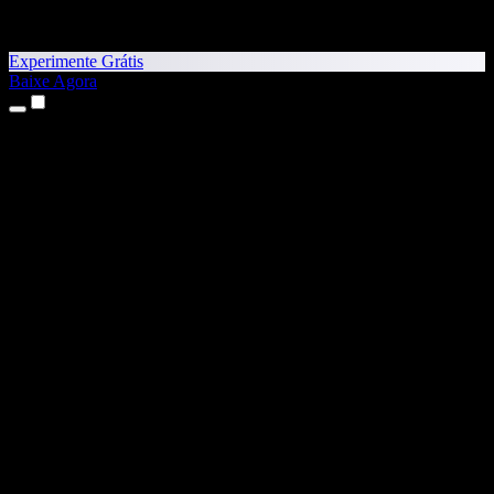
Experimente Grátis
Baixe Agora
Produtos
Texto para Fala
Apps para iPhone e iPad
App para Android
Extensão para Chrome
Extensão para Edge
App Web
App para Mac
App para Windows