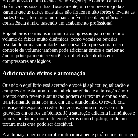
A compressão é uma técnica de mixagem que controla a faixa
dinâmica das suas trilhas. Basicamente, um compressor ajuda a
garantir que as partes mais altas não fiquem muito fortes e levanta as
partes baixas, tornando tudo mais audível. Isso dá equilíbrio e
consistência à mix, trazendo um acabamento profissional.
Engenheiros de mix usam muito a compressão para controlar o
volume de faixas muito dinâmicas, como vocais ou baterias,
resultando numa sonoridade mais coesa. Compressão não é só
controle de volume; também pode adicionar timbre e caráter ao
áudio, principalmente se você usar plugins inspirados em
compressores analógicos.
Adicionando efeitos e automação
Quando o equilíbrio está acertado e você já aplicou equalização e
compressão, está pronto para adicionar efeitos e automação à mix.
Efeitos como reverb e saturação podem dar textura e cor ao som,
transformando uma boa mix em uma grande mix. O reverb cria
sensação de espaço ao redor dos vocais, como se tivessem sido
gravados em outros ambientes. Já a saturação adiciona harmônicos e
riqueza ao áudio, muito útil em gêneros como hip-hop, onde uma
textura mais crua pode ser desejável.
A automação permite modificar dinamicamente parâmetros ao longo