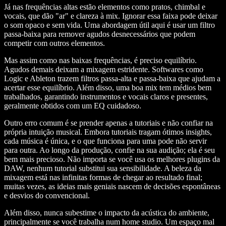
Já nas frequências altas estão elementos como pratos, chimbal e
vocais, que dão "ar" e clareza à mix. Ignorar essa faixa pode deixar
o som opaco e sem vida. Uma abordagem útil aqui é usar um filtro
passa-baixa para remover agudos desnecessários que podem
competir com outros elementos.
Mas assim como nas baixas frequências, é preciso equilíbrio.
Agudos demais deixam a mixagem estridente. Softwares como
Logic e Ableton trazem filtros passa-alta e passa-baixa que ajudam a
acertar esse equilíbrio. Além disso, uma boa mix tem médios bem
trabalhados, garantindo instrumentos e vocais claros e presentes,
geralmente obtidos com um EQ cuidadoso.
Outro erro comum é se prender apenas a tutoriais e não confiar na
própria intuição musical. Embora tutoriais tragam ótimos insights,
cada música é única, e o que funciona para uma pode não servir
para outra. Ao longo da produção, confie na sua audição; ela é seu
bem mais precioso. Não importa se você usa os melhores plugins da
DAW, nenhum tutorial substitui sua sensibilidade. A beleza da
mixagem está nas infinitas formas de chegar ao resultado final;
muitas vezes, as ideias mais geniais nascem de decisões espontâneas
e desvios do convencional.
Além disso, nunca subestime o impacto da acústica do ambiente,
principalmente se você trabalha num home studio. Um espaço mal