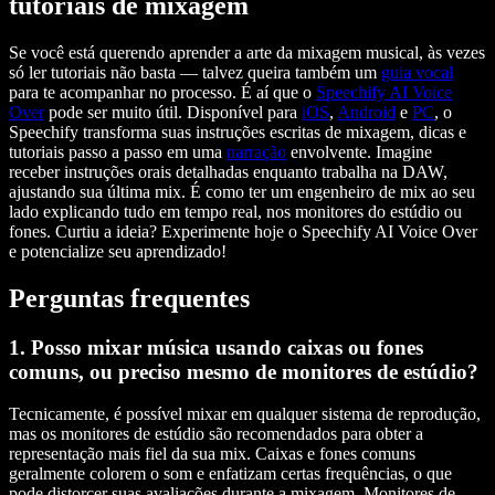
tutoriais de mixagem
Se você está querendo aprender a arte da mixagem musical, às vezes
só ler tutoriais não basta — talvez queira também um
guia vocal
para te acompanhar no processo. É aí que o
Speechify AI Voice
Over
pode ser muito útil. Disponível para
iOS
,
Android
e
PC
, o
Speechify transforma suas instruções escritas de mixagem, dicas e
tutoriais passo a passo em uma
narração
envolvente. Imagine
receber instruções orais detalhadas enquanto trabalha na DAW,
ajustando sua última mix. É como ter um engenheiro de mix ao seu
lado explicando tudo em tempo real, nos monitores do estúdio ou
fones. Curtiu a ideia? Experimente hoje o Speechify AI Voice Over
e potencialize seu aprendizado!
Perguntas frequentes
1. Posso mixar música usando caixas ou fones
comuns, ou preciso mesmo de monitores de estúdio?
Tecnicamente, é possível mixar em qualquer sistema de reprodução,
mas os monitores de estúdio são recomendados para obter a
representação mais fiel da sua mix. Caixas e fones comuns
geralmente colorem o som e enfatizam certas frequências, o que
pode distorcer suas avaliações durante a mixagem. Monitores de