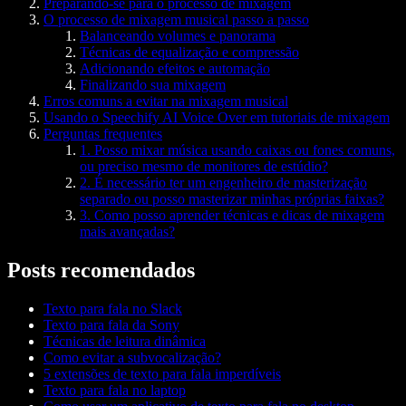
Preparando-se para o processo de mixagem
O processo de mixagem musical passo a passo
Balanceando volumes e panorama
Técnicas de equalização e compressão
Adicionando efeitos e automação
Finalizando sua mixagem
Erros comuns a evitar na mixagem musical
Usando o Speechify AI Voice Over em tutoriais de mixagem
Perguntas frequentes
1. Posso mixar música usando caixas ou fones comuns,
ou preciso mesmo de monitores de estúdio?
2. É necessário ter um engenheiro de masterização
separado ou posso masterizar minhas próprias faixas?
3. Como posso aprender técnicas e dicas de mixagem
mais avançadas?
Posts recomendados
Texto para fala no Slack
Texto para fala da Sony
Técnicas de leitura dinâmica
Como evitar a subvocalização?
5 extensões de texto para fala imperdíveis
Texto para fala no laptop