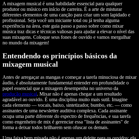
A mixagem musical é uma habilidade essencial para qualquer
produtor ou músico em início de carreira. É a arte de misturar
diferentes elementos de uma canção para criar um som lapidado e
profissional. Seja você um iniciante total ou já tenha alguma
experiência na área, este guia passo a passo sobre como mixar
música traz dicas e técnicas valiosas para ajudar a elevar o nível das
suas mixagens. Coloque seus fones de ouvido e vamos mergulhar
no mundo da mixagem!
Entendendo os princípios básicos da
mixagem musical
Antes de arregaçar as mangas e começar a tarefa minuciosa de mixar
áudio, é absolutamente fundamental entender em profundidade o
papel essencial que a mixagem desempenha no universo da
produção musical
. Mixar não é apenas chegar a um resultado
agradável ao ouvido. É uma disciplina muito mais sutil. Imagine
cada elemento — vocais, baixo, sintetizador, bumbo, etc. — como
assinantes de uma newsletter auditiva complexa. Cada assinante
ocupa uma parte diferente do espectro de frequências, e sua tarefa
como engenheiro de mix é gerenciar essa "lista de assinantes" de
forma a deixar todos brilharem sem ofuscar os demais.
Uma faixa bem mixada não é apenas um deleite para os ouvidos; ela