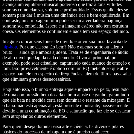
alcança um equilíbrio musical poderoso que traz à tona virtudes
sonoras como clareza, volume e profundidade. Essas qualidades se
somam para dar à música uma dinâmica rica e bem equilibrada. Em
contraste, uma mixagem ruim pode ser uma verdadeira bagunça
sonora: soa embolada, áspera e a imagem estéreo não tem estrutura
coesa. Os elementos se confundem e nada tem seu espaço definido.
Imagine colocar seus fones de ouvido e ouvir sua faixa favorita de
hip-hop
. Por que ela soa tão bem? Não é apenas sorte ou talento
bruto — ainda que ambos ajudem. Trata-se de engenharia de áudio
de alto nível que lapida cada elemento. O vocal principal, por
exemplo, pode soar cristalino, capturando cada nuance de emoção e
tom. Isso provavelmente é obtido com um EQ meticuloso que abre
espaço para ele no espectro de frequências, além de filtros passa-alta
que eliminam graves desnecessários.
Enquanto isso, o bumbo entrega aquele impacto no peito, resultado
de uma compressão bem dosada e bom ajuste de ganho, garantindo
que ele bata na medida certa sem dominar o restante da mixagem. E
o baixo não está apenas ali; está presente e pulsante, possivelmente
devido a uma combinação de EQ e saturação que faz ele se destacar
sem atropelar os outros elementos.
Para quem deseja dominar essa arte e ciência, há diversos pilares
básicos do processo de mixagem que é preciso conhecer.