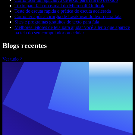
Como usar um aplicativo de texto para fala no desktop
Texto para fala no e-mail do Microsoft Outlook
Teste de escuta rápida e prática de escuta acelerada
Como ler após a cirurgia de Lasik usando texto para fala
Sites e programas gratuitos de texto para fala
Melhores leitores de tela para ajudar você a ler o que aparece
na tela do seu computador ou celular
Blogs recentes
Ver tudo