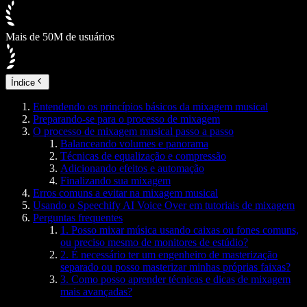
Mais de 50M de usuários
Índice
Entendendo os princípios básicos da mixagem musical
Preparando-se para o processo de mixagem
O processo de mixagem musical passo a passo
Balanceando volumes e panorama
Técnicas de equalização e compressão
Adicionando efeitos e automação
Finalizando sua mixagem
Erros comuns a evitar na mixagem musical
Usando o Speechify AI Voice Over em tutoriais de mixagem
Perguntas frequentes
1. Posso mixar música usando caixas ou fones comuns,
ou preciso mesmo de monitores de estúdio?
2. É necessário ter um engenheiro de masterização
separado ou posso masterizar minhas próprias faixas?
3. Como posso aprender técnicas e dicas de mixagem
mais avançadas?