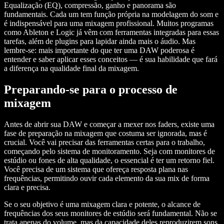
Equalização (EQ), compressão, ganho e panorama são
fundamentais. Cada um tem função própria na modelagem do som e
é indispensável para uma mixagem profissional. Muitos programas
como Ableton e Logic já vêm com ferramentas integradas para essas
tarefas, além de plugins para lapidar ainda mais o áudio. Mas
lembre-se: mais importante do que ter uma DAW poderosa é
entender e saber aplicar esses conceitos — é sua habilidade que fará
a diferença na qualidade final da mixagem.
Preparando-se para o processo de
mixagem
Antes de abrir sua DAW e começar a mexer nos faders, existe uma
fase de preparação na mixagem que costuma ser ignorada, mas é
crucial. Você vai precisar das ferramentas certas para o trabalho,
começando pelo sistema de monitoramento. Seja com monitores de
estúdio ou fones de alta qualidade, o essencial é ter um retorno fiel.
Você precisa de um sistema que ofereça resposta plana nas
frequências, permitindo ouvir cada elemento da sua mix de forma
clara e precisa.
Se o seu objetivo é uma mixagem clara e potente, o alcance de
frequências dos seus monitores de estúdio será fundamental. Não se
trata apenas do volume, mas da capacidade deles reproduzirem sons