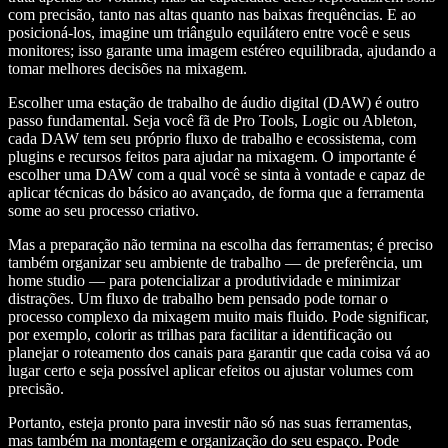
com precisão, tanto nas altas quanto nas baixas frequências. E ao
posicioná-los, imagine um triângulo equilátero entre você e seus
monitores; isso garante uma imagem estéreo equilibrada, ajudando a
tomar melhores decisões na mixagem.
Escolher uma estação de trabalho de áudio digital (DAW) é outro
passo fundamental. Seja você fã de Pro Tools, Logic ou Ableton,
cada DAW tem seu próprio fluxo de trabalho e ecossistema, com
plugins e recursos feitos para ajudar na mixagem. O importante é
escolher uma DAW com a qual você se sinta à vontade e capaz de
aplicar técnicas do básico ao avançado, de forma que a ferramenta
some ao seu processo criativo.
Mas a preparação não termina na escolha das ferramentas; é preciso
também organizar seu ambiente de trabalho — de preferência, um
home studio — para potencializar a produtividade e minimizar
distrações. Um fluxo de trabalho bem pensado pode tornar o
processo complexo da mixagem muito mais fluido. Pode significar,
por exemplo, colorir as trilhas para facilitar a identificação ou
planejar o roteamento dos canais para garantir que cada coisa vá ao
lugar certo e seja possível aplicar efeitos ou ajustar volumes com
precisão.
Portanto, esteja pronto para investir não só nas suas ferramentas,
mas também na montagem e organização do seu espaço. Pode