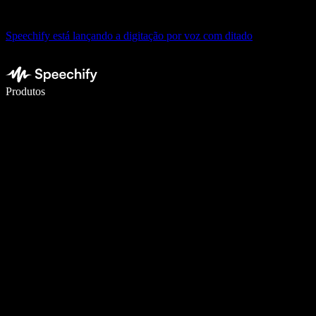
Speechify está lançando a digitação por voz com ditado
Escreva 5× mais rápido com digitação por voz
Produtos
Saiba mais