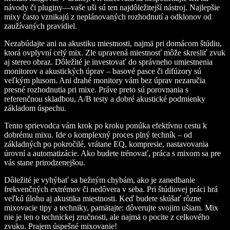
návody či pluginy—vaše uši sú ten najdôležitejší nástroj. Najlepšie
mixy často vznikajú z neplánovaných rozhodnutí a odklonov od
zaužívaných pravidiel.
Nezabúdajte ani na akustiku miestnosti, najmä pri domácom štúdiu,
ktorá ovplyvní celý mix. Zle upravená miestnosť môže skresliť zvuk
aj stereo obraz. Dôležité je investovať do správneho umiestnenia
monitorov a akustických úprav – basové pasce či difúzory sú
veľkým plusom. Ani drahé monitory vám bez úprav nezaručia
presné rozhodnutia pri mixe. Práve preto sú porovnania s
referenčnou skladbou, A/B testy a dobré akustické podmienky
základom úspechu.
Tento sprievodca vám krok po kroku ponúka efektívnu cestu k
dobrému mixu. Ide o komplexný proces plný techník – od
základných po pokročilé, vrátane EQ, kompresie, nastavovania
úrovní a automatizácie. Ako budete trénovať, práca s mixom sa pre
vás stane prirodzenejšou.
Dôležité je vyhýbať sa bežným chybám, ako je zanedbanie
frekvenčných extrémov či nedôvera v seba. Pri štúdiovej práci hrá
veľkú úlohu aj akustika miestnosti. Keď budete skúšať rôzne
mixovacie tipy a techniky, pamätajte: dôverujte svojim ušiam. Mix
nie je len o technickej zručnosti, ale najmä o pocite z celkového
zvuku. Prajem úspešné mixovanie!