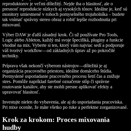
reproduktorov je veľmi dôležitý. Nejde iba o hlasitosť, ale o
presnosť reprodukcie nízkych aj vysokých tónov. Ideálne je, keď sú
monitory umiestnené v rohoch pomyselného trojuholníka – budete
tak vnímať správny stereo obraz a robiť lepšie rozhodnutia pri
mixovaní.
Výber DAW je ďalší zásadný krok. Či už používate Pro Tools,
Logic alebo Ableton, každý má svoje špecifiká, pluginy a funkcie
vhodné na mix. Vyberte si ten, ktorý vám najviac sedí a podporuje
váš tvorivý workflow—od základných úprav až po pokročilé
techniky.
Príprava však nekončí výberom nástrojov—dôležitá je aj
organizácia pracovného priestoru, ideálne domáceho štúdia.
Premyslené usporiadanie pracovného procesu šetrí čas a znižuje
stres. Pomôže napríklad farebné označenie stôp či správne
routovanie kanálov, aby ste mohli presne aplikovať efekty a
upravovať hlasitosť.
Investujte nielen do vybavenia, ale aj do usporiadania pracoviska.
Pri mixe oceníte, že máte všetko po ruke a perfektne zorganizované.
Krok za krokom: Proces mixovania
hudby