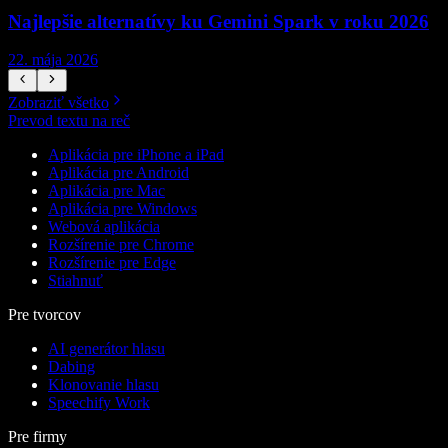
Najlepšie alternatívy ku Gemini Spark v roku 2026
22. mája 2026
1
Zobraziť všetko
Prevod textu na reč
Aplikácia pre iPhone a iPad
Aplikácia pre Android
Aplikácia pre Mac
Aplikácia pre Windows
Webová aplikácia
Rozšírenie pre Chrome
Rozšírenie pre Edge
Stiahnuť
Pre tvorcov
AI generátor hlasu
Dabing
Klonovanie hlasu
Speechify Work
Pre firmy