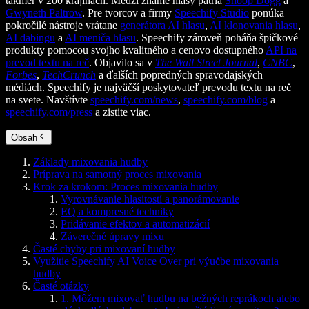
takmer v 200 krajinách. Medzi známe hlasy patria
Snoop Dogg
a
Gwyneth Paltrow
. Pre tvorcov a firmy
Speechify Studio
ponúka
pokročilé nástroje vrátane
generátora AI hlasu
,
AI klonovania hlasu
,
AI dabingu
a
AI meniča hlasu
. Speechify zároveň poháňa špičkové
produkty pomocou svojho kvalitného a cenovo dostupného
API na
prevod textu na reč
. Objavilo sa v
The Wall Street Journal
,
CNBC
,
Forbes
,
TechCrunch
a ďalších popredných spravodajských
médiách. Speechify je najväčší poskytovateľ prevodu textu na reč
na svete. Navštívte
speechify.com/news
,
speechify.com/blog
a
speechify.com/press
a zistite viac.
Obsah
Základy mixovania hudby
Príprava na samotný proces mixovania
Krok za krokom: Proces mixovania hudby
Vyrovnávanie hlasitostí a panorámovanie
EQ a kompresné techniky
Pridávanie efektov a automatizácií
Záverečné úpravy mixu
Časté chyby pri mixovaní hudby
Využitie Speechify AI Voice Over pri výučbe mixovania
hudby
Časté otázky
1. Môžem mixovať hudbu na bežných reprákoch alebo