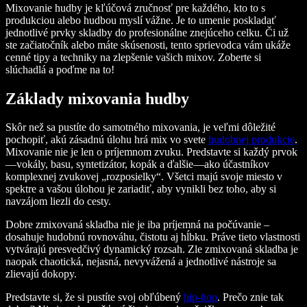
Mixovanie hudby je kľúčová zručnosť pre každého, kto to s
produkciou alebo hudbou myslí vážne. Je to umenie poskladať
jednotlivé prvky skladby do profesionálne znejúceho celku. Či už
ste začiatočník alebo máte skúsenosti, tento sprievodca vám ukáže
cenné tipy a techniky na zlepšenie vašich mixov. Zoberte si
slúchadlá a poďme na to!
Základy mixovania hudby
Skôr než sa pustíte do samotného mixovania, je veľmi dôležité
pochopiť, akú zásadnú úlohu hrá mix vo svete
hudobnej produkcie
.
Mixovanie nie je len o príjemnom zvuku. Predstavte si každý prvok
—vokály, basu, syntetizátor, kopák a ďalšie—ako účastníkov
komplexnej zvukovej „rozposielky“. Všetci majú svoje miesto v
spektre a vašou úlohou je zariadiť, aby vynikli bez toho, aby si
navzájom liezli do cesty.
Dobre zmixovaná skladba nie je iba príjemná na počúvanie –
dosahuje hudobnú rovnováhu, čistotu aj hĺbku. Práve tieto vlastnosti
vytvárajú presvedčivý dynamický rozsah. Zle zmixovaná skladba je
naopak chaotická, nejasná, nevyvážená a jednotlivé nástroje sa
zlievajú dokopy.
Predstavte si, že si pustíte svoj obľúbený
hip-hop
. Prečo znie tak