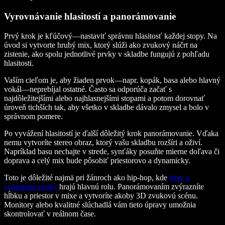
Vyrovnávanie hlasitostí a panorámovanie
Prvý krok je kľúčový—nastaviť správnu hlasitosť každej stopy. Na
úvod si vytvorte hrubý mix, ktorý slúži ako zvukový náčrt na
zistenie, ako spolu jednotlivé prvky v skladbe fungujú z pohľadu
hlasitosti.
Vaším cieľom je, aby žiaden prvok—napr. kopák, basa alebo hlavný
vokál—neprebíjal ostatné. Často sa odporúča začať s
najdôležitejšími alebo najhlasnejšími stopami a potom dorovnať
úroveň tichších tak, aby všetko v skladbe dávalo zmysel a bolo v
správnom pomere.
Po vyvážení hlasitostí je ďalší dôležitý krok panorámovanie. Vďaka
nemu vytvoríte stereo obraz, ktorý vašu skladbu rozšíri a oživí.
Napríklad basu nechajte v strede, synťáky posuňte mierne doľava či
doprava a celý mix bude pôsobiť priestorovo a dynamicky.
Toto je dôležité najmä pri žánroch ako hip-hop, kde
basy a
syntetické zvuky
hrajú hlavnú rolu. Panorámovaním zvýrazníte
hĺbku a priestor v mixe a vytvoríte akoby 3D zvukovú scénu.
Monitory alebo kvalitné slúchadlá vám tieto úpravy umožnia
skontrolovať v reálnom čase.