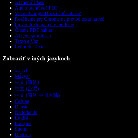
AI menič hlasu
Audio prehrávač PDF
Vie mi Google Docs čítať nahlas?
Rozšírenie pre Chrome na prevod textu na reč
Prevod textu na reč v hindčine
Čítanie PDF nahlas
AI generátor hlasu
Texto a Voz
Leitor de Texto
Zobraziť v iných jazykoch
العربية
Magyar
中文 (简体)
中文 (台灣)
中文 (简体 中国大陆)
Čeština
Dansk
Nederlands
English
Français
Suomi
Deutsch