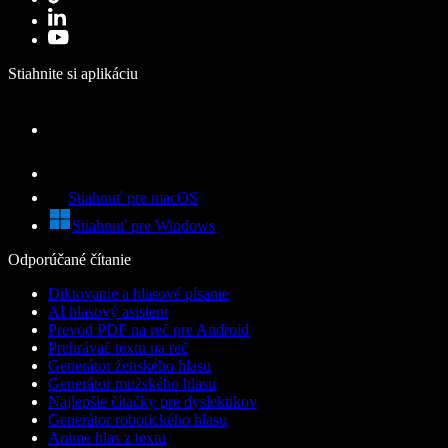
Stiahnite si aplikáciu
Stiahnuť pre macOS
Stiahnuť pre Windows
Odporúčané čítanie
Diktovanie a hlasové písanie
AI hlasový asistent
Prevod PDF na reč pre Android
Prehrávač textu na reč
Generátor ženského hlasu
Generátor mužského hlasu
Najlepšie čítačky pre dyslektikov
Generátor robotického hlasu
Anime hlas z textu