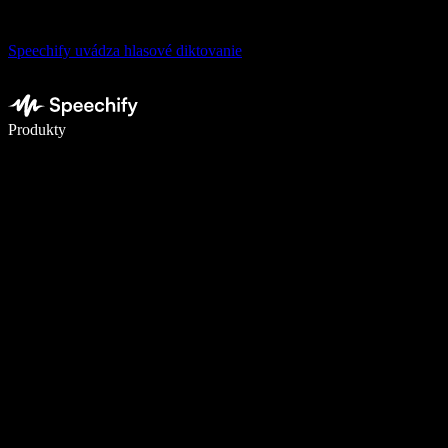
Speechify uvádza hlasové diktovanie
Píšte 5× rýchlejšie pomocou hlasového diktovania
Produkty
Zistiť viac