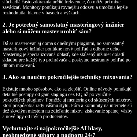
slúchadlá často zdôraznia určité frekvencie, čo môže pri mixe
zavádzať. Monitory ponúkajú rovnejšiu odozvu a umožnia lepšie
rozhodnutia, hlavne v basoch a výškach.
2. Je potrebný samostatný masteringový inžinier
alebo si môžem master urobiť sám?
Dá sa masterovať aj doma s dnešnými pluginmi, no samostatný
masteringový inžinier ponúkne nový pohľad a odborné ucho.
Mastering je špecializovaná oblasť, kde skúsený inžinier doladí
skladbu pre každý typ prehrávača a poskytne nestranný pohľad po
dlhom mixovaní.
3. Ako sa naučím pokročilejšie techniky mixovania?
Existuje mnoho spôsobov, ako sa zlepšiť. Online návody ponúkajú
detailné postupy od gain stagingu cez EQ až po využitie
pokročilých pluginov. Pomôže aj mentoring od skúsených mixérov,
ktorí prispôsobia rady vášmu štýlu. Fóra a komunity na internete sú
tiež skvelým miestom na zdieľanie mixov, získavanie spätnej väzby
a nové tipy od iných producentov.
Vychutnajte si najpokročilejšie AI hlasy,
neobmedzené súbory a podporu 24/7