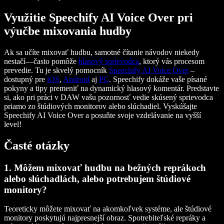
Využitie Speechify AI Voice Over pri
výučbe mixovania hudby
Ak sa učíte mixovať hudbu, samotné čítanie návodov niekedy
nestačí—často pomôže
hlasový sprievodca
, ktorý vás procesom
prevedie. Tu je skvelý pomocník
Speechify AI Voice Over
–
dostupný pre
iOS
,
Android
aj
PC
. Speechify dokáže vaše písané
pokyny a tipy premeniť na dynamický hlasový komentár. Predstavte
si, ako pri práci v DAW vašu pozornosť vedie skúsený sprievodca
priamo zo štúdiových monitorov alebo slúchadiel. Vyskúšajte
Speechify AI Voice Over a posuňte svoje vzdelávanie na vyšší
level!
Časté otázky
1. Môžem mixovať hudbu na bežných reprákoch
alebo slúchadlách, alebo potrebujem štúdiové
monitory?
Teoreticky môžete mixovať na akomkoľvek systéme, ale štúdiové
monitory poskytujú najpresnejší obraz. Spotrebiteľské repráky a