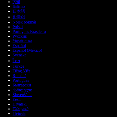
हिन्दी
Italiano
日本語
한국어
Norsk bokmål
Polski
Português Brasileiro
Русский
Українська
Español
Español (México)
Svenska
ไทย
Türkçe
Tiếng Việt
Română
Português
Български
ქართული
Slovenščina
Eesti
Hrvatski
Ελληνικά
Lietuvių