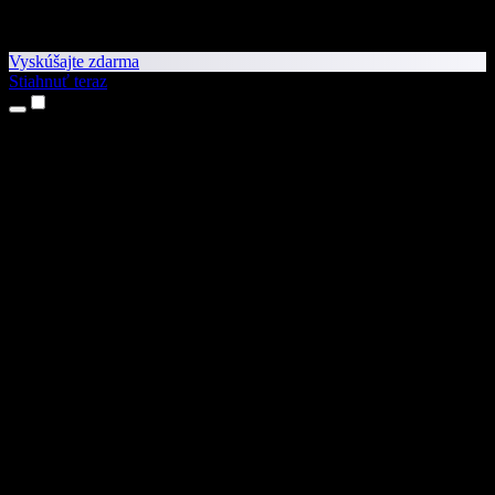
Vyskúšajte zdarma
Stiahnuť teraz
Produkty
Prevod textu na reč
Aplikácie pre iPhone a iPad
Aplikácia pre Android
Rozšírenie pre Chrome
Rozšírenie pre Edge
Webová aplikácia
Aplikácia pre Mac
Aplikácia pre Windows