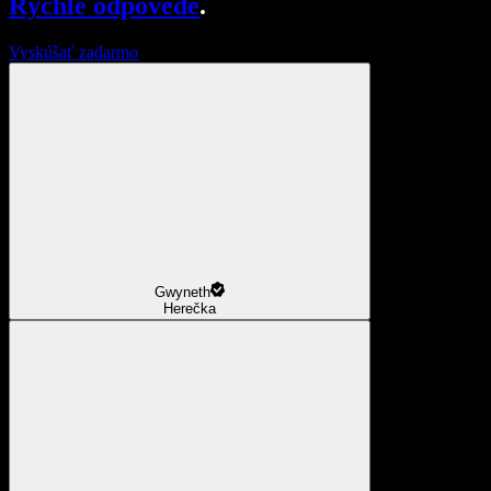
Rýchle odpovede
.
Vyskúšať zadarmo
Gwyneth
Herečka