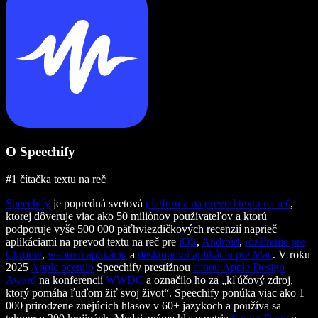
O Speechify
#1 čítačka textu na reč
Speechify
je popredná svetová
platforma na prevod textu na reč
,
ktorej dôveruje viac ako 50 miliónov používateľov a ktorú
podporuje vyše 500 000 päťhviezdičkových recenzií naprieč
aplikáciami na prevod textu na reč pre
iOS
,
Android
,
rozšírenie pre
Chrome
,
webovú aplikáciu
a
desktopovú aplikáciu pre Mac
. V roku
2025
Apple ocenilo
Speechify prestížnou
cenou Apple Design
Award
na konferencii
WWDC
a označilo ho za „kľúčový zdroj,
ktorý pomáha ľuďom žiť svoj život“. Speechify ponúka viac ako 1
000 prirodzene znejúcich hlasov v 60+ jazykoch a používa sa