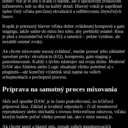
dobre? Nie je to len o šťastí či talente, ale o špičkovom zvukovom
inžinierstve, kde sa dbá na každý detail. Hlavný vokál je napríklad
úplne čistý vďaka precíznej ekvalizácii a odfiltrovaniu zbytočných
basov.
Kopák je prierazný hlavne vďaka dobre zvládnutej kompresii a gain
stagingu, takže sadne do mixu bez toho, aby prehlušil ostatné. Basa
je plná a zrozumiteľná vďaka EQ a saturácii – pekne vynikne, ale
nezahltí ostatné zvuky.
Ak chcete mixovanie naozaj zvládnuť, musíte poznať jeho základné
stavebné prvky: ekvalizáciu (EQ), kompresiu, gain staging a
panorámovanie. Každý z týchto nástrojov má svoju úlohu. Moderné
DAW ako Ableton alebo Logic obsahujú všetko potrebné aj s
pluginmi—ale konečný výsledok stojí najmä na vašich
schopnostiach a pochopení procesu.
Príprava na samotný proces mixovania
Skôr než spustíte DAW, je tu často podceňovaná, no kľúčová
prípravná fáza. Základ je kvalitný odposluch – či už monitorové
reproduktory alebo slúchadlá s rovnou frekvenčnou odozvou, vďaka
ktorým budete počuť všetko presne tak, ako v mixe naozaj je.
Ak chcete jasný a hlasný mix, rozsah vašich monitorovacích