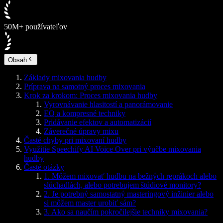
50M+ používateľov
Obsah
Základy mixovania hudby
Príprava na samotný proces mixovania
Krok za krokom: Proces mixovania hudby
Vyrovnávanie hlasitostí a panorámovanie
EQ a kompresné techniky
Pridávanie efektov a automatizácií
Záverečné úpravy mixu
Časté chyby pri mixovaní hudby
Využitie Speechify AI Voice Over pri výučbe mixovania
hudby
Časté otázky
1. Môžem mixovať hudbu na bežných reprákoch alebo
slúchadlách, alebo potrebujem štúdiové monitory?
2. Je potrebný samostatný masteringový inžinier alebo
si môžem master urobiť sám?
3. Ako sa naučím pokročilejšie techniky mixovania?