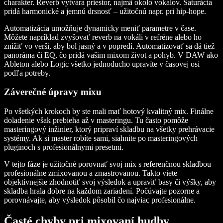
charakter. Reverb vytvára priestor, najmä okolo vokálov. Saturácia
pridá harmonické a jemnú drsnosť – užitočnú napr. pri hip-hope.
Automatizácia umožňuje dynamicky meniť parametre v čase.
Môžete napríklad zvyšovať reverb na vokáli v refréne alebo ho
znížiť vo verši, aby bol jasný a v popredí. Automatizovať sa dá tiež
panoráma či EQ, čo pridá vašim mixom život a pohyb. V DAW ako
Ableton alebo Logic všetko jednoducho upravíte v časovej osi
podľa potreby.
Záverečné úpravy mixu
Po všetkých krokoch by ste mali mať hotový kvalitný mix. Finálne
doladenie však prebieha až v masteringu. Tu často pomôže
masteringový inžinier, ktorý pripraví skladbu na všetky prehrávacie
systémy. Ak si master robíte sami, siahnite po masteringových
pluginoch s profesionálnymi presetmi.
V tejto fáze je užitočné porovnať svoj mix s referenčnou skladbou –
profesionálne zmixovanou a zmastrovanou. Takto viete
objektívnejšie zhodnotiť svoj výsledok a upraviť basy či výšky, aby
skladba hrala dobre na každom zariadení. Počúvajte pozorne a
porovnávajte, aby výsledok pôsobil čo najviac profesionálne.
Časté chyby pri mixovaní hudby