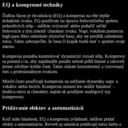
EQ a kompresné techniky
Ďalšou fázou je ekvalizácia (EQ) a kompresia na ešte lepšie
doladenie zvuku. EQ používate na úpravu frekvenčného spektra
jednotlivých stôp – môžete zvýrazniť alebo potlačiť určité
frekvencie a tým zmeniť charakter zvuku. Napr. vokálom pomocou
high-pass filtra odstránite zbytočné basy, aby ste predišli zahmleniu
mixu. Takto zabezpečíte, že basa či kopák budú mať v spektre svoje
miesto.
Kompresia pomáha kontrolovať dynamický rozsah stôp. Kompresor
sa postará o to, aby najsilnejšie pasáže neboli príliš hlasné a zároveň
jemne zdvihne tichšie časti. Takto získate konzistentný a vyrovnaný
mix s profesionálnym zvukom.
Mixéri často používajú kompresiu na udržanie dynamiky napr. u
vokálov alebo bicích. Kompresia nemusí len strážiť hlasitosť –
dodáva mixu aj charakter, najmä ak použijete analógový typ
kompresora.
Pridávanie efektov a automatizácií
Keď máte hlasitosti, EQ a kompresiu zvládnuté, môžete pridať
efekty a automatizáciu. Reverb aj saturácia pridávajú mixu farbu a