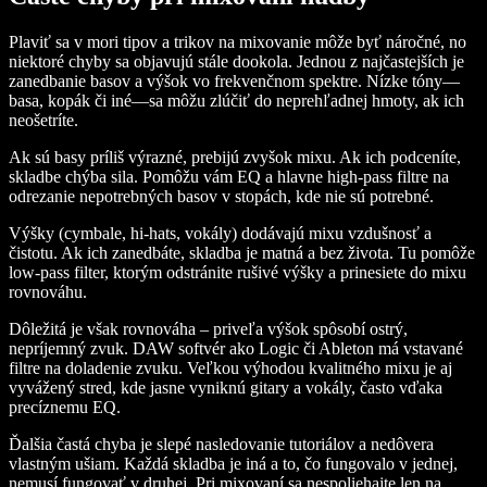
Plaviť sa v mori tipov a trikov na mixovanie môže byť náročné, no
niektoré chyby sa objavujú stále dookola. Jednou z najčastejších je
zanedbanie basov a výšok vo frekvenčnom spektre. Nízke tóny—
basa, kopák či iné—sa môžu zlúčiť do neprehľadnej hmoty, ak ich
neošetríte.
Ak sú basy príliš výrazné, prebijú zvyšok mixu. Ak ich podceníte,
skladbe chýba sila. Pomôžu vám EQ a hlavne high-pass filtre na
odrezanie nepotrebných basov v stopách, kde nie sú potrebné.
Výšky (cymbale, hi-hats, vokály) dodávajú mixu vzdušnosť a
čistotu. Ak ich zanedbáte, skladba je matná a bez života. Tu pomôže
low-pass filter, ktorým odstránite rušivé výšky a prinesiete do mixu
rovnováhu.
Dôležitá je však rovnováha – priveľa výšok spôsobí ostrý,
nepríjemný zvuk. DAW softvér ako Logic či Ableton má vstavané
filtre na doladenie zvuku. Veľkou výhodou kvalitného mixu je aj
vyvážený stred, kde jasne vyniknú gitary a vokály, často vďaka
precíznemu EQ.
Ďalšia častá chyba je slepé nasledovanie tutoriálov a nedôvera
vlastným ušiam. Každá skladba je iná a to, čo fungovalo v jednej,
nemusí fungovať v druhej. Pri mixovaní sa nespoliehajte len na