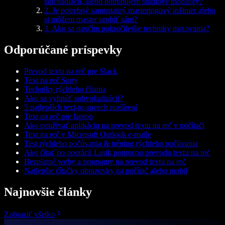
slúchadlách, alebo potrebujem štúdiové monitory?
2. Je potrebný samostatný masteringový inžinier alebo
si môžem master urobiť sám?
3. Ako sa naučím pokročilejšie techniky mixovania?
Odporúčané príspevky
Prevod textu na reč pre Slack
Text na reč Sony
Techniky rýchleho čítania
Ako sa vyhnúť subvokalizácii?
5 najlepších text-to-speech rozšírení
Text na reč pre laptop
Ako používať aplikáciu na prevod textu na reč v počítači
Text na reč v Microsoft Outlook e-maile
Test rýchleho počúvania & tréning rýchleho počúvania
Ako čítať po operácii Lasik pomocou prevodu textu na reč
Bezplatné weby a programy na prevod textu na reč
Najlepšie čítačky obrazovky na počítač alebo mobil
Najnovšie články
Zobraziť všetko