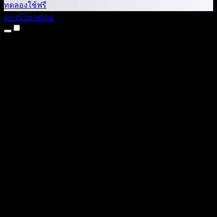
ทดลองใช้ฟรี
ดาวน์โหลดเลย
ผลิตภัณฑ์
แปลงข้อความเป็นเสียง
แอป iPhone และ iPad
แอป Android
ส่วนขยาย Chrome
ส่วนขยาย Edge
เว็บแอป
แอป Mac
แอป Windows