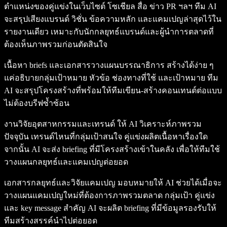
ตำแหน่งของคู่แข่งในเว็บไซต์ โซเชียล สื่อ ข่าว PR ฯลฯ ทีม AI
จะสรุปเสียงแบรนด์ วิชั่น ข้อความหลัก และแคมเปญล่าสุดไว้ใน
รายงานเดียว เหมาะกับนักกลยุทธ์แบรนด์และผู้นำการตลาดที่
ต้องเห็นภาพรวมก่อนตัดสินใจ
เนื้อหา briefs และเอกสารวางแผนบรรณาธิการ สร้างได้ง่าย ๆ
แค่อธิบายกลุ่มเป้าหมาย หัวข้อ ช่องทางที่ใช้ และเป้าหมาย ทีม
AI จะสรุปโครงสร้างที่พร้อมให้ทีมเขียน-สร้างคอนเทนต์ต่อแบบ
ไม่ต้องบรีฟซ้ำซ้อน
งานวิจัยอุตสาหกรรมและเทรนด์ ให้ AI วิเคราะห์ภาพรวม
ปัจจุบัน เทรนด์ไหนที่กลุ่มเป้าสนใจ คู่แข่งผลิตเนื้อหาเรื่องใด
จากนั้น AI จะส่ง briefing ที่มีโครงสร้างเข้าในคลัง เพื่อให้ทีมใช้
วางแผนกลยุทธ์และแคมเปญต่อยอด
เอกสารกลยุทธ์และวิจัยแคมเปญ มอบหมายให้ AI ช่วยได้เมื่อจะ
วางแผนแคมเปญใหม่ที่ต้องการภาพรวมตลาด กลุ่มเป้า คู่แข่ง
และ key message สำคัญ AI จะผลิต briefing ที่มีข้อมูลรองรับให้
ทีมสร้างสรรค์นำไปต่อยอด