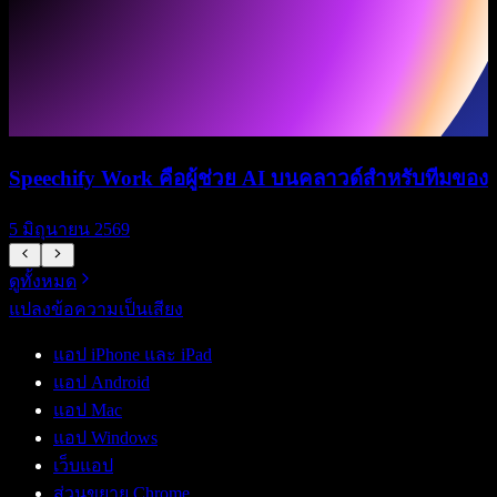
Speechify Work คือผู้ช่วย AI บนคลาวด์สำหรับทีมของ
5 มิถุนายน 2569
5
ดูทั้งหมด
แปลงข้อความเป็นเสียง
แอป iPhone และ iPad
แอป Android
แอป Mac
แอป Windows
เว็บแอป
ส่วนขยาย Chrome