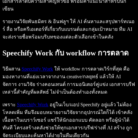
เอกสารลำดับความสำคัญหัวข้อ พร้อมคำแนะนำสำหรับนัก
เขียน
รายงานวิจัยพันธมิตร & อินฟลูฯ ให้ AI ค้นหาและสรุปพาร์ทเนอ
ร์ สื่อ หรือครีเอเตอร์ที่เกี่ยวกับแบรนด์และกลุ่มเป้าหมาย ทีม AI
จะส่งรายชื่อพร้อมบริบทของแต่ละตัวเลือกเข้าในคลัง
Speechify Work กับ workflow การตลาด
วิธีผสาน
Speechify Work
ให้ workflow การตลาดเวิร์กที่สุด คือ
มองหางานที่แย่งเวลาจากงาน creative/กลยุทธ์ แล้วให้ AI
จัดการ งานวิจัย ร่างคอนเทนต์ การมอนิเตอร์คู่แข่ง เอกสารบรีฟ
เหล่านี้สำคัญที่ผลลัพธ์ ไม่จำเป็นต้องทำเองทั้งหมด
เพราะ
Speechify Work
อยู่ในเว็บ/แอป Speechify อยู่แล้ว ไม่ต้อง
โหลดเพิ่ม ทีมจึงมอบหมายงานวิจัยจากอุปกรณ์ใดก็ได้ เข้าคลัง
เนื้อหาในเบราว์เซอร์ แชร์ให้นักออกแบบ คัดลอก หรือผู้นำได้
ทันที โครงสร้างคลังช่วยให้ทุกเอกสาร/บรีฟ/ร่างที่ AI สร้าง ถูก
จัดระเบียบและค้นหาได้ง่ายในทีมเดียวกัน