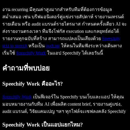
งาน recurring มีคุณค่าสูงมากสำหรับทีมที่ต้องการข้อมูล
สม่ำเสมอ เช่น บรีฟมอนิเตอร์คู่แข่งรายสัปดาห์ รายงานเทรนด์
รายเดือน หรือ audit แบรนด์รายไตรมาส กำหนดครั้งเดียว AI จะ
ส่งรายงานตรงเวลา ทีมจึงโฟกัส execution และกลยุทธ์ต่อได้
รายงานทุกฉบับที่สร้าง สามารถแปลงเป็นเสียงด้วย
Speechify
text to speech
หรือเป็น
podcast
ให้คนในทีมฟังระหว่างเดินทาง
เริ่มใช้
Speechify Work
ในแอป Speechify ได้เลยวันนี้
คำถามที่พบบ่อย
Speechify Work คืออะไร?
Speechify Work
เป็นฟีเจอร์ใน Speechify บนเว็บและแอป ให้คุณ
มอบหมายงานกับทีม AI เพื่อผลิต content brief, รายงานคู่แข่ง,
audit แบรนด์, วิจัยแคมเปญ ฯลฯ ทุกไฟล์จะเซฟลงคลัง Speechify
Speechify Work เป็นแอปแยกไหม?