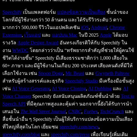
Speechify
เป็นแพลตฟอร์ม
แปลงข้อความเป็นเสียง
ชั้นนำของ
โลกที่มีผู้ใช้งานกว่า 50 ล้านคน และได้รับรีวิวระดับ 5 ดาว
มากกว่า 500,000 รีวิวในแอปพลิเคชัน
iOS
,
Android
,
Chrome
Extension
,
เว็บแอป
และ
แอปบน Mac
ในปี 2025
Apple
ได้มอบ
รางวัล
Apple Design Award
อันทรงเกียรติให้กับ Speechify ใน
งาน
WWDC
โดยกล่าวว่าเป็น “ทรัพยากรสำคัญที่ช่วยให้ผู้คนใช้
ชีวิตได้ง่ายขึ้น” Speechify มีเสียงธรรมชาติกว่า 1,000 เสียงใน
60+ ภาษา และมีผู้ใช้งานในเกือบ 200 ประเทศ เสียงคนดังที่มีให้
เลือกใช้งาน เช่น
Snoop Dogg
,
Mr. Beast
และ
Gwyneth Paltrow
สำหรับผู้สร้างสรรค์และธุรกิจ
Speechify Studio
มีเครื่องมือขั้นสูง
เช่น
AI Voice Generator
,
AI Voice Cloning
,
AI Dubbing
และ
AI
Voice Changer
Speechify ยังสนับสนุนผลิตภัณฑ์ชั้นนำด้วย
Text to
Speech API
ที่มีคุณภาพสูงและคุ้มค่า นอกจากนี้ยังได้รับการนำ
เสนอใน
The Wall Street Journal
,
CNBC
,
Forbes
,
TechCrunch
และ
สื่อชั้นนำอื่น ๆ Speechify เป็นผู้ให้บริการแปลงข้อความเป็นเสียง
ที่ใหญ่ที่สุดในโลก เยี่ยมชม
speechify.com/news
,
speechify.com/blog
และ
speechify.com/press
เพื่อเรียนรู้เพิ่มเติม