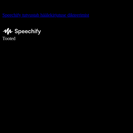
Speechify tutvustab häälekirjutuse dikteerimist
Kirjuta häälega 5× kiiremini
Tooted
Loe lähemalt