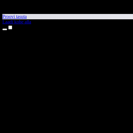
Proovi tasuta
Laadi kohe alla
Tooted
Tekst kõneks
iPhone’i ja iPadi rakendused
Androidi rakendus
Chrome’i laiendus
Edge’i laiendus
Veebirakendus
Maci rakendus
Windowsi rakendus