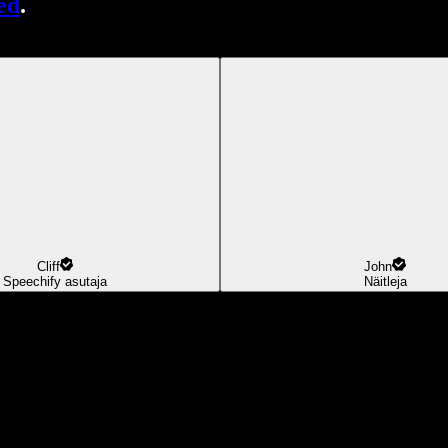
ed
.
Cliff
John
Speechify asutaja
Näitleja