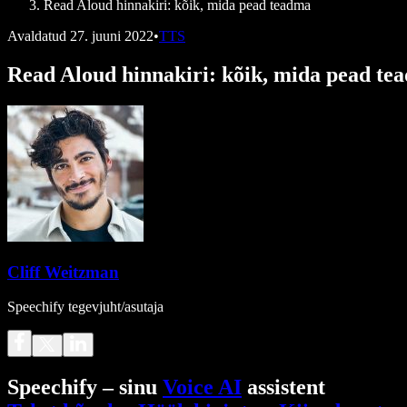
Read Aloud hinnakiri: kõik, mida pead teadma
Avaldatud
27. juuni 2022
•
TTS
Read Aloud hinnakiri: kõik, mida pead te
Cliff Weitzman
Speechify tegevjuht/asutaja
Speechify – sinu
Voice AI
assistent