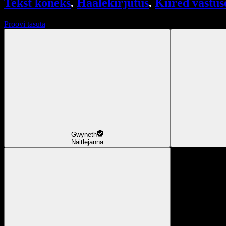
Tekst kõneks
.
Häälekirjutus
.
Kiired vastus
Proovi tasuta
Gwyneth
Näitlejanna