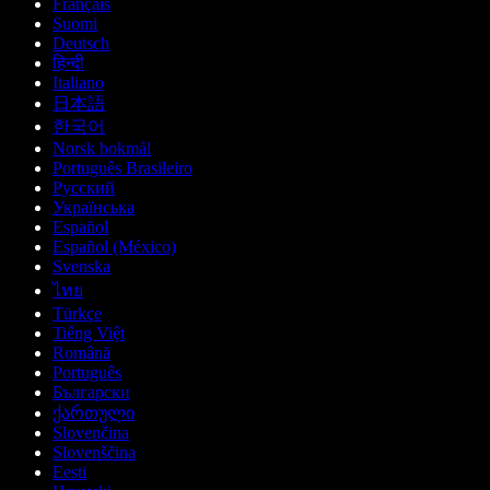
Français
Suomi
Deutsch
हिन्दी
Italiano
日本語
한국어
Norsk bokmål
Português Brasileiro
Русский
Українська
Español
Español (México)
Svenska
ไทย
Türkçe
Tiếng Việt
Română
Português
Български
ქართული
Slovenčina
Slovenščina
Eesti