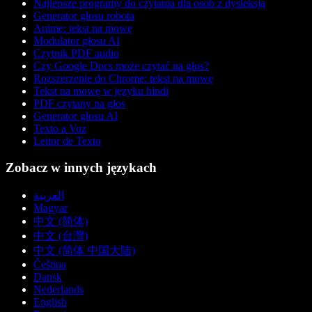
Najlepsze programy do czytania dla osób z dysleksją
Generator głosu robota
Anime: tekst na mowę
Modulator głosu AI
Czytnik PDF audio
Czy Google Docs może czytać na głos?
Rozszerzenie do Chrome: tekst na mowę
Tekst na mowę w języku hindi
PDF czytany na głos
Generator głosu AI
Texto a Voz
Leitor de Texto
Zobacz w innych językach
العربية
Magyar
中文 (简体)
中文 (台灣)
中文 (简体 中国大陆)
Čeština
Dansk
Nederlands
English