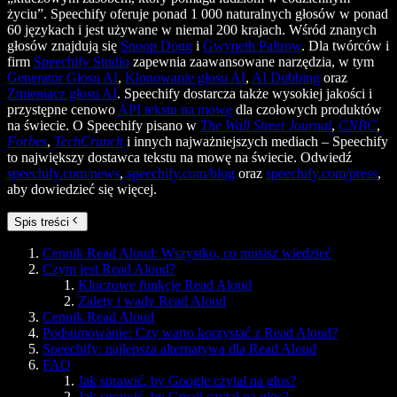
życiu”. Speechify oferuje ponad 1 000 naturalnych głosów w ponad
60 językach i jest używane w niemal 200 krajach. Wśród znanych
głosów znajdują się
Snoop Dogg
i
Gwyneth Paltrow
. Dla twórców i
firm
Speechify Studio
zapewnia zaawansowane narzędzia, w tym
Generator Głosu AI
,
Klonowanie głosu AI
,
AI Dubbing
oraz
Zmieniacz głosu AI
. Speechify dostarcza także wysokiej jakości i
przystępne cenowo
API tekstu na mowę
dla czołowych produktów
na świecie. O Speechify pisano w
The Wall Street Journal
,
CNBC
,
Forbes
,
TechCrunch
i innych najważniejszych mediach – Speechify
to największy dostawca tekstu na mowę na świecie. Odwiedź
speechify.com/news
,
speechify.com/blog
oraz
speechify.com/press
,
aby dowiedzieć się więcej.
Spis treści
Cennik Read Aloud: Wszystko, co musisz wiedzieć
Czym jest Read Aloud?
Kluczowe funkcje Read Aloud
Zalety i wady Read Aloud
Cennik Read Aloud
Podsumowanie: Czy warto korzystać z Read Aloud?
Speechify: najlepsza alternatywa dla Read Aloud
FAQ
Jak sprawić, by Google czytał na głos?
Jak sprawić, by Gmail czytał na głos?