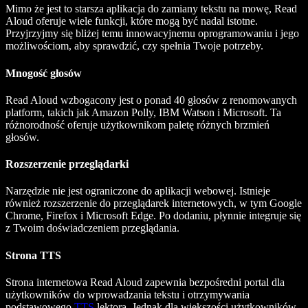
Mimo że jest to starsza aplikacja do zamiany tekstu na mowę, Read
Aloud oferuje wiele funkcji, które mogą być nadal istotne.
Przyjrzyjmy się bliżej temu innowacyjnemu oprogramowaniu i jego
możliwościom, aby sprawdzić, czy spełnia Twoje potrzeby.
Mnogość głosów
Read Aloud wzbogacony jest o ponad 40 głosów z renomowanych
platform, takich jak Amazon Polly, IBM Watson i Microsoft. Ta
różnorodność oferuje użytkownikom paletę różnych brzmień
głosów.
Rozszerzenie przeglądarki
Narzędzie nie jest ograniczone do aplikacji webowej. Istnieje
również rozszerzenie do przeglądarek internetowych, w tym Google
Chrome, Firefox i Microsoft Edge. Po dodaniu, płynnie integruje się
z Twoim doświadczeniem przeglądania.
Strona TTS
Strona internetowa Read Aloud zapewnia bezpośredni portal dla
użytkowników do wprowadzania tekstu i otrzymywania
podstawowego
TTS
lektora. Jednak dla większości użytkowników