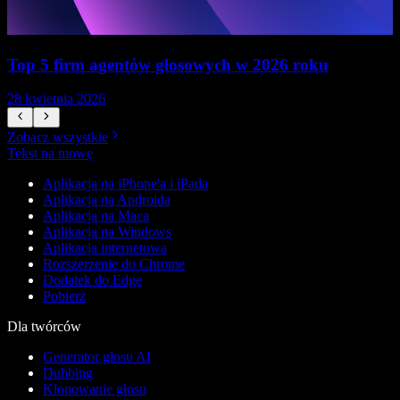
Top 5 firm agentów głosowych w 2026 roku
28 kwietnia 2026
1
Zobacz wszystkie
Tekst na mowę
Aplikacja na iPhone'a i iPada
Aplikacja na Androida
Aplikacja na Maca
Aplikacja na Windows
Aplikacja internetowa
Rozszerzenie do Chrome
Dodatek do Edge
Pobierz
Dla twórców
Generator głosu AI
Dubbing
Klonowanie głosu