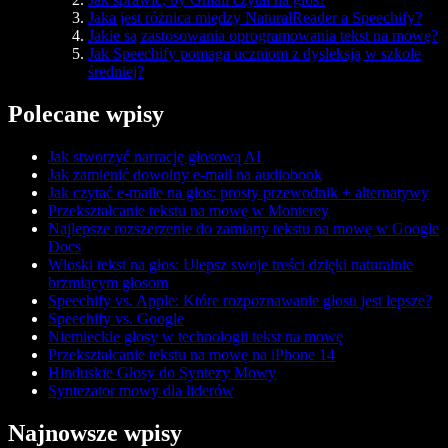
Jaka jest różnica między NaturalReader a Speechify?
Jakie są zastosowania oprogramowania tekst na mowę?
Jak Speechify pomaga uczniom z dysleksją w szkole
średniej?
Polecane wpisy
Jak stworzyć narrację głosową AI
Jak zamienić dowolny e-mail na audiobook
Jak czytać e-maile na głos: prosty przewodnik + alternatywy
Przekształcanie tekstu na mowę w Monterey
Najlepsze rozszerzenie do zamiany tekstu na mowę w Google
Docs
Włoski tekst na głos: Ulepsz swoje treści dzięki naturalnie
brzmiącym głosom
Speechify vs. Apple: Które rozpoznawanie głosu jest lepsze?
Speechify vs. Google
Niemieckie głosy w technologii tekst na mowę
Przekształcanie tekstu na mowę na iPhone 14
Hinduskie Głosy do Syntezy Mowy
Syntezator mowy dla liderów
Najnowsze wpisy