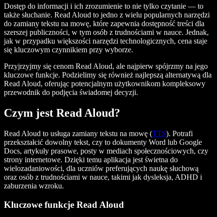
Dostęp do informacji i ich zrozumienie to nie tylko czytanie — to
także słuchanie. Read Aloud to jedno z wielu popularnych narzędzi
do zamiany tekstu na mowę, które zapewnia dostępność treści dla
szerszej publiczności, w tym osób z trudnościami w nauce. Jednak,
jak w przypadku większości narzędzi technologicznych, cena staje
się kluczowym czynnikiem przy wyborze.
Przyjrzyjmy się cenom Read Aloud, ale najpierw spójrzmy na jego
kluczowe funkcje. Podzielimy się również najlepszą alternatywą dla
Read Aloud, oferując potencjalnym użytkownikom kompleksowy
przewodnik do podjęcia świadomej decyzji.
Czym jest Read Aloud?
Read Aloud to usługa zamiany tekstu na mowę (
TTS
). Potrafi
przekształcić dowolny tekst, czy to dokumenty Word lub Google
Docs, artykuły prasowe, posty w mediach społecznościowych, czy
strony internetowe. Dzięki temu aplikacja jest świetna do
wielozadaniowości, dla uczniów preferujących naukę słuchową
oraz osób z trudnościami w nauce, takimi jak dysleksja, ADHD i
zaburzenia wzroku.
Kluczowe funkcje Read Aloud