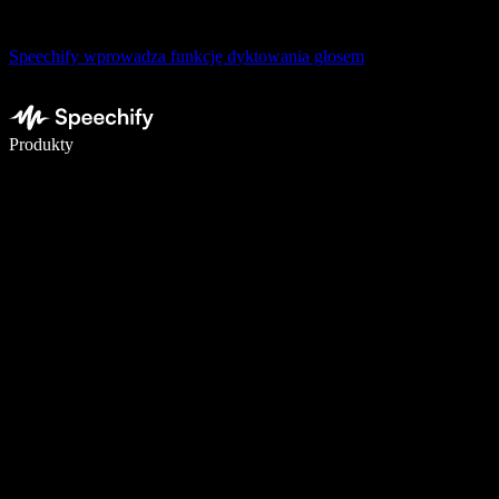
Speechify wprowadza funkcję dyktowania głosem
Pisz 5× szybciej dzięki dyktowaniu głosowemu
Produkty
Dowiedz się więcej