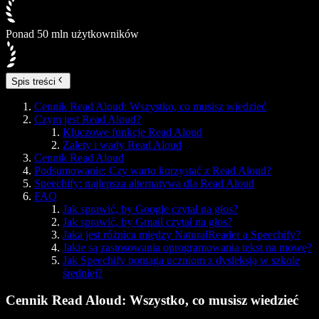
Ponad 50 mln użytkowników
Spis treści
Cennik Read Aloud: Wszystko, co musisz wiedzieć
Czym jest Read Aloud?
Kluczowe funkcje Read Aloud
Zalety i wady Read Aloud
Cennik Read Aloud
Podsumowanie: Czy warto korzystać z Read Aloud?
Speechify: najlepsza alternatywa dla Read Aloud
FAQ
Jak sprawić, by Google czytał na głos?
Jak sprawić, by Gmail czytał na głos?
Jaka jest różnica między NaturalReader a Speechify?
Jakie są zastosowania oprogramowania tekst na mowę?
Jak Speechify pomaga uczniom z dysleksją w szkole
średniej?
Cennik Read Aloud: Wszystko, co musisz wiedzieć