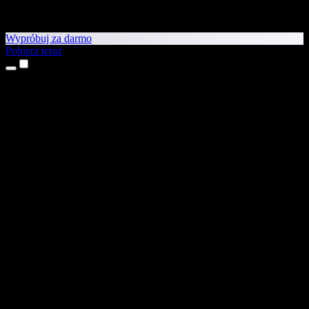
Wypróbuj za darmo
Pobierz teraz
Produkty
Tekst na mowę
Aplikacje na iPhone’a i iPada
Aplikacja na Androida
Rozszerzenie do Chrome
Rozszerzenie do Edge
Aplikacja webowa
Aplikacja na Maca
Aplikacja na Windows