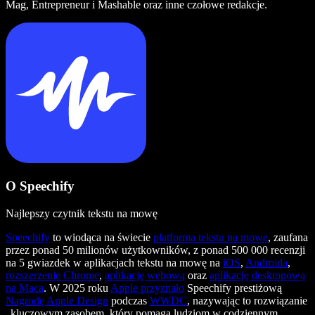
Mag, Entrepreneur i Mashable oraz inne czołowe redakcje.
O Speechify
Najlepszy czytnik tekstu na mowę
Speechify
to wiodąca na świecie
platforma tekstu na mowę
, zaufana
przez ponad 50 milionów użytkowników, z ponad 500 000 recenzji
na 5 gwiazdek w aplikacjach tekstu na mowę na
iOS
,
Androida
,
rozszerzenie Chrome
,
aplikację webową
oraz
aplikację desktopową
na Maca
. W 2025 roku
Apple przyznało
Speechify prestiżową
Nagrodę Apple Design
podczas
WWDC
, nazywając to rozwiązanie
„kluczowym zasobem, który pomaga ludziom w codziennym