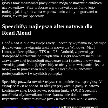
głosy i brak możliwości pracy offline mogą odstraszyć niektórych
użytkowników. Przy wyborze warto rozważyć zarówno jego
funkcje, jak i ograniczenia w porównaniu z innymi graczami na
rynku, takimi jak Speechify.
Speechify: najlepsza alternatywa dla
Read Aloud
Choć Read Aloud ma swoje zalety, Speechify wyróżnia się, oferując
dedykowane rozwiązania tekst na mowę dla Windows, Mac i
Linux, a także aplikacje TTS na iOS i Android, zapewniając
dostępność niezależnie od urządzenia. Dzięki nowoczesnemu API,
zaawansowanej technologii rozpoznawania i syntezy mowy oraz
szerokiej gamie funkcji, Speechify to nie tylko rozwiązanie tekst na
mowę — to prawdziwa rewolucja dla uczniów słuchowych,
profesjonalistów i wszystkich pomiędzy.
Speechify pozwala również usłyszeć naturalnie brzmiące głosy AI
czytające tekst w ponad 30 różnych językach, a głosy są bardzo
konfigurowalne. Dodatkowo, potężna funkcja OCR Speechify
umożliwia użytkownikom łatwe skanowanie dokumentów
fizycznych i natychmiastowe przekształcanie ich w pliki audio.
Zarejestruj się w Speechify za darmo
i odkryj jego niesamowite