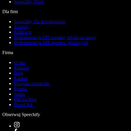
Speechify Work
Dla firm
Speechify dla deweloperów
Zespoły
Edukacja
Dokumentacja API zamiany tekstu na mowę
Dokumentacja API agentów głosowych
Firma
O nas
Kontakt
Blog
Kariera
Program partnerski
Pomoc
Status
Dla mediów
Brand Kit
Obserwuj Speechify