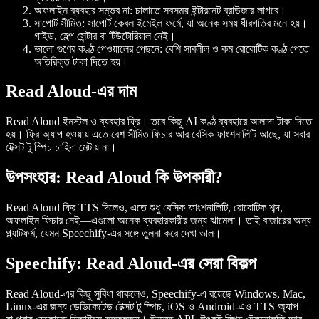
অফলাইন ব্যবহার সম্ভব না: চালাতে সবসময় ইন্টারনেট ব্রাউজার লাগবে।
সাপোর্ট সীমিত: সাপোর্ট কেবল ইমেইল ফর্মে, যা অনেক সময় ধীরগতির মনে হয়।
গাইড, হেল্প সেন্টার বা টিউটোরিয়াল নেই।
ভালো গুণের কণ্ঠ পেওয়ালের পেছনে: বেশি সাবলীল ও কম রোবোটিক কণ্ঠ পেতে
অতিরিক্ত টাকা দিতে হয়।
Read Aloud-এর দাম
Read Aloud ইনস্টল ও ব্যবহার ফ্রি। তবে কিছু AI কণ্ঠ ব্যবহারে আলাদা টাকা দিতে
হয়। ফ্রি অ্যাপ হওয়ায় এতে বেশ সীমিত ফিচার আর বেসিক ফাংশনালিটি আছে, যা সবার
টেক্সট টু স্পিচ চাহিদা মেটায় না।
উপসংহার: Read Aloud কি উপকারী?
Read Aloud ফ্রি TTS দিলেও, এতে শুধু বেসিক ফাংশনালিটি, রোবোটিক শব্দ,
অফলাইন ফিচার নেই—এগুলো অনেক ব্যবহারকারীর জন্য ঝামেলা। তাই বাজারের অন্য
প্ল্যাটফর্ম, যেমন Speechify-এর সঙ্গে তুলনা করে দেখা ভাল।
Speechify: Read Aloud-এর সেরা বিকল্প
Read Aloud-এর কিছু সুবিধা থাকলেও, Speechify-এ রয়েছে Windows, Mac,
Linux-এর জন্য ডেডিকেটেড টেক্সট টু স্পিচ, iOS ও Android-এও TTS অ্যাপ—