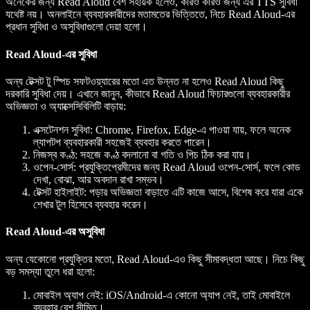
অনেকের জন্য Read Aloud বেশ সহায়ক হলেও, কারও কারও জন্য এর TTS সুবিধা
যথেষ্ট নয়। অনলাইনে ব্যবহারকারীদের মতামতের ভিত্তিতে, নিচে Read Aloud-এর
প্রধান সুবিধা ও অসুবিধাগুলো দেয়া হলো।
Read Aloud-এর সুবিধা
অন্য টেক্সট টু স্পিচ সফটওয়্যারের মতো এত উন্নত না হলেও Read Aloud কিছু
দরকারি সুবিধা দেয়। এখানে জানুন, কীভাবে Read Aloud ফিচারগুলো ব্যবহারকারীর
অভিজ্ঞতা ও অ্যাক্সেসিবিলিটি বাড়ায়:
এক্সটেনশন সুবিধা: Chrome, Firefox, Edge-এ পাওয়া যায়, ফলে অনেক
ল্যাপটপ ব্যবহারকারী সহজেই ব্যবহার করতে পারেন।
নিজস্ব কণ্ঠ: সহজে কণ্ঠ বদলানো বা গতি ও পিচ ঠিক করা যায়।
ওপেন-সোর্স: প্রযুক্তিপ্রেমীদের জন্য Read Aloud ওপেন-সোর্স, ফলে কোড
দেখা, বোঝা, আর অবদান রাখা সম্ভব।
টেক্সট হাইলাইট: পড়ার অভিজ্ঞতা বাড়াতে এটি কাজে আসে, বিশেষ করে যারা একে
শেখার টুল হিসেবে ব্যবহার করেন।
Read Aloud-এর অসুবিধা
অন্য যেকোনো প্রযুক্তির মতো, Read Aloud-এও কিছু সীমাবদ্ধতা আছে। নিচে কিছু
বড় সমস্যা তুলে ধরা হলো:
মোবাইল অ্যাপ নেই: iOS/Android-এ কোনো অ্যাপ নেই, তাই মোবাইলে
ব্যবহার বেশ সীমিত।