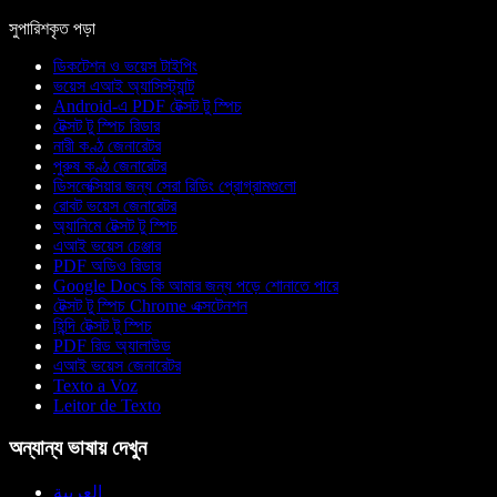
সুপারিশকৃত পড়া
ডিকটেশন ও ভয়েস টাইপিং
ভয়েস এআই অ্যাসিস্ট্যান্ট
Android-এ PDF টেক্সট টু স্পিচ
টেক্সট টু স্পিচ রিডার
নারী কণ্ঠ জেনারেটর
পুরুষ কণ্ঠ জেনারেটর
ডিসলেক্সিয়ার জন্য সেরা রিডিং প্রোগ্রামগুলো
রোবট ভয়েস জেনারেটর
অ্যানিমে টেক্সট টু স্পিচ
এআই ভয়েস চেঞ্জার
PDF অডিও রিডার
Google Docs কি আমার জন্য পড়ে শোনাতে পারে
টেক্সট টু স্পিচ Chrome এক্সটেনশন
হিন্দি টেক্সট টু স্পিচ
PDF রিড অ্যালাউড
এআই ভয়েস জেনারেটর
Texto a Voz
Leitor de Texto
অন্যান্য ভাষায় দেখুন
العربية