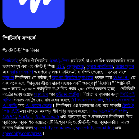
স্পিচিফাই সম্পর্কে
#১ টেক্সট-টু-স্পিচ রিডার
স্পিচিফাই
পৃথিবীর শীর্ষস্থানীয়
টেক্সট-টু-স্পিচ
প্ল্যাটফর্ম, যা ৫ কোটি+ ব্যবহারকারীর কাছে
ভরসাযোগ্য এবং এর টেক্সট-টু-স্পিচ
iOS
,
অ্যান্ড্রয়েড
,
ক্রোম এক্সটেনশন
,
ওয়েব অ্যাপ
আর
ম্যাক ডেস্কটপ
অ্যাপসে ৫ লক্ষ+ ফাইভ-স্টার রিভিউ পেয়েছে। ২০২৫ সালে
অ্যাপল
স্পিচিফাই-কে মর্যাদাপূর্ণ
অ্যাপল ডিজাইন অ্যাওয়ার্ড
প্রদান করে
WWDC
-তে
এবং একে বলে, “মানুষের জীবনে দারুণ সহায়ক একটি গুরুত্বপূর্ণ রিসোর্স।” স্পিচিফাই
৬০+ ভাষায় ১,০০০+ প্রাকৃতিক কণ্ঠ নিয়ে প্রায় ২০০ দেশে ব্যবহৃত হচ্ছে। সেলিব্রিটি
কণ্ঠের মধ্যে রয়েছে
স্নুপ ডগ
আর
গুইনেথ পেল্ট্রো
। নির্মাতা ও ব্যবসার জন্য
স্পিচিফাই
স্টুডিও
উন্নত সব টুল দেয়, যার মধ্যে রয়েছে
AI ভয়েস জেনারেটর
,
AI ভয়েস ক্লোনিং
,
AI ডাবিং
আর
AI ভয়েস চেঞ্জার
। স্পিচিফাই-এর উচ্চমানের এবং খরচ-সাশ্রয়ী
টেক্সট-টু-
স্পিচ API
-এর মাধ্যমে অসংখ্য শীর্ষ পণ্য সম্ভব হয়েছে।
দ্য ওয়াল স্ট্রিট জার্নাল
,
CNBC
,
Forbes
,
TechCrunch
এবং অন্যান্য বড় সংবাদমাধ্যমে স্পিচিফাই নিয়ে
প্রতিবেদন প্রকাশিত হয়েছে; এটি বিশ্বের সর্ববৃহৎ টেক্সট-টু-স্পিচ প্রদানকারী। আরও
জানতে ভিজিট করুন
speechify.com/news
,
speechify.com/blog
এবং
speechify.com/press
।