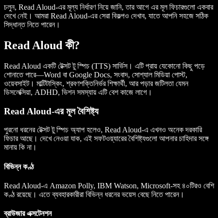
চলুন, Read Aloud-এর মূল্য নির্ধারণ নিয়ে জানি, তার আগে এর মূল ফিচারগুলো একবার
দেখে নেই। আমরা Read Aloud-এর সেরা বিকল্পও দেখাব, যাতে আপনি সহজে সঠিক
সিদ্ধান্ত নিতে পারেন।
Read Aloud কী?
Read Aloud একটি টেক্সট টু স্পিচ (TTS) সার্ভিস। এটি প্রায় যেকোনো কিছু পড়ে
শোনাতে পারে—Word বা Google Docs, সংবাদ, সোশ্যাল মিডিয়া পোস্ট,
ওয়েবসাইট। মাল্টিটাস্কিং, শ্রবণশক্তিনির্ভর শিক্ষার্থী, আর পড়ার জটিলতা যেমন
ডিসলেক্সিয়া, ADHD, ভিশন সমস্যায় এটি বেশ কাজে লাগে।
Read Aloud-এর মূল বৈশিষ্ট্য
পুরনো ধরনের টেক্সট টু স্পিচ অ্যাপ হলেও, Read Aloud-এ এখনও অনেক দরকারি
ফিচার আছে। দেখে নেওয়া যাক, এই সফটওয়্যারের বৈশিষ্ট্যগুলো আপনার চাহিদার সঙ্গে
মানায় কি না।
বিভিন্ন কণ্ঠ
Read Aloud-এ Amazon Polly, IBM Watson, Microsoft-সহ ৪০টিরও বেশি
কণ্ঠ রয়েছে। এতে ব্যবহারকারীরা বিভিন্ন ধরনের ভয়েস বেছে নিতে পারেন।
ব্রাউজার এক্সটেনশন