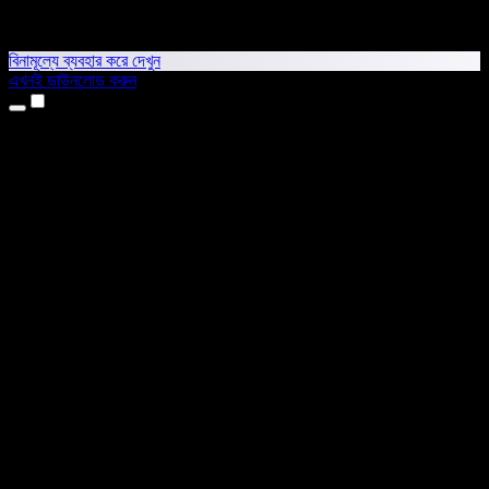
বিনামূল্যে ব্যবহার করে দেখুন
এখনই ডাউনলোড করুন
প্রোডাক্ট
টেক্সট টু স্পিচ
আইফোন ও আইপ্যাড অ্যাপ
অ্যান্ড্রয়েড অ্যাপ
ক্রোম এক্সটেনশন
এজ এক্সটেনশন
ওয়েব অ্যাপ
ম্যাক অ্যাপ
উইন্ডোজ অ্যাপ
এআই ভয়েস জেনারেটর