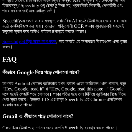
যা প্রায় যেকোনো ডিভাইসে সহজলভ্য। উন্নত API, উৎকৃষ্ট স্পিচ টেকনোলজি আর
ফিচারসমৃদ্ধ Speechify শুধু টেক্সট টু স্পিচ নয়, শ্রবণনির্ভর শিক্ষার্থী, পেশাজীবী এবং
প্রায় সবার জন্যই এক দুর্দান্ত সঙ্গী।
Speechify-এ ৩০+ ভাষায় স্বচ্ছন্দ, স্বাভাবিক AI কণ্ঠে টেক্সট শুনে নেওয়া যায়, আর
কণ্ঠ কাস্টমাইজও করা যায়। তাছাড়া, শক্তিশালী OCR থাকায় ব্যবহারকারী সহজেই
ডকুমেন্ট স্ক্যান করে অডিও ফাইলে রূপান্তর করতে পারেন।
Speechify-এ ফ্রি সাইন আপ করুন
, আর আজই এর অসাধারণ ফিচারগুলো এক্সপ্লোর
করুন।
FAQ
কীভাবে Google দিয়ে পড়ে শোনানো যাবে?
আপনার Android ফোনের ব্রাউজারে যখন কোনো ওয়েব আর্টিকেল খোলা থাকবে, বলুন
“Hey, Google, read it” বা “Hey, Google, read this page।” Google
সঙ্গে সঙ্গেই পেজটি পড়ে শোনাবে। পড়ার গতির সঙ্গে তাল মিলিয়ে ব্রাউজার নিজে নিজে
পেজ স্ক্রল করবে। উন্নত TTS-এর জন্য Speechify-এর Chrome এক্সটেনশন
ব্যবহার করতে পারেন।
Gmail-এ কীভাবে পড়ে শোনানো যাবে?
Gmail-এ টেক্সট পড়ে শোনার জন্য আপনি Speechify ব্যবহার করতে পারেন।