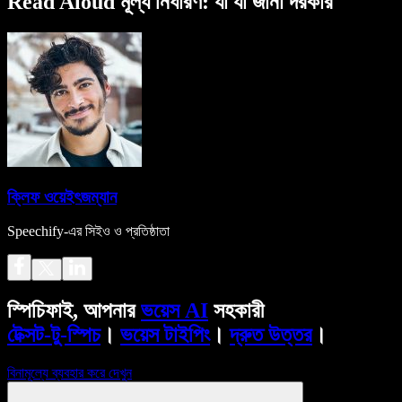
Read Aloud মূল্য নির্ধারণ: যা যা জানা দরকার
ক্লিফ ওয়েইৎজম্যান
Speechify-এর সিইও ও প্রতিষ্ঠাতা
স্পিচিফাই, আপনার
ভয়েস AI
সহকারী
টেক্সট-টু-স্পিচ
।
ভয়েস টাইপিং
।
দ্রুত উত্তর
।
বিনামূল্যে ব্যবহার করে দেখুন