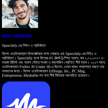
ক্লিফ ওয়েইৎজম্যান
Speechify-এর সিইও ও প্রতিষ্ঠাতা
ক্লিফ ওয়েইৎজম্যান ডিসলেক্সিয়ার পক্ষে সোচ্চার এবং Speechify-এর সিইও ও
প্রতিষ্ঠাতা। Speechify হলো বিশ্বের #1 টেক্সট-টু-স্পিচ অ্যাপ, যার ১,০০,০০০+ ৫-
তারকা রিভিউ এবং অ্যাপ স্টোরে সংবাদ ও ম্যাগাজিন শ্রেণিতে শীর্ষ স্থান। ২০১৭ সালে,
ওয়েইৎজম্যান Forbes 30 Under 30-এ ছিলেন, ওয়েব আরও সহজলভ্য করতে তার
অবদানের জন্য। ক্লিফ ওয়েইৎজম্যান EdSurge, Inc., PC Mag,
Entrepreneur, Mashable-সহ নানা শীর্ষ মিডিয়ায় আলোচিত হয়েছেন।