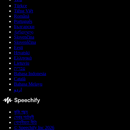
Türkçe
Tiếng Việt
Română
Português
Български
ქართული
Slovenčina
Slovenščina
Eesti
Hrvatski
Ελληνικά
Lietuvių
עברית
Bahasa Indonesia
Català
Bahasa Melayu
اردو
কুকি পছন্দ
সেবার শর্তাবলী
গোপনীয়তা নীতি
© Speechify Inc 2026