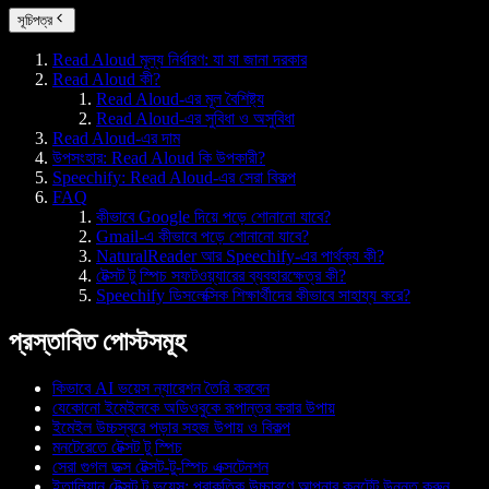
সূচিপত্র
Read Aloud মূল্য নির্ধারণ: যা যা জানা দরকার
Read Aloud কী?
Read Aloud-এর মূল বৈশিষ্ট্য
Read Aloud-এর সুবিধা ও অসুবিধা
Read Aloud-এর দাম
উপসংহার: Read Aloud কি উপকারী?
Speechify: Read Aloud-এর সেরা বিকল্প
FAQ
কীভাবে Google দিয়ে পড়ে শোনানো যাবে?
Gmail-এ কীভাবে পড়ে শোনানো যাবে?
NaturalReader আর Speechify-এর পার্থক্য কী?
টেক্সট টু স্পিচ সফটওয়্যারের ব্যবহারক্ষেত্র কী?
Speechify ডিসলেক্সিক শিক্ষার্থীদের কীভাবে সাহায্য করে?
প্রস্তাবিত পোস্টসমূহ
কিভাবে AI ভয়েস ন্যারেশন তৈরি করবেন
যেকোনো ইমেইলকে অডিওবুকে রূপান্তর করার উপায়
ইমেইল উচ্চস্বরে পড়ার সহজ উপায় ও বিকল্প
মনটেরেতে টেক্সট টু স্পিচ
সেরা গুগল ডক্স টেক্সট-টু-স্পিচ এক্সটেনশন
ইতালিয়ান টেক্সট টু ভয়েস: প্রাকৃতিক উচ্চারণে আপনার কনটেন্ট উন্নত করুন