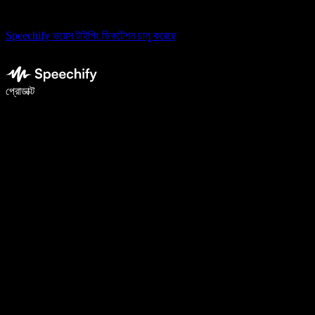
Speechify ভয়েস টাইপিং ডিকটেশন চালু করেছে
ভয়েস টাইপিং দিয়ে ৫ গুণ দ্রুত লিখুন
প্রোডাক্ট
আরও জানুন