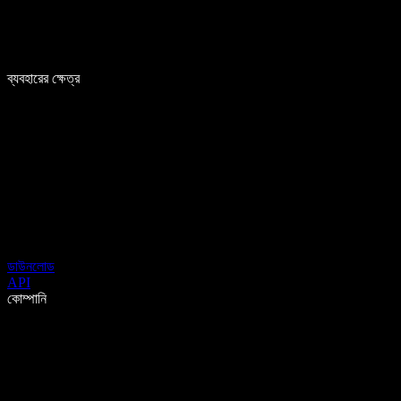
ব্যবহারের ক্ষেত্র
ডাউনলোড
API
কোম্পানি