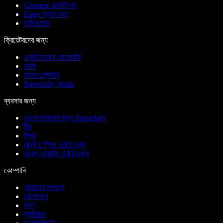
Chrome এক্সটেনশন
Edge অ্যাড-অন
ডাউনলোড
ক্রিয়েটরদের জন্য
এআই ভয়েস জেনারেটর
ডাবিং
ভয়েস ক্লোনিং
Speechify Work
ব্যবসার জন্য
ডেভেলপারদের জন্য Speechify
টিম
শিক্ষা
টেক্সট টু স্পিচ API ডকস
ভয়েস এজেন্টস API ডকস
কোম্পানি
আমাদের সম্পর্কে
যোগাযোগ
ব্লগ
ক্যারিয়ার