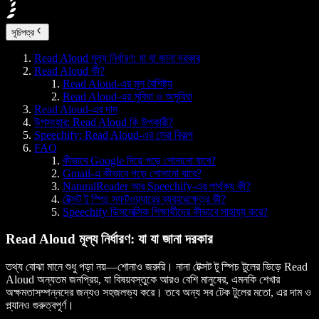
সূচিপত্র
Read Aloud মূল্য নির্ধারণ: যা যা জানা দরকার
Read Aloud কী?
Read Aloud-এর মূল বৈশিষ্ট্য
Read Aloud-এর সুবিধা ও অসুবিধা
Read Aloud-এর দাম
উপসংহার: Read Aloud কি উপকারী?
Speechify: Read Aloud-এর সেরা বিকল্প
FAQ
কীভাবে Google দিয়ে পড়ে শোনানো যাবে?
Gmail-এ কীভাবে পড়ে শোনানো যাবে?
NaturalReader আর Speechify-এর পার্থক্য কী?
টেক্সট টু স্পিচ সফটওয়্যারের ব্যবহারক্ষেত্র কী?
Speechify ডিসলেক্সিক শিক্ষার্থীদের কীভাবে সাহায্য করে?
Read Aloud মূল্য নির্ধারণ: যা যা জানা দরকার
তথ্য বোঝা মানে শুধু পড়া নয়—শোনাও জরুরি। নানা টেক্সট টু স্পিচ টুলের ভিড়ে Read
Aloud অন্যতম জনপ্রিয়, যা বিষয়বস্তুকে আরও বেশি মানুষের, এমনকি শেখার
অক্ষমতাসম্পন্নদের জন্যও সহজলভ্য করে। তবে অন্য সব টেক টুলের মতো, এর দাম ও
প্ল্যানও গুরুত্বপূর্ণ।