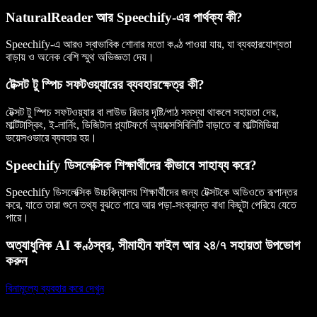
NaturalReader আর Speechify-এর পার্থক্য কী?
Speechify-এ আরও স্বাভাবিক শোনার মতো কণ্ঠ পাওয়া যায়, যা ব্যবহারযোগ্যতা
বাড়ায় ও অনেক বেশি স্মুথ অভিজ্ঞতা দেয়।
টেক্সট টু স্পিচ সফটওয়্যারের ব্যবহারক্ষেত্র কী?
টেক্সট টু স্পিচ সফটওয়্যার বা লাউড রিডার দৃষ্টি/পাঠ সমস্যা থাকলে সহায়তা দেয়,
মাল্টিটাস্কিং, ই-লার্নিং, ডিজিটাল প্ল্যাটফর্মে অ্যাক্সেসিবিলিটি বাড়াতে বা মাল্টিমিডিয়া
ভয়েসওভারে ব্যবহার হয়।
Speechify ডিসলেক্সিক শিক্ষার্থীদের কীভাবে সাহায্য করে?
Speechify ডিসলেক্সিক উচ্চবিদ্যালয় শিক্ষার্থীদের জন্য টেক্সটকে অডিওতে রূপান্তর
করে, যাতে তারা শুনে তথ্য বুঝতে পারে আর পড়া-সংক্রান্ত বাধা কিছুটা পেরিয়ে যেতে
পারে।
অত্যাধুনিক AI কণ্ঠস্বর, সীমাহীন ফাইল আর ২৪/৭ সহায়তা উপভোগ
করুন
বিনামূল্যে ব্যবহার করে দেখুন