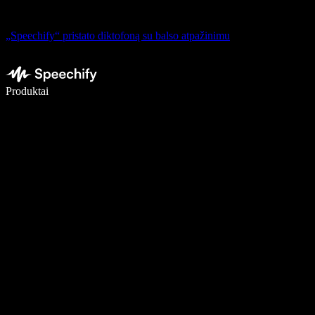
„Speechify“ pristato diktofoną su balso atpažinimu
Rašykite 5× greičiau naudodami diktavimą balsu
Produktai
Sužinokite daugiau