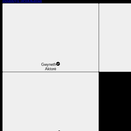
Išbandyti nemokamai
Gwyneth
Aktorė