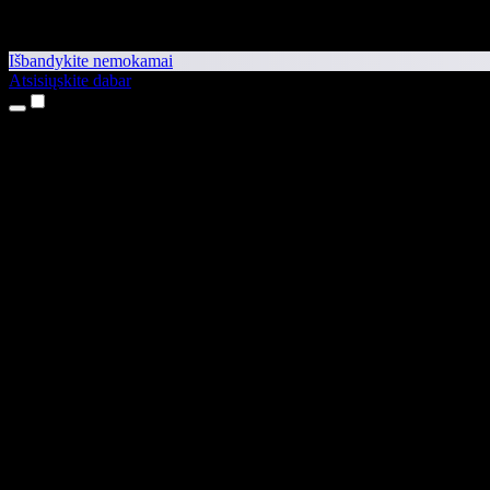
Išbandykite nemokamai
Atsisiųskite dabar
Produktai
Teksto skaitymas balsu
iPhone ir iPad programėlės
Android programėlė
Chrome plėtinys
Edge plėtinys
Interneto programėlė
Mac programėlė
Windows programėlė