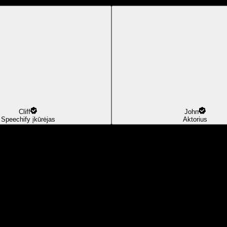
Cliff
John
Speechify įkūrėjas
Aktorius