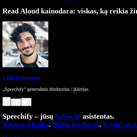
Read Aloud kainodara: viskas, ką reikia ži
Cliff Weitzman
„Speechify“ generalinis direktorius / įkūrėjas
Speechify – jūsų
balso AI
asistentas.
Tekstas į kalbą
.
Balso įvedimas
.
Greiti ats