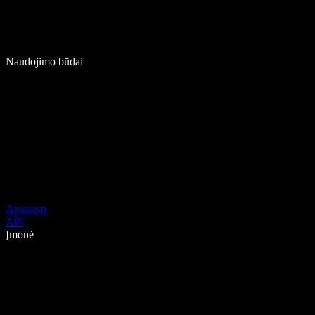
Naudojimo būdai
Atsisiųsti
API
Įmonė