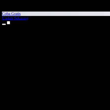
Coba Gratis
Unduh Sekarang
Produk
Teks ke Suara
Aplikasi iPhone & iPad
Aplikasi Android
Ekstensi Chrome
Ekstensi Edge
Aplikasi Web
Aplikasi Mac
Aplikasi Windows