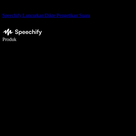
Speechify Luncurkan Dikte Pengetikan Suara
Menulis 5× lebih cepat dengan dikte suara
Produk
Pelajari lebih lanjut