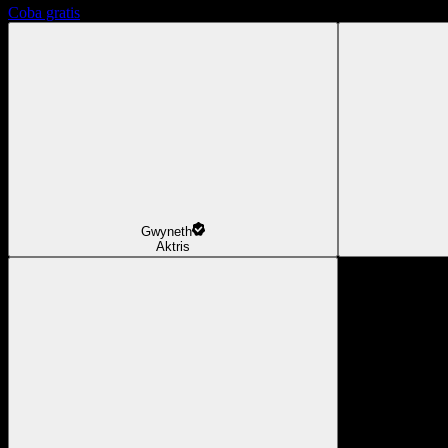
Coba gratis
Gwyneth
Aktris