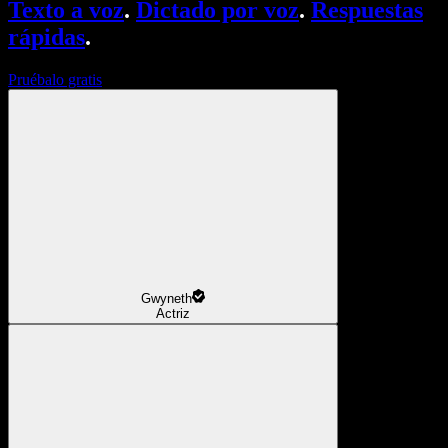
Texto a voz
.
Dictado por voz
.
Respuestas
rápidas
.
Pruébalo gratis
Gwyneth
Actriz