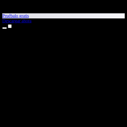
Pruébalo gratis
Descargar ahora
Productos
Texto a voz
App para iPhone y iPad
App para Android
Extensión para Chrome
Extensión para Edge
Aplicación web
App para Mac
App para Windows