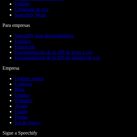
Doblaje
Clonación de voz
Speechify Work
Para empresas
Speechify para desarrolladores
Equipos
Educación
Documentación de la API de texto a voz
Documentación de la API de agentes de voz
Empresa
Quiénes somos
Contacto
Blog
Empleo
Afiliados
Ayuda
Estado
Prensa
Kit de marca
Sigue a Speechify