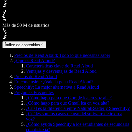
Más de 50 M de usuarios
Índice de contenidos
Precios de Read Aloud: Todo lo que necesitas saber
¿Qué es Read Aloud?
Características clave de Read Aloud
Ventajas y desventajas de Read Aloud
Precios de Read Aloud
En conclusión: ¿Vale la pena Read Aloud?
Speechify: La mejor alternativa a Read Aloud
Preguntas Frecuentes
¿Cómo hago para que Google lea en voz alta?
¿Cómo hago para que Gmail lea en voz alta?
¿Cuál es la diferencia entre NaturalReader y Speechify?
¿Cuáles son los casos de uso del software de texto a
voz?
¿Cómo ayuda Speechify a los estudiantes de secundaria
con dislexia?