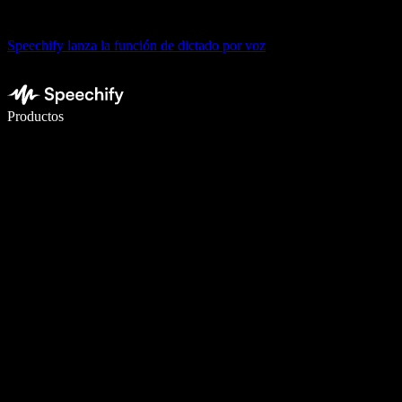
Speechify lanza la función de dictado por voz
Escribe 5× más rápido con dictado por voz
Productos
Más información