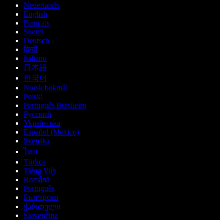
Nederlands
English
Français
Suomi
Deutsch
हिन्दी
Italiano
日本語
한국어
Norsk bokmål
Polski
Português Brasileiro
Русский
Українська
Español (México)
Svenska
ไทย
Türkçe
Tiếng Việt
Română
Português
Български
ქართული
Slovenčina