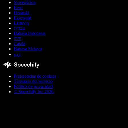
Slovenščina
Eesti
Hrvatski
Ελληνικά
Lietuvių
עברית
Bahasa Indonesia
বাংলা
Català
Bahasa Melayu
اردو
Preferencias de cookies
Términos del servicio
Política de privacidad
© Speechify Inc 2026