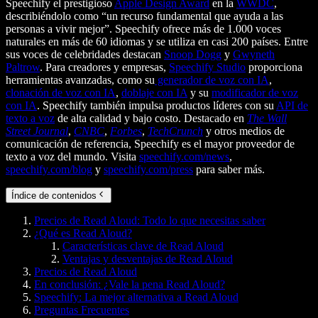
Speechify el prestigioso
Apple Design Award
en la
WWDC
,
describiéndolo como “un recurso fundamental que ayuda a las
personas a vivir mejor”. Speechify ofrece más de 1.000 voces
naturales en más de 60 idiomas y se utiliza en casi 200 países. Entre
sus voces de celebridades destacan
Snoop Dogg
y
Gwyneth
Paltrow
. Para creadores y empresas,
Speechify Studio
proporciona
herramientas avanzadas, como su
generador de voz con IA
,
clonación de voz con IA
,
doblaje con IA
y su
modificador de voz
con IA
. Speechify también impulsa productos líderes con su
API de
texto a voz
de alta calidad y bajo costo. Destacado en
The Wall
Street Journal
,
CNBC
,
Forbes
,
TechCrunch
y otros medios de
comunicación de referencia, Speechify es el mayor proveedor de
texto a voz del mundo. Visita
speechify.com/news
,
speechify.com/blog
y
speechify.com/press
para saber más.
Índice de contenidos
Precios de Read Aloud: Todo lo que necesitas saber
¿Qué es Read Aloud?
Características clave de Read Aloud
Ventajas y desventajas de Read Aloud
Precios de Read Aloud
En conclusión: ¿Vale la pena Read Aloud?
Speechify: La mejor alternativa a Read Aloud
Preguntas Frecuentes