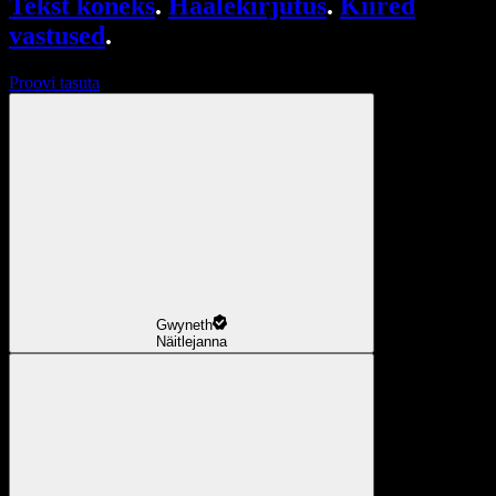
Tekst kõneks
.
Häälekirjutus
.
Kiired
vastused
.
Proovi tasuta
Gwyneth
Näitlejanna