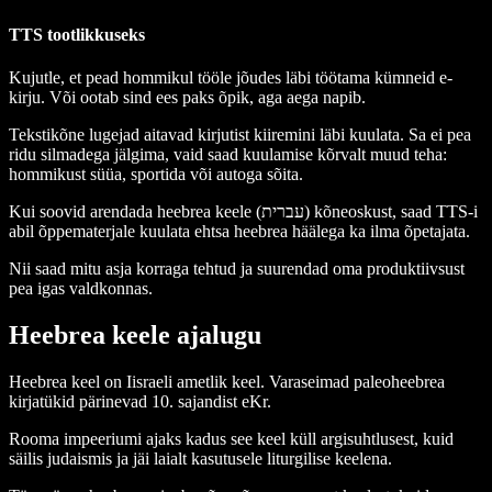
TTS tootlikkuseks
Kujutle, et pead hommikul tööle jõudes läbi töötama kümneid e-
kirju. Või ootab sind ees paks õpik, aga aega napib.
Tekstikõne lugejad aitavad kirjutist kiiremini läbi kuulata. Sa ei pea
ridu silmadega jälgima, vaid saad kuulamise kõrvalt muud teha:
hommikust süüa, sportida või autoga sõita.
Kui soovid arendada heebrea keele (עברית) kõneoskust, saad TTS-i
abil õppematerjale kuulata ehtsa heebrea häälega ka ilma õpetajata.
Nii saad mitu asja korraga tehtud ja suurendad oma produktiivsust
pea igas valdkonnas.
Heebrea keele ajalugu
Heebrea keel on Iisraeli ametlik keel. Varaseimad paleoheebrea
kirjatükid pärinevad 10. sajandist eKr.
Rooma impeeriumi ajaks kadus see keel küll argisuhtlusest, kuid
säilis judaismis ja jäi laialt kasutusele liturgilise keelena.