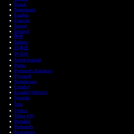
Dansk
Nederlands
English
Français
Suomi
Deutsch
हिन्दी
Italiano
日本語
한국어
Norsk bokmål
Polski
Português Brasileiro
Русский
Українська
Español
Español (México)
Svenska
ไทย
Türkçe
Tiếng Việt
Română
Português
Български