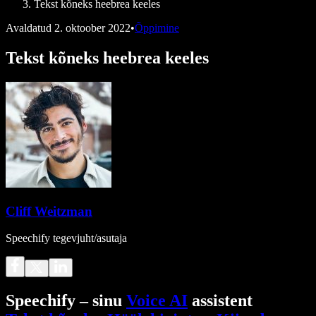
Tekst kõneks heebrea keeles
Avaldatud
2. oktoober 2022
•
Õppimine
Tekst kõneks heebrea keeles
Cliff Weitzman
Speechify tegevjuht/asutaja
Speechify – sinu
Voice AI
assistent