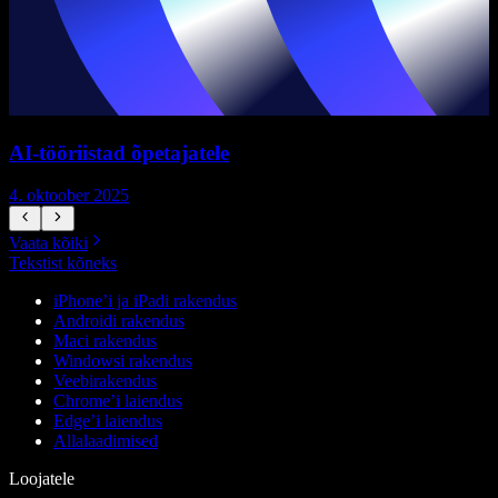
AI-tööriistad õpetajatele
4. oktoober 2025
7
Vaata kõiki
Tekstist kõneks
iPhone’i ja iPadi rakendus
Androidi rakendus
Maci rakendus
Windowsi rakendus
Veebirakendus
Chrome’i laiendus
Edge’i laiendus
Allalaadimised
Loojatele