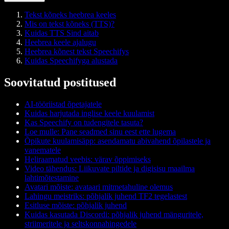
Tekst kõneks heebrea keeles
Mis on tekst kõneks (TTS)?
Kuidas TTS Sind aitab
Heebrea keele ajalugu
Heebrea kõnest tekst Speechifys
Kuidas Speechifyga alustada
Soovitatud postitused
AI-tööriistad õpetajatele
Kuidas harjutada inglise keele kuulamist
Kas Speechify on tudengitele tasuta?
Loe mulle: Pane seadmed sinu eest ette lugema
Õpikute kuulamisäpp: asendamatu abivahend õpilastele ja
vanematele
Heliraamatud veebis: värav õppimiseks
Video tähendus: Liikuvate piltide ja digisisu maailma
lahtimõtestamine
Avatari mõiste: avataari mitmetahuline olemus
Lahingu meistriks: põhjalik juhend TF2 tegelastest
Esitluse mõiste: põhjalik juhend
Kuidas kasutada Discordi: põhjalik juhend mänguritele,
striimeritele ja seltskonnahingedele