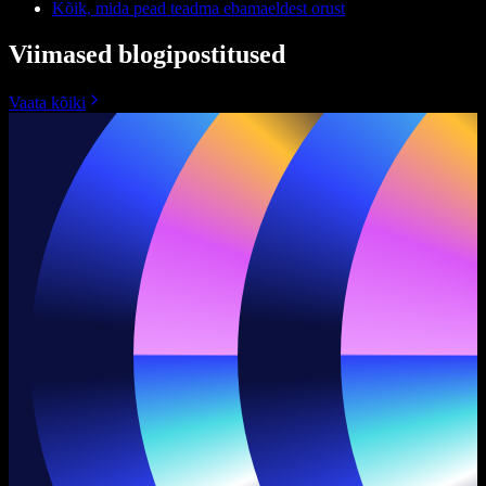
Kõik, mida pead teadma ebamaeldest orust
Viimased blogipostitused
Vaata kõiki