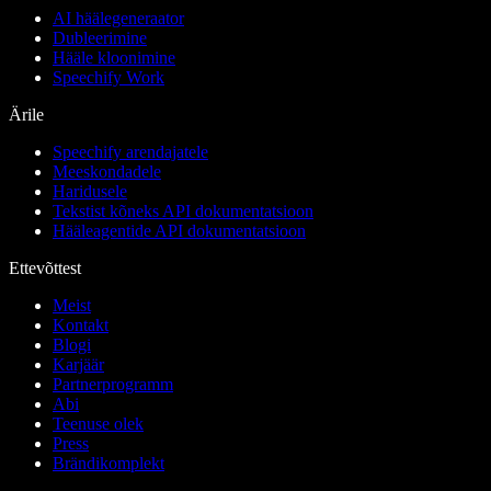
AI häälegeneraator
Dubleerimine
Hääle kloonimine
Speechify Work
Ärile
Speechify arendajatele
Meeskondadele
Haridusele
Tekstist kõneks API dokumentatsioon
Hääleagentide API dokumentatsioon
Ettevõttest
Meist
Kontakt
Blogi
Karjäär
Partnerprogramm
Abi
Teenuse olek
Press
Brändikomplekt