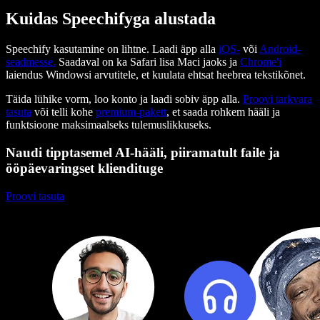
Kuidas Speechifyga alustada
Speechify kasutamine on lihtne. Laadi äpp alla
iOS-
või
Android-
seadmesse.
Saadaval on ka Safari lisa Maci jaoks ja
Chrome'i
laiendus Windowsi arvutitele, et kuulata ehtsat heebrea tekstikõnet.
Täida lühike vorm, loo konto ja laadi sobiv äpp alla.
Proovi tarkvara
tasuta
või telli kohe
premium-pakett
, et saada rohkem hääli ja
funktsioone maksimaalseks tulemuslikkuseks.
Naudi tipptasemel AI-hääli, piiramatult faile ja
ööpäevaringset kliendituge
Proovi tasuta