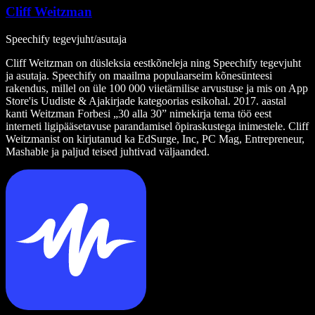
Cliff Weitzman
Speechify tegevjuht/asutaja
Cliff Weitzman on düsleksia eestkõneleja ning Speechify tegevjuht
ja asutaja. Speechify on maailma populaarseim kõnesünteesi
rakendus, millel on üle 100 000 viietärnilise arvustuse ja mis on App
Store'is Uudiste & Ajakirjade kategoorias esikohal. 2017. aastal
kanti Weitzman Forbesi „30 alla 30” nimekirja tema töö eest
interneti ligipääsetavuse parandamisel õpiraskustega inimestele. Cliff
Weitzmanist on kirjutanud ka EdSurge, Inc, PC Mag, Entrepreneur,
Mashable ja paljud teised juhtivad väljaanded.