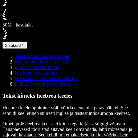
50M+ kasutajat
Sisukord
Tekst kõneks heebrea keeles
Mis on tekst kõneks (TTS)?
Kuidas TTS Sind aitab
Heebrea keele ajalugu
Heebrea kõnest tekst Speechifys
Kuidas Speechifyga alustada
Tekst kõneks heebrea keeles
Heebrea keele õppimine võib võõrkeelena olla paras pähkel. See
semiidi keel erineb suuresti inglise ja teistest indoeuroopa keeltest.
Ometi pole heebrea keel – ei kõnes ega kirjas – sugugi võimatu.
Tänapäevased tööriistad aitavad keelt omandada, lahti mõtestada ja
sujuvalt kasutada. See kehtib nii emakeelsete kui ka võõrkeelsete