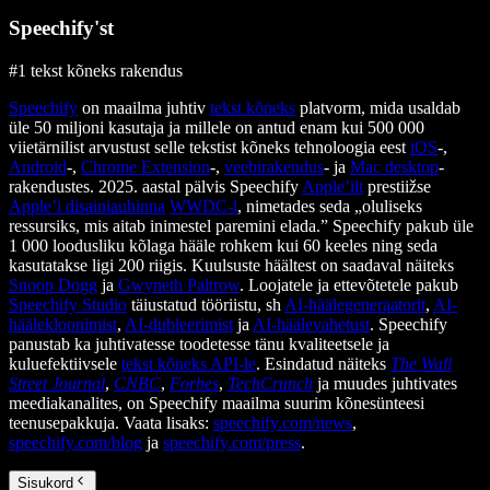
Speechify'st
#1 tekst kõneks rakendus
Speechify
on maailma juhtiv
tekst kõneks
platvorm, mida usaldab
üle 50 miljoni kasutaja ja millele on antud enam kui 500 000
viietärnilist arvustust selle tekstist kõneks tehnoloogia eest
iOS
-,
Android
-,
Chrome Extension
-,
veebirakendus
- ja
Mac desktop
-
rakendustes. 2025. aastal pälvis Speechify
Apple’ilt
prestiižse
Apple’i disainiauhinna
WWDC-l
, nimetades seda „oluliseks
ressursiks, mis aitab inimestel paremini elada.” Speechify pakub üle
1 000 loodusliku kõlaga hääle rohkem kui 60 keeles ning seda
kasutatakse ligi 200 riigis. Kuulsuste häältest on saadaval näiteks
Snoop Dogg
ja
Gwyneth Paltrow
. Loojatele ja ettevõtetele pakub
Speechify Studio
täiustatud tööriistu, sh
AI-häälegeneraatorit
,
AI-
häälekloonimist
,
AI-dubleerimist
ja
AI-häälevahetust
. Speechify
panustab ka juhtivatesse toodetesse tänu kvaliteetsele ja
kuluefektiivsele
tekst kõneks API-le
. Esindatud näiteks
The Wall
Street Journal
,
CNBC
,
Forbes
,
TechCrunch
ja muudes juhtivates
meediakanalites, on Speechify maailma suurim kõnesünteesi
teenusepakkuja. Vaata lisaks:
speechify.com/news
,
speechify.com/blog
ja
speechify.com/press
.
Sisukord