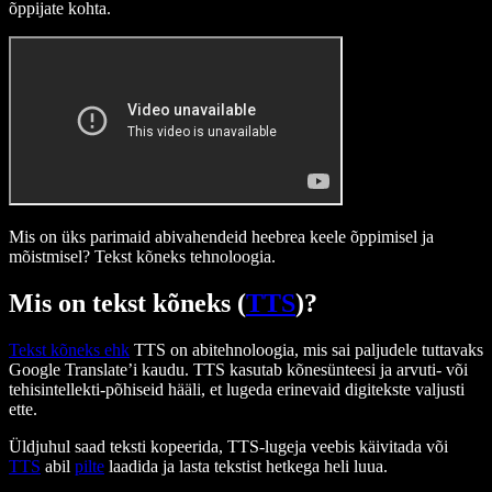
õppijate kohta.
Mis on üks parimaid abivahendeid heebrea keele õppimisel ja
mõistmisel? Tekst kõneks tehnoloogia.
Mis on tekst kõneks (
TTS
)?
Tekst kõneks ehk
TTS on abitehnoloogia, mis sai paljudele tuttavaks
Google Translate’i kaudu. TTS kasutab kõnesünteesi ja arvuti- või
tehisintellekti-põhiseid hääli, et lugeda erinevaid digitekste valjusti
ette.
Üldjuhul saad teksti kopeerida, TTS-lugeja veebis käivitada või
TTS
abil
pilte
laadida ja lasta tekstist hetkega heli luua.