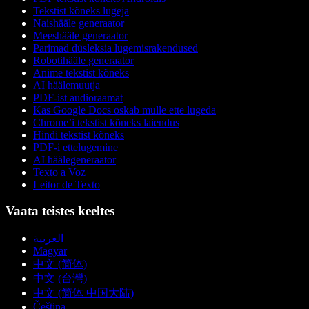
Tekstist kõneks lugeja
Naishääle generaator
Meeshääle generaator
Parimad düsleksia lugemisrakendused
Robotihääle generaator
Anime tekstist kõneks
AI häälemuutja
PDF-ist audioraamat
Kas Google Docs oskab mulle ette lugeda
Chrome’i tekstist kõneks laiendus
Hindi tekstist kõneks
PDF-i ettelugemine
AI häälegeneraator
Texto a Voz
Leitor de Texto
Vaata teistes keeltes
العربية
Magyar
中文 (简体)
中文 (台灣)
中文 (简体 中国大陆)
Čeština