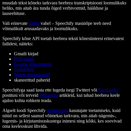
muudab tekst kõneks tarkvara heebrea transkriptsiooni loomulikuks
heliks, mis aitab ära tunda õiged verbivormid, häälduse ja
lauseehituse.
Vali erinevate
häälte
vahel – Speechify masinõpe teeb need
võimalikult arusaadavaks ja loomulikuks.
Speechify kõne API toetab heebrea teksti kõnesünteesi erinevatest
failidest, näiteks:
Gmaili kirjad
PDF-failid
Google dokumendid
veebilehed
Wordi dokumendid
skaneeritud paberid
Speechifyga saad lasta ette lugeda isegi Twitteri või
Facebooki
postitusi või terveid
Wikipedia
artikleid, kui tahad heebrea keele
ajaloo kohta rohkem teada.
Algselt loodi Speechify
düsleksiaga
kasutajate toetamiseks, kuid
nüüd on sellest saanud võimekas tarkvara, mis aitab nägemis-,
lugemis- ja kirjutamisraskustega inimesi ning kõiki, kes soovivad
oma keeleoskust lihvida.