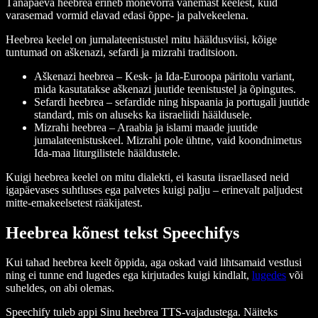
Tänapäeva heebrea erineb mõnevõrra vanemast keelest, kuid
varasemad vormid elavad edasi õppe- ja palvekeelena.
Heebrea keelel on jumalateenistustel mitu hääldusviisi, kõige
tuntumad on aškenazi, sefardi ja mizrahi traditsioon.
Aškenazi heebrea – Kesk- ja Ida-Euroopa päritolu variant,
mida kasutatakse aškenazi juutide teenistustel ja õpingutes.
Sefardi heebrea – sefardide ning hispaania ja portugali juutide
standard, mis on aluseks ka iisraeliidi hääldusele.
Mizrahi heebrea – Araabia ja islami maade juutide
jumalateenistuskeel. Mizrahi pole ühtne, vaid koondnimetus
Ida-maa liturgilistele hääldustele.
Kuigi heebrea keelel on mitu dialekti, ei kasuta iisraellased neid
igapäevases suhtluses ega palvetes kuigi palju – erinevalt paljudest
mitte-emakeelsetest rääkijatest.
Heebrea kõnest tekst Speechifys
Kui tahad heebrea keelt õppida, aga oskad vaid lihtsamaid vestlusi
ning ei tunne end lugedes ega kirjutades kuigi kindlalt,
lugedes
või
suheldes, on abi olemas.
Speechify tuleb appi Sinu heebrea TTS-vajadustega. Näiteks