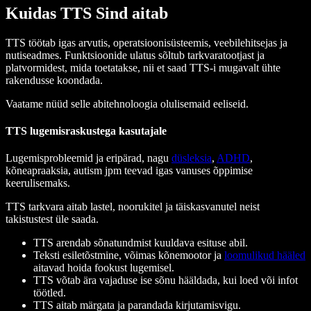
Kuidas TTS Sind aitab
TTS töötab igas arvutis, operatsioonisüsteemis, veebilehitsejas ja
nutiseadmes. Funktsioonide ulatus sõltub tarkvaratootjast ja
platvormidest, mida toetatakse, nii et saad TTS-i mugavalt ühte
rakendusse koondada.
Vaatame nüüd selle abitehnoloogia olulisemaid eeliseid.
TTS lugemisraskustega kasutajale
Lugemisprobleemid ja eripärad, nagu
düsleksia
,
ADHD
,
kõneapraaksia, autism jpm teevad igas vanuses õppimise
keerulisemaks.
TTS tarkvara aitab lastel, noorukitel ja täiskasvanutel neist
takistustest üle saada.
TTS arendab sõnatundmist kuuldava esituse abil.
Teksti esiletõstmine, võimas kõnemootor ja
loomulikud hääled
aitavad hoida fookust lugemisel.
TTS võtab ära vajaduse ise sõnu hääldada, kui loed või infot
töötled.
TTS aitab märgata ja parandada kirjutamisvigu.