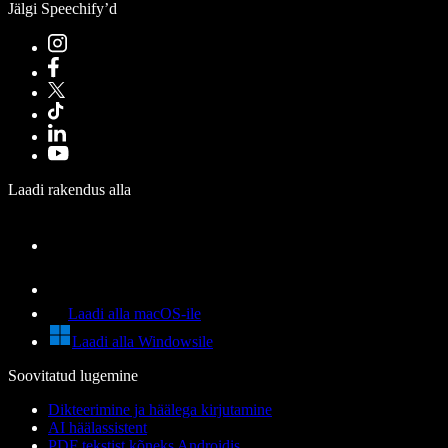
Jälgi Speechify’d
Laadi rakendus alla
Laadi alla macOS-ile
Laadi alla Windowsile
Soovitatud lugemine
Dikteerimine ja häälega kirjutamine
AI häälassistent
PDF tekstist kõneks Androidis