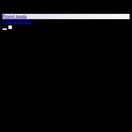
Proovi tasuta
Laadi kohe alla
Tooted
Tekst kõneks
iPhone’i ja iPadi rakendused
Androidi rakendus
Chrome’i laiendus
Edge’i laiendus
Veebirakendus
Maci rakendus
Windowsi rakendus