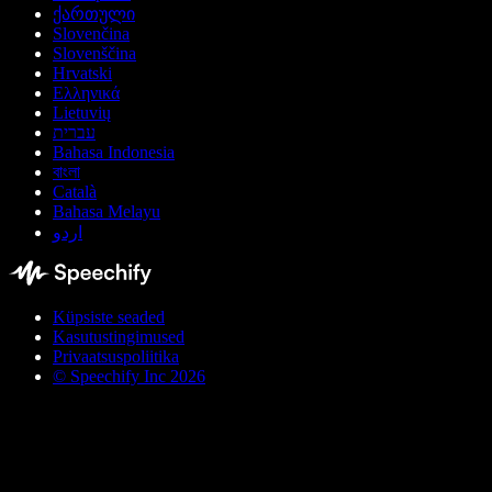
ქართული
Slovenčina
Slovenščina
Hrvatski
Ελληνικά
Lietuvių
עברית
Bahasa Indonesia
বাংলা
Català
Bahasa Melayu
اردو
Küpsiste seaded
Kasutustingimused
Privaatsuspoliitika
© Speechify Inc 2026