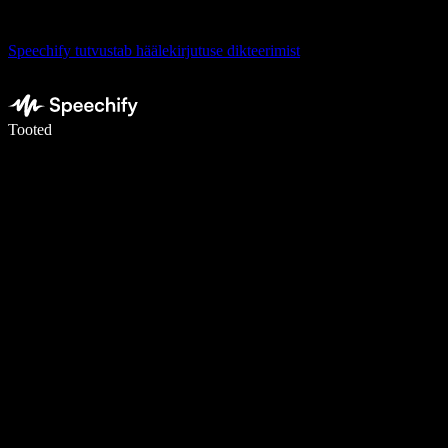
Speechify tutvustab häälekirjutuse dikteerimist
Kirjuta häälega 5× kiiremini
Tooted
Loe lähemalt