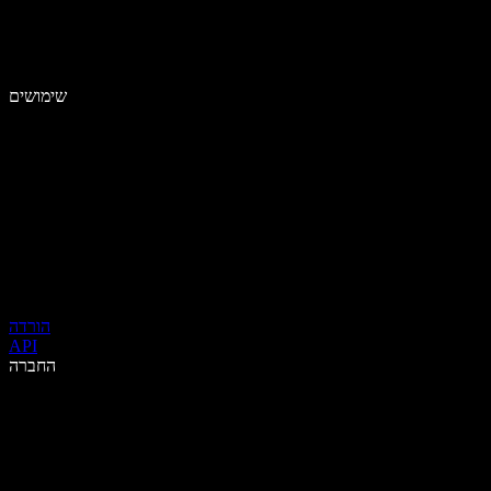
שימושים
הורדה
API
החברה