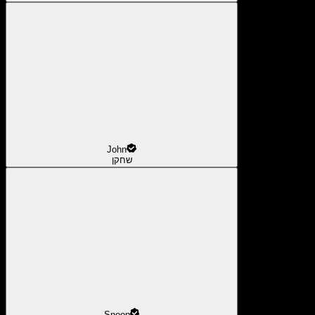
John
שחקן
Snoop