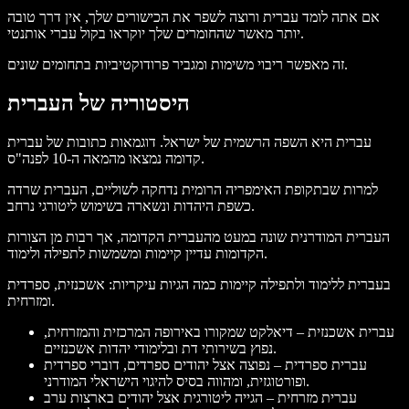
אם אתה לומד עברית ורוצה לשפר את הכישורים שלך, אין דרך טובה
יותר מאשר שהחומרים שלך יוקראו בקול עברי אותנטי.
זה מאפשר ריבוי משימות ומגביר פרודוקטיביות בתחומים שונים.
היסטוריה של העברית
עברית היא השפה הרשמית של ישראל. דוגמאות כתובות של עברית
קדומה נמצאו מהמאה ה-10 לפנה"ס.
למרות שבתקופת האימפריה הרומית נדחקה לשוליים, העברית שרדה
כשפת היהדות ונשארה בשימוש ליטורגי נרחב.
העברית המודרנית שונה במעט מהעברית הקדומה, אך רבות מן הצורות
הקדומות עדיין קיימות ומשמשות לתפילה ולימוד.
בעברית ללימוד ולתפילה קיימות כמה הגיות עיקריות: אשכנזית, ספרדית
ומזרחית.
עברית אשכנזית – דיאלקט שמקורו באירופה המרכזית והמזרחית,
נפוץ בשירותי דת ובלימודי יהדות אשכנזיים.
עברית ספרדית – נפוצה אצל יהודים ספרדים, דוברי ספרדית
ופורטוגזית, ומהווה בסיס להיגוי הישראלי המודרני.
עברית מזרחית – הגייה ליטורגית אצל יהודים בארצות ערב