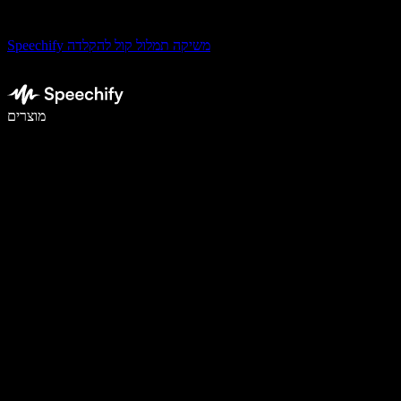
Speechify משיקה תמלול קול להקלדה
לכתוב פי 5 מהר יותר עם הכתבה קולית
מוצרים
למידע נוסף