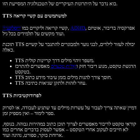
בוא נדבר על היתרונות העיקריים של הטכנולוגיה המסייעת הזו.
TTS למשתמשים עם קשיי קריאה
, אפרקסיה בדיבור, אוטיזם
ADHD
,
קשיי קריאה וליקויים כמו
דיסלקציה
ועוד מקשים על תלמידים בכל גיל.
תוכנת TTS יכולה לעזור לילדים, לבני נוער ולמבוגרים להתגבר על קשיים
כאלה.
TTS משפר זיהוי מילים דרך קריינות קולית.
הדגשת טקסט, מנוע דיבור חזק ו
קולות טבעיים
מאפשרים להתרכז
בטקסט.
TTS חוסך צורך להגות מילים בזמן עיבוד מידע כתוב.
TTS עוזר לזהות ולתקן שגיאות כתיבה.
TTS לפרודוקטיביות
דמיין שאתה צריך לעבור על עשרות מיילים עד שתגיע לעבודה, או לסרוק
ספר לימוד – ואין מספיק זמן.
קוראי טקסט לדיבור מאפשרים לצרוך תוכן כתוב במהירות גבוהה. בנוסף,
לא חייבים לעקוב אחרי הטקסט – אפשר לעסוק בדברים אחרים כמו
ארוחת בוקר, ספורט, נהיגה ועוד.