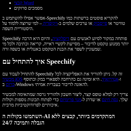
קבצי Word
מסמכים סרוקים
אפשר אפילו להשתמש ב-Speechify להקריא פוסטים ברשתות כמו
טוויטר או
פייסבוק
או ערכים שלמים ב-
ויקיפדיה
– למי שרוצה ללמוד על
היסטוריית השפה.
Speechify פותחה במקור לסיוע לאנשים עם
דיסלקציה
, והיום היא הרבה
יותר ממנוע טקסט לדיבור – מסייעת לקשיי ראייה, קריאה וכתיבה ולכל מי
שמעוניין לשפר את הבנת הטקסט באנגלית או בשפה זרה.
איך להתחיל עם Speechify
להתחיל לעבוד עם Speechify זה קל. ניתן להוריד את האפליקציה לכל
ו-
אנדרואיד
. היא זמינה גם כהרחבה לספארי במק וכתוסף
מכשיר iOS
ב-Windows להאזנה לדיבור בעברית אמיתי.
כרום
צריך רק למלא טופס קצר, ליצור חשבון ולהוריד גרסה שמתאימה למכשיר
שלך.
נסה חינם
או שדרג ל-
מנוי פרימיום
כדי לפתוח תכונות נוספות וקולות
איכותיים לפרודוקטיביות מרבית.
השתמשו בקולות ה-AI המתקדמים ביותר, קבצים ללא
הגבלה ותמיכה 24/7