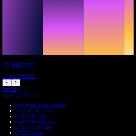
כלי AI למורים
4 באוקטובר 2025
הצג הכל
המרת טקסט לדיבור
אפליקציה ל-iPhone ול-iPad
אפליקציה לאנדרואיד
אפליקציה ל-Mac
אפליקציה ל-Windows
אפליקציית אינטרנט
תוסף ל-Chrome