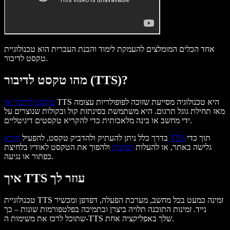
אחד הכלים המומלצים להעמקת לימוד והבנת העברית הוא טכנולוגיית
טקסט לדיבור.
מהו טקסט לדיבור (TTS)?
TTS היא טכנולוגיה מסייעת שזוכה לפופולריות עצומה
טקסט לדיבור או
מאז תחילת גוגל תרגום. היא משתמשת בסינתזת קול ובקולות שנוצרים על
ידי מחשב או בינה מלאכותית כדי להקריא טקסטים דיגיטליים.
תוך כדי
קורא TTS
בדרך כלל ניתן להעתיק ולהדביק טקסט, להפעיל
גלישה באתר, או להעלות
תמונות
ולהפוך את הטקסט לאודיו בלחיצת
כפתור או נגיעה.
איך TTS עוזר לך
טכנולוגיית TTS זמינה כמעט בכל מחשב, מערכת הפעלה, דפדפן ומכשיר
נייד. זמינות התוכנה תלויה ביצרן ובתמיכה בפלטפורמות שונות – כך
שתוכל לרכז את משימות ה-TTS שלך באפליקציה אחת.