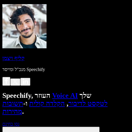
קליף ויצמן
מנכ"ל ומייסד Speechify
שלך
Voice AI
Speechify, העוזר
לטקסט לדיבור
,
הקלדה קולית
ו-
תשובות
.
מהירות
נסו בחינם