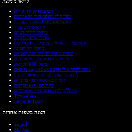
קריאה מומלצת
הכתבה והקלדה קולית
עוזר קולי מבוסס בינה מלאכותית
המרת טקסט ל-PDF באנדרואיד
קורא טקסט בקול
מחולל קולות נשיים
מחולל קולות גבריים
אפליקציות הקריאה המובילות לדיסלקציה
מחולל קול רובוטי
המרת טקסט לדיבור בסגנון אנימה
מחליף קול מבוסס בינה מלאכותית
הקראת PDF בקול
האם Google Docs יכול להקריא לי טקסט?
תוסף Chrome להמרת טקסט לדיבור
המרת טקסט לדיבור בהינדית
הקראת PDF בקול רם
מחולל קולות מבוסס בינה מלאכותית
Texto a Voz
Leitor de Texto
הצגה בשפות אחרות
العربية
Magyar