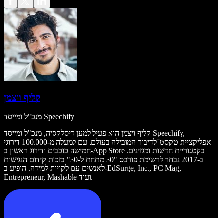
קליף ויצמן
מנכ"ל ומייסד Speechify
קליף ויצמן הוא פעיל למען דיסלקסיה, מנכ"ל ומייסד Speechify,
אפליקציית טקסט־לדיבור המובילה בעולם, עם למעלה מ-100,000 דירוגי
חמישה כוכבים ודירוג ראשון ב-App Store בקטגוריית חדשות ומגזינים.
ב-2017 נבחר לרשימת פורבס "30 מתחת ל-30" בזכות קידום הנגישות
לאנשים עם לקויות למידה. הופיע ב-EdSurge, Inc., PC Mag,
Entrepreneur, Mashable ועוד.