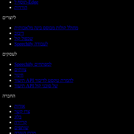
תוסף ל-Edge
הורדות
ליוצרים
מחולל קולות מבוסס בינה מלאכותית
דיבוב
שכפול קול
Speechify לעבודה
לעסקים
Speechify למפתחים
צוותים
חינוך
תיעוד API להמרת טקסט לדיבור
תיעוד API של סוכני קול
החברה
אודות
צרו קשר
בלוג
קריירה
שותפים
מרכז העזרה