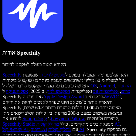
אודות Speechify
הקורא הטוב בעולם לטקסט לדיבור
היא הפלטפורמה המובילה בעולם ל
טקסט לדיבור
, שנשענת
Speechify
על למעלה מ-50 מיליון משתמשים ומגובה ביותר מ-500,000 ביקורות
הרחבת
,
Android
,
iOS
חמישה כוכבים על מוצרי הטקסט לדיבור שלה ל-
כרום
,
אפליקציית ווב
ואפליקציית
דסקטופ למק
. ב-2025,
אפל העניקה
ל-
,
WWDC
היוקרתי ב-
Apple Design Award
Speechify את פרס ה-
ותיארה אותה כ"משאב חיוני שעוזר לאנשים לחיות את חייהם."
Speechify מציעה יותר מ-1,000 קולות טבעיים ביותר מ-60 שפות,
ונמצאת בשימוש כמעט ב-200 מדינות. בין קולות הסלבריטאים ניתן
. ליוצרים ולעסקים,
Gwyneth Paltrow
ו-
Snoop Dogg
למצוא את
,
מחולל קולות AI
מספקת כלים מתקדמים, כולל
Speechify Studio
. Speechify גם מספקת
מחליף קולות AI
וגם
דיבוב AI
,
שיבוטי קול AI
יכולות טקסט לדיבור מתקדמות, איכותיות ומשתלמות למוצרים מובילים