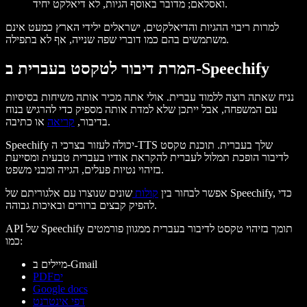
ואסלאם; מדובר באוסף הגיות, לא דיאלקט יחיד.
למרות ריבוי ההגיות והדיאלקטים, ישראלים ילידי הארץ כמעט אינם
משתמשים בהם כמו דוברי שפה שנייה, אף לא בתפילה.
המרת דיבור לטקסט בעברית ב-Speechify
נניח שאתה רוצה ללמוד עברית. אולי אתה מכיר אותה משיחות בסיסיות
עם המשפחה, אבל ייתכן שלא למדת אותה מספיק כדי להרגיש בנוח
או כתיבה.
בדיבור,
קריאה
Speechify יכולה לעזור בצרכי ה-TTS שלך בעברית. תוכנת טקסט
לדיבור הופכת תמלול לעברית להקראת אודיו בעברית טבעית ומסייעת
בזיהוי נטיות פעלים, הגייה ומבני משפט.
אפשר לבחור בין
קולות
שונים שנוצרו עם אלגוריתם של Speechify, כדי
להפיק קבצים ברורים ובאיכות גבוהה.
API של Speechify תומך בזיהוי טקסט לדיבור בעברית ממגוון פורמטים
כמו:
מיילים ב-Gmail
PDFים
Google docs
דפי אינטרנט