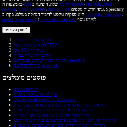
The Wall Street
שלה. הופיעה ב-
API לטקסט לדיבור
באמצעות ה-
וגופי חדשות נוספים, Speechify
TechCrunch
,
Forbes
,
CNBC
,
Journal
,
speechify.com/news
היא ספקית טקסט לדיבור הגדולה בעולם. בקרו ב-
למידע נוסף.
speechify.com/press
ו-
speechify.com/blog
תוכן העניינים
טקסט לדיבור בעברית
מהו טקסט לדיבור (TTS)?
איך TTS עוזר לך
היסטוריה של העברית
המרת דיבור לטקסט בעברית ב-Speechify
איך להתחיל עם Speechify
פוסטים מומלצים
כלי AI למורים
איך לתרגל שמיעת אנגלית
האם Speechify חינמית לסטודנטים?
תקרא לי: הפוך את המכשירים שלך לקוראי טקסט בקול
קורא ספרי לימוד בקול: חובה לתלמידים ולהורים
ספרי לימוד מוקלטים באינטרנט: שער ללמידה
הגדרת וידאו: להבין את עולם הדימויים הנעים והתוכן הדיגיטלי
הגדרת אווטאר: חקירת הרבדים השונים של אווטארים