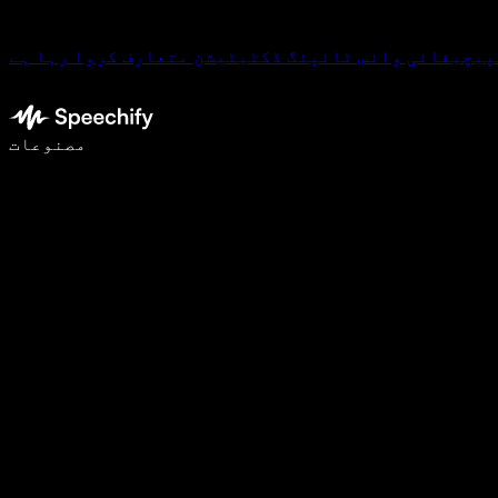
پیچیفائی وائس ٹائپنگ ڈکٹیٹیشن متعارف کروا رہا ہے
وائس ٹائپنگ کے ساتھ 5 گنا تیزی سے لکھیں
مصنوعات
مزید جانیں