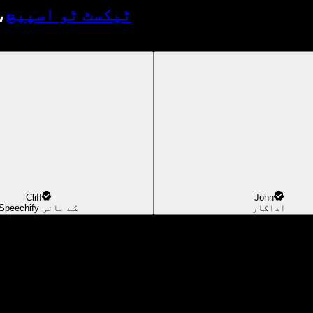
ٹیکسٹ ٹو اسپیچ
،
Cliff
John
اداکار
Speechify کے بانی