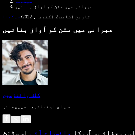
سیکھنا
عبرانی میں متن کو آواز بنائیں
تاریخِ اشاعت
2 اکتوبر، 2022
•
سیکھنا
عبرانی میں متن کو آواز بنائیں
کلف وائتزمین
سی ای او / بانی، اسپیچفائی
سپیچفائی، آپ کا
وائس اے آئی
اسسٹنٹ