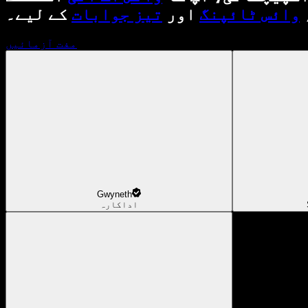
وائس ٹائپنگ
اور
تیز جوابات
کے لیے۔
مفت آزمائیں
Gwyneth
اداکارہ