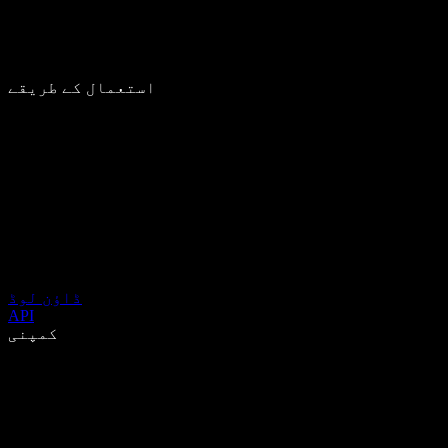
استعمال کے طریقے
ڈاؤن لوڈ
API
کمپنی