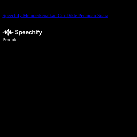
Speechify Memperkenalkan Ciri Dikte Penaipan Suara
Tulis 5× lebih pantas dengan menaip menggunakan suara
Produk
Ketahui Lebih Lanjut