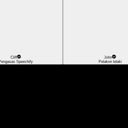
Cliff
John
Pengasas Speechify
Pelakon lelaki