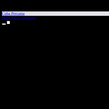
Cuba Percuma
Muat Turun Sekarang
Produk
Teks kepada Pertuturan
Aplikasi iPhone & iPad
Aplikasi Android
Sambungan Chrome
Sambungan Edge
Aplikasi Web
Aplikasi Mac
Aplikasi Windows