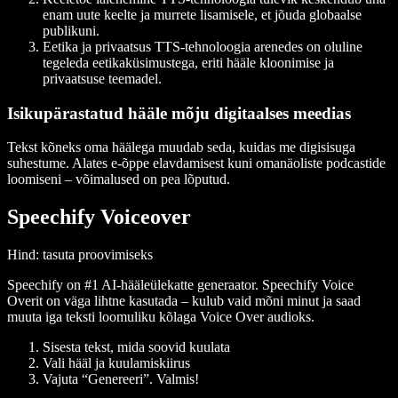
enam uute keelte ja murrete lisamisele, et jõuda globaalse
publikuni.
Eetika ja privaatsus
TTS-tehnoloogia arenedes on oluline
tegeleda eetikaküsimustega, eriti hääle kloonimise ja
privaatsuse teemadel.
Isikupärastatud hääle mõju digitaalses meedias
Tekst kõneks oma häälega muudab seda, kuidas me digisisuga
suhestume. Alates e-õppe elavdamisest kuni omanäoliste podcastide
loomiseni – võimalused on pea lõputud.
Speechify Voiceover
Hind
: tasuta proovimiseks
Speechify on #1 AI-hääleülekatte generaator. Speechify Voice
Overit on väga lihtne kasutada – kulub vaid mõni minut ja saad
muuta iga teksti loomuliku kõlaga Voice Over audioks.
Sisesta tekst, mida soovid kuulata
Vali hääl ja kuulamiskiirus
Vajuta “Genereeri”. Valmis!