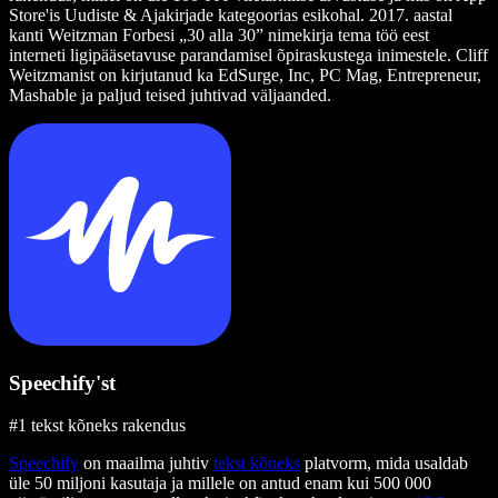
Store'is Uudiste & Ajakirjade kategoorias esikohal. 2017. aastal
kanti Weitzman Forbesi „30 alla 30” nimekirja tema töö eest
interneti ligipääsetavuse parandamisel õpiraskustega inimestele. Cliff
Weitzmanist on kirjutanud ka EdSurge, Inc, PC Mag, Entrepreneur,
Mashable ja paljud teised juhtivad väljaanded.
Speechify'st
#1 tekst kõneks rakendus
Speechify
on maailma juhtiv
tekst kõneks
platvorm, mida usaldab
üle 50 miljoni kasutaja ja millele on antud enam kui 500 000