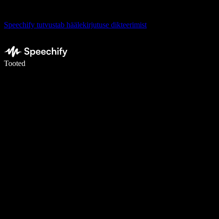
Speechify tutvustab häälekirjutuse dikteerimist
Kirjuta häälega 5× kiiremini
Tooted
Loe lähemalt