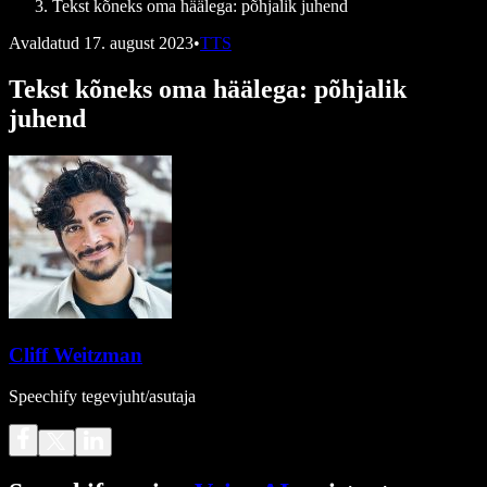
Tekst kõneks oma häälega: põhjalik juhend
Avaldatud
17. august 2023
•
TTS
Tekst kõneks oma häälega: põhjalik
juhend
Cliff Weitzman
Speechify tegevjuht/asutaja