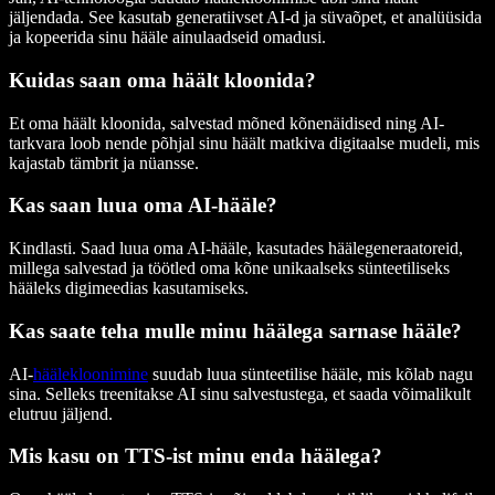
jäljendada. See kasutab generatiivset AI-d ja süvaõpet, et analüüsida
ja kopeerida sinu hääle ainulaadseid omadusi.
Kuidas saan oma häält kloonida?
Et oma häält kloonida, salvestad mõned kõnenäidised ning AI-
tarkvara loob nende põhjal sinu häält matkiva digitaalse mudeli, mis
kajastab tämbrit ja nüansse.
Kas saan luua oma AI-hääle?
Kindlasti. Saad luua oma AI-hääle, kasutades häälegeneraatoreid,
millega salvestad ja töötled oma kõne unikaalseks sünteetiliseks
hääleks digimeedias kasutamiseks.
Kas saate teha mulle minu häälega sarnase hääle?
AI-
häälekloonimine
suudab luua sünteetilise hääle, mis kõlab nagu
sina. Selleks treenitakse AI sinu salvestustega, et saada võimalikult
elutruu jäljend.
Mis kasu on TTS-ist minu enda häälega?