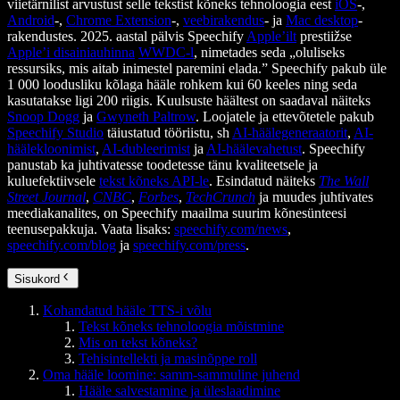
viietärnilist arvustust selle tekstist kõneks tehnoloogia eest
iOS
-,
Android
-,
Chrome Extension
-,
veebirakendus
- ja
Mac desktop
-
rakendustes. 2025. aastal pälvis Speechify
Apple’ilt
prestiižse
Apple’i disainiauhinna
WWDC-l
, nimetades seda „oluliseks
ressursiks, mis aitab inimestel paremini elada.” Speechify pakub üle
1 000 loodusliku kõlaga hääle rohkem kui 60 keeles ning seda
kasutatakse ligi 200 riigis. Kuulsuste häältest on saadaval näiteks
Snoop Dogg
ja
Gwyneth Paltrow
. Loojatele ja ettevõtetele pakub
Speechify Studio
täiustatud tööriistu, sh
AI-häälegeneraatorit
,
AI-
häälekloonimist
,
AI-dubleerimist
ja
AI-häälevahetust
. Speechify
panustab ka juhtivatesse toodetesse tänu kvaliteetsele ja
kuluefektiivsele
tekst kõneks API-le
. Esindatud näiteks
The Wall
Street Journal
,
CNBC
,
Forbes
,
TechCrunch
ja muudes juhtivates
meediakanalites, on Speechify maailma suurim kõnesünteesi
teenusepakkuja. Vaata lisaks:
speechify.com/news
,
speechify.com/blog
ja
speechify.com/press
.
Sisukord
Kohandatud hääle TTS-i võlu
Tekst kõneks tehnoloogia mõistmine
Mis on tekst kõneks?
Tehisintellekti ja masinõppe roll
Oma hääle loomine: samm-sammuline juhend
Hääle salvestamine ja üleslaadimine