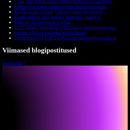
Tõsta oma anime-elamust anime-häälegeneraatoritega
Parimad kuulsuste tekstist kõneks häälgeneraatorid
Kuidas panna Google Chrome teksti ette lugema
Kuidas lubada tekst kõneks Samsung Galaxy’il
Miks mu kõnetuvastus ei tööta?
Tekst kõneks Uberduck: revolutsioon hääletehnoloogias
Juhend: teksti ja lugemise meisterlikkus
Teksti kõneks HTML5-s: Paranda veebisuhtlust häälega
Viimased blogipostitused
Vaata kõiki