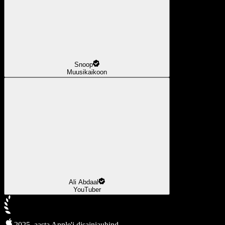
Snoop
Muusikaikoon
Ali Abdaal
YouTuber
2025. aasta Apple'i disainiauhind