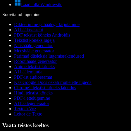
Laadi alla Windowsile
Soovitatud lugemine
Dikteerimine ja häälega kirjutamine
AI häälassistent
PDF tekstist kõneks Androidis
Tekstist kõneks lugeja
Naishääle generaator
Meeshääle generaator
Parimad düsleksia lugemisrakendused
Robotihääle generaator
Anime tekstist kõneks
AI häälemuutja
PDF-ist audioraamat
Kas Google Docs oskab mulle ette lugeda
Chrome’i tekstist kõneks laiendus
Hindi tekstist kõneks
PDF-i ettelugemine
AI häälegeneraator
Texto a Voz
Leitor de Texto
Vaata teistes keeltes