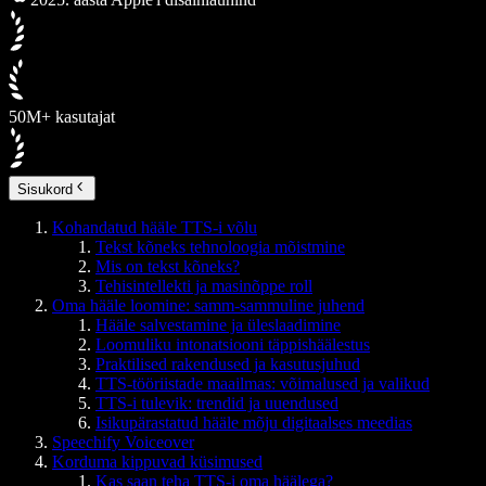
50M+ kasutajat
Sisukord
Kohandatud hääle TTS-i võlu
Tekst kõneks tehnoloogia mõistmine
Mis on tekst kõneks?
Tehisintellekti ja masinõppe roll
Oma hääle loomine: samm-sammuline juhend
Hääle salvestamine ja üleslaadimine
Loomuliku intonatsiooni täppishäälestus
Praktilised rakendused ja kasutusjuhud
TTS-tööriistade maailmas: võimalused ja valikud
TTS-i tulevik: trendid ja uuendused
Isikupärastatud hääle mõju digitaalses meedias
Speechify Voiceover
Korduma kippuvad küsimused
Kas saan teha TTS-i oma häälega?