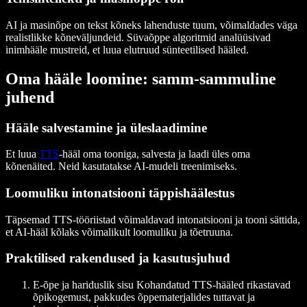
AI ja masinõpe on tekst kõneks lahenduste tuum, võimaldades väga
realistlikke kõneväljundeid. Süvaõppe algoritmid analüüsivad
inimhääle mustreid, et luua elutruud sünteetilised hääled.
Oma hääle loomine: samm-sammuline
juhend
Hääle salvestamine ja üleslaadimine
Et luua
TTS
-hääl oma tooniga, salvesta ja laadi üles oma
kõnenäited. Neid kasutatakse AI-mudeli treenimiseks.
Loomuliku intonatsiooni täppishäälestus
Täpsemad TTS-tööriistad võimaldavad intonatsiooni ja tooni sättida,
et AI-hääl kõlaks võimalikult loomuliku ja tõetruuna.
Praktilised rakendused ja kasutusjuhud
E-õpe ja hariduslik sisu
Kohandatud TTS-hääled rikastavad
õpikogemust, pakkudes õppematerjalides tuttavat ja