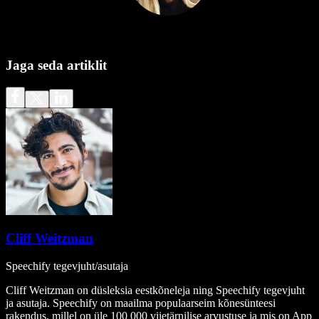
Jaga seda artiklit
Cliff Weitzman
Speechify tegevjuht/asutaja
Cliff Weitzman on düsleksia eestkõneleja ning Speechify tegevjuht
ja asutaja. Speechify on maailma populaarseim kõnesünteesi
rakendus, millel on üle 100 000 viietärnilise arvustuse ja mis on App