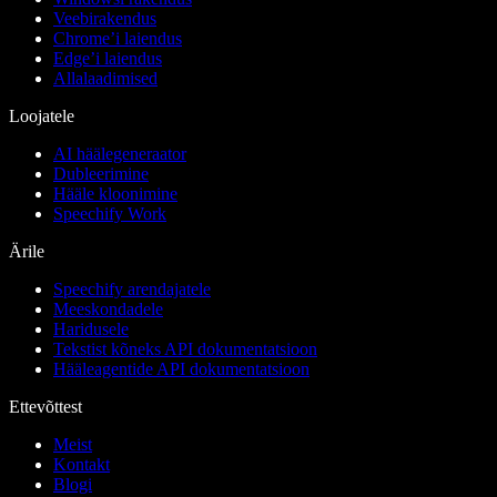
Veebirakendus
Chrome’i laiendus
Edge’i laiendus
Allalaadimised
Loojatele
AI häälegeneraator
Dubleerimine
Hääle kloonimine
Speechify Work
Ärile
Speechify arendajatele
Meeskondadele
Haridusele
Tekstist kõneks API dokumentatsioon
Hääleagentide API dokumentatsioon
Ettevõttest
Meist
Kontakt
Blogi