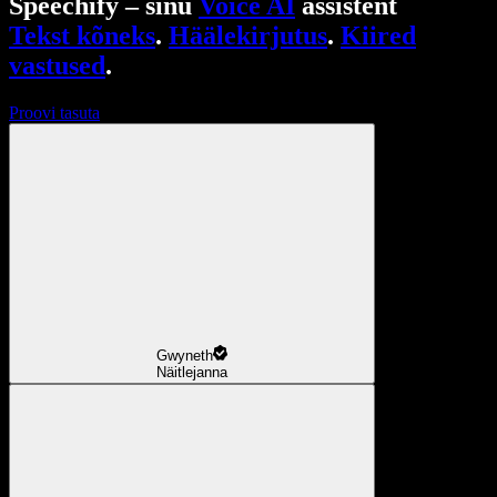
Speechify – sinu
Voice AI
assistent
Tekst kõneks
.
Häälekirjutus
.
Kiired
vastused
.
Proovi tasuta
Gwyneth
Näitlejanna