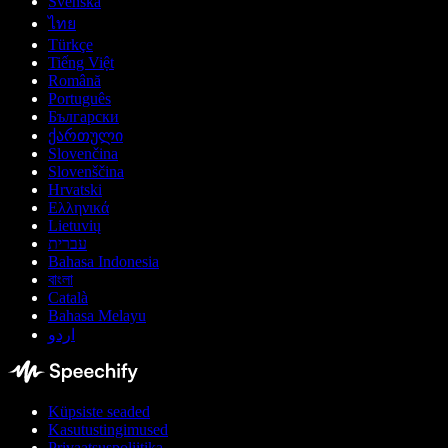
Svenska
ไทย
Türkçe
Tiếng Việt
Română
Português
Български
ქართული
Slovenčina
Slovenščina
Hrvatski
Ελληνικά
Lietuvių
עברית
Bahasa Indonesia
বাংলা
Català
Bahasa Melayu
اردو
Küpsiste seaded
Kasutustingimused
Privaatsuspoliitika