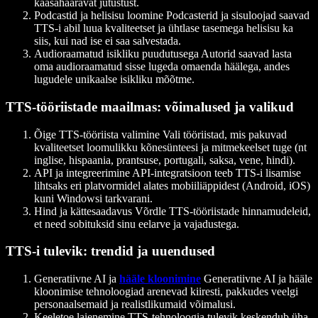
kaasahaaravat jutustust.
Podcastid ja helisisu loomine
Podcasterid ja sisuloojad saavad
TTS-i abil luua kvaliteetset ja ühtlase tasemega helisisu ka
siis, kui nad ise ei saa salvestada.
Audioraamatud isikliku puudutusega
Autorid saavad lasta
oma audioraamatud sisse lugeda omaenda häälega, andes
lugudele unikaalse isikliku mõõtme.
TTS-tööriistade maailmas: võimalused ja valikud
Õige TTS-tööriista valimine
Vali tööriistad, mis pakuvad
kvaliteetset loomulikku kõnesünteesi ja mitmekeelset tuge (nt
inglise, hispaania, prantsuse, portugali, saksa, vene, hindi).
API ja integreerimine
API-integratsioon teeb TTS-i lisamise
lihtsaks eri platvormidel alates mobiiliäppidest (Android, iOS)
kuni Windowsi tarkvarani.
Hind ja kättesaadavus
Võrdle TTS-tööriistade hinnamudeleid,
et need sobituksid sinu eelarve ja vajadustega.
TTS-i tulevik: trendid ja uuendused
Generatiivne AI ja
hääle kloonimine
Generatiivne AI ja hääle
kloonimise tehnoloogiad arenevad kiiresti, pakkudes veelgi
personaalsemaid ja realistlikumaid võimalusi.
Keeletoe laienemine
TTS-tehnoloogia tulevik keskendub üha