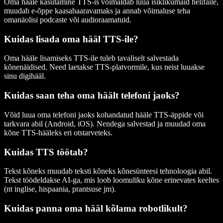
Oma hääle kasutamine TTS-is võimaldab luua isiklikumaid helifaile,
muudab e-õppe kaasahaaravamaks ja annab võimaluse teha
omanäolisi podcaste või audioraamatuid.
Kuidas lisada oma hääl TTS-ile?
Oma hääle lisamiseks TTS-ile tuleb tavaliselt salvestada
kõnenäidised. Need laetakse TTS-platvormile, kus neist luuakse
sinu digihääl.
Kuidas saan teha oma häält telefoni jaoks?
Võid luua oma telefoni jaoks kohandatud hääle TTS-äppide või
tarkvara abil (Android, iOS). Nendega salvestad ja muudad oma
kõne TTS-hääleks eri otstarveteks.
Kuidas TTS töötab?
Tekst kõneks muudab teksti kõneks kõnesünteesi tehnoloogia abil.
Tekst töödeldakse AI-ga, mis loob loomuliku kõne erinevates keeltes
(nt inglise, hispaania, prantsuse jm).
Kuidas panna oma hääl kõlama robotlikult?