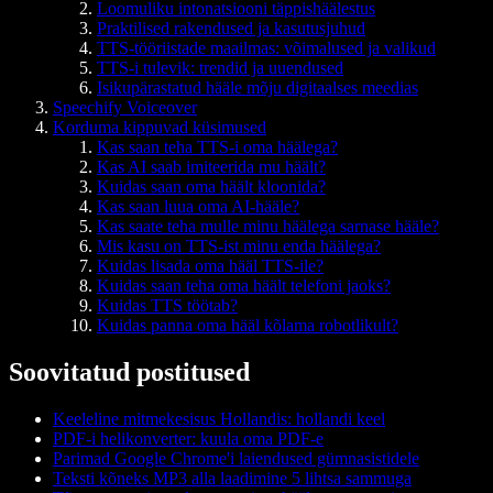
Loomuliku intonatsiooni täppishäälestus
Praktilised rakendused ja kasutusjuhud
TTS-tööriistade maailmas: võimalused ja valikud
TTS-i tulevik: trendid ja uuendused
Isikupärastatud hääle mõju digitaalses meedias
Speechify Voiceover
Korduma kippuvad küsimused
Kas saan teha TTS-i oma häälega?
Kas AI saab imiteerida mu häält?
Kuidas saan oma häält kloonida?
Kas saan luua oma AI-hääle?
Kas saate teha mulle minu häälega sarnase hääle?
Mis kasu on TTS-ist minu enda häälega?
Kuidas lisada oma hääl TTS-ile?
Kuidas saan teha oma häält telefoni jaoks?
Kuidas TTS töötab?
Kuidas panna oma hääl kõlama robotlikult?
Soovitatud postitused
Keeleline mitmekesisus Hollandis: hollandi keel
PDF-i helikonverter: kuula oma PDF-e
Parimad Google Chrome'i laiendused gümnasistidele
Teksti kõneks MP3 alla laadimine 5 lihtsa sammuga