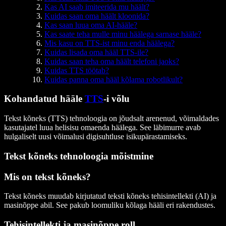
Kas AI saab imiteerida mu häält?
Kuidas saan oma häält kloonida?
Kas saan luua oma AI-hääle?
Kas saate teha mulle minu häälega sarnase hääle?
Mis kasu on TTS-ist minu enda häälega?
Kuidas lisada oma hääl TTS-ile?
Kuidas saan teha oma häält telefoni jaoks?
Kuidas TTS töötab?
Kuidas panna oma hääl kõlama robotlikult?
Kohandatud hääle
TTS
-i võlu
Tekst kõneks (TTS) tehnoloogia on jõudsalt arenenud, võimaldades
kasutajatel luua helisisu omaenda häälega. See läbimurre avab
hulgaliselt uusi võimalusi digisuhtluse isikupärastamiseks.
Tekst kõneks tehnoloogia mõistmine
Mis on tekst kõneks?
Tekst kõneks muudab kirjutatud teksti kõneks tehisintellekti (AI) ja
masinõppe abil. See pakub loomuliku kõlaga hääli eri rakendustes.
Tehisintellekti ja masinõppe roll