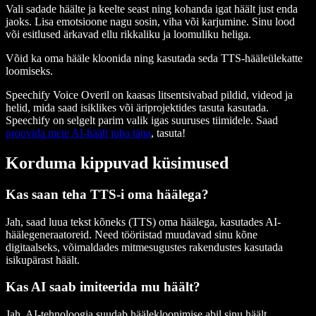
Vali sadade häälte ja keelte seast ning kohanda igat häält just enda
jaoks. Lisa emotsioone nagu sosin, viha või karjumine. Sinu lood
või esitlused ärkavad ellu rikkaliku ja loomuliku heliga.
Võid ka oma hääle kloonida ning kasutada seda TTS-hääleülekatte
loomiseks.
Speechify Voice Overil on kaasas litsentsivabad pildid, videod ja
helid, mida saad isiklikes või äriprojektides tasuta kasutada.
Speechify on selgelt parim valik igas suuruses tiimidele. Saad
proovida meie AI-häält juba täna
, tasuta!
Korduma kippuvad küsimused
Kas saan teha TTS-i oma häälega?
Jah, saad luua tekst kõneks (TTS) oma häälega, kasutades AI-
häälegeneraatoreid. Need tööriistad muudavad sinu kõne
digitaalseks, võimaldades mitmesugustes rakendustes kasutada
isikupärast häält.
Kas AI saab imiteerida mu häält?
Jah, AI-tehnoloogia suudab häälekloonimise abil sinu häält