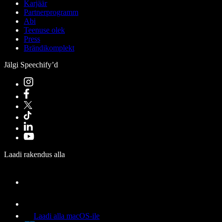
Karjäär
Partnerprogramm
Abi
Teenuse olek
Press
Brändikomplekt
Jälgi Speechify’d
Laadi rakendus alla
Laadi alla macOS-ile