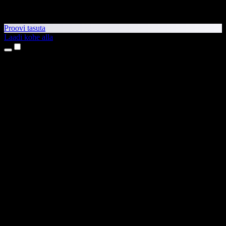
Proovi tasuta
Laadi kohe alla
Tooted
Tekst kõneks
iPhone’i ja iPadi rakendused
Androidi rakendus
Chrome’i laiendus
Edge’i laiendus
Veebirakendus
Maci rakendus
Windowsi rakendus