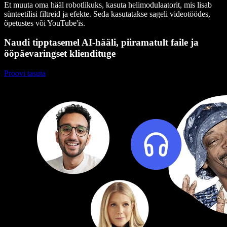
Et muuta oma hääl robotlikuks, kasuta helimodulaatorit, mis lisab
sünteetilisi filtreid ja efekte. Seda kasutatakse sageli videotöödes,
õpetustes või YouTube'is.
Naudi tipptasemel AI-hääli, piiramatult faile ja
ööpäevaringset kliendituge
Proovi tasuta