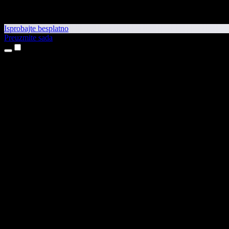
Isprobajte besplatno
Preuzmite sada
Proizvodi
Pretvaranje teksta u govor
Aplikacije za iPhone i iPad
Aplikacija za Android
Proširenje za Chrome
Proširenje za Edge
Web-aplikacija
Aplikacija za Mac
Aplikacija za Windows