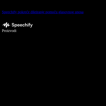
Speechify pokreće diktiranje pomoću glasovnog unosa
Pišite 5× brže uz glasovno diktiranje
Proizvodi
Saznajte više