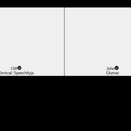
Cliff
John
Osnivač Speechifyja
Glumac