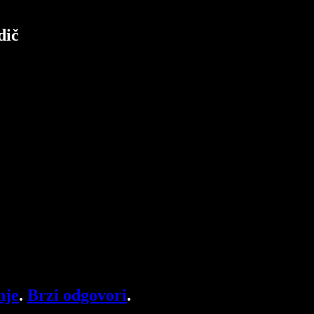
dič
nje
.
Brzi odgovori
.