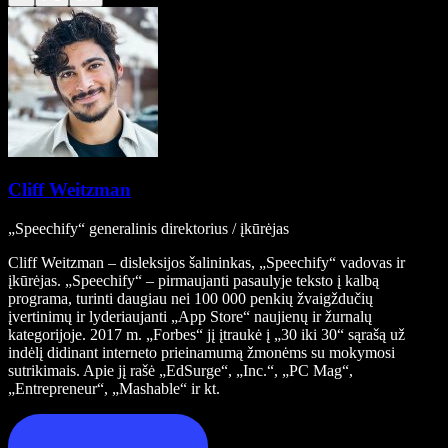
Cliff Weitzman
„Speechify“ generalinis direktorius / įkūrėjas
Cliff Weitzman – disleksijos šalininkas, „Speechify“ vadovas ir
įkūrėjas. „Speechify“ – pirmaujanti pasaulyje teksto į kalbą
programa, turinti daugiau nei 100 000 penkių žvaigždučių
įvertinimų ir lyderiaujanti „App Store“ naujienų ir žurnalų
kategorijoje. 2017 m. „Forbes“ jį įtraukė į „30 iki 30“ sąrašą už
indėlį didinant interneto prieinamumą žmonėms su mokymosi
sutrikimais. Apie jį rašė „EdSurge“, „Inc.“, „PC Mag“,
„Entrepreneur“, „Mashable“ ir kt.