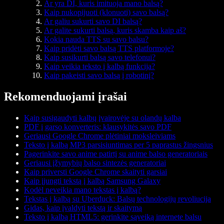
Ar yra DI, kuris imituoja mano balsą?
Kaip nukopijuoti (klonuoti) savo balsą?
Ar galiu sukurti savo DI balsą?
Ar galite sukurti balsą, kuris skamba kaip aš?
Kokia nauda TTS su savo balsu?
Kaip pridėti savo balsą TTS platformoje?
Kaip susikurti balsą savo telefonui?
Kaip veikia teksto į kalbą funkcija?
Kaip pakeisti savo balsą į robotinį?
Rekomenduojami įrašai
Kaip susigaudyti kalbų įvairovėje su olandų kalba
PDF į garso konverteris: klausykitės savo PDF
Geriausi Google Chrome plėtiniai moksleiviams
Teksto į kalbą MP3 parsisiuntimas per 5 paprastus žingsnius
Pagerinkite savo anime patirtį su anime balso generatoriais
Geriausi įžymybių balso sintezės generatoriai
Kaip priversti Google Chrome skaityti garsiai
Kaip įjungti tekstą į kalbą Samsung Galaxy
Kodėl neveikia mano tekstas į kalbą?
Tekstas į kalbą su Uberduck: Balsų technologijų revoliucija
Gidas, kaip įvaldyti tekstą ir skaitymą
Teksto į kalbą HTML5: gerinkite sąveiką internete balsu