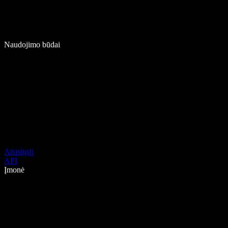
Naudojimo būdai
Atsisiųsti
API
Įmonė