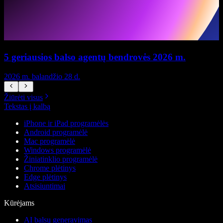
5 geriausios balso agentų bendrovės 2026 m.
2026 m. balandžio 28 d.
2
Žiūrėti visus
Tekstas į kalbą
iPhone ir iPad programėlės
Android programėlė
Mac programėlė
Windows programėlė
Žiniatinklio programėlė
Chrome plėtinys
Edge plėtinys
Atsisiuntimai
Kūrėjams
AI balsų generavimas