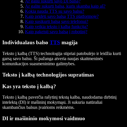
Ar galiu sukurti savo DI balsą?
Ar galite sukurti balsą, kuris skamba kaip aš?
Kokia nauda TTS su savo balsu?
Kaip pridėti savo balsą TTS platformoje?
Kaip susikurti balsą savo telefonui?
Kaip veikia teksto į kalbą funkcija?
Kaip pakeisti savo balsą į robotinį?
Individualaus balso
TTS
magija
Teksto į kalbą (TTS) technologija stipriai patobulėjo ir leidžia kurti
garsą savo balsu. Ši pažanga atveria naujas skaitmeninės
komunikacijos suasmeninimo galimybes.
Teksto į kalbą technologijos supratimas
Kas yra teksto į kalbą?
Teksto į kalbą paverčia rašytinį tekstą kalba, naudodama dirbtinį
intelektą (DI) ir mašininį mokymąsi. Ji sukuria natūraliai
skambančius balsus įvairioms reikmėms.
DI ir mašininio mokymosi vaidmuo