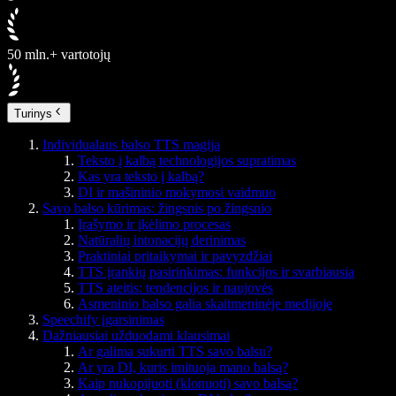
50 mln.+ vartotojų
Turinys
Individualaus balso TTS magija
Teksto į kalbą technologijos supratimas
Kas yra teksto į kalbą?
DI ir mašininio mokymosi vaidmuo
Savo balso kūrimas: žingsnis po žingsnio
Įrašymo ir įkėlimo procesas
Natūralių intonacijų derinimas
Praktiniai pritaikymai ir pavyzdžiai
TTS įrankių pasirinkimas: funkcijos ir svarbiausia
TTS ateitis: tendencijos ir naujovės
Asmeninio balso galia skaitmeninėje medijoje
Speechify įgarsinimas
Dažniausiai užduodami klausimai
Ar galima sukurti TTS savo balsu?
Ar yra DI, kuris imituoja mano balsą?
Kaip nukopijuoti (klonuoti) savo balsą?