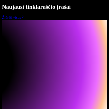
Naujausi tinklaraščio įrašai
Žiūrėti visus