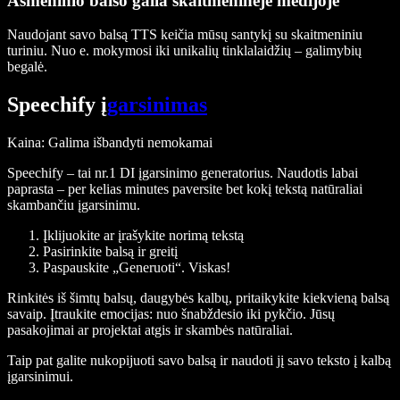
Asmeninio balso galia skaitmeninėje medijoje
Naudojant savo balsą TTS keičia mūsų santykį su skaitmeniniu
turiniu. Nuo e. mokymosi iki unikalių tinklalaidžių – galimybių
begalė.
Speechify į
garsinimas
Kaina
: Galima išbandyti nemokamai
Speechify – tai nr.1 DI įgarsinimo generatorius. Naudotis labai
paprasta – per kelias minutes paversite bet kokį tekstą natūraliai
skambančiu įgarsinimu.
Įklijuokite ar įrašykite norimą tekstą
Pasirinkite balsą ir greitį
Paspauskite „Generuoti“. Viskas!
Rinkitės iš šimtų balsų, daugybės kalbų, pritaikykite kiekvieną balsą
savaip. Įtraukite emocijas: nuo šnabždesio iki pykčio. Jūsų
pasakojimai ar projektai atgis ir skambės natūraliai.
Taip pat galite nukopijuoti savo balsą ir naudoti jį savo teksto į kalbą
įgarsinimui.