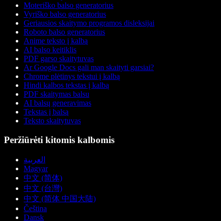
Moteriško balso generatorius
Vyriško balso generatorius
Geriausios skaitymo programos disleksijai
Roboto balso generatorius
Anime teksto į kalbą
AI balso keitiklis
PDF garso skaitytuvas
Ar Google Docs gali man skaityti garsiai?
Chrome plėtinys tekstui į kalbą
Hindi kalbos tekstas į kalbą
PDF skaitymas balsu
AI balsų generavimas
Tekstas į balsą
Teksto skaitytuvas
Peržiūrėti kitomis kalbomis
العربية
Magyar
中文 (简体)
中文 (台灣)
中文 (简体 中国大陆)
Čeština
Dansk