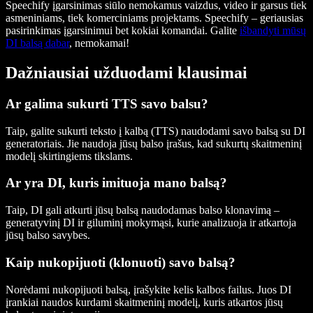
Speechify įgarsinimas siūlo nemokamus vaizdus, video ir garsus tiek
asmeniniams, tiek komerciniams projektams. Speechify – geriausias
pasirinkimas įgarsinimui bet kokiai komandai. Galite
išbandyti mūsų
DI balsą dabar
, nemokamai!
Dažniausiai užduodami klausimai
Ar galima sukurti TTS savo balsu?
Taip, galite sukurti teksto į kalbą (TTS) naudodami savo balsą su DI
generatoriais. Jie naudoja jūsų balso įrašus, kad sukurtų skaitmeninį
modelį skirtingiems tikslams.
Ar yra DI, kuris imituoja mano balsą?
Taip, DI gali atkurti jūsų balsą naudodamas balso klonavimą –
generatyvinį DI ir giluminį mokymąsi, kurie analizuoja ir atkartoja
jūsų balso savybes.
Kaip nukopijuoti (klonuoti) savo balsą?
Norėdami nukopijuoti balsą, įrašykite kelis kalbos failus. Juos DI
įrankiai naudos kurdami skaitmeninį modelį, kuris atkartos jūsų