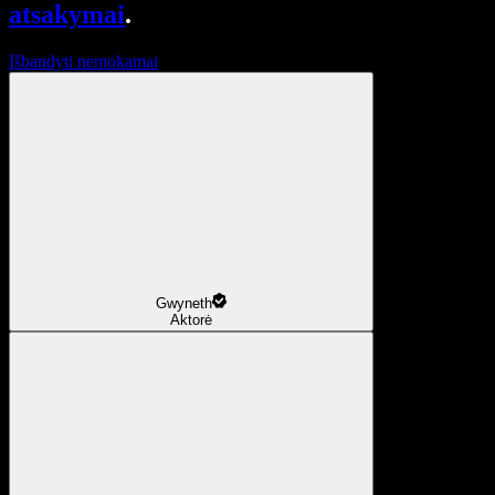
atsakymai
.
Išbandyti nemokamai
Gwyneth
Aktorė