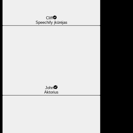
Cliff
Speechify įkūrėjas
John
Aktorius