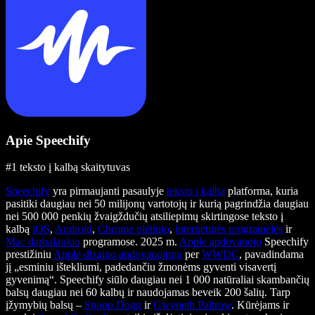
Apie Speechify
#1 teksto į kalbą skaitytuvas
Speechify
yra pirmaujanti pasaulyje
teksto į kalbą
platforma, kuria
pasitiki daugiau nei 50 milijonų vartotojų ir kurią pagrindžia daugiau
nei 500 000 penkių žvaigždučių atsiliepimų skirtingose teksto į
kalbą
iOS
,
Android
,
Chrome plėtinio
,
internetinės programėlės
ir
Mac darbalaukio
programose. 2025 m.
Apple apdovanojo
Speechify
prestižiniu
Apple dizaino apdovanojimu
per
WWDC
, pavadindama
jį „esminiu ištekliumi, padedančiu žmonėms gyventi visavertį
gyvenimą“. Speechify siūlo daugiau nei 1 000 natūraliai skambančių
balsų daugiau nei 60 kalbų ir naudojamas beveik 200 šalių. Tarp
įžymybių balsų –
Snoop Dogg
ir
Gwyneth Paltrow
. Kūrėjams ir