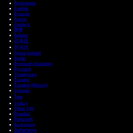
Nederlands
English
Français
Suomi
Deutsch
हिन्दी
Italiano
日本語
한국어
Norsk bokmål
Polski
Português Brasileiro
Русский
Українська
Español
Español (México)
Svenska
ไทย
Türkçe
Tiếng Việt
Română
Português
Български
ქართული