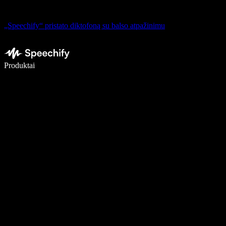
„Speechify“ pristato diktofoną su balso atpažinimu
Rašykite 5× greičiau naudodami diktavimą balsu
Produktai
Sužinokite daugiau