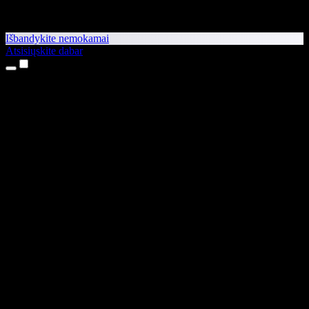
Išbandykite nemokamai
Atsisiųskite dabar
Produktai
Teksto skaitymas balsu
iPhone ir iPad programėlės
Android programėlė
Chrome plėtinys
Edge plėtinys
Interneto programėlė
Mac programėlė
Windows programėlė