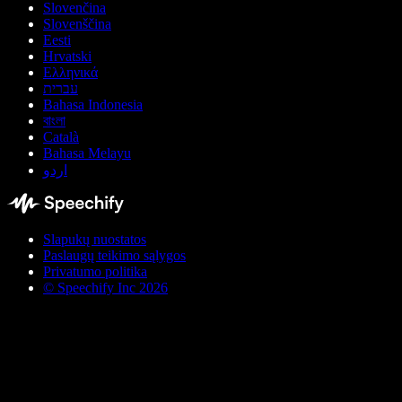
Slovenčina
Slovenščina
Eesti
Hrvatski
Ελληνικά
עברית
Bahasa Indonesia
বাংলা
Català
Bahasa Melayu
اردو
Slapukų nuostatos
Paslaugų teikimo sąlygos
Privatumo politika
© Speechify Inc 2026