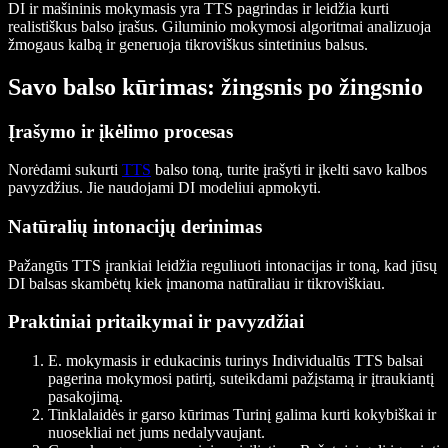
DI ir mašininis mokymasis yra TTS pagrindas ir leidžia kurti
realistiškus balso įrašus. Giluminio mokymosi algoritmai analizuoja
žmogaus kalbą ir generuoja tikroviškus sintetinius balsus.
Savo balso kūrimas: žingsnis po žingsnio
Įrašymo ir įkėlimo procesas
Norėdami sukurti
TTS
balso toną, turite įrašyti ir įkelti savo kalbos
pavyzdžius. Jie naudojami DI modeliui apmokyti.
Natūralių intonacijų derinimas
Pažangūs TTS įrankiai leidžia reguliuoti intonacijas ir toną, kad jūsų
DI balsas skambėtų kiek įmanoma natūraliau ir tikroviškiau.
Praktiniai pritaikymai ir pavyzdžiai
E. mokymasis ir edukacinis turinys
Individualūs TTS balsai
pagerina mokymosi patirtį, suteikdami pažįstamą ir įtraukiantį
pasakojimą.
Tinklalaidės ir garso kūrimas
Turinį galima kurti kokybiškai ir
nuosekliai net jums nedalyvaujant.