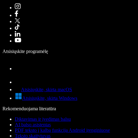
Atsisiųskite programėlę
Atsisiųskite, skirta macOS
Atsisiųskite, skirta Windows
Rekomenduojama literatūra
Diktavimas ir įvedimas balsu
AI balso asistentas
PDF teksto į kalbą funkcija Android įrenginiuose
Teksto skaitytuvas