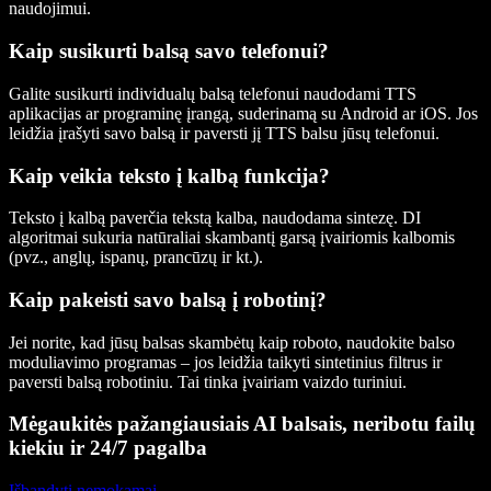
naudojimui.
Kaip susikurti balsą savo telefonui?
Galite susikurti individualų balsą telefonui naudodami TTS
aplikacijas ar programinę įrangą, suderinamą su Android ar iOS. Jos
leidžia įrašyti savo balsą ir paversti jį TTS balsu jūsų telefonui.
Kaip veikia teksto į kalbą funkcija?
Teksto į kalbą paverčia tekstą kalba, naudodama sintezę. DI
algoritmai sukuria natūraliai skambantį garsą įvairiomis kalbomis
(pvz., anglų, ispanų, prancūzų ir kt.).
Kaip pakeisti savo balsą į robotinį?
Jei norite, kad jūsų balsas skambėtų kaip roboto, naudokite balso
moduliavimo programas – jos leidžia taikyti sintetinius filtrus ir
paversti balsą robotiniu. Tai tinka įvairiam vaizdo turiniui.
Mėgaukitės pažangiausiais AI balsais, neribotu failų
kiekiu ir 24/7 pagalba
Išbandyti nemokamai