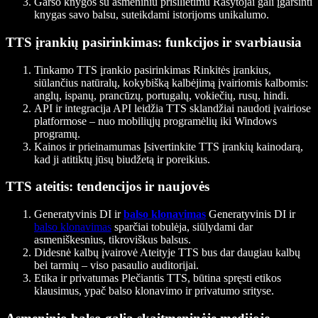
Garso knygos su asmeniniu prisilietimu
Rašytojai gali įgarsinti
knygas savo balsu, suteikdami istorijoms unikalumo.
TTS įrankių pasirinkimas: funkcijos ir svarbiausia
Tinkamo TTS įrankio pasirinkimas
Rinkitės įrankius,
siūlančius natūralų, kokybišką kalbėjimą įvairiomis kalbomis:
anglų, ispanų, prancūzų, portugalų, vokiečių, rusų, hindi.
API ir integracija
API leidžia TTS sklandžiai naudoti įvairiose
platformose – nuo mobiliųjų programėlių iki Windows
programų.
Kainos ir prieinamumas
Įsivertinkite TTS įrankių kainodarą,
kad ji atitiktų jūsų biudžetą ir poreikius.
TTS ateitis: tendencijos ir naujovės
Generatyvinis DI ir
balso klonavimas
Generatyvinis DI ir
balso klonavimas
sparčiai tobulėja, siūlydami dar
asmeniškesnius, tikroviškus balsus.
Didesnė kalbų įvairovė
Ateityje TTS bus dar daugiau kalbų
bei tarmių – viso pasaulio auditorijai.
Etika ir privatumas
Plečiantis TTS, būtina spręsti etikos
klausimus, ypač balso klonavimo ir privatumo srityse.