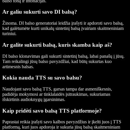
balso toną ir intonacijas.
Ar galiu sukurti savo DI balsą?
Žinoma. DI balso generatoriai leidžia įrašyti ir apdoroti savo balsą,
kad galėtumėte kurti unikalų sintetinį balsą įvairiam skaitmeniniam
turiniui.
Ar galite sukurti balsą, kuris skamba kaip aš?
DI balso klonavimas gali sukurti sintetinį balsą, labai panašų į jūsų.
Tam reikalingi jūsų balso pavyzdžiai, kad būtų sukurtas kuo
artimesnis balsas.
Kokia nauda TTS su savo balsu?
Naudojant savo balsą TTS, garsas tampa dar asmeniškesnis,
padidėja mokymosi ar tinklalaidės įsitraukimas, sukuriamas
išskirtinis audioknygų įgarsinimas.
Kaip pridėti savo balsą TTS platformoje?
Paprastai reikia įrašyti savo kalbos pavyzdžius ir įkelti juos į TTS
platformą, kuri juos apdoroja ir sukuria jūsų balsą skaitmeniniam