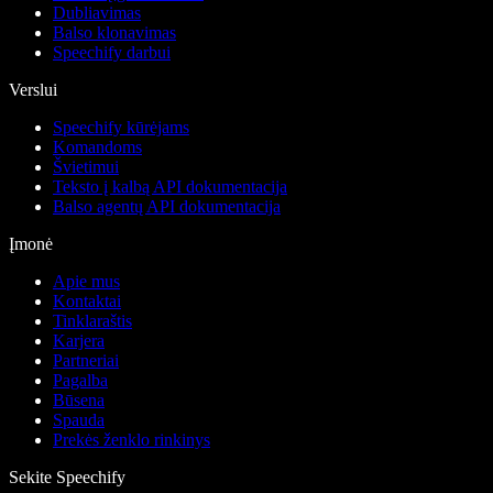
Dubliavimas
Balso klonavimas
Speechify darbui
Verslui
Speechify kūrėjams
Komandoms
Švietimui
Teksto į kalbą API dokumentacija
Balso agentų API dokumentacija
Įmonė
Apie mus
Kontaktai
Tinklaraštis
Karjera
Partneriai
Pagalba
Būsena
Spauda
Prekės ženklo rinkinys
Sekite Speechify