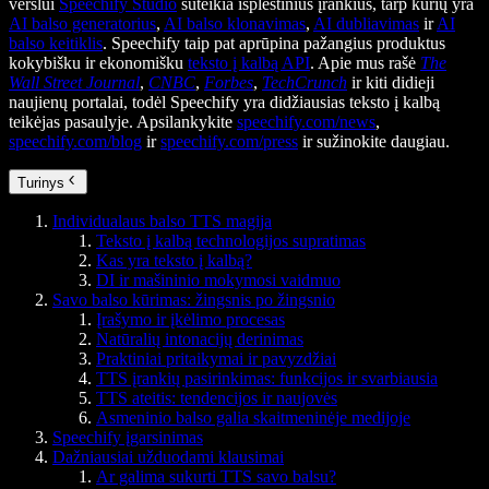
verslui
Speechify Studio
suteikia išplėstinius įrankius, tarp kurių yra
AI balso generatorius
,
AI balso klonavimas
,
AI dubliavimas
ir
AI
balso keitiklis
. Speechify taip pat aprūpina pažangius produktus
kokybišku ir ekonomišku
teksto į kalbą API
. Apie mus rašė
The
Wall Street Journal
,
CNBC
,
Forbes
,
TechCrunch
ir kiti didieji
naujienų portalai, todėl Speechify yra didžiausias teksto į kalbą
teikėjas pasaulyje. Apsilankykite
speechify.com/news
,
speechify.com/blog
ir
speechify.com/press
ir sužinokite daugiau.
Turinys
Individualaus balso TTS magija
Teksto į kalbą technologijos supratimas
Kas yra teksto į kalbą?
DI ir mašininio mokymosi vaidmuo
Savo balso kūrimas: žingsnis po žingsnio
Įrašymo ir įkėlimo procesas
Natūralių intonacijų derinimas
Praktiniai pritaikymai ir pavyzdžiai
TTS įrankių pasirinkimas: funkcijos ir svarbiausia
TTS ateitis: tendencijos ir naujovės
Asmeninio balso galia skaitmeninėje medijoje
Speechify įgarsinimas
Dažniausiai užduodami klausimai
Ar galima sukurti TTS savo balsu?