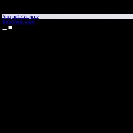
Δοκιμάστε δωρεάν
Κατεβάστε τώρα
Προϊόντα
Κείμενο σε Ομιλία
Εφαρμογές για iPhone & iPad
Εφαρμογή για Android
Επέκταση για Chrome
Επέκταση για Edge
Web εφαρμογή
Εφαρμογή για Mac
Εφαρμογή για Windows