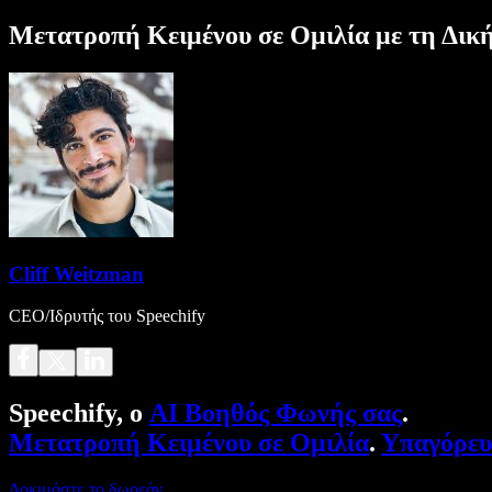
Μετατροπή Κειμένου σε Ομιλία με τη Δικ
Cliff Weitzman
CEO/Ιδρυτής του Speechify
Speechify, ο
AI Βοηθός Φωνής σας
.
Μετατροπή Κειμένου σε Ομιλία
.
Υπαγόρε
Δοκιμάστε το δωρεάν