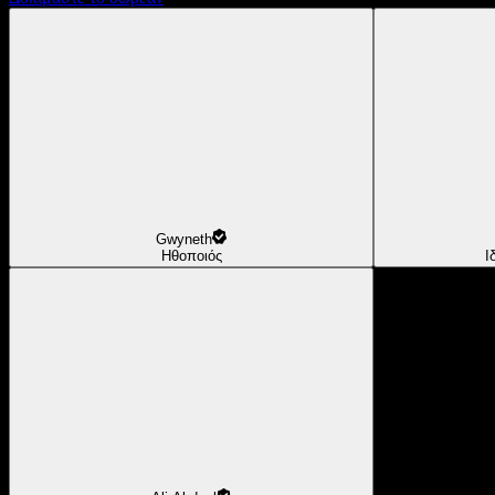
Gwyneth
Ηθοποιός
Ι