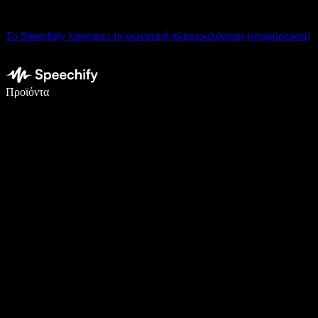
Το Speechify λανσάρει τη φωνητική πληκτρολόγηση (υπαγόρευση)
Γράψτε 5× πιο γρήγορα με φωνητική πληκτρολόγηση
Προϊόντα
Μάθετε περισσότερα