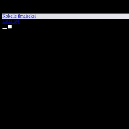
Kokeile ilmaiseksi
Lataa nyt
Tuotteet
Tekstistä puheeksi
iPhone- ja iPad-sovellukset
Android-sovellus
Chrome-laajennus
Edge-laajennus
Verkkosovellus
Mac-sovellus
Windows-sovellus