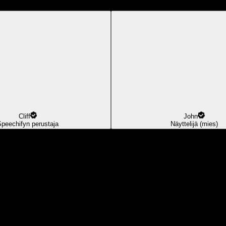
Cliff
John
Speechifyn perustaja
Näyttelijä (mies)