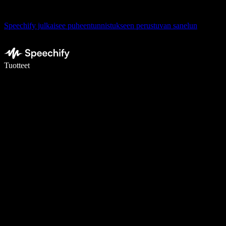
Speechify julkaisee puheentunnistukseen perustuvan sanelun
Kirjoita 5× nopeammin puheentunnistuksen avulla
Tuotteet
Lue lisää