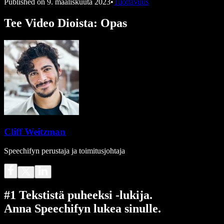
Published on
9. maaliskuuta 2023
•
Tuottavuus
Tee Video Dioista: Opas
Cliff Weitzman
Speechifyn perustaja ja toimitusjohtaja
#1 Tekstistä puheeksi -lukija.
Anna Speechifyn lukea sinulle.