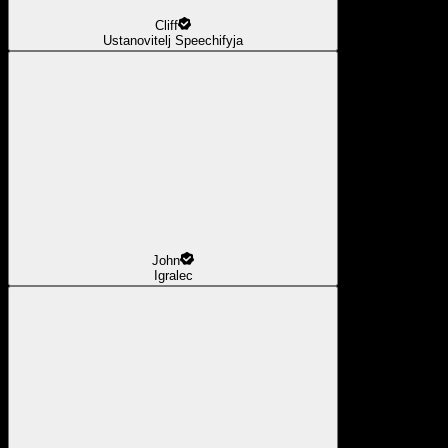
Cliff
Ustanovitelj Speechifyja
John
Igralec