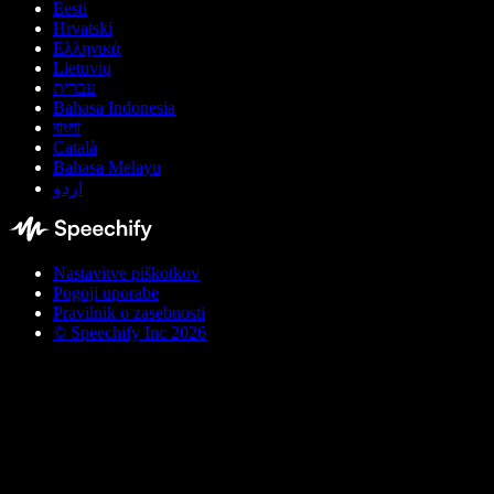
Eesti
Hrvatski
Ελληνικά
Lietuvių
עברית
Bahasa Indonesia
বাংলা
Català
Bahasa Melayu
اردو
Nastavitve piškotkov
Pogoji uporabe
Pravilnik o zasebnosti
© Speechify Inc 2026