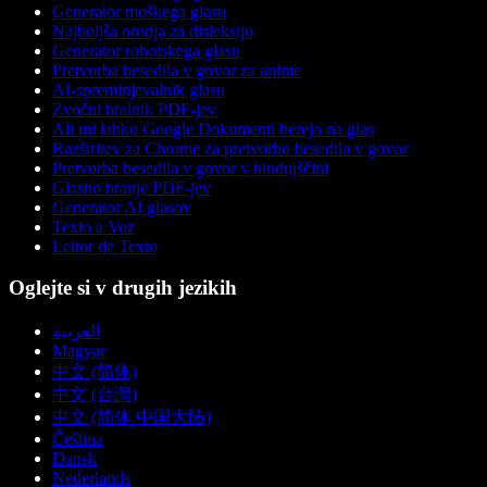
Generator moškega glasu
Najboljša orodja za disleksijo
Generator robotskega glasu
Pretvorba besedila v govor za anime
AI-spreminjevalnik glasu
Zvočni bralnik PDF-jev
Ali mi lahko Google Dokumenti berejo na glas
Razširitev za Chrome za pretvorbo besedila v govor
Pretvorba besedila v govor v hindujščini
Glasno branje PDF-jev
Generator AI glasov
Texto a Voz
Leitor de Texto
Oglejte si v drugih jezikih
العربية
Magyar
中文 (简体)
中文 (台灣)
中文 (简体 中国大陆)
Čeština
Dansk
Nederlands