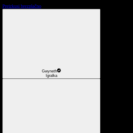
Preizkusi brezplačno
Gwyneth
Igralka