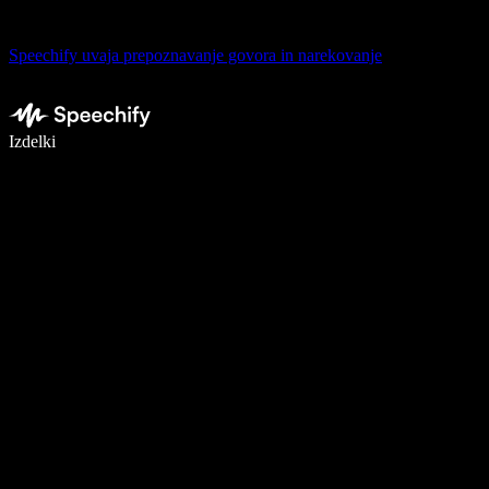
Speechify uvaja prepoznavanje govora in narekovanje
Pišite 5× hitreje z narekovanjem
Izdelki
Več o tem