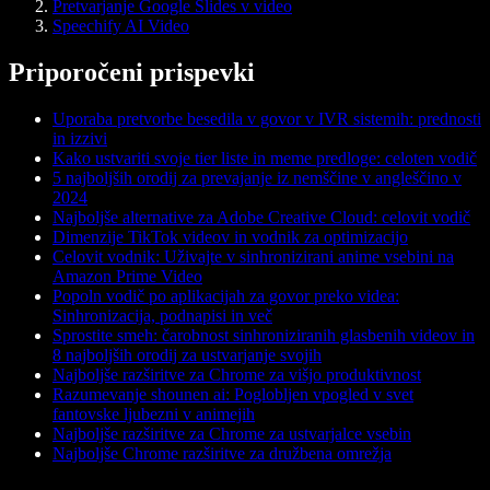
Pretvarjanje Google Slides v video
Speechify AI Video
Priporočeni prispevki
Uporaba pretvorbe besedila v govor v IVR sistemih: prednosti
in izzivi
Kako ustvariti svoje tier liste in meme predloge: celoten vodič
5 najboljših orodij za prevajanje iz nemščine v angleščino v
2024
Najboljše alternative za Adobe Creative Cloud: celovit vodič
Dimenzije TikTok videov in vodnik za optimizacijo
Celovit vodnik: Uživajte v sinhronizirani anime vsebini na
Amazon Prime Video
Popoln vodič po aplikacijah za govor preko videa:
Sinhronizacija, podnapisi in več
Sprostite smeh: čarobnost sinhroniziranih glasbenih videov in
8 najboljših orodij za ustvarjanje svojih
Najboljše razširitve za Chrome za višjo produktivnost
Razumevanje shounen ai: Poglobljen vpogled v svet
fantovske ljubezni v animejih
Najboljše razširitve za Chrome za ustvarjalce vsebin
Najboljše Chrome razširitve za družbena omrežja