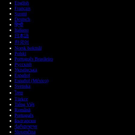
English
Français
Suomi
Deutsch
हिन्दी
Italiano
日本語
한국어
Norsk bokmål
Polski
Português Brasileiro
Русский
Українська
Español
Español (México)
Svenska
ไทย
Türkçe
Tiếng Việt
Română
Português
Български
ქართული
Slovenčina