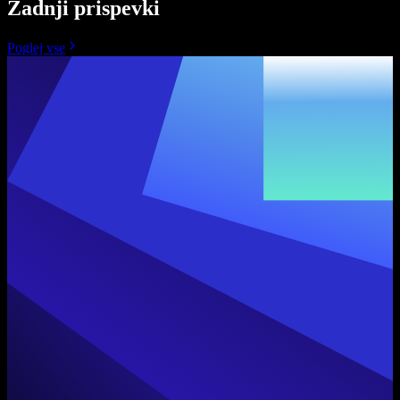
Zadnji prispevki
Poglej vse