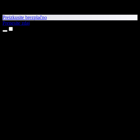
Preizkusite brezplačno
Prenesite zdaj
Izdelki
Pretvorba besedila v govor
Aplikaciji za iPhone in iPad
Aplikacija za Android
Razširitev za Chrome
Razširitev za Edge
Spletna aplikacija
Aplikacija za Mac
Aplikacija za Windows