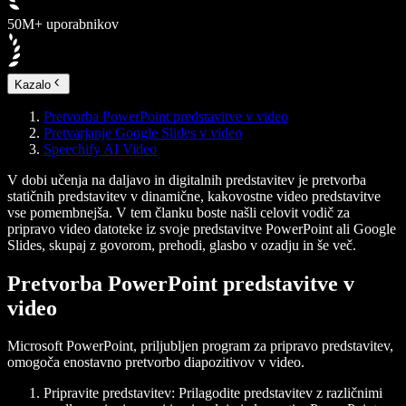
50M+ uporabnikov
Kazalo
Pretvorba PowerPoint predstavitve v video
Pretvarjanje Google Slides v video
Speechify AI Video
V dobi učenja na daljavo in digitalnih predstavitev je pretvorba
statičnih predstavitev v dinamične, kakovostne video predstavitve
vse pomembnejša. V tem članku boste našli celovit vodič za
pripravo video datoteke iz svoje predstavitve PowerPoint ali Google
Slides, skupaj z govorom, prehodi, glasbo v ozadju in še več.
Pretvorba PowerPoint predstavitve v
video
Microsoft PowerPoint, priljubljen program za pripravo predstavitev,
omogoča enostavno pretvorbo diapozitivov v video.
Pripravite predstavitev
: Prilagodite predstavitev z različnimi