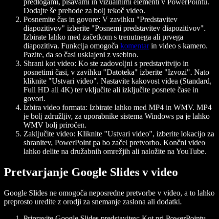
predlogami, pisavami in vizualnimi elementi v PowerPointu.
Dodajte še prehode za bolj tekoč video.
Posnemite čas in govore
: V zavihku "Predstavitev
diapozitivov" izberite "Posnemi predstavitev diapozitivov".
Izbirate lahko med začetkom s trenutnega ali prvega
diapozitiva. Funkcija omogoča
komentar
in video s kamero.
Pazite, da so časi usklajeni z vsebino.
Shrani kot video
: Ko ste zadovoljni s predstavitvijo in
posnetimi časi, v zavihku "Datoteka" izberite "Izvozi". Nato
kliknite "Ustvari video". Nastavite kakovost videa (Standard,
Full HD ali 4K) ter vključite ali izključite posnete čase in
govori.
Izbira video formata
: Izbirate lahko med MP4 in WMV. MP4
je bolj združljiv, za uporabnike sistema Windows pa je lahko
WMV bolj priročen.
Zaključite video
: Kliknite "Ustvari video", izberite lokacijo za
shranitev, PowerPoint pa bo začel pretvorbo. Končni video
lahko delite na družabnih omrežjih ali naložite na YouTube.
Pretvarjanje Google Slides v video
Google Slides ne omogoča neposredne pretvorbe v video, a to lahko
preprosto uredite z orodji za snemanje zaslona ali dodatki.
Pripravite Google Slides predstavitev
: Kot pri PowerPointu