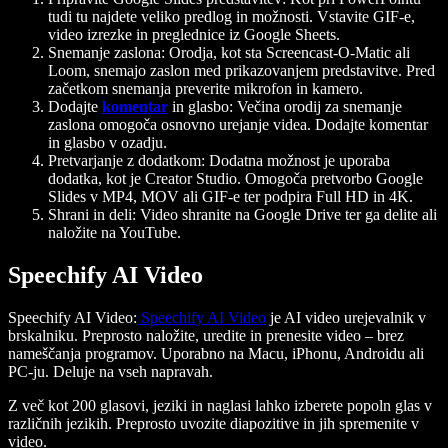
tudi tu najdete veliko predlog in možnosti. Vstavite GIF-e,
video izrezke in preglednice iz Google Sheets.
Snemanje zaslona
: Orodja, kot sta Screencast-O-Matic ali
Loom, snemajo zaslon med prikazovanjem predstavitve. Pred
začetkom snemanja preverite mikrofon in kamero.
Dodajte
komentar
in glasbo
: Večina orodij za snemanje
zaslona omogoča osnovno urejanje videa. Dodajte komentar
in glasbo v ozadju.
Pretvarjanje z dodatkom
: Dodatna možnost je uporaba
dodatka, kot je Creator Studio. Omogoča pretvorbo Google
Slides v MP4, MOV ali GIF-e ter podpira Full HD in 4K.
Shrani in deli
: Video shranite na Google Drive ter ga delite ali
naložite na YouTube.
Speechify AI Video
Speechify AI Video
:
Speechify AI Video
je AI video urejevalnik v
brskalniku. Preprosto naložite, uredite in prenesite video – brez
nameščanja programov. Uporabno na Macu, iPhonu, Androidu ali
PC-ju. Deluje na vseh napravah.
Z več kot 200 glasovi, jeziki in naglasi lahko izberete popoln glas v
različnih jezikih. Preprosto uvozite diapozitive in jih spremenite v
video.