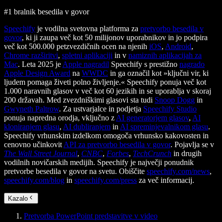
#1 bralnik besedila v govor
Speechify
je vodilna svetovna platforma za
pretvorbo besedila v
govor
, ki ji zaupa več kot 50 milijonov uporabnikov in jo podpira
več kot 500.000 petzvezdičnih ocen na njenih
iOS
,
Android
,
Chrome razširitvi
,
spletni aplikaciji
in v
namiznih aplikacijah za
Mac
. Leta 2025 je
Apple nagradil
Speechify s prestižno
nagrado
Apple Design Award
na
WWDC
in ga označil kot »ključni vir, ki
ljudem pomaga živeti polno življenje.« Speechify ponuja več kot
1.000 naravnih glasov v več kot 60 jezikih in se uporablja v skoraj
200 državah. Med zvezdniškimi glasovi sta tudi
Snoop Dogg
in
Gwyneth Paltrow
. Za ustvarjalce in podjetja
Speechify Studio
ponuja napredna orodja, vključno z
AI generatorjem glasov
,
AI
kloniranjem glasu
,
AI dubliranjem
in
AI spreminjevalnikom glasu
.
Speechify vrhunskim izdelkom omogoča vrhunsko kakovosten in
cenovno učinkovit
API za pretvorbo besedila v govor
. Pojavlja se v
The Wall Street Journal
,
CNBC
,
Forbes
,
TechCrunch
in drugih
vodilnih novičarskih medijih. Speechify je največji ponudnik
pretvorbe besedila v govor na svetu. Obiščite
speechify.com/news
,
speechify.com/blog
in
speechify.com/press
za več informacij.
Kazalo
Pretvorba PowerPoint predstavitve v video