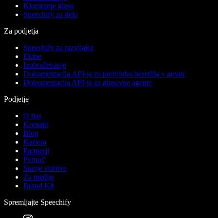
Kloniranje glasu
Speechify za delo
Za podjetja
Speechify za razvijalce
Ekipe
Izobraževanje
Dokumentacija API-ja za pretvorbo besedila v govor
Dokumentacija API-ja za glasovne agente
Podjetje
O nas
Kontakt
Blog
Kariera
Partnerji
Pomoč
Stanje storitve
Za medije
Brand Kit
Spremljajte Speechify