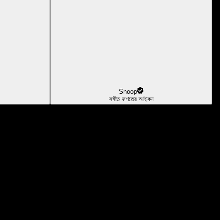
Snoop
সঙ্গীত জগতের আইকন