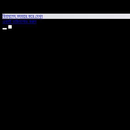
বিনামূল্যে ব্যবহার করে দেখুন
এখনই ডাউনলোড করুন
প্রোডাক্ট
টেক্সট টু স্পিচ
আইফোন ও আইপ্যাড অ্যাপ
অ্যান্ড্রয়েড অ্যাপ
ক্রোম এক্সটেনশন
এজ এক্সটেনশন
ওয়েব অ্যাপ
ম্যাক অ্যাপ
উইন্ডোজ অ্যাপ
এআই ভয়েস জেনারেটর