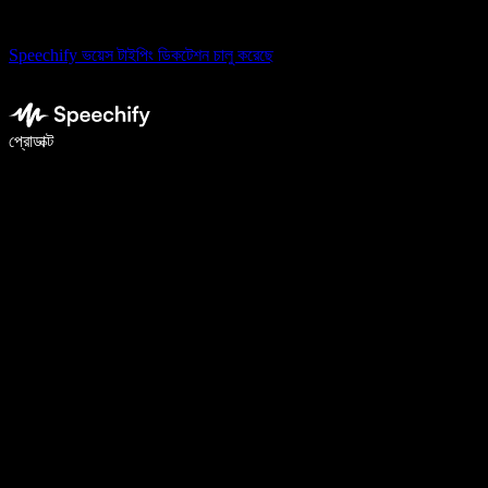
Speechify ভয়েস টাইপিং ডিকটেশন চালু করেছে
ভয়েস টাইপিং দিয়ে ৫ গুণ দ্রুত লিখুন
প্রোডাক্ট
আরও জানুন