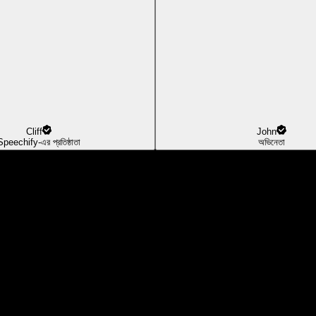
Cliff
John
Speechify-এর প্রতিষ্ঠাতা
অভিনেতা