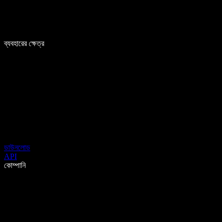
ব্যবহারের ক্ষেত্র
ডাউনলোড
API
কোম্পানি