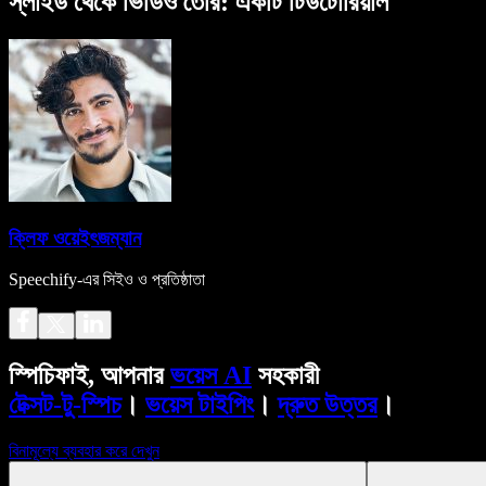
স্লাইড থেকে ভিডিও তৈরি: একটি টিউটোরিয়াল
ক্লিফ ওয়েইৎজম্যান
Speechify-এর সিইও ও প্রতিষ্ঠাতা
স্পিচিফাই, আপনার
ভয়েস AI
সহকারী
টেক্সট-টু-স্পিচ
।
ভয়েস টাইপিং
।
দ্রুত উত্তর
।
বিনামূল্যে ব্যবহার করে দেখুন