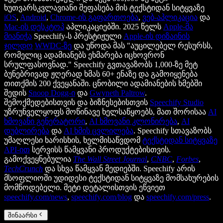
ხუთვარსკვლავიანი შეფასება მის ტექსტიდან სიტყვაზე
iOS
,
Android
,
Chrome-ის გაფართოება
,
ვებ-აპლიკაცია
და
Mac-ის დესკტოპ
აპლიკაციებში. 2025 წელს
Apple-მა
მიანიჭა
Speechify-ს პრესტიჟული
Apple-ის დიზაინის
ჯილდო
WWDC-ზე
და უწოდა მას "აუცილებელ რესურსს,
რომელიც ადამიანებს ეხმარება იცხოვრონ
სრულფასოვნად." Speechify გვთავაზობს 1,000-ზე მეტ
ბუნებრივად ჟღერად ხმას 60+ ენაზე და გამოიყენება
თითქმის 200 ქვეყანაში. ცნობილი ადამიანების ხმებში
შედის
Snoop Dogg-ი
და
Gwyneth Paltrow
.
შემოქმედებისთვის და ბიზნესებისთვის
Speechify Studio
უზრუნველყოფს მოწინავე ხელსაწყოებს, მათ შორისაა
AI
ხმოვანი გენერატორი
,
AI ხმოვანი კლონირება
,
AI
დუბლირება
და
AI ხმის ცვლილება
. Speechify სთავაზობს
უმაღლესი ხარისხის, ხელმისაწვდომ
ტექსტიდან სიტყვაზე
API-ით
სერვისს წამყვანი პროდუქტებისთვის.
გამოქვეყნებულია
The Wall Street Journal
,
CNBC
,
Forbes
,
TechCrunch
და სხვა წამყვან მედიებში. Speechify არის
მსოფლიოში უდიდესი ტექსტიდან სიტყვაზე მომსახურების
მომწოდებელი. მეტი დეტალისთვის ეწვიეთ
speechify.com/news
,
speechify.com/blog
და
speechify.com/press
.
შინაარსი