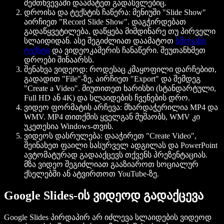
შემთხვევაში დაამატეთ გადასვლებიც.
დროისა და ტექსტის ჩაწერა
: მენიუში "Slide Show"
აირჩიეთ "Record Slide Show". დაგჭირდებათ
გადაწყვეტილება, დაწყება მიმდინარე თუ პირველი
სლაიდიდან. ასე შეგიძლიათ დაამატოთ
ხმოვანი
ტექსტი
და ვიდეოკამერის ჩანაწერი. შეუთანხმეთ
დროები შინაარსს.
შენახვა ვიდეოდ
: როდესაც კმაყოფილი დარჩებით,
გადადით "File"-ზე, აირჩიეთ "Export" და შემდეგ
"Create a Video". მიუთითეთ ხარისხი (სტანდარტული,
Full HD ან 4K) და სლაიდების ჩვენების დრო.
ვიდეო ფორმატის არჩევა
: მხარდაჭერილია MP4 და
WMV. MP4 თითქმის ყველგან მუშაობს, WMV კი
უკეთესია Windows-თვის.
ვიდეოს დასრულება
: დააჭირეთ "Create Video",
შეინახეთ ფაილი სასურველ ადგილას და PowerPoint
ავტომატურად გადააქცევს თქვენს პრეზენტაციას.
მზა ვიდეო შეგიძლიათ გააზიაროთ სოციალურ
ქსელებში ან ატვირთოთ YouTube-ზე.
Google Slides-ის ვიდეოდ გადაქცევა
Google Slides პირდაპირ არ იძლევა სლაიდების ვიდეოდ