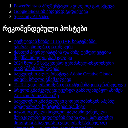
PowerPoint-ის პრეზენტაციის ვიდეოდ გადაქცევა
Google Slides-ის ვიდეოდ გადაქცევა
Speechify AI Video
რეკომენდებული პოსტები
ტექსტიდან ხმაზე (TTS) IVR სისტემებში:
უპირატესობები და რჩევები
ქასთუმ ჰიერლისტების და მიმე ტემფლეტების
შექმნა: სრული გზამკვლევი
2024 წლის 5 საუკეთესო გერმანულ-ინგლისური
თარგმნის საშუალება
საუკეთესო ალტერნატივა Adobe Creative Cloud-
სთვის: სრული გზამკვლევი
TikTok ვიდეოს ზომები და ოპტიმიზაციის გზამკვლევი
სრული გზამკვლევი: უყურეთ გახმოვანებულ ანიმეს
Amazon Prime Video-ზე
საუკეთესო გზამკვლევი ვიდეოდაბინგის აპებზე:
დუბლირება, სუბტიტრები და მეტი
გაჯადოვებული სიცილი: გადახმოვანებული
მუსიკალური ვიდეოების მაგია და 8 საუკეთესო
პროგრამა საკუთარი ვიდეოს შესაქმნელად