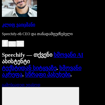
კლიფ ვაიცმანი
Speechify-ის CEO და თანადამფუძნებელი
Speechify — თქვენი
ხმოვანი AI
ასისტენტი
ტექსტიდან სიტყვაზე
.
ხმოვანი
აკრეფა
.
სწრაფი პასუხები
.
გამოსცადეთ უფასოდ