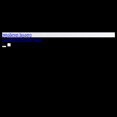
უფასოდ სცადე
გადმოწერე ახლავე
პროდუქტები
ტექსტი ხმაში
iPhone & iPad აპები
Android აპი
Chrome გაფართოება