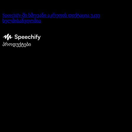
Speechify-ში ხმოვანი აკრეფის დიქტაცია უკვე
ხელმისაწვდომია
დაწერე 5-ჯერ სწრაფად ხმით კარნახით
პროდუქტები
გაიგე მეტი