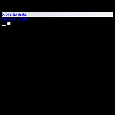
Prova-ho gratis
Descarrega'l ara
Productes
Text a veu
Aplicacions per a iPhone i iPad
Aplicació per a Android
Extensió per al Chrome
Extensió per a l'Edge
Aplicació web
Aplicació per al Mac
Aplicació per al Windows