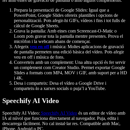
fer amb eines de gravació de pantalla o amb alguns complements.
Prepara la presentació de Google Slides
: Igual que a
PowerPoint, Google Slides ofereix plantilles i opcions de
personalització. Pots afegir-hi GIFs, vídeos i fins i tot fulls de
càlcul de Google Sheets.
Grava la pantalla
: Amb eines com Screencast-O-Matic o
Loom pots gravar tota la pantalla mentre presentes. Prova el
micròfon i la webcam abans de començar.
Afegeix
veu en off
i música
: Moltes aplicacions de gravació
de pantalla permeten una edició bàsica del vídeo. Pots afegir
veu en off i música de fons.
Converteix amb un complement
: Una altra opció és fer servir
un complement com Creator Studio. Permet exportar Google
Slides a formats com MP4, MOV i GIF, amb suport per a HD
i 4K.
Desa i comparteix
: Desa el vídeo a Google Drive i
comparteix-lo a xarxes socials o puja’l a YouTube.
Speechify AI Video
Speechify AI Video
:
Speechify AI Video
és un editor de vídeo amb
IA al núvol que funciona directament al navegador. Puja, edita i
descarrega fàcilment. No cal instal·lar res. Compatible amb Mac,
iPhone, Android o PC.