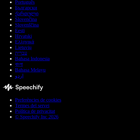
Português
Български
ქართული
Slovenčina
Slovenščina
Eesti
Hrvatski
Ελληνικά
Lietuvių
עברית
Bahasa Indonesia
বাংলা
Bahasa Melayu
اردو
Preferències de cookies
Termes del servei
Política de privacitat
© Speechify Inc 2026