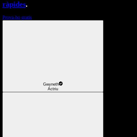
ràpides
.
Prova-ho gratis
Gwyneth
Actriu