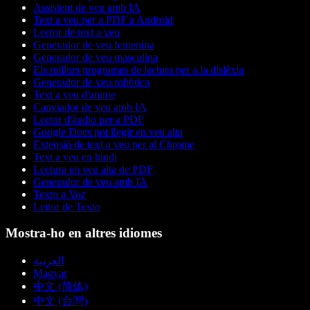
Assistent de veu amb IA
Text a veu per a PDF a Android
Lector de text a veu
Generador de veu femenina
Generador de veu masculina
Els millors programes de lectura per a la dislèxia
Generador de veu robòtica
Text a veu d'anime
Canviador de veu amb IA
Lector d'àudio per a PDF
Google Docs pot llegir en veu alta
Extensió de text a veu per al Chrome
Text a veu en hindi
Lectura en veu alta de PDF
Generador de veu amb IA
Texto a Voz
Leitor de Texto
Mostra-ho en altres idiomes
العربية
Magyar
中文 (简体)
中文 (台灣)