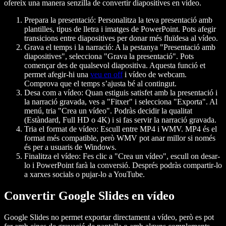
ofereix una manera senzilla de convertir diapositives en vídeo.
Prepara la presentació
: Personalitza la teva presentació amb
plantilles, tipus de lletra i imatges de PowerPoint. Pots afegir
transicions entre diapositives per donar més fluïdesa al vídeo.
Grava el temps i la narració
: A la pestanya "Presentació amb
diapositives", selecciona "Grava la presentació". Pots
començar des de qualsevol diapositiva. Aquesta funció et
permet afegir-hi una
veu en off
i vídeo de webcam.
Comprova que el temps s’ajusta bé al contingut.
Desa com a vídeo
: Quan estiguis satisfet amb la presentació i
la narració gravada, ves a "Fitxer" i selecciona "Exporta". Al
menú, tria "Crea un vídeo". Podràs decidir la qualitat
(Estàndard, Full HD o 4K) i si fas servir la narració gravada.
Tria el format de vídeo
: Escull entre MP4 i WMV. MP4 és el
format més compatible, però WMV pot anar millor si només
és per a usuaris de Windows.
Finalitza el vídeo
: Fes clic a "Crea un vídeo", escull on desar-
lo i PowerPoint farà la conversió. Després podràs compartir-lo
a xarxes socials o pujar-lo a YouTube.
Convertir Google Slides en vídeo
Google Slides no permet exportar directament a vídeo, però es pot