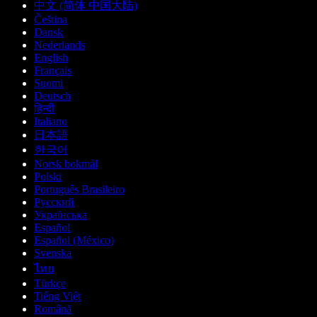
中文 (简体 中国大陆)
Čeština
Dansk
Nederlands
English
Français
Suomi
Deutsch
हिन्दी
Italiano
日本語
한국어
Norsk bokmål
Polski
Português Brasileiro
Русский
Українська
Español
Español (México)
Svenska
ไทย
Türkçe
Tiếng Việt
Română