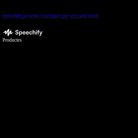
Speechify presenta l'escriptura per veu amb dictat
Escriu 5× més ràpid amb la veu
Productes
Més informació