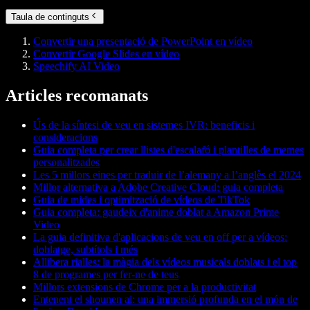
Taula de continguts
Convertir una presentació de PowerPoint en vídeo
Convertir Google Slides en vídeo
Speechify AI Video
Articles recomanats
Ús de la síntesi de veu en sistemes IVR: beneficis i
consideracions
Guia completa per crear llistes d'escalafó i plantilles de memes
personalitzades
Les 5 millors eines per traduir de l’alemany a l’anglès el 2024
Millor alternativa a Adobe Creative Cloud: guia completa
Guia de mides i optimització de vídeos de TikTok
Guia completa: gaudeix d'anime doblat a Amazon Prime
Video
La guia definitiva d'aplicacions de veu en off per a vídeos:
doblatge, subtítols i més
Allibera rialles: la màgia dels vídeos musicals doblats i el top
8 de programes per fer-ne de teus
Millors extensions de Chrome per a la productivitat
Entenent el shounen ai: una immersió profunda en el món de