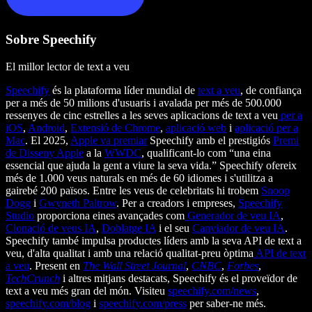
Sobre Speechify
El millor lector de text a veu
Speechify
és la plataforma líder mundial de
text a veu
, de confiança
per a més de 50 milions d'usuaris i avalada per més de 500.000
ressenyes de cinc estrelles a les seves aplicacions de text a veu
per a
iOS
,
Android
,
Extensió de Chrome
,
aplicació web
i
aplicació per a
Mac
. El 2025,
Apple va premiar
Speechify amb el prestigiós
Premi
de Disseny Apple
a la
WWDC
, qualificant-lo com “una eina
essencial que ajuda la gent a viure la seva vida.” Speechify ofereix
més de 1.000 veus naturals en més de 60 idiomes i s'utilitza a
gairebé 200 països. Entre les veus de celebritats hi trobem
Snoop
Dogg
i
Gwyneth Paltrow
. Per a creadors i empreses,
Speechify
Studio
proporciona eines avançades com
Generador de veu IA
,
Clonació de veus IA
,
Doblatge IA
i el seu
Canviador de veu IA
.
Speechify també impulsa productes líders amb la seva API de text a
veu, d'alta qualitat i amb una relació qualitat-preu òptima
API de text
a veu
. Present en
The Wall Street Journal
,
CNBC
,
Forbes
,
TechCrunch
i altres mitjans destacats, Speechify és el proveïdor de
text a veu més gran del món. Visiteu
speechify.com/news
,
speechify.com/blog
i
speechify.com/press
per saber-ne més.