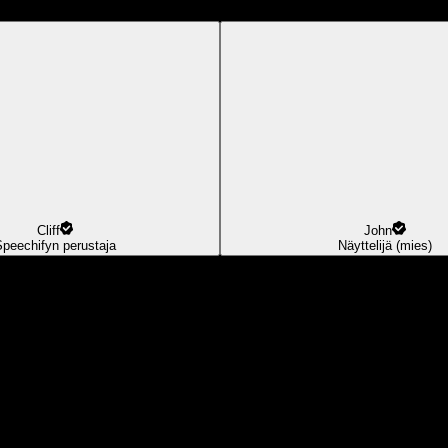
Cliff
John
Speechifyn perustaja
Näyttelijä (mies)