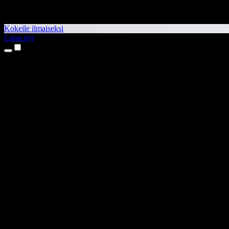
Kokeile ilmaiseksi
Lataa nyt
Tuotteet
Tekstistä puheeksi
iPhone- ja iPad-sovellukset
Android-sovellus
Chrome-laajennus
Edge-laajennus
Verkkosovellus
Mac-sovellus
Windows-sovellus