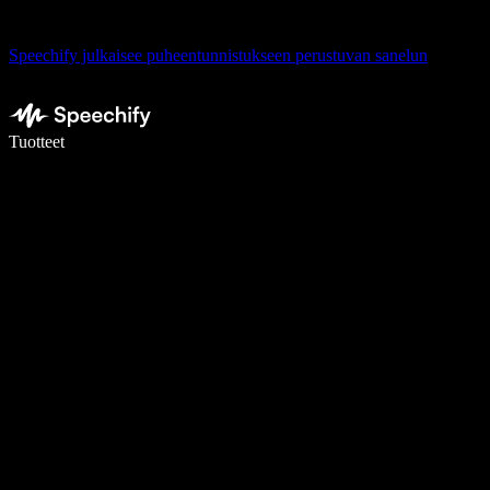
Speechify julkaisee puheentunnistukseen perustuvan sanelun
Kirjoita 5× nopeammin puheentunnistuksen avulla
Tuotteet
Lue lisää