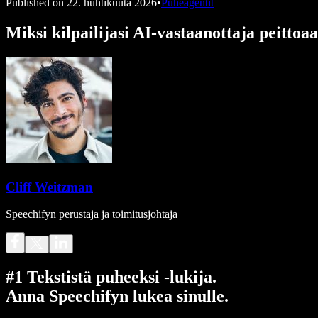
Published on
22. huhtikuuta 2026
•
Puheagentit
Miksi kilpailijasi AI-vastaanottaja peittoa
Cliff Weitzman
Speechifyn perustaja ja toimitusjohtaja
#1 Tekstistä puheeksi -lukija.
Anna Speechifyn lukea sinulle.