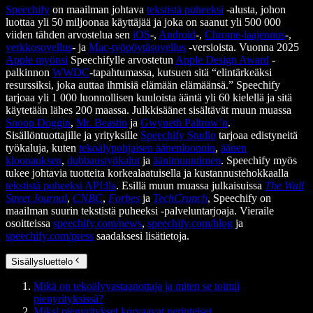
Speechify
on maailman johtava
tekstistä puheeksi
-alusta, johon
luottaa yli 50 miljoonaa käyttäjää ja joka on saanut yli 500 000
viiden tähden arvostelua sen
iOS
-,
Android
-,
Chrome-laajennus
-,
verkkosovellus
- ja
Mac-työpöytäsovellus
-versioista. Vuonna 2025
Apple myönsi
Speechifylle arvostetun
Apple Design Award
-
palkinnon
WWDC
-tapahtumassa, kutsuen sitä “elintärkeäksi
resurssiksi, joka auttaa ihmisiä elämään elämäänsä.” Speechify
tarjoaa yli 1 000 luonnollisen kuuloista ääntä yli 60 kielellä ja sitä
käytetään lähes 200 maassa. Julkkisäänet sisältävät muun muassa
Snoop Doggin
,
Mr. Beastin
ja
Gwyneth Paltrow’n
.
Sisällöntuottajille ja yrityksille
Speechify Studio
tarjoaa edistyneitä
työkaluja, kuten
tekoälypohjaisen äänenluonnin
,
äänen
kloonauksen
,
dubbaustyökalut
ja
äänimuuntimen
. Speechify myös
tukee johtavia tuotteita korkealaatuisella ja kustannustehokkaalla
tekstistä puheeksi API:lla
. Esillä muun muassa julkaisuissa
The Wall
Street Journal
,
CNBC
,
Forbes
ja
TechCrunch
, Speechify on
maailman suurin tekstistä puheeksi -palveluntarjoaja. Vieraile
osoitteissa
speechify.com/news
,
speechify.com/blog
ja
speechify.com/press
saadaksesi lisätietoja.
Sisällysluettelo
Mikä on tekoälyvastaanottaja ja miten se toimii
pienyrityksissä?
Miksi pienyritykset korvaavat perinteiset