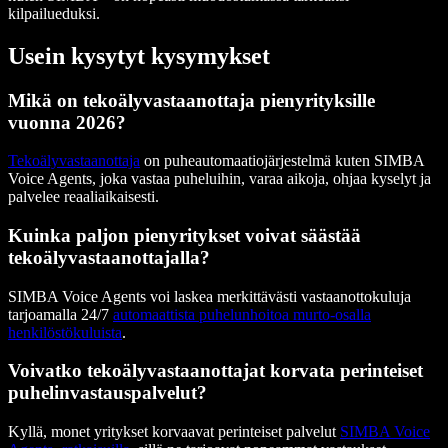
kilpailueduksi.
Usein kysytyt kysymykset
Mikä on tekoälyvastaanottaja pienyrityksille
vuonna 2026?
Tekoälyvastaanottaja
on puheautomaatiojärjestelmä kuten SIMBA
Voice Agents, joka vastaa puheluihin, varaa aikoja, ohjaa kyselyt ja
palvelee reaaliaikaisesti.
Kuinka paljon pienyritykset voivat säästää
tekoälyvastaanottajalla?
SIMBA Voice Agents voi laskea merkittävästi vastaanottokuluja
tarjoamalla 24/7
automaattista puhelunhoitoa murto-osalla
henkilöstökuluista
.
Voivatko tekoälyvastaanottajat korvata perinteiset
puhelinvastauspalvelut?
Kyllä, monet yritykset korvaavat perinteiset palvelut
SIMBA Voice