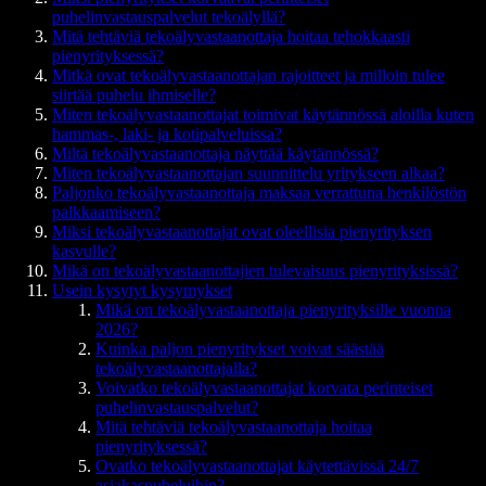
puhelinvastauspalvelut tekoälyllä?
Mitä tehtäviä tekoälyvastaanottaja hoitaa tehokkaasti
pienyrityksessä?
Mitkä ovat tekoälyvastaanottajan rajoitteet ja milloin tulee
siirtää puhelu ihmiselle?
Miten tekoälyvastaanottajat toimivat käytännössä aloilla kuten
hammas-, laki- ja kotipalveluissa?
Miltä tekoälyvastaanottaja näyttää käytännössä?
Miten tekoälyvastaanottajan suunnittelu yritykseen alkaa?
Paljonko tekoälyvastaanottaja maksaa verrattuna henkilöstön
palkkaamiseen?
Miksi tekoälyvastaanottajat ovat oleellisia pienyrityksen
kasvulle?
Mikä on tekoälyvastaanottajien tulevaisuus pienyrityksissä?
Usein kysytyt kysymykset
Mikä on tekoälyvastaanottaja pienyrityksille vuonna
2026?
Kuinka paljon pienyritykset voivat säästää
tekoälyvastaanottajalla?
Voivatko tekoälyvastaanottajat korvata perinteiset
puhelinvastauspalvelut?
Mitä tehtäviä tekoälyvastaanottaja hoitaa
pienyrityksessä?
Ovatko tekoälyvastaanottajat käytettävissä 24/7
asiakaspuheluihin?