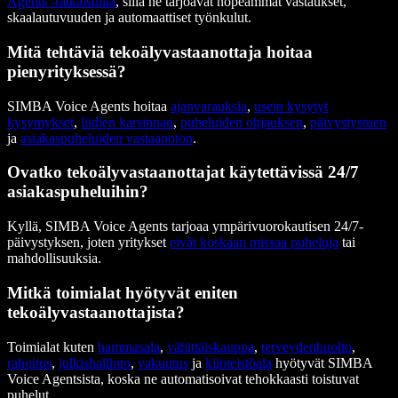
Agents -ratkaisuilla
, sillä ne tarjoavat nopeammat vastaukset,
skaalautuvuuden ja automaattiset työnkulut.
Mitä tehtäviä tekoälyvastaanottaja hoitaa
pienyrityksessä?
SIMBA Voice Agents hoitaa
ajanvarauksia
,
usein kysytyt
kysymykset
,
liidien karsinnan
,
puheluiden ohjauksen
,
päivystystuen
ja
asiakaspuheluiden vastaanoton
.
Ovatko tekoälyvastaanottajat käytettävissä 24/7
asiakaspuheluihin?
Kyllä, SIMBA Voice Agents tarjoaa ympärivuorokautisen 24/7-
päivystyksen, joten yritykset
eivät koskaan missaa puheluja
tai
mahdollisuuksia.
Mitkä toimialat hyötyvät eniten
tekoälyvastaanottajista?
Toimialat kuten
hammasala
,
vähittäiskauppa
,
terveydenhuolto
,
rahoitus
,
julkishallinto
,
vakuutus
ja
kiinteistöala
hyötyvät SIMBA
Voice Agentsista, koska ne automatisoivat tehokkaasti toistuvat
puhelut.