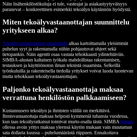
Näin lisähenkilöstökuluja ei tule, vasteajat ja asiakastyytyväisyys
paranevat – konkreettinen esimerkki tekoälyn käytännön hyödystä.
Miten tekoälyvastaanottajan suunnittelu
yritykseen alkaa?
Tekoälyvastaanottajan suunnittelu
alkaa kartoittamalla yleisimmät
puhelun syyt ja rakentamalla niihin pohjautuvat ohjeet sekä
tietopankin. Näin agentti osaa vastata tehokkaasti ydintehtäviin.
SIMBA-alustan kaltainen työkalu mahdollistaa rakentamisen,
testauksen ja käyttöönoton ilman teknistä osaamista. Selkeillä
työnkuluilla ja rakenteisella tiedolla yritykset voivat luoda luontevan
mutta tehokkaan tekoälyvastaanottajan.
Paljonko tekoälyvastaanottaja maksaa
verrattuna henkilöstön palkkaamiseen?
Kustannusero tekoälyn ja ihmisten välillä on merkittävä.
Ihmisvastaanottaja maksaa helposti kymmeniä tuhansia vuodessa,
kun taas tekoälyratkaisut toimivat murto-osalla tästä. SIMBA
hinnan
ollessa avoin yritys maksaa yleensä käytön mukaan vain muutaman
sata dollaria kuussa – puhelumäärästä riippuen. Ennakoitava