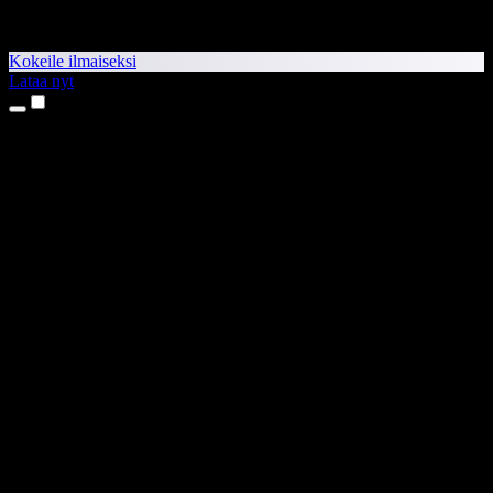
Kokeile ilmaiseksi
Lataa nyt
Tuotteet
Tekstistä puheeksi
iPhone- ja iPad-sovellukset
Android-sovellus
Chrome-laajennus
Edge-laajennus
Verkkosovellus
Mac-sovellus
Windows-sovellus