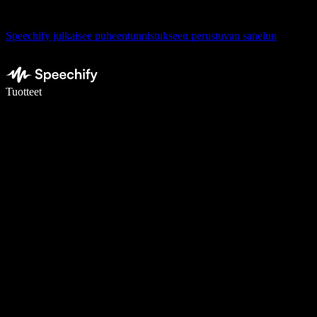
Speechify julkaisee puheentunnistukseen perustuvan sanelun
Kirjoita 5× nopeammin puheentunnistuksen avulla
Tuotteet
Lue lisää