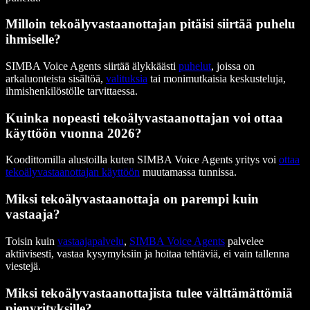
Milloin tekoälyvastaanottajan pitäisi siirtää puhelu
ihmiselle?
SIMBA Voice Agents siirtää älykkäästi
puhelut
, joissa on
arkaluonteista sisältöä,
valituksia
tai monimutkaisia keskusteluja,
ihmishenkilöstölle tarvittaessa.
Kuinka nopeasti tekoälyvastaanottajan voi ottaa
käyttöön vuonna 2026?
Koodittomilla alustoilla kuten SIMBA Voice Agents yritys voi
ottaa
tekoälyvastaanottajan käyttöön
muutamassa tunnissa.
Miksi tekoälyvastaanottaja on parempi kuin
vastaaja?
Toisin kuin
vastaajapalvelu
,
SIMBA Voice Agents
palvelee
aktiivisesti, vastaa kysymyksiin ja hoitaa tehtäviä, ei vain tallenna
viestejä.
Miksi tekoälyvastaanottajista tulee välttämättömiä
pienyrityksille?