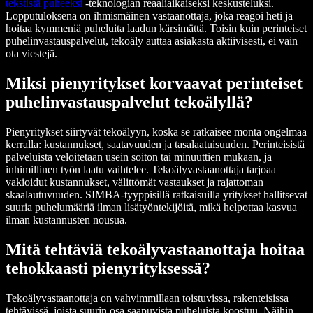
tekstistä puheeksi
-teknologian reaaliaikaiseksi keskusteluksi.
Lopputuloksena on ihmismäinen vastaanottaja, joka reagoi heti ja
hoitaa kymmeniä puheluita laadun kärsimättä. Toisin kuin perinteiset
puhelinvastauspalvelut, tekoäly auttaa asiakasta aktiivisesti, ei vain
ota viestejä.
Miksi pienyritykset korvaavat perinteiset
puhelinvastauspalvelut tekoälyllä?
Pienyritykset siirtyvät tekoälyyn, koska se ratkaisee monta ongelmaa
kerralla: kustannukset, saatavuuden ja tasalaatuisuuden. Perinteisistä
palveluista veloitetaan usein soiton tai minuuttien mukaan, ja
inhimillinen työn laatu vaihtelee. Tekoälyvastaanottaja tarjoaa
vakioidut kustannukset, välittömät vastaukset ja rajattoman
skaalautuvuuden. SIMBA-tyyppisillä ratkaisuilla yritykset hallitsevat
suuria puhelumääriä ilman lisätyöntekijöitä, mikä helpottaa kasvua
ilman kustannusten nousua.
Mitä tehtäviä tekoälyvastaanottaja hoitaa
tehokkaasti pienyrityksessä?
Tekoälyvastaanottaja on vahvimmillaan toistuvissa, rakenteisissa
tehtävissä, joista suurin osa saapuvista puheluista koostuu. Näihin