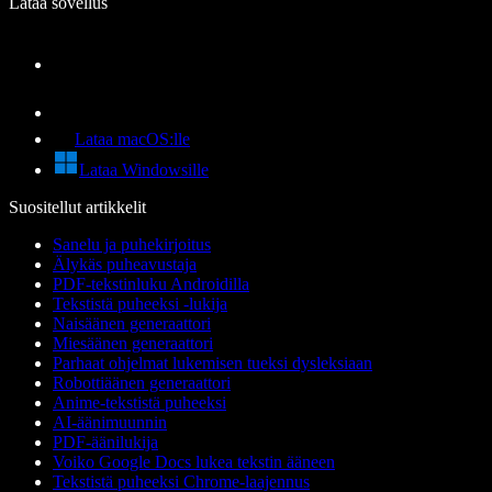
Lataa sovellus
Lataa macOS:lle
Lataa Windowsille
Suositellut artikkelit
Sanelu ja puhekirjoitus
Älykäs puheavustaja
PDF-tekstinluku Androidilla
Tekstistä puheeksi -lukija
Naisäänen generaattori
Miesäänen generaattori
Parhaat ohjelmat lukemisen tueksi dysleksiaan
Robottiäänen generaattori
Anime-tekstistä puheeksi
AI-äänimuunnin
PDF-äänilukija
Voiko Google Docs lukea tekstin ääneen
Tekstistä puheeksi Chrome-laajennus