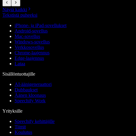
Näytä kaikki
Tekstistä puheeksi
iPhone- ja iPad-sovellukset
Android-sovellus
Mac-sovellus
Windows-sovellus
Verkkosovellus
Chrome-laajennus
Edge-laajennus
Lataa
Sisällöntuottajille
AI-äänigeneraattori
Dubbaukset
Äänen kloonaus
Speechify Work
Yrityksille
Speechify kehittäjille
Tiimit
Koulutus