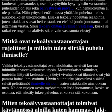
kuuluvat ajanvaraukset, usein kysyttyihin kysymyksiin vastaaminen,
puheluiden ohjaus sekä
päivystysajan palvelu
, kun henkilökuntaa ei
ole paikalla. Näin yritys ei enää missaa yhtäkään puhelua – edes
aukioloaikojen ulkopuolella. Lisäksi tekoäly nopeuttaa reagointia,
joten asiakkaat saavat heti vastauksen eivätkä joudu jonottamaan tai
jättämään viestiä. Siksi
tekoäly ohittaa tavallisen vastaajan
, koska se
ratkaisee ongelmia aktiivisesti, ei vain vastaanota viestejä.
Mitkä ovat tekoälyvastaanottajan
rajoitteet ja milloin tulee siirtää puhelu
ihmiselle?
Vaikka tekoälyvastaanottajat ovat tehokkaita, ne eivät korvaa
inhimillistä vuorovaikutusta täysin. Monimutkaiset valitukset,
tunteisiin liittyvät keskustelut ja tietyt vivahteikkaat tilanteet ovat yhä
parasta hoitaa ihmisvoimin. Hyvin suunniteltu järjestelmä sisältää
selvät pelisäännöt
ihmiselle siirtoon
, taaten asiakkaalle aina oikean
tuen. Näiden rajojen avoin myöntäminen lisää luottamusta, koska se
osoittaa, että tekoäly tukee palvelua, ei korvaa sitä kokonaan.
Miten tekoälyvastaanottajat toimivat
käytännössä aloilla kuten hammas-, laki-