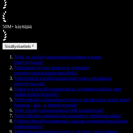
50M+ käyttäjää
Sisällysluettelo
Mikä on tekoälyvastaanottaja ja miten se toimii
pienyrityksissä?
Miksi pienyritykset korvaavat perinteiset
puhelinvastauspalvelut tekoälyllä?
Mitä tehtäviä tekoälyvastaanottaja hoitaa tehokkaasti
pienyrityksessä?
Mitkä ovat tekoälyvastaanottajan rajoitteet ja milloin tulee
siirtää puhelu ihmiselle?
Miten tekoälyvastaanottajat toimivat käytännössä aloilla kuten
hammas-, laki- ja kotipalveluissa?
Miltä tekoälyvastaanottaja näyttää käytännössä?
Miten tekoälyvastaanottajan suunnittelu yritykseen alkaa?
Paljonko tekoälyvastaanottaja maksaa verrattuna henkilöstön
palkkaamiseen?
Miksi tekoälyvastaanottajat ovat oleellisia pienyrityksen