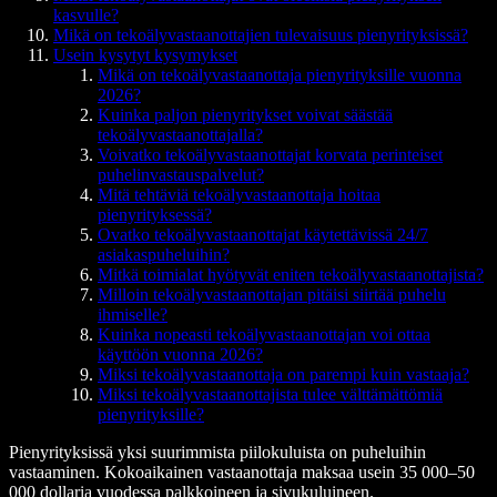
kasvulle?
Mikä on tekoälyvastaanottajien tulevaisuus pienyrityksissä?
Usein kysytyt kysymykset
Mikä on tekoälyvastaanottaja pienyrityksille vuonna
2026?
Kuinka paljon pienyritykset voivat säästää
tekoälyvastaanottajalla?
Voivatko tekoälyvastaanottajat korvata perinteiset
puhelinvastauspalvelut?
Mitä tehtäviä tekoälyvastaanottaja hoitaa
pienyrityksessä?
Ovatko tekoälyvastaanottajat käytettävissä 24/7
asiakaspuheluihin?
Mitkä toimialat hyötyvät eniten tekoälyvastaanottajista?
Milloin tekoälyvastaanottajan pitäisi siirtää puhelu
ihmiselle?
Kuinka nopeasti tekoälyvastaanottajan voi ottaa
käyttöön vuonna 2026?
Miksi tekoälyvastaanottaja on parempi kuin vastaaja?
Miksi tekoälyvastaanottajista tulee välttämättömiä
pienyrityksille?
Pienyrityksissä yksi suurimmista piilokuluista on puheluihin
vastaaminen. Kokoaikainen vastaanottaja maksaa usein 35 000–50
000 dollaria vuodessa palkkoineen ja sivukuluineen.