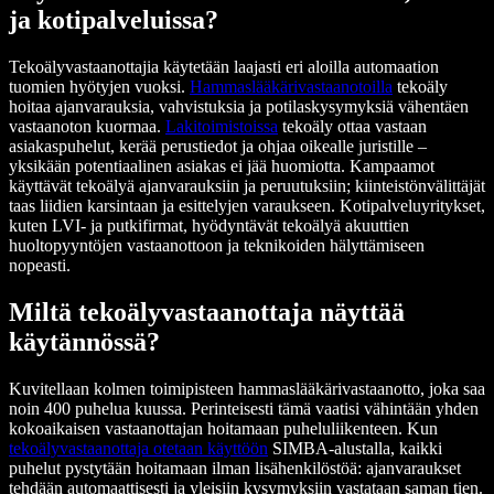
ja kotipalveluissa?
Tekoälyvastaanottajia käytetään laajasti eri aloilla automaation
tuomien hyötyjen vuoksi.
Hammaslääkärivastaanotoilla
tekoäly
hoitaa ajanvarauksia, vahvistuksia ja potilaskysymyksiä vähentäen
vastaanoton kuormaa.
Lakitoimistoissa
tekoäly ottaa vastaan
asiakaspuhelut, kerää perustiedot ja ohjaa oikealle juristille –
yksikään potentiaalinen asiakas ei jää huomiotta. Kampaamot
käyttävät tekoälyä ajanvarauksiin ja peruutuksiin; kiinteistönvälittäjät
taas liidien karsintaan ja esittelyjen varaukseen. Kotipalveluyritykset,
kuten LVI- ja putkifirmat, hyödyntävät tekoälyä akuuttien
huoltopyyntöjen vastaanottoon ja teknikoiden hälyttämiseen
nopeasti.
Miltä tekoälyvastaanottaja näyttää
käytännössä?
Kuvitellaan kolmen toimipisteen hammaslääkärivastaanotto, joka saa
noin 400 puhelua kuussa. Perinteisesti tämä vaatisi vähintään yhden
kokoaikaisen vastaanottajan hoitamaan puheluliikenteen. Kun
tekoälyvastaanottaja otetaan käyttöön
SIMBA-alustalla, kaikki
puhelut pystytään hoitamaan ilman lisähenkilöstöä: ajanvaraukset
tehdään automaattisesti ja yleisiin kysymyksiin vastataan saman tien.