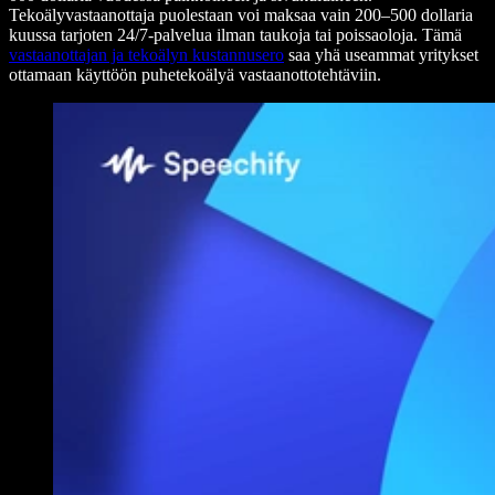
Tekoälyvastaanottaja puolestaan voi maksaa vain 200–500 dollaria
kuussa tarjoten 24/7-palvelua ilman taukoja tai poissaoloja. Tämä
vastaanottajan ja tekoälyn kustannusero
saa yhä useammat yritykset
ottamaan käyttöön puhetekoälyä vastaanottotehtäviin.