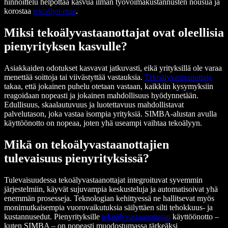
hinnoittelu helpottaa kasvua ilman työvoimakustannusten nousua ja
korostaa
tekoälyn etua
.
Miksi tekoälyvastaanottajat ovat oleellisia
pienyrityksen kasvulle?
Asiakkaiden odotukset kasvavat jatkuvasti, eikä yrityksillä ole varaa
menettää soittoja tai viivästyttää vastauksia.
Tekoälyvastaanottaja
takaa, että jokainen puhelu otetaan vastaan, kaikkiin kysymyksiin
reagoidaan nopeasti ja jokainen mahdollisuus hyödynnetään.
Edullisuus, skaalautuvuus ja luotettavuus mahdollistavat
palvelutason, joka vastaa isompia yrityksiä. SIMBA-alustan avulla
käyttöönotto on nopeaa, joten yhä useampi vaihtaa tekoälyyn.
Mikä on tekoälyvastaanottajien
tulevaisuus pienyrityksissä?
Tulevaisuudessa tekoälyvastaanottajat integroituvat syvemmin
järjestelmiin, käyvät sujuvampia keskusteluja ja automatisoivat yhä
enemmän prosesseja. Teknologian kehittyessä ne hallitsevat myös
monimutkaisempia vuorovaikutuksia säilyttäen silti tehokkuus- ja
kustannusedut. Pienyrityksille
tekoälyvastaanottajan
käyttöönotto –
kuten SIMBA – on nopeasti muodostumassa tärkeäksi