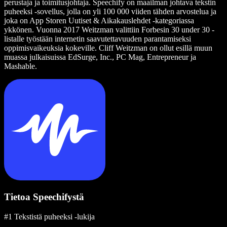
perustaja ja toimitusjohtaja. Speechify on maailman johtava tekstin
puheeksi -sovellus, jolla on yli 100 000 viiden tähden arvostelua ja
joka on App Storen Uutiset & Aikakauslehdet -kategoriassa
ykkönen. Vuonna 2017 Weitzman valittiin Forbesin 30 under 30 -
listalle työstään internetin saavutettavuuden parantamiseksi
oppimisvaikeuksia kokeville. Cliff Weitzman on ollut esillä muun
muassa julkaisuissa EdSurge, Inc., PC Mag, Entrepreneur ja
Mashable.
Tietoa Speechifystä
#1 Tekstistä puheeksi -lukija