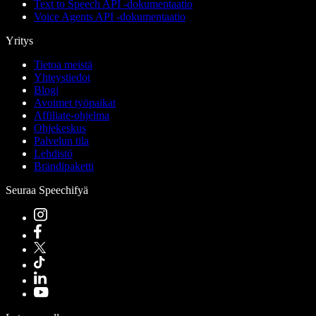
Text to Speech API -dokumentaatio
Voice Agents API -dokumentaatio
Yritys
Tietoa meistä
Yhteystiedot
Blogi
Avoimet työpaikat
Affiliate-ohjelma
Ohjekeskus
Palvelun tila
Lehdistö
Brändipaketti
Seuraa Speechifyä