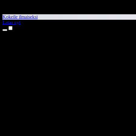
Kokeile ilmaiseksi
Lataa nyt
Tuotteet
Tekstistä puheeksi
iPhone- ja iPad-sovellukset
Android-sovellus
Chrome-laajennus
Edge-laajennus
Verkkosovellus
Mac-sovellus
Windows-sovellus