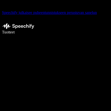
Speechify julkaisee puheentunnistukseen perustuvan sanelun
Kirjoita 5× nopeammin puheentunnistuksen avulla
Tuotteet
Lue lisää