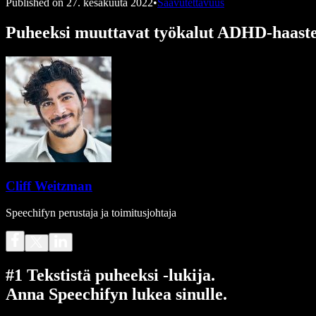
Published on
27. kesäkuuta 2022
•
Saavutettavuus
Puheeksi muuttavat työkalut ADHD-haaste
Cliff Weitzman
Speechifyn perustaja ja toimitusjohtaja
#1 Tekstistä puheeksi -lukija.
Anna Speechifyn lukea sinulle.