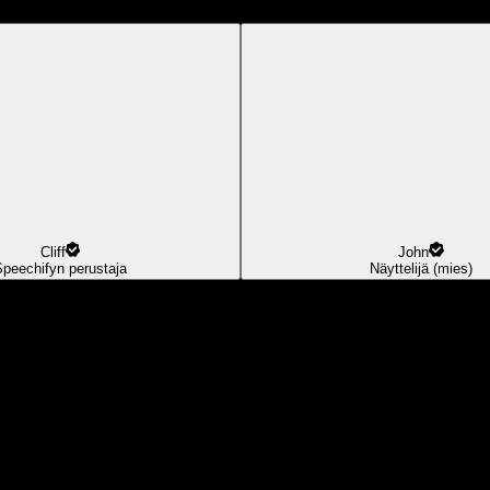
Cliff
John
Speechifyn perustaja
Näyttelijä (mies)