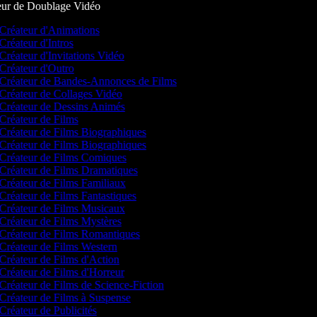
ur de Doublage Vidéo
Créateur d'Animations
Créateur d'Intros
Créateur d'Invitations Vidéo
Créateur d'Outro
Créateur de Bandes-Annonces de Films
Créateur de Collages Vidéo
Créateur de Dessins Animés
Créateur de Films
Créateur de Films Biographiques
Créateur de Films Biographiques
Créateur de Films Comiques
Créateur de Films Dramatiques
Créateur de Films Familiaux
Créateur de Films Fantastiques
Créateur de Films Musicaux
Créateur de Films Mystères
Créateur de Films Romantiques
Créateur de Films Western
Créateur de Films d'Action
Créateur de Films d'Horreur
Créateur de Films de Science-Fiction
Créateur de Films à Suspense
Créateur de Publicités