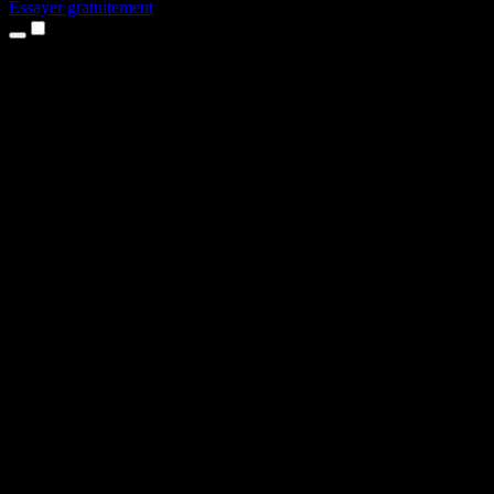
Essayer gratuitement
Produits
Synthèse vocale
Apps iPhone et iPad
App Android
Extension Chrome
Extension Edge
Application web
App Mac
App Windows
Générateur de voix IA
Voix off
Doublage
Clonage vocal