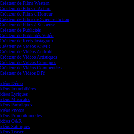
Créateur de Films Western
Créateur de Films d'Action
Créateur de Films d'Horreur
Créateur de Films de Science-Fiction
Créateur de Films à Suspense
Créateur de Publicités
Créateur de Publicités Vidéo
Créateur de Reels Instagram
Créateur de Vidéos ASMR
Créateur de Vidéos Android
Créateur de Vidéos Artistiques
Créateur de Vidéos Comiques
Créateur de Vidéos Commentées
Créateur de Vidéos DIY
 Vidéos Démo
Vidéos Immobilières
Vidéos Lyriques
Vidéos Musicales
Vidéos Parodiques
Vidéos Photos
Vidéos Promotionnelles
 Vidéos Q&R
Vidéos Satiriques
Vidéos Teaser