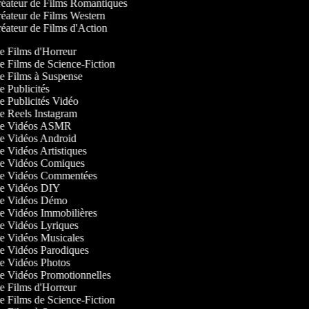
éateur de Films Romantiques
éateur de Films Western
éateur de Films d'Action
de Films d'Horreur
de Films de Science-Fiction
 de Films à Suspense
de Publicités
de Publicités Vidéo
 de Reels Instagram
r de Vidéos ASMR
 de Vidéos Android
de Vidéos Artistiques
 de Vidéos Comiques
 de Vidéos Commentées
 de Vidéos DIY
 de Vidéos Démo
 de Vidéos Immobilières
 de Vidéos Lyriques
 de Vidéos Musicales
 de Vidéos Parodiques
 de Vidéos Photos
 de Vidéos Promotionnelles
de Films d'Horreur
de Films de Science-Fiction