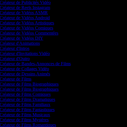
Créateur de Publicités Vidéo
Créateur de Reels Instagram
Créateur de Vidéos ASMR
Créateur de Vidéos Android
Créateur de Vidéos Artistiques
Créateur de Vidéos Comiques
Créateur de Vidéos Commentées
Créateur de Vidéos DIY
Créateur d'Animations
Créateur d'Intros
Créateur d'Invitations Vidéo
Créateur d'Outro
Créateur de Bandes-Annonces de Films
Créateur de Collages Vidéo
Créateur de Dessins Animés
Créateur de Films
Créateur de Films Biographiques
Créateur de Films Biographiques
Créateur de Films Comiques
Créateur de Films Dramatiques
Créateur de Films Familiaux
Créateur de Films Fantastiques
Créateur de Films Musicaux
Créateur de Films Mystères
Créateur de Films Romantiques