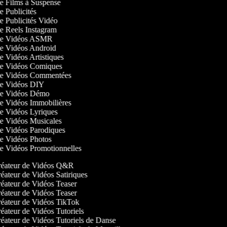
 de Films à Suspense
de Publicités
de Publicités Vidéo
 de Reels Instagram
r de Vidéos ASMR
 de Vidéos Android
de Vidéos Artistiques
 de Vidéos Comiques
 de Vidéos Commentées
 de Vidéos DIY
 de Vidéos Démo
 de Vidéos Immobilières
 de Vidéos Lyriques
 de Vidéos Musicales
 de Vidéos Parodiques
 de Vidéos Photos
 de Vidéos Promotionnelles
éateur de Vidéos Q&R
éateur de Vidéos Satiriques
éateur de Vidéos Teaser
éateur de Vidéos Teaser
éateur de Vidéos TikTok
éateur de Vidéos Tutoriels
éateur de Vidéos Tutoriels de Danse