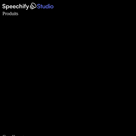
Écrivez 5× plus vite grâce à la dictée vocale
Produits
En savoir plus