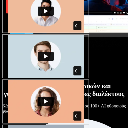
Τεράστια συλλογή ανδρικών και
γυναικείων φωνών με άπειρες διαλέκτους
Κάθε έργο είναι μοναδικό. Διάλεξε ανάμεσα σε 100+ AI ηθοποιούς
φωνής & διαλέκτους και κάν’ τους όπως θες.