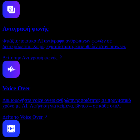
Αντιγραφή φωνής
Φτιάξτε ποιοτικά AI αντίγραφα ανθρώπινων φωνών σε
δευτερόλεπτα. Χωρίς εγκατάσταση, κατευθείαν στον browser.
Δείτε την Αντιγραφή φωνής
Voice Over
Δημιουργήστε voice overs ανθρώπινης ποιότητας σε πραγματικό
χρόνο με AI. Αφήγηση για κείμενα, βίντεο – σε κάθε στυλ.
Δείτε το Voice Over