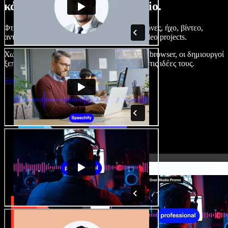
κάνετε με το Speechify Studio.
Φτιάξτε voice overs, προσθέστε δωρεάν εικόνες, ήχο, βίντεο,
αντιγραφή φωνής – ολοκληρωμένα audio/video projects.
Χωρίς καμπύλη εκμάθησης και με όλα στον browser, οι δημιουργοί
ξεπερνούν τα κλασικά όρια και δίνουν ζωή στις ιδέες τους.
Ξεκινήστε με το Studio