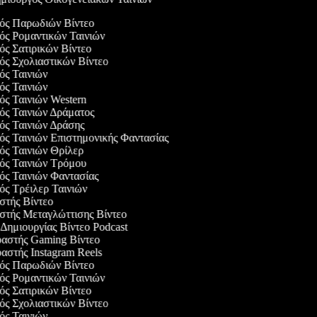
γός Παρωδιών Βίντεο
γός Ρομαντικών Ταινιών
γός Σατιρικών Βίντεο
γός Σχολιαστικών Βίντεο
γός Ταινιών
γός Ταινιών
γός Ταινιών Western
γός Ταινιών Δράματος
γός Ταινιών Δράσης
γός Ταινιών Επιστημονικής Φαντασίας
γός Ταινιών Θρίλερ
γός Ταινιών Τρόμου
γός Ταινιών Φαντασίας
γός Τρέιλερ Ταινιών
αστής Βίντεο
αστής Μεταγλώττισης Βίντεο
ο Δημιουργίας Βίντεο Podcast
υαστής Gaming Βίντεο
υαστής Instagram Reels
γός Παρωδιών Βίντεο
γός Ρομαντικών Ταινιών
γός Σατιρικών Βίντεο
γός Σχολιαστικών Βίντεο
γός Ταινιών