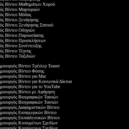
γός Βίντεο Μαθημάτων Χορού
γός Βίντεο Μαρτυριών
γός Βίντεο Μόδας
γός Βίντεο Ξενάγησης
γός Βίντεο Ξενάγησης Σπιτιού
γός Βίντεο Οδηγιών
γός Βίντεο Παρουσίασης
γός Βίντεο Προσκλήσεων
γός Βίντεο Συνέντευξης
γός Βίντεο Τέχνης
γός Βίντεο Ταξιδιών
ιουργός Βίντεο Τρέιλερ Teaser
μιουργός Βίντεο Φύσης
μιουργός Βίντεο για Mac
ιουργός Βίντεο για Κοινωνικά Δίκτυα
ιουργός Βίντεο για το YouTube
μιουργός Βίντεο με Αφήγηση
μιουργός Βιογραφικών Ταινιών
μιουργός Βιογραφικών Ταινιών
μιουργός Διαφημιστικών Βίντεο
μιουργός Εισαγωγικών Βίντεο
μιουργός Εκπαιδευτικών Βίντεο
μιουργός Κινουμένων Σχεδίων
μιουργός Κινούμενων Σχεδίων