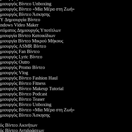
μιουργός Βίντεο Unboxing
μιουργός Βίντεο «Μία Μέρα στη Ζωή»
μιουργός Βίντεο Άσκησης
Y Δημιουργία Βίντεο
ndows Video Maker
τόματος Δημιουργός Υποτίτλων
ιουργία Βίντεο Κατοικίδιων
μιουργία Βίντεο Μικρού Μήκους
μιουργός ASMR Βίντεο
μιουργός Fan Βίντεο
ιουργός Lyric Βίντεο
μιουργός Outro
μιουργός Promo Βίντεο
μιουργός Vlog
μιουργός Βίντεο Fashion Haul
ιουργός Βίντεο Fitness
ιουργός Βίντεο Makeup Tutorial
ιουργός Βίντεο Podcast
ιουργός Βίντεο Teaser
μιουργός Βίντεο Unboxing
μιουργός Βίντεο «Μία Μέρα στη Ζωή»
μιουργός Βίντεο Άσκησης
γός Βίντεο Ακινήτων
γός Βίντεο Αντιδράσεων