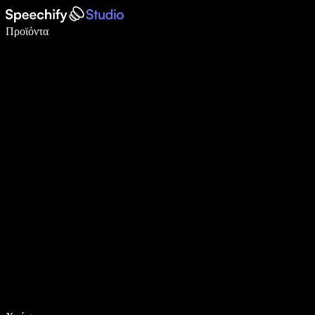
Γράψτε 5× πιο γρήγορα με φωνητική πληκτρολόγηση
Προϊόντα
Μάθετε περισσότερα