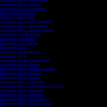
Δημιουργός Βίντεο Μαρτυριών
Δημιουργός Βίντεο Μόδας
Δημιουργός Βίντεο Ξενάγησης
DIY Δημιουργία Βίντεο
Windows Video Maker
Αυτόματος Δημιουργός Υποτίτλων
Δημιουργία Βίντεο Κατοικίδιων
Δημιουργία Βίντεο Μικρού Μήκους
Δημιουργός ASMR Βίντεο
Δημιουργός Fan Βίντεο
Δημιουργός Lyric Βίντεο
Δημιουργός Outro
Δημιουργός Promo Βίντεο
Δημιουργός Vlog
Δημιουργός Βίντεο Fashion Haul
Δημιουργός Βίντεο Fitness
Δημιουργός Βίντεο Makeup Tutorial
Δημιουργός Βίντεο Podcast
Δημιουργός Βίντεο Teaser
Δημιουργός Βίντεο Unboxing
Δημιουργός Βίντεο «Μία Μέρα στη Ζωή»
Δημιουργός Βίντεο Άσκησης
Δημιουργός Βίντεο Ακινήτων
Δημιουργός Βίντεο Αντιδράσεων
Δημιουργός Βίντεο Αξιολογήσεων