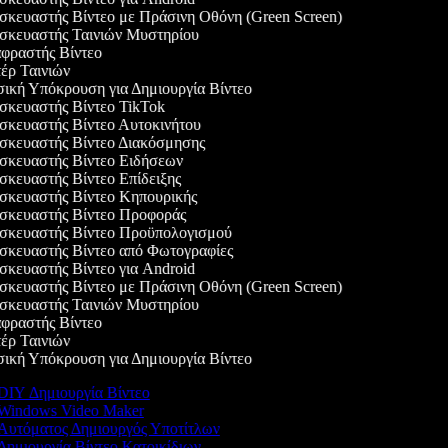
κευαστής Βίντεο με Πράσινη Οθόνη (Green Screen)
κευαστής Ταινιών Μυστηρίου
ραστής Βίντεο
ρ Ταινιών
κή Υπόκρουση για Δημιουργία Βίντεο
κευαστής Βίντεο TikTok
κευαστής Βίντεο Αυτοκινήτου
κευαστής Βίντεο Διακόσμησης
κευαστής Βίντεο Ειδήσεων
κευαστής Βίντεο Επίδειξης
κευαστής Βίντεο Κηπουρικής
κευαστής Βίντεο Προφοράς
κευαστής Βίντεο Προϋπολογισμού
κευαστής Βίντεο από Φωτογραφίες
κευαστής Βίντεο για Android
κευαστής Βίντεο με Πράσινη Οθόνη (Green Screen)
κευαστής Ταινιών Μυστηρίου
ραστής Βίντεο
ρ Ταινιών
κή Υπόκρουση για Δημιουργία Βίντεο
DIY Δημιουργία Βίντεο
Windows Video Maker
Αυτόματος Δημιουργός Υποτίτλων
Δημιουργία Βίντεο Κατοικίδιων