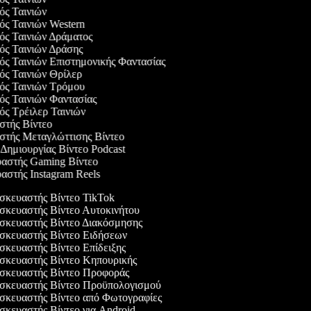
γός Ταινιών
γός Ταινιών Western
γός Ταινιών Δράματος
γός Ταινιών Δράσης
γός Ταινιών Επιστημονικής Φαντασίας
γός Ταινιών Θρίλερ
γός Ταινιών Τρόμου
γός Ταινιών Φαντασίας
γός Τρέιλερ Ταινιών
αστής Βίντεο
αστής Μεταγλώττισης Βίντεο
ο Δημιουργίας Βίντεο Podcast
υαστής Gaming Βίντεο
υαστής Instagram Reels
κευαστής Βίντεο TikTok
κευαστής Βίντεο Αυτοκινήτου
κευαστής Βίντεο Διακόσμησης
κευαστής Βίντεο Ειδήσεων
κευαστής Βίντεο Επίδειξης
κευαστής Βίντεο Κηπουρικής
κευαστής Βίντεο Προφοράς
κευαστής Βίντεο Προϋπολογισμού
κευαστής Βίντεο από Φωτογραφίες
κευαστής Βίντεο για Android