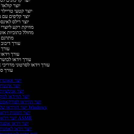
יוצר קדימונים ל
יוצר קולאז'
יוצר קטעי טריילר 
יוצר קליפים עם 
יוצר רילס לאינ
מוזיקת רקע ליוצרי 
מחולל כתוביות או
מתרגם 
עורך דיבוב 
עורך 
עורך וידאו 
עורך וידאו לכושר 
עורך וידאו לסרטוני מדריכי 
עורך ס
יוצר אאוטרו
יוצר אינטרו
יוצר אנימציות
יוצר הווידאו למק
יוצר הווידאו לפודקאסט
יוצר הווידאו של Windows
יוצר הזמנות וידאו
יוצר וידאו ASMR
יוצר וידאו אופנה
יוצר וידאו לאמנות