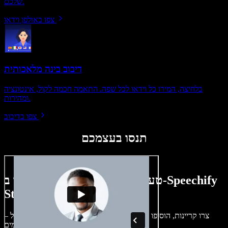
שלכם.
צפו באולפן וידאו
דיבוב בינה מלאכותית
בלחיצה, המירו כל וידאו לכל שפה. התאמה חכמה לקול, אינטונציה
ומהירות.
צפו בדיבוב
תנסו בעצמכם
טעימה קטנה ממה שתוכלו ליצור ב-Speechify
Studio.
צרו קריינות, הוסיפו תמונות ללא זכויות, אודיו, סרטונים ושיבוט קול –
לפרויקטים קוליים־חזותיים מושלמים.