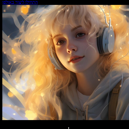
התחילו ליצור באולפן