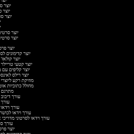
יוצר 
יוצר סר
יוצר סר
יוצר סרט
יו
יו
יוצר סרטים 
יוצר סרטים 
יוצר פר
יוצר קדימונים ל
יוצר קולאז'
יוצר קטעי טריילר 
יוצר קליפים עם 
יוצר רילס לאינ
מוזיקת רקע ליוצרי 
מחולל כתוביות או
מתרגם 
עורך דיבוב 
עורך 
עורך וידאו 
עורך וידאו לכושר 
עורך וידאו לסרטוני מדריכי 
עורך ס
יוצר פר