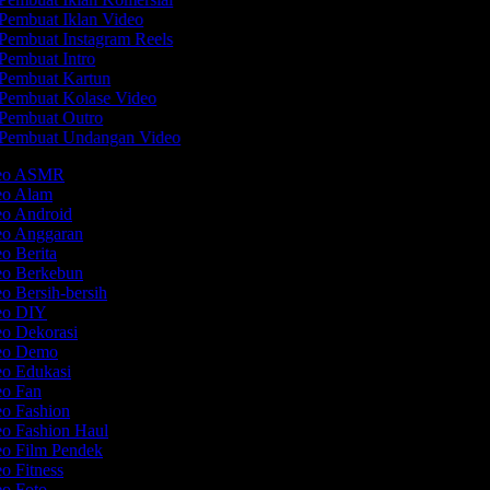
Pembuat Iklan Video
Pembuat Instagram Reels
Pembuat Intro
Pembuat Kartun
Pembuat Kolase Video
Pembuat Outro
Pembuat Undangan Video
deo ASMR
deo Alam
eo Android
deo Anggaran
eo Berita
deo Berkebun
eo Bersih-bersih
deo DIY
eo Dekorasi
deo Demo
eo Edukasi
eo Fan
eo Fashion
eo Fashion Haul
eo Film Pendek
eo Fitness
eo Foto