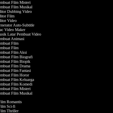
mbuat Film Misteri
mbuat Film Musikal
itor Dubbing Video
itor Film
itor Video
nerator Auto-Subtitle
c Video Maker
sik Latar Pembuat Video
mbuat Animasi
mbuat Film
mbuat Film
mbuat Film Aksi
mbuat Film Biografi
mbuat Film Biopik
mbuat Film Drama
mbuat Film Fantasi
mbuat Film Horor
mbuat Film Keluarga
mbuat Film Komedi
mbuat Film Misteri
mbuat Film Musikal
Film Romantis
Film Sci-fi
Film Thriller