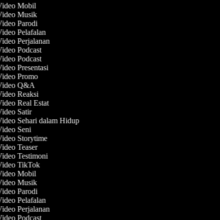
 Video Mobil
 Video Musik
Video Parodi
Video Pelafalan
Video Perjalanan
Video Podcast
Video Podcast
Video Presentasi
 Video Promo
 Video Q&A
Video Reaksi
Video Real Estat
Video Satir
Video Sehari dalam Hidup
Video Seni
Video Storytime
Video Teaser
Video Testimoni
 Video TikTok
 Video Mobil
 Video Musik
Video Parodi
Video Pelafalan
Video Perjalanan
Video Podcast