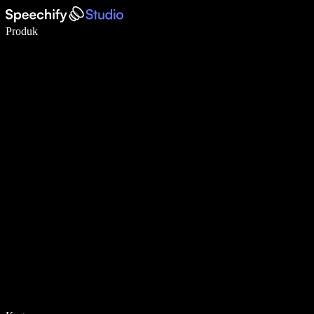
Menulis 5× lebih cepat dengan dikte suara
Produk
Pelajari lebih lanjut