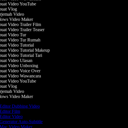
uat Video YouTube
uat Vlog
jemah Video
ows Video Maker
at Video Trailer Film
at Video Trailer Teaser
at Video Tur
uat Video Tur Rumah
at Video Tutorial
at Video Tutorial Makeup
at Video Tutorial Tari
at Video Ulasan
uat Video Unboxing
at Video Voice Over
uat Video Wawancara
uat Video YouTube
uat Vlog
jemah Video
ows Video Maker
Editor Dubbing Video
Editor Film
Editor Video
Generator Auto-Subtitle
Mac Video Maker