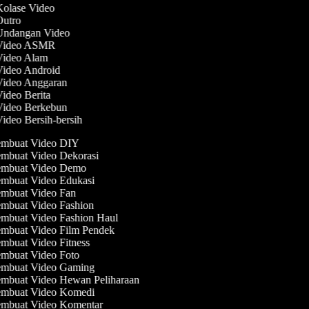
Kolase Video
 Outro
 Undangan Video
 Video ASMR
 Video Alam
Video Android
 Video Anggaran
Video Berita
 Video Berkebun
Video Bersih-bersih
mbuat Video DIY
mbuat Video Dekorasi
mbuat Video Demo
mbuat Video Edukasi
mbuat Video Fan
mbuat Video Fashion
mbuat Video Fashion Haul
mbuat Video Film Pendek
mbuat Video Fitness
mbuat Video Foto
mbuat Video Gaming
mbuat Video Hewan Peliharaan
mbuat Video Komedi
mbuat Video Komentar