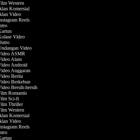
Film Western
Iklan Komersial
Iklan Video
Instagram Reels
Intro
 Kartun
Kolase Video
 Outro
 Undangan Video
 Video ASMR
 Video Alam
Video Android
 Video Anggaran
Video Berita
 Video Berkebun
Video Bersih-bersih
Film Romantis
Film Sci-fi
Film Thriller
Film Western
Iklan Komersial
Iklan Video
Instagram Reels
Intro
 Kartun