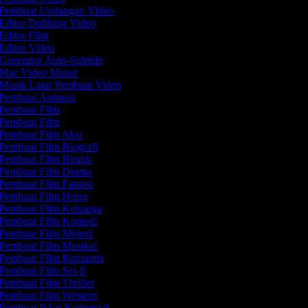
Pembuat Undangan Video
Editor Dubbing Video
Editor Film
Editor Video
Generator Auto-Subtitle
Mac Video Maker
Musik Latar Pembuat Video
Pembuat Animasi
Pembuat Film
Pembuat Film
Pembuat Film Aksi
Pembuat Film Biografi
Pembuat Film Biopik
Pembuat Film Drama
Pembuat Film Fantasi
Pembuat Film Horor
Pembuat Film Keluarga
Pembuat Film Komedi
Pembuat Film Misteri
Pembuat Film Musikal
Pembuat Film Romantis
Pembuat Film Sci-fi
Pembuat Film Thriller
Pembuat Film Western
Pembuat Iklan Komersial