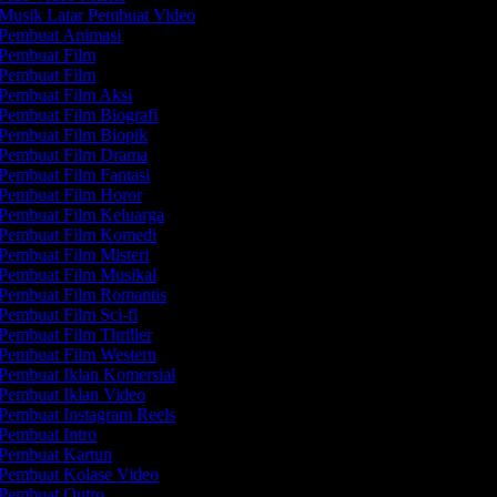
Musik Latar Pembuat Video
Pembuat Animasi
Pembuat Film
Pembuat Film
Pembuat Film Aksi
Pembuat Film Biografi
Pembuat Film Biopik
Pembuat Film Drama
Pembuat Film Fantasi
Pembuat Film Horor
Pembuat Film Keluarga
Pembuat Film Komedi
Pembuat Film Misteri
Pembuat Film Musikal
Pembuat Film Romantis
Pembuat Film Sci-fi
Pembuat Film Thriller
Pembuat Film Western
Pembuat Iklan Komersial
Pembuat Iklan Video
Pembuat Instagram Reels
Pembuat Intro
Pembuat Kartun
Pembuat Kolase Video
Pembuat Outro