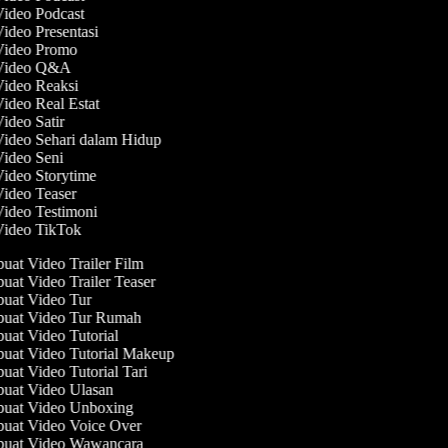
Video Podcast
Video Presentasi
 Video Promo
 Video Q&A
Video Reaksi
Video Real Estat
Video Satir
Video Sehari dalam Hidup
Video Seni
Video Storytime
Video Teaser
Video Testimoni
 Video TikTok
at Video Trailer Film
at Video Trailer Teaser
at Video Tur
uat Video Tur Rumah
at Video Tutorial
at Video Tutorial Makeup
at Video Tutorial Tari
at Video Ulasan
uat Video Unboxing
at Video Voice Over
uat Video Wawancara