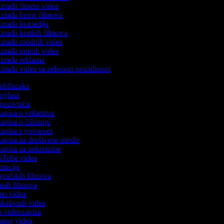
zrada fitness videa
zrada horor filmova
zrada komedija
zrada kratkih filmova
zrada modnih videa
zrada putnih videa
zrada reklama
zrada videa sa zelenom pozadinom
o obilazaka
o oglasa
o pozivnica
zapisa o vrtlarstvu
zapisa o čišćenju
ozapisa s govorom
ozapisa za društvene mreže
ozapisa za nekretnine
ouTube videa
nimacija
ografskih filmova
tanih filmova
emo videa
dukativnih videa
to videozapisa
aming videa