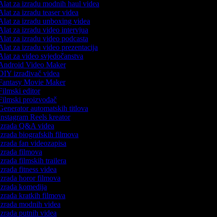
lat za izradu modnih haul videa
lat za izradu teaser videa
lat za izradu unboxing videa
lat za izradu video intervjua
lat za izradu video podcasta
lat za izradu video prezentacija
lat za video svjedočanstva
ndroid Video Maker
IY izrađivač videa
antasy Movie Maker
ilmski editor
ilmski proizvođač
enerator automatskih titlova
nstagram Reels kreator
zrada Q&A videa
zrada biografskih filmova
zrada fan videozapisa
zrada filmova
zrada filmskih trailera
zrada fitness videa
zrada horor filmova
zrada komedija
zrada kratkih filmova
zrada modnih videa
zrada putnih videa