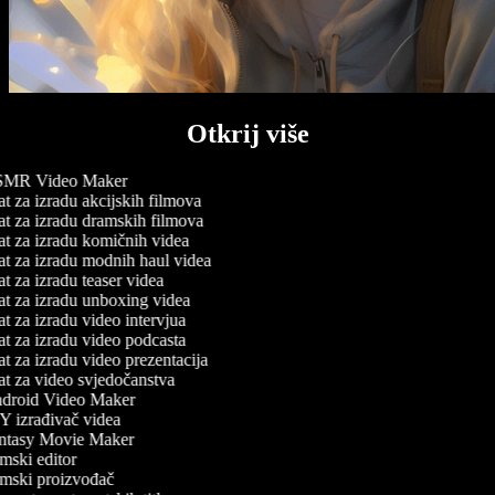
Otkrij više
MR Video Maker
t za izradu akcijskih filmova
t za izradu dramskih filmova
t za izradu komičnih videa
t za izradu modnih haul videa
t za izradu teaser videa
t za izradu unboxing videa
t za izradu video intervjua
t za izradu video podcasta
t za izradu video prezentacija
t za video svjedočanstva
roid Video Maker
 izrađivač videa
tasy Movie Maker
mski editor
mski proizvođač