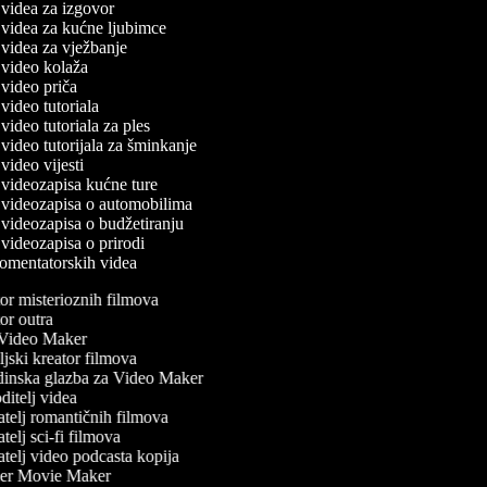
č videa za izgovor
č videa za kućne ljubimce
č videa za vježbanje
č video kolaža
č video priča
č video tutoriala
č video tutoriala za ples
č video tutorijala za šminkanje
č video vijesti
č videozapisa kućne ture
ač videozapisa o automobilima
č videozapisa o budžetiranju
č videozapisa o prirodi
 komentatorskih videa
r misterioznih filmova
r outra
ideo Maker
jski kreator filmova
inska glazba za Video Maker
itelj videa
telj romantičnih filmova
elj sci-fi filmova
telj video podcasta kopija
er Movie Maker