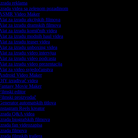
zrada reklama
zrada videa sa zelenom pozadinom
ASMR Video Maker
lat za izradu akcijskih filmova
lat za izradu dramskih filmova
lat za izradu komičnih videa
lat za izradu modnih haul videa
lat za izradu teaser videa
lat za izradu unboxing videa
lat za izradu video intervjua
lat za izradu video podcasta
lat za izradu video prezentacija
lat za video svjedočanstva
ndroid Video Maker
IY izrađivač videa
antasy Movie Maker
ilmski editor
ilmski proizvođač
enerator automatskih titlova
nstagram Reels kreator
zrada Q&A videa
zrada biografskih filmova
zrada fan videozapisa
zrada filmova
zrada filmskih trailera