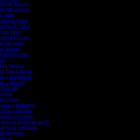
lazbenih filmova
lazbenih spotova
ric videa
rodijskih videa
romotivnih videa
action videa
cenzijskih videa
tiričnih videa
ser trailera
mjetničkih videa
voda
stern filmova
dea 'Dan u životu'
dea o dekoriranju
idea o kuhanju
o obilazaka
o oglasa
o pozivnica
zapisa o vrtlarstvu
zapisa o čišćenju
ozapisa s govorom
ozapisa za društvene mreže
ozapisa za nekretnine
ouTube videa
nimacija