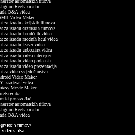
erator automatskih titlova
tagram Reels kreator
ada Q&A videa
MR Video Maker
t za izradu akcijskih filmova
t za izradu dramskih filmova
t za izradu komičnih videa
t za izradu modnih haul videa
t za izradu teaser videa
t za izradu unboxing videa
t za izradu video intervjua
t za izradu video podcasta
t za izradu video prezentacija
t za video svjedočanstva
roid Video Maker
 izrađivač videa
tasy Movie Maker
mski editor
mski proizvođač
erator automatskih titlova
tagram Reels kreator
ada Q&A videa
iografskih filmova
an videozapisa