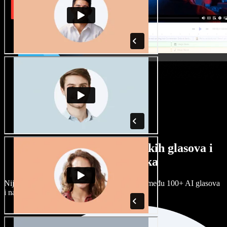
Veliki izbor muških i ženskih glasova i
raznih naglasaka
Nijedan projekt ne mora zvučati isto. Birajte među 100+ AI glasova
i naglasaka i prilagodite ih sebi.