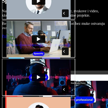
Speechify Studiju.
Napravite voice overe, dodajte besplatne slike, zvukove i video,
klonirajte svoj glas i složite sjajne audio-vizualne projekte.
Bez učenja i sve dostupno u pregledniku, autori bez muke ostvaruju
svaku kreativnu ideju.
Pokreni Studio