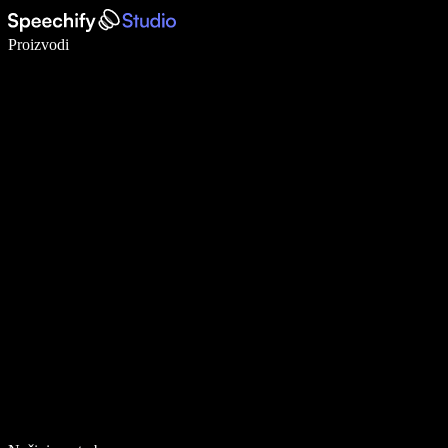
Pišite 5× brže uz glasovno diktiranje
Proizvodi
Saznajte više