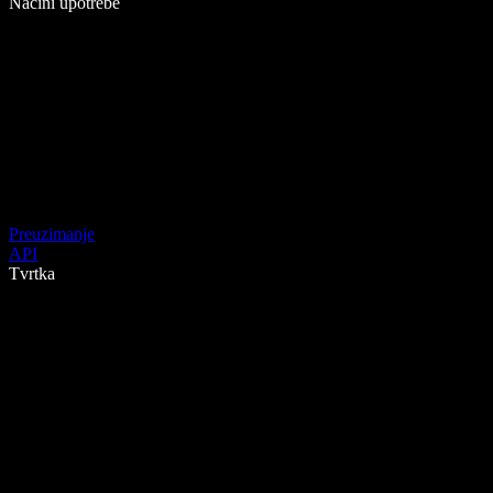
Načini upotrebe
Preuzimanje
API
Tvrtka