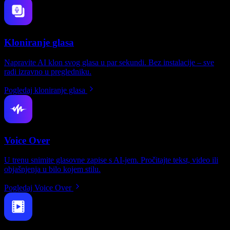
Kloniranje glasa
Napravite AI klon svog glasa u par sekundi. Bez instalacije – sve
radi izravno u pregledniku.
Pogledaj kloniranje glasa
Voice Over
U trenu snimite glasovne zapise s AI-jem. Pročitajte tekst, video ili
objašnjenja u bilo kojem stilu.
Pogledaj Voice Over