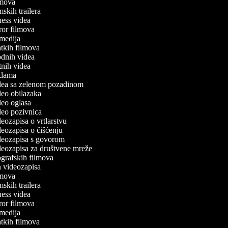
ilmova
ilmskih trailera
itness videa
oror filmova
komedija
ratkih filmova
modnih videa
utnih videa
reklama
videa sa zelenom pozadinom
ideo obilazaka
ideo oglasa
ideo pozivnica
ideozapisa o vrtlarstvu
ideozapisa o čišćenju
videozapisa s govorom
ideozapisa za društvene mreže
iografskih filmova
an videozapisa
ilmova
ilmskih trailera
itness videa
oror filmova
komedija
ratkih filmova