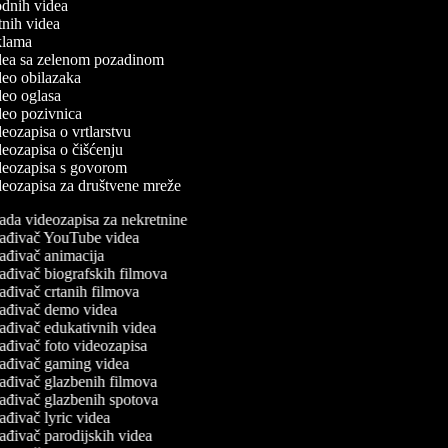
modnih videa
utnih videa
reklama
videa sa zelenom pozadinom
ideo obilazaka
ideo oglasa
ideo pozivnica
ideozapisa o vrtlarstvu
ideozapisa o čišćenju
videozapisa s govorom
ideozapisa za društvene mreže
ada videozapisa za nekretnine
ađivač YouTube videa
ađivač animacija
ađivač biografskih filmova
ađivač crtanih filmova
ađivač demo videa
ađivač edukativnih videa
ađivač foto videozapisa
ađivač gaming videa
ađivač glazbenih filmova
ađivač glazbenih spotova
ađivač lyric videa
ađivač parodijskih videa