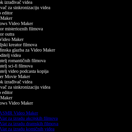
 izrađivač videa
ač za sinkronizaciju videa
editor
Maker
ws Video Maker
r misterioznih filmova
r outra
ideo Maker
jski kreator filmova
inska glazba za Video Maker
itelj videa
telj romantičnih filmova
elj sci-fi filmova
telj video podcasta kopija
er Movie Maker
 izrađivač videa
ač za sinkronizaciju videa
editor
Maker
ws Video Maker
ASMR Video Maker
lat za izradu akcijskih filmova
lat za izradu dramskih filmova
lat za izradu komičnih videa