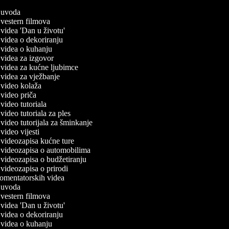
ač uvoda
č vestern filmova
č videa 'Dan u životu'
č videa o dekoriranju
č videa o kuhanju
č videa za izgovor
č videa za kućne ljubimce
č videa za vježbanje
č video kolaža
č video priča
č video tutoriala
č video tutoriala za ples
č video tutorijala za šminkanje
č video vijesti
č videozapisa kućne ture
ač videozapisa o automobilima
č videozapisa o budžetiranju
č videozapisa o prirodi
 komentatorskih videa
ač uvoda
č vestern filmova
č videa 'Dan u životu'
č videa o dekoriranju
č videa o kuhanju