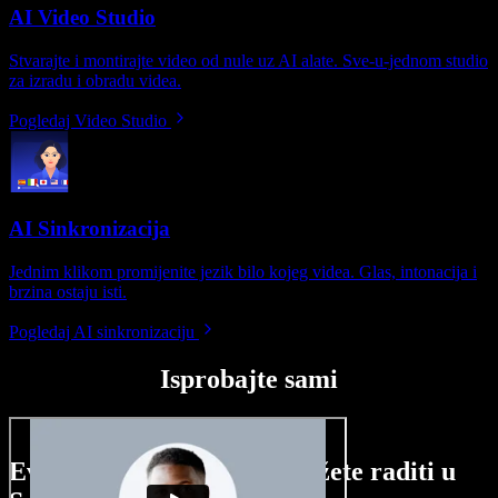
AI Video Studio
Stvarajte i montirajte video od nule uz AI alate. Sve-u-jednom studio
za izradu i obradu videa.
Pogledaj Video Studio
AI Sinkronizacija
Jednim klikom promijenite jezik bilo kojeg videa. Glas, intonacija i
brzina ostaju isti.
Pogledaj AI sinkronizaciju
Isprobajte sami
Evo malog pregleda što možete raditi u