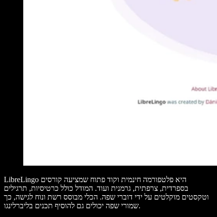
LibreLingo היא פלטפורמה חינמית וקוד פתוח שמציעה קורסים
בספרדית, צרפתית, גרמנית ועוד. המודל כולל כרטיסיות, תרגילים
וטקסטים מוקלטים על ידי דוברי שפה. הכלי מבוסס רשת ונוח לגישה, כך
שמורי שפה יכולים גם להוסיף תכנים בליברלינגו.