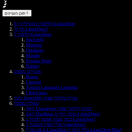
תוכן העניינים
6 החלופות המובילות ל-LingoDeer
מה זה LingoDeer?
חלופות ל-LingoDeer
Speechify
Memrise
Duolingo
Mondly
Rosetta Stone
Babbel
אזכורים נוספים
Busuu
Lingvist
Toucan Language Learning
LibreLingo
כיצד Speechify עוזרת בלימוד שפות
שאלות נפוצות
האם LingoDeer טובה ללימוד שפות?
האם Duolingo טובה יותר מ-LingoDeer?
כמה שפות אפשר ללמוד ב-LingoDeer?
אילו שפות מוצעות ב-LingoDeer?
האם מנוי ל-LingoDeer כולל גישה ל-LingoDeer Plus?