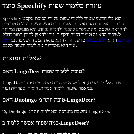
כיצד Speechify עוזרת בלימוד שפות
Speechify הוא כלי חדשני שעוזר ללומדי שפות על ידי הפיכת טקסט
לדיבור. הפלטפורמה תומכת בשפות רבות ומשתמשת בקולות טבעיים
להקראת טקסט, מה שמסייע להבנה ולהגייה נכונה. היא מועילה במיוחד
לשיפור ההאזנה ולימוד הגייה ודקויות. ניתן להאזין לתוכן כתוב כחלק
את Speechify בחינם
ותראו
מהשגרה, ולהתאים את קצב ההשמעה. נסו
איך היא משדרגת את לימוד השפה שלכם.
שאלות נפוצות
האם LingoDeer טובה ללימוד שפות?
LingoDeer טובה ללימוד שפות, אבל יש אפליקציות מתקדמות יותר
במאמר שיעזרו ללמוד אנגלית, רוסית, ספרדית ועוד.
האם Duolingo טובה יותר מ-LingoDeer?
כן, Duolingo נחשבת מועדפת ופופולרית יותר מ-LingoDeer.
כמה שפות אפשר ללמוד ב-LingoDeer?