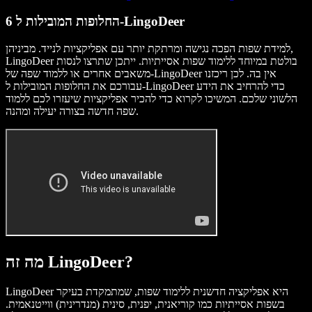
6 החלופות המובילות ל-LingoDeer
למידת שפות הפכה נגישה ומרתקת יותר עם אפליקציות לנייד. מביניהן,
LingoDeer בולטת במיוחד ללימוד שפות אסייתיות. ייתכן שתרצו לנסות
משאבים אחרים או ללמוד שפה של-LingoDeer אין בה. לכן ריכזנו
עבורכם את החלופות המובילות ל-LingoDeer כדי להרחיב את הידע
הלשוני שלכם. המשיכו לקרוא כדי להכיר אפליקציות שיעזרו לכם ללמוד
שפה חדשה בצורה יעילה ומהנה.
מה זה LingoDeer?
LingoDeer היא אפליקציה חדשנית ללימוד שפות, שמתמקדת בעיקר
בשפות אסייתיות כמו קוריאנית, יפנית, סינית (מנדרינית) ווייטנאמית.