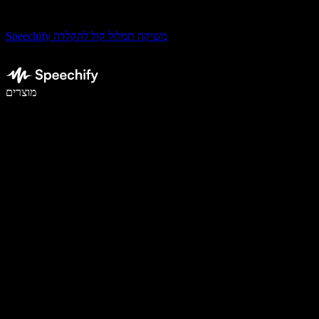
Speechify משיקה תמלול קול להקלדה
לכתוב פי 5 מהר יותר עם הכתבה קולית
מוצרים
למידע נוסף