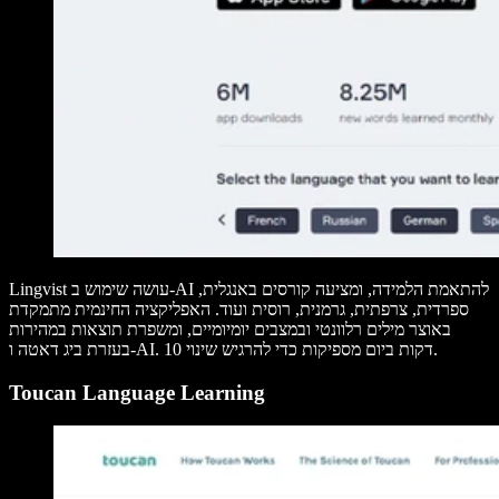
Lingvist עושה שימוש ב-AI להתאמת הלמידה, ומציעה קורסים באנגלית,
ספרדית, צרפתית, גרמנית, רוסית ועוד. האפליקציה החינמית מתמקדת
באוצר מילים רלוונטי ובמצבים יומיומיים, ומשפרת תוצאות במהירות
בעזרת ביג דאטה ו-AI. 10 דקות ביום מספיקות כדי להרגיש שינוי.
Toucan Language Learning