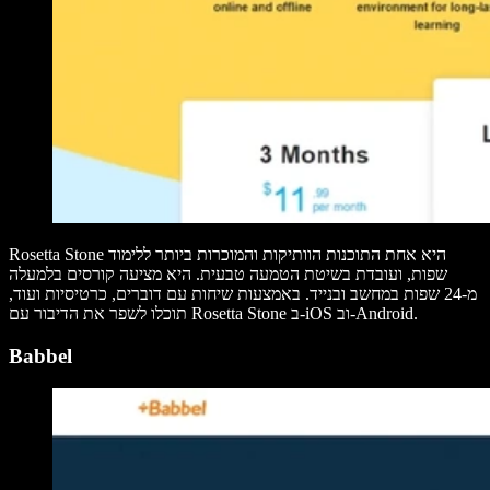
Rosetta Stone היא אחת התוכנות הוותיקות והמוכרות ביותר ללימוד
שפות, ועובדת בשיטת הטמעה טבעית. היא מציעה קורסים בלמעלה
מ-24 שפות במחשב ובנייד. באמצעות שיחות עם דוברים, כרטיסיות ועוד,
תוכלו לשפר את הדיבור עם Rosetta Stone ב-iOS וב-Android.
Babbel