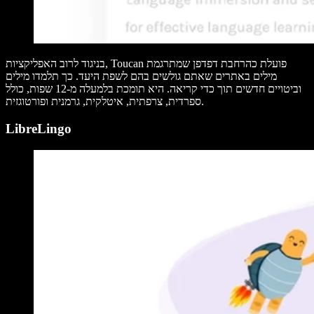
בניגוד לרוב האפליקציות, Toucan פועלת כהרחבת דפדפן שמתרגמת
מילים באתרים שאתם גולשים בהם לשפת היעד. כך תלמדו מילים
וביטויים חדשים תוך כדי קריאה. היא תומכת בלמעלה מ-12 שפות, כולל
ספרדית, צרפתית, איטלקית, גרמנית ופורטוגזית.
LibreLingo