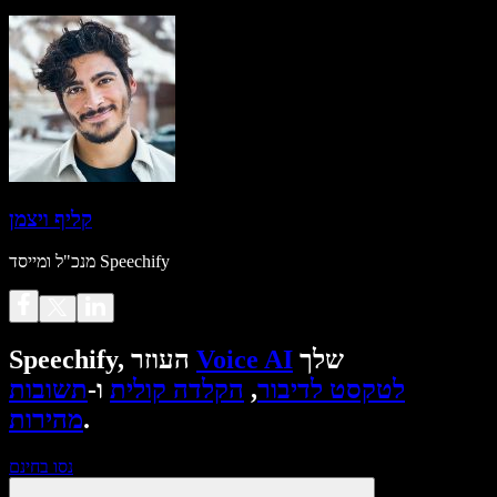
קליף ויצמן
מנכ"ל ומייסד Speechify
שלך
Voice AI
Speechify, העוזר
לטקסט לדיבור
,
הקלדה קולית
ו-
תשובות
.
מהירות
נסו בחינם