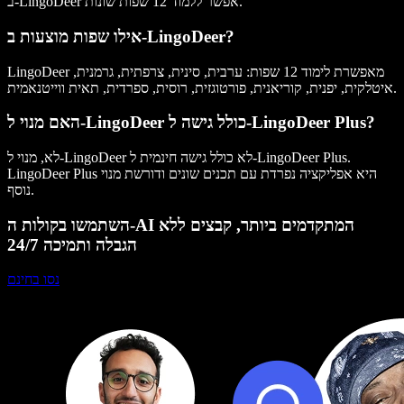
ב-LingoDeer אפשר ללמוד 12 שפות שונות.
אילו שפות מוצעות ב-LingoDeer?
LingoDeer מאפשרת לימוד 12 שפות: ערבית, סינית, צרפתית, גרמנית,
איטלקית, יפנית, קוריאנית, פורטוגזית, רוסית, ספרדית, תאית ווייטנאמית.
האם מנוי ל-LingoDeer כולל גישה ל-LingoDeer Plus?
לא, מנוי ל-LingoDeer לא כולל גישה חינמית ל-LingoDeer Plus.
LingoDeer Plus היא אפליקציה נפרדת עם תכנים שונים ודורשת מנוי
נוסף.
השתמשו בקולות ה-AI המתקדמים ביותר, קבצים ללא
הגבלה ותמיכה 24/7
נסו בחינם