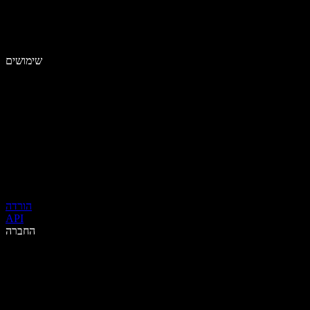
שימושים
הורדה
API
החברה