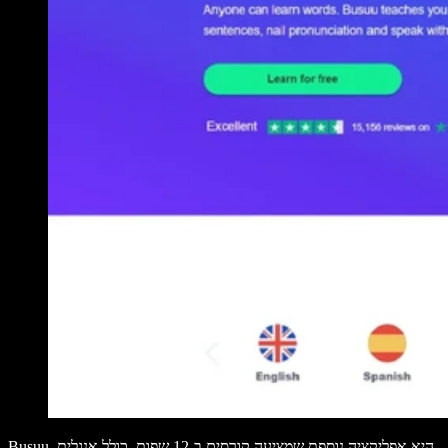
Busuu היא אפליקציה נוספת שמציעה קורסים ב-12 שפות, כולל אנגלית,