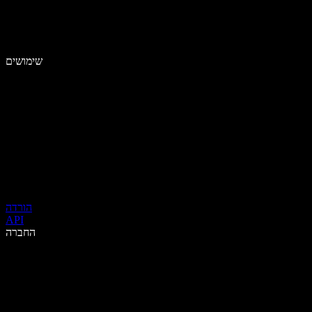
שימושים
הורדה
API
החברה