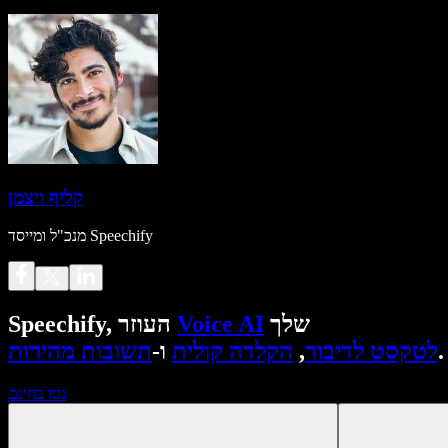
קליף ויצמן
מנכ"ל ומייסד Speechify
שלך
Voice AI
Speechify, העוזר
.
לטקסט לדיבור
,
הקלדה קולית
ו-
תשובות מהירות
נסו בחינם