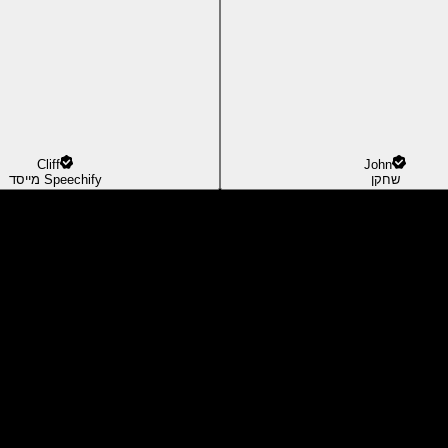
Cliff
John
שחקן
מייסד Speechify