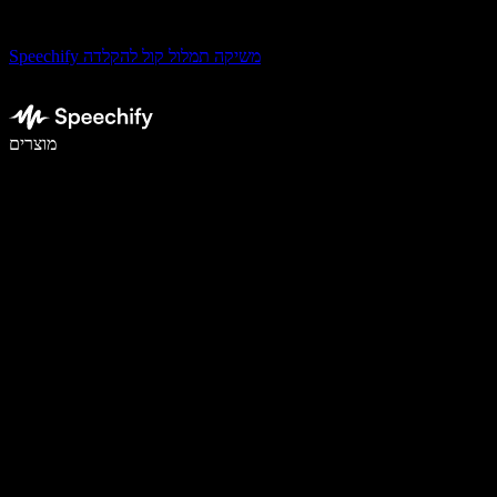
Speechify משיקה תמלול קול להקלדה
לכתוב פי 5 מהר יותר עם הכתבה קולית
מוצרים
למידע נוסף