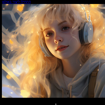
התחילו ליצור באולפן