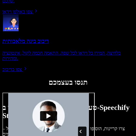
שלכם.
צפו באולפן וידאו
דיבוב בינה מלאכותית
בלחיצה, המירו כל וידאו לכל שפה. התאמה חכמה לקול, אינטונציה
ומהירות.
צפו בדיבוב
תנסו בעצמכם
טעימה קטנה ממה שתוכלו ליצור ב-Speechify
Studio.
צרו קריינות, הוסיפו תמונות ללא זכויות, אודיו, סרטונים ושיבוט קול –
לפרויקטים קוליים־חזותיים מושלמים.