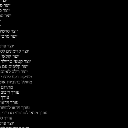
יוצר 
יוצר סר
יוצר סר
יוצר סרט
יו
יו
יוצר סרטים 
יוצר סרטים 
יוצר פר
יוצר קדימונים ל
יוצר קולאז'
יוצר קטעי טריילר 
יוצר קליפים עם 
יוצר רילס לאינ
מוזיקת רקע ליוצרי 
מחולל כתוביות או
מתרגם 
עורך דיבוב 
עורך 
עורך וידאו 
עורך וידאו לכושר
עורך וידאו לסרטוני מדריכי 
עורך ס
יוצר פר