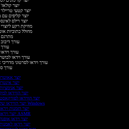
יוצר קדימונים ל
יוצר קולאז'
יוצר קטעי טריילר 
יוצר קליפים עם 
יוצר רילס לאינ
מוזיקת רקע ליוצרי 
מחולל כתוביות או
מתרגם 
עורך דיבוב 
עורך 
עורך וידאו 
עורך וידאו לכושר
עורך וידאו לסרטוני מדריכי 
עורך ס
יוצר אאוטרו
יוצר אינטרו
יוצר אנימציות
יוצר הווידאו למק
יוצר הווידאו לפודקאסט
יוצר הווידאו של Windows
יוצר הזמנות וידאו
יוצר וידאו ASMR
יוצר וידאו אופנה
יוצר וידאו לאמנות