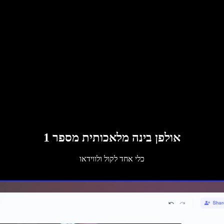
אולפן בינה מלאכותית מספר 1
כלי אחד לקול ולווידאו