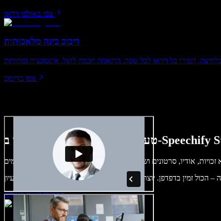
צפו באולפן וידאו
דיבוב בינה מלאכותית
צפו בדיבוב
שתוכלו ליצור ב-Speechify Studio.
התחילו ליצור באולפן