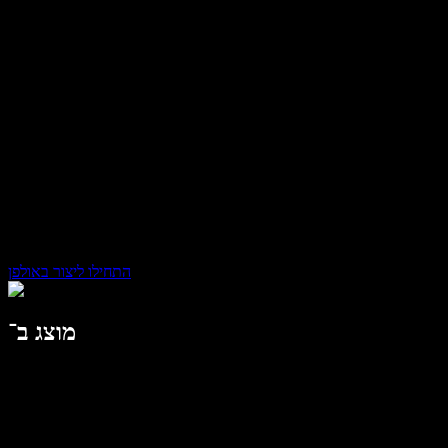
לארגונים
Speechify לארגונים ולחינוך
דברו עם צוות המכירות
Speechify לנגישות במקום העבודה
Speechify ל-DSA
סוכני הקול של SIMBA
Speechify למפתחים
התחילו ליצור באולפן
מוצג ב־