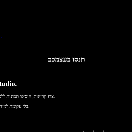
בלחיצה, המירו כל וידאו לכל שפה. התאמה חכמה לקול, אינטונציה ומהירות.
תנסו בעצמכם
טעימה קטנה ממה 
צרו קריינות, הוסיפו תמונות ללא זכויות, אודיו, סרטונים ושיבוט קול – לפרויקטים קוליים־חזותיים מושלמים.
בלי עקומת למידה – הכול זמין בדפדפן. יוצרי תוכן כבר לא מוגבלים, ויכולים להחיות כל רעיון.