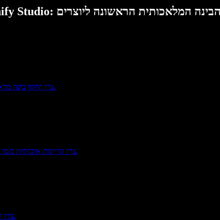
Speech: סוויטת הבינה המלאכותית הראשונה ליוצרים
צרו חיקוי בינה מלאכותית איכותי של קול אנושי תוך שניות. בלי התקנות. עובד ישירות בדפדפן.
צרו קריינות איכותית בזמן אמת עם בינה מלאכותית. הקריאו טקסטים, סרטונים והסברים – בכל סגנון.
צרו וערכו וידאו מאפס בעזרת כלים חכמים. אולפן אחד לכל צרכי הווידאו שלכם.