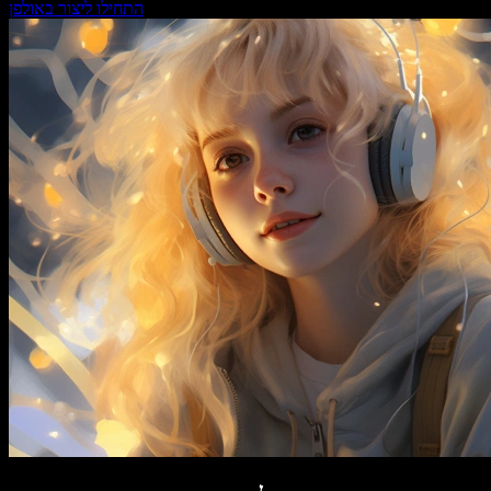
התחילו ליצור באולפן