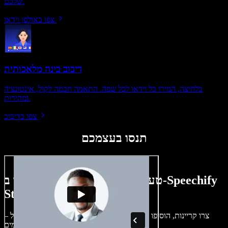
שלכם.
צפו באולפן וידאו
דיבוב בינה מלאכותית
בלחיצה, המירו כל וידאו לכל שפה. התאמה חכמה לקול, אינטונציה
ומהירות.
צפו בדיבוב
תנסו בעצמכם
טעימה קטנה ממה שתוכלו ליצור ב-Speechify
Studio.
צרו קריינות, הוסיפו תמונות ללא זכויות, אודיו, סרטונים ושיבוט קול –
לפרויקטים קוליים־חזותיים מושלמים.