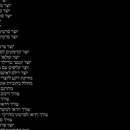
יוצר 
יוצר סר
יוצר סר
יוצר סרט
יו
יו
יוצר סרטים 
יוצר סרטים 
יוצר פר
יוצר קדימונים ל
יוצר קולאז'
יוצר קטעי טריילר 
יוצר קליפים עם 
יוצר רילס לאינ
מוזיקת רקע ליוצרי
מחולל כתוביות או
מתרגם 
עורך דיבוב
עורך 
עורך וידאו 
עורך וידאו לכושר
עורך וידאו לסרטוני מדריכי 
עורך 
יוצר פר