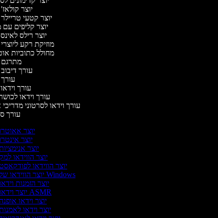
יוצר קדימונים ל
יוצר קולאז'
יוצר קטעי טריילר 
יוצר קליפים עם 
יוצר רילס לאינ
מוזיקת רקע ליוצרי
מחולל כתוביות או
מתרגם 
עורך דיבוב
עורך 
עורך וידאו 
עורך וידאו לכושר
עורך וידאו לסרטוני מדריכי 
עורך 
יוצר אאוטרו
יוצר אינטרו
יוצר אנימציות
יוצר הווידאו למק
יוצר הווידאו לפודקאסט
יוצר הווידאו של Windows
יוצר הזמנות וידאו
יוצר וידאו ASMR
יוצר וידאו אופנה
יוצר וידאו לאמנות