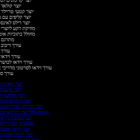
יוצר קדימונים ל
יוצר קולאז'
יוצר קטעי טריילר 
יוצר קליפים עם 
יוצר רילס לאינ
מוזיקת רקע ליוצרי 
מחולל כתוביות או
מתרגם 
עורך דיבוב 
עורך 
עורך וידאו 
עורך וידאו לכושר 
עורך וידאו לסרטוני מדריכי 
עורך ס
יוצר אאוטרו
יוצר אינטרו
יוצר אנימציות
יוצר הווידאו למק
יוצר הווידאו לפודקאסט
יוצר הווידאו של Windows
יוצר הזמנות וידאו
יוצר וידאו ASMR
יוצר וידאו אופנה
יוצר וידאו לאמנות