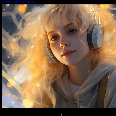
התחילו ליצור באולפן