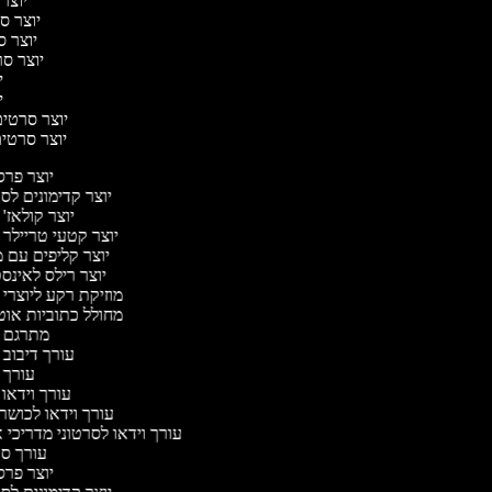
יוצר 
יוצר סר
יוצר סר
יוצר סרט
יו
יו
יוצר סרטים 
יוצר סרטים 
יוצר פר
יוצר קדימונים ל
יוצר קולאז'
יוצר קטעי טריילר 
יוצר קליפים עם 
יוצר רילס לאינ
מוזיקת רקע ליוצרי 
מחולל כתוביות או
מתרגם 
עורך דיבוב 
עורך 
עורך וידאו 
עורך וידאו לכושר 
עורך וידאו לסרטוני מדריכי 
עורך ס
יוצר פר