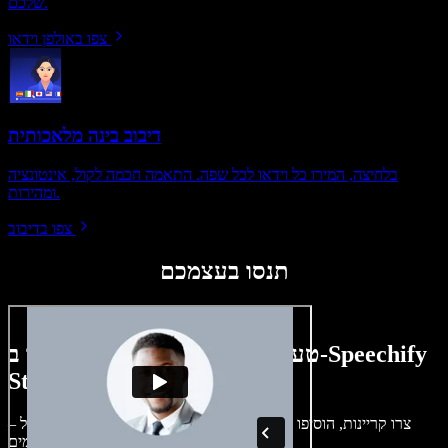
שלכם.
צפו באולפן וידאו
דיבוב בינה מלאכותית
בלחיצה, המירו כל וידאו לכל שפה. התאמה חכמה לקול, אינטונציה
ומהירות.
צפו בדיבוב
תנסו בעצמכם
טעימה קטנה ממה שתוכלו ליצור ב-Speechify
Studio.
צרו קריינות, הוסיפו תמונות ללא זכויות, אודיו, סרטונים ושיבוט קול –
לפרויקטים קוליים־חזותיים מושלמים.