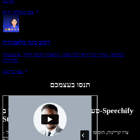
שלכם.
צפו באולפן וידאו
דיבוב בינה מלאכותית
בלחיצה, המירו כל וידאו לכל שפה. התאמה חכמה לקול, אינטונציה
ומהירות.
צפו בדיבוב
תנסו בעצמכם
טעימה קטנה ממה שתוכלו ליצור ב-Speechify
Studio.
צרו קריינות, הוסיפו תמונות ללא זכויות, אודיו, סרטונים ושיבוט קול –
לפרויקטים קוליים־חזותיים מושלמים.