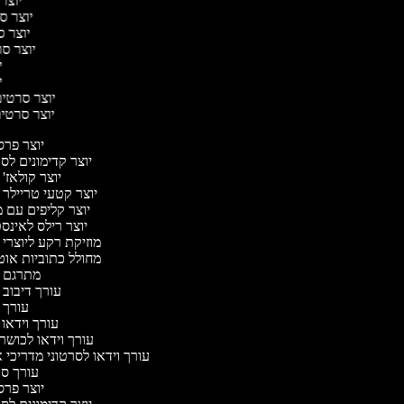
יוצר 
יוצר סר
יוצר סר
יוצר סרט
יו
יו
יוצר סרטים 
יוצר סרטים 
יוצר פר
יוצר קדימונים ל
יוצר קולאז'
יוצר קטעי טריילר 
יוצר קליפים עם 
יוצר רילס לאינ
מוזיקת רקע ליוצרי 
מחולל כתוביות או
מתרגם 
עורך דיבוב 
עורך 
עורך וידאו 
עורך וידאו לכושר 
עורך וידאו לסרטוני מדריכי 
עורך ס
יוצר פר