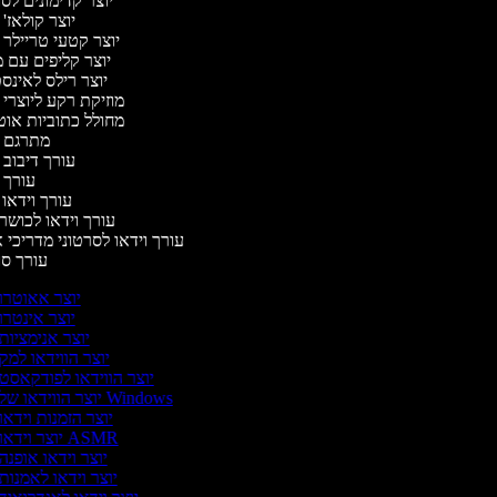
יוצר קדימונים ל
יוצר קולאז'
יוצר קטעי טריילר 
יוצר קליפים עם 
יוצר רילס לאינ
מוזיקת רקע ליוצרי 
מחולל כתוביות או
מתרגם 
עורך דיבוב 
עורך 
עורך וידאו 
עורך וידאו לכושר 
עורך וידאו לסרטוני מדריכי 
עורך ס
יוצר אאוטרו
יוצר אינטרו
יוצר אנימציות
יוצר הווידאו למק
יוצר הווידאו לפודקאסט
יוצר הווידאו של Windows
יוצר הזמנות וידאו
יוצר וידאו ASMR
יוצר וידאו אופנה
יוצר וידאו לאמנות