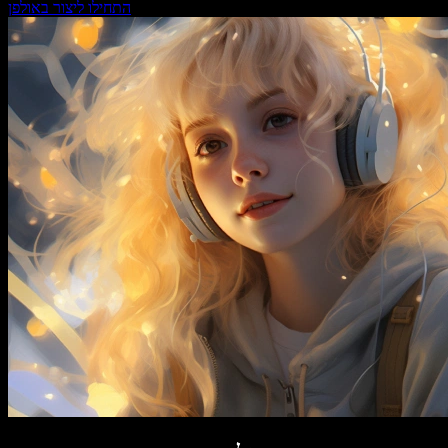
התחילו ליצור באולפן