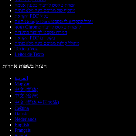
המרת טקסט לדיבור בסגנון אנימה
מחליף קול מבוסס בינה מלאכותית
הקראת PDF בקול
האם Google Docs יכול להקריא לי טקסט?
תוסף Chrome להמרת טקסט לדיבור
המרת טקסט לדיבור בהינדית
הקראת PDF בקול רם
מחולל קולות מבוסס בינה מלאכותית
Texto a Voz
Leitor de Texto
הצגה בשפות אחרות
العربية
Magyar
中文 (简体)
中文 (台灣)
中文 (简体 中国大陆)
Čeština
Dansk
Nederlands
English
Français
Suomi