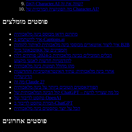
האם Character.AI שווה את זה?
מה הפונקציה המרכזית של Character.AI?
פוסטים מומלצים
מתרגם וידאו מבוסס בינה מלאכותית
איך להשתמש ב-Captions.ai
איך ליצור אווטארים מבוססי בינה מלאכותית לאיתור לקוחות B2B
וקמפיינים של אאוטבאונד מייל
הכלים המובילים בבינה מלאכותית ב-2024: פותחים דלת
להזדמנויות חדשות לאנשי מקצוע
מהו מחולל תמונות בינה מלאכותית
אתרי בינה מלאכותית: עתיד האינטראקטיביות והחדשנות
הדיגיטלית
מה זה Claude 2?
הפודקאסטים הטובים ביותר על בינה מלאכותית
קול הבינה המלאכותית של ChatGPT – כל מה שצריך לדעת
טקסט לדיבור של OpenAI
המרת טקסט לדיבור ב-ChatGPT
הכל על יוצר טקסטים בינה מלאכותית
פוסטים אחרונים