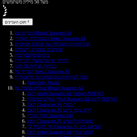
מעל 50 מיליון משתמשים
תוכן העניינים
היכרות עם Beta.Character.AI
הטכנולוגיה מאחורי Beta.Character.AI
מגוון דמויות: מאנימה ועד אנשים אמיתיים
שימושים מעשיים ויישומים
נגישות ופלטפורמות
קהילה ואינטראקציה חברתית
בטיחות ופיקוח על תוכן
העתיד של Beta.Character.AI
שער ליצירתיות מבוססת בינה מלאכותית
Speechify Studio
שאלות נפוצות על Beta.Character.AI
האם beta.Character.AI מאפשר NSFW?
מהי האלטרנטיבה ל-Character.AI לתוכן NSFW?
האם Character.AI בטוח?
האם Character.AI לא עובד כרגע?
מה מטרת Character.AI?
האם Character.AI מסוגלת להנפיש?
מה ההבדל בין Character.AI לצ'אט-בוט?
האם beta.Character.AI עובד בנייד?