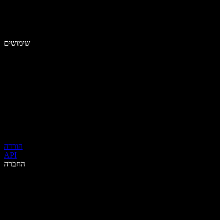
שימושים
הורדה
API
החברה