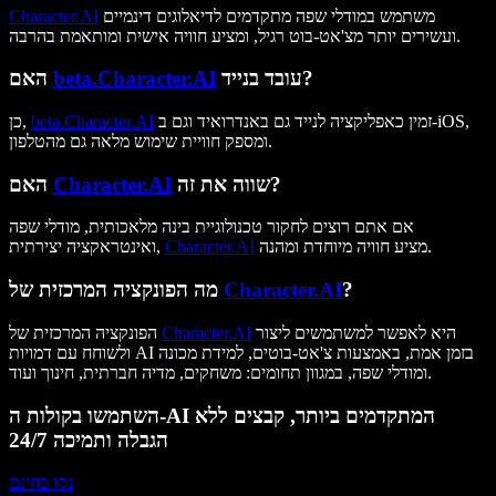
משתמש במודלי שפה מתקדמים לדיאלוגים דינמיים
Character.AI
ועשירים יותר מצ'אט-בוט רגיל, ומציע חוויה אישית ומותאמת בהרבה.
עובד בנייד?
beta.Character.AI
האם
זמין כאפליקציה לנייד גם באנדרואיד וגם ב-iOS,
beta.Character.AI
כן,
ומספק חוויית שימוש מלאה גם מהטלפון.
שווה את זה?
Character.AI
האם
אם אתם רוצים לחקור טכנולוגיית בינה מלאכותית, מודלי שפה
מציע חוויה מיוחדת ומהנה.
Character.AI
ואינטראקציה יצירתית,
?
Character.AI
מה הפונקציה המרכזית של
היא לאפשר למשתמשים ליצור
Character.AI
הפונקציה המרכזית של
ולשוחח עם דמויות AI בזמן אמת, באמצעות צ'אט-בוטים, למידת מכונה
ומודלי שפה, במגוון תחומים: משחקים, מדיה חברתית, חינוך ועוד.
השתמשו בקולות ה-AI המתקדמים ביותר, קבצים ללא
הגבלה ותמיכה 24/7
נסו בחינם