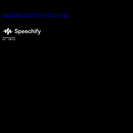
Speechify משיקה תמלול קול להקלדה
לכתוב פי 5 מהר יותר עם הכתבה קולית
מוצרים
למידע נוסף