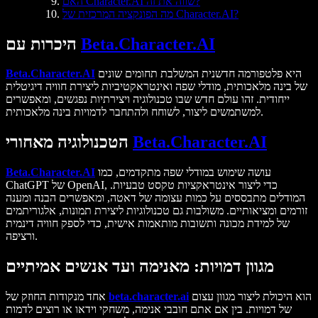
האם Character.AI שווה את זה?
מה הפונקציה המרכזית של Character.AI?
Beta.Character.AI
היכרות עם
היא פלטפורמה חדשנית המשלבת תחומים שונים
Beta.Character.AI
של בינה מלאכותית, מודלי שפה ואינטראקטיביות ליצירת חוויה דיגיטלית
ייחודית. זהו עולם חדש שבו טכנולוגיה ויצירתיות נפגשים, ומאפשרים
למשתמשים ליצור, לשוחח ולהתחבר לדמויות בינה מלאכותית.
Beta.Character.AI
הטכנולוגיה מאחורי
עושה שימוש במודלי שפה מתקדמים, כמו
Beta.Character.AI
ChatGPT של OpenAI, כדי ליצור אינטראקציות טקסט טבעיות.
המודלים מתבססים על כמות עצומה של דאטה, ומאפשרים הבנה ומענה
זורמים ומציאותיים. משולבות גם טכנולוגיות ליצירת תמונות, אלגוריתמים
של למידת מכונה ותשובות מותאמות אישית, כדי לספק חוויה דינמית
ורציפה.
מגוון דמויות: מאנימה ועד אנשים אמיתיים
הוא היכולת ליצור מגוון עצום
beta.character.ai
אחד מנקודות החוזק של
של דמויות. בין אם אתם חובבי אנימה, משחקי וידאו או רוצים לדמות