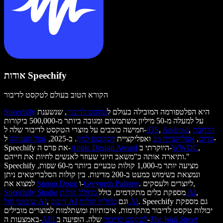
אודות Speechify
הקורא הטוב בעולם לטקסט לדיבור
היא הפלטפורמה המובילה בעולם ל
טקסט לדיבור
, שנשענת
Speechify
על למעלה מ-50 מיליון משתמשים ומגובה ביותר מ-500,000 ביקורות
הרחבת
,
Android
,
iOS
חמישה כוכבים על מוצרי הטקסט לדיבור שלה ל-
כרום
,
אפליקציית ווב
ואפליקציית
דסקטופ למק
. ב-2025,
אפל העניקה
ל-
,
WWDC
היוקרתי ב-
Apple Design Award
Speechify את פרס ה-
ותיארה אותה כ"משאב חיוני שעוזר לאנשים לחיות את חייהם."
Speechify מציעה יותר מ-1,000 קולות טבעיים ביותר מ-60 שפות,
ונמצאת בשימוש כמעט ב-200 מדינות. בין קולות הסלבריטאים ניתן
. ליוצרים ולעסקים,
Gwyneth Paltrow
ו-
Snoop Dogg
למצוא את
,
מחולל קולות AI
מספקת כלים מתקדמים, כולל
Speechify Studio
. Speechify גם מספקת
מחליף קולות AI
וגם
דיבוב AI
,
שיבוטי קול AI
יכולות טקסט לדיבור מתקדמות, איכותיות ומשתלמות למוצרים מובילים
The Wall Street
שלה. הופיעה ב-
API לטקסט לדיבור
באמצעות ה-