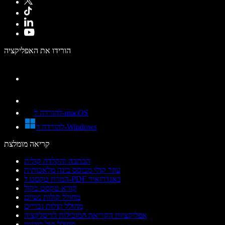
הורידו את האפליקציה
להורדה ל-macOS
להורדה ל-Windows
קריאה מומלצת
הכתבה והקלדה קולית
עוזר קולי מבוסס בינה מלאכותית
המרת טקסט ל-PDF באנדרואיד
קורא טקסט בקול
מחולל קולות נשיים
מחולל קולות גבריים
אפליקציות הקריאה המובילות לדיסלקציה
מחולל קול רובוטי