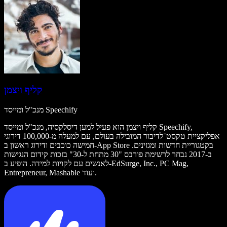
קליף ויצמן
מנכ"ל ומייסד Speechify
קליף ויצמן הוא פעיל למען דיסלקסיה, מנכ"ל ומייסד Speechify,
אפליקציית טקסט־לדיבור המובילה בעולם, עם למעלה מ-100,000 דירוגי
חמישה כוכבים ודירוג ראשון ב-App Store בקטגוריית חדשות ומגזינים.
ב-2017 נבחר לרשימת פורבס "30 מתחת ל-30" בזכות קידום הנגישות
לאנשים עם לקויות למידה. הופיע ב-EdSurge, Inc., PC Mag,
Entrepreneur, Mashable ועוד.