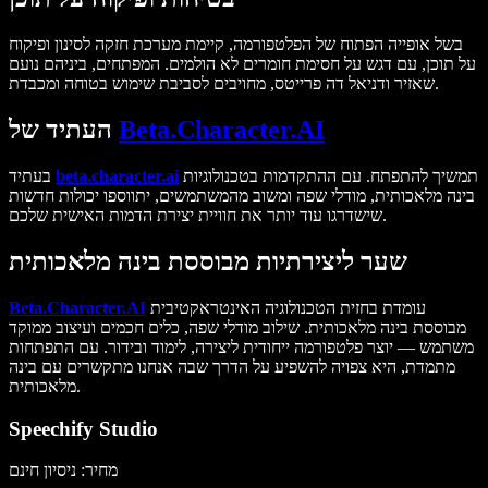
בשל אופייה הפתוח של הפלטפורמה, קיימת מערכת חזקה לסינון ופיקוח
על תוכן, עם דגש על חסימת חומרים לא הולמים. המפתחים, ביניהם נועם
שאזיר ודניאל דה פרייטס, מחויבים לסביבת שימוש בטוחה ומכבדת.
Beta.Character.AI
העתיד של
תמשיך להתפתח. עם ההתקדמות בטכנולוגיות
beta.character.ai
בעתיד
בינה מלאכותית, מודלי שפה ומשוב מהמשתמשים, יתווספו יכולות חדשות
שישדרגו עוד יותר את חוויית יצירת הדמות האישית שלכם.
שער ליצירתיות מבוססת בינה מלאכותית
עומדת בחזית הטכנולוגיה האינטראקטיבית
Beta.Character.AI
מבוססת בינה מלאכותית. שילוב מודלי שפה, כלים חכמים ועיצוב ממוקד
משתמש — יוצר פלטפורמה ייחודית ליצירה, לימוד ובידור. עם התפתחות
מתמדת, היא צפויה להשפיע על הדרך שבה אנחנו מתקשרים עם בינה
מלאכותית.
Speechify Studio
מחיר: ניסיון חינם