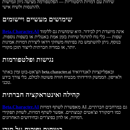
שיחות עם דמויות היסטוריות — הפלטפורמה מציעה גיוון וגמישות
להתנסות ולשיח אישי.
שימושים מעשיים ויישומים
אינה מיועדת רק לבידור. היא שימושית גם ללימוד
Beta.Character.AI
שפות — כלי נוח לתרגול שיחות בזמן אמת באנגלית או בשפות נוספות.
בנוסף, ניתן להשתמש בה בפיתוח משחקי וידאו ליצירת דמויות אמינות
יותר, או במדיה חברתית לייצור תוכן מקורי.
נגישות ופלטפורמות
הצ'אט-בוט זמין באתר beta.character.ai ובאפליקציות לאנדרואיד
ולאייפון. הממשק הידידותי מבטיח חוויה פשוטה לכולם, בלי צורך בידע
טכני.
קהילה ואינטראקציה חברתית
מאפשרת לשתף דמויות AI גם במרחבים חברתיים,
Beta.Character.AI
כמו דיסקורד וצ'אטים קבוצתיים. אפשר לשתף דמויות, לשחק תפקידי
דמויות, או לדון בפיצ'רים ובחידושים האחרונים.
בטיחות ופיקוח על תוכן