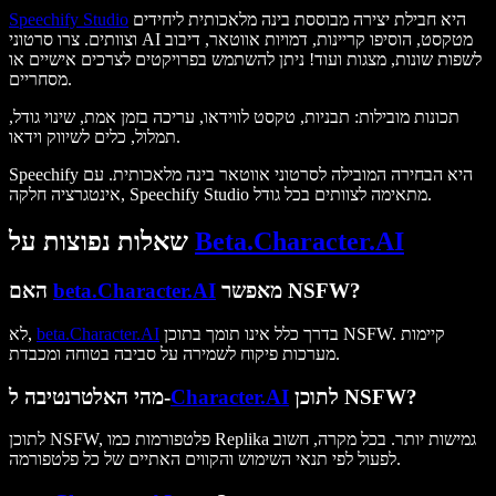
היא חבילת יצירה מבוססת בינה מלאכותית ליחידים
Speechify Studio
וצוותים. צרו סרטוני AI מטקסט, הוסיפו קריינות, דמויות אווטאר, דיבוב
לשפות שונות, מצגות ועוד! ניתן להשתמש בפרויקטים לצרכים אישיים או
מסחריים.
תכונות מובילות
: תבניות, טקסט לווידאו, עריכה בזמן אמת, שינוי גודל,
תמלול, כלים לשיווק וידאו.
Speechify היא הבחירה המובילה לסרטוני אווטאר בינה מלאכותית. עם
אינטגרציה חלקה, Speechify Studio מתאימה לצוותים בכל גודל.
Beta.Character.AI
שאלות נפוצות על
מאפשר NSFW?
beta.Character.AI
האם
בדרך כלל אינו תומך בתוכן NSFW. קיימות
beta.Character.AI
לא,
מערכות פיקוח לשמירה על סביבה בטוחה ומכבדת.
לתוכן NSFW?
Character.AI
מהי האלטרנטיבה ל-
לתוכן NSFW, פלטפורמות כמו Replika גמישות יותר. בכל מקרה, חשוב
לפעול לפי תנאי השימוש והקווים האתיים של כל פלטפורמה.