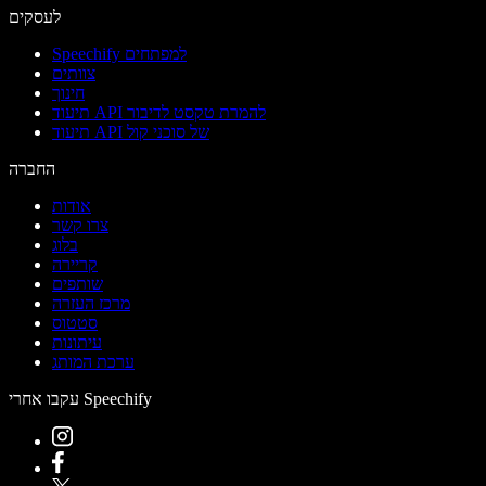
לעסקים
Speechify למפתחים
צוותים
חינוך
תיעוד API להמרת טקסט לדיבור
תיעוד API של סוכני קול
החברה
אודות
צרו קשר
בלוג
קריירה
שותפים
מרכז העזרה
סטטוס
עיתונות
ערכת המותג
עקבו אחרי Speechify