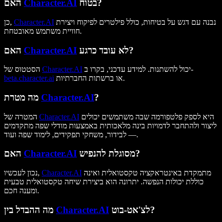
בטוח?
Character.AI
האם
נבנה עם דגש על בטיחות, כולל פילטרים לפיקוח ויצירת
Character.AI
כן,
חוויית משתמש מאובטחת.
לא עובד כרגע?
Character.AI
האם
יכול להשתנות. למידע עדכני, בקרו ב-
Character.AI
הסטטוס של
או ברשתות החברתיות.
beta.character.ai
?
Character.AI
מה מטרת
היא לספק פלטפורמה שבה משתמשים יכולים
Character.AI
המטרה של
ליצור ולהתחבר לדמויות בינה מלאכותית באמצעות מודלי שפה מתקדמים
— לבידור, משחקי תפקידים, לימוד שפה ועוד.
מסוגלת להנפיש?
Character.AI
האם
מתמקדת באינטראקציה טקסטואלית ואינה
Character.AI
נכון לעכשיו,
כוללת יכולות הנפשה. יתרונה הוא ביצירת שיחה טקסטואלית טבעית
ומענה חכם.
לצ'אט-בוט?
Character.AI
מה ההבדל בין