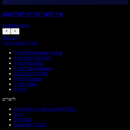
איך להפוך כל דוח לפודקאסט
18 בינואר 2026
הצג הכל
המרת טקסט לדיבור
אפליקציה ל-iPhone ול-iPad
אפליקציה לאנדרואיד
אפליקציה ל-Mac
אפליקציה ל-Windows
אפליקציית אינטרנט
תוסף ל-Chrome
תוסף ל-Edge
הורדות
ליוצרים
מחולל קולות מבוסס בינה מלאכותית
דיבוב
שכפול קול
Speechify לעבודה