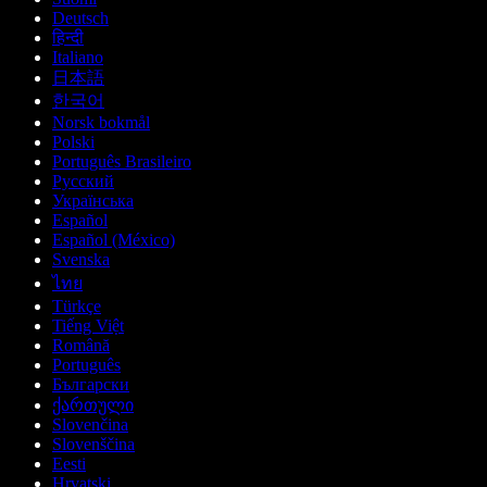
Deutsch
हिन्दी
Italiano
日本語
한국어
Norsk bokmål
Polski
Português Brasileiro
Русский
Українська
Español
Español (México)
Svenska
ไทย
Türkçe
Tiếng Việt
Română
Português
Български
ქართული
Slovenčina
Slovenščina
Eesti
Hrvatski