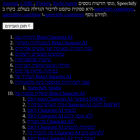
וגופי חדשות נוספים, Speechify
TechCrunch
,
Forbes
,
CNBC
,
Journal
,
speechify.com/news
היא ספקית טקסט לדיבור הגדולה בעולם. בקרו ב-
למידע נוסף.
speechify.com/press
ו-
speechify.com/blog
תוכן העניינים
היכרות עם Beta.Character.AI
הטכנולוגיה מאחורי Beta.Character.AI
מגוון דמויות: מאנימה ועד אנשים אמיתיים
שימושים מעשיים ויישומים
נגישות ופלטפורמות
קהילה ואינטראקציה חברתית
בטיחות ופיקוח על תוכן
העתיד של Beta.Character.AI
שער ליצירתיות מבוססת בינה מלאכותית
Speechify Studio
שאלות נפוצות על Beta.Character.AI
האם beta.Character.AI מאפשר NSFW?
מהי האלטרנטיבה ל-Character.AI לתוכן NSFW?
האם Character.AI בטוח?
האם Character.AI לא עובד כרגע?
מה מטרת Character.AI?
האם Character.AI מסוגלת להנפיש?
מה ההבדל בין Character.AI לצ'אט-בוט?
האם beta.Character.AI עובד בנייד?