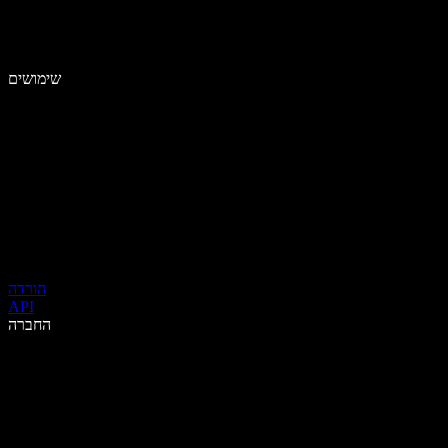
שימושים
הורדה
API
החברה