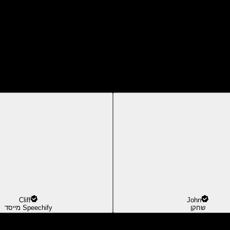
Cliff
John
שחקן
מייסד Speechify