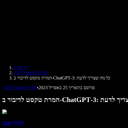
ביקורות
אפליקציות להקראת טקסט
בתקשורת
הקרא לי
קורא טקסט בקול
לארגונים
Speechify לארגונים ולחינוך
Speechify לנגישות במקום העבודה
Speechify ל-DSA
סוכני הקול של SIMBA
דף הבית
Speechify למפתחים
המרת טקסט לדיבור
המרת טקסט לדיבור ב‑ChatGPT‑3: כל מה שצריך לדעת
פורסם בתאריך
25 באפריל 2023
•
המרת טקסט לדיבור
ChatGP: כל מה שצריך לדעת
קליף ויצמן