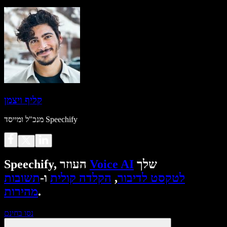
קליף ויצמן
מנכ"ל ומייסד Speechify
שלך
Voice AI
Speechify, העוזר
לטקסט לדיבור
,
הקלדה קולית
ו-
תשובות
.
מהירות
נסו בחינם