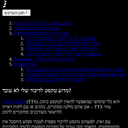
תוכן העניינים
מדוע טקסט לדיבור שלי לא עובד?
בעיות טקסט לדיבור נפוצות
כיצד לתקן בעיות בטקסט לדיבור
כיצד לפתור תקלות בטקסט לדיבור ב-iOS
כיצד לתקן תקלות טקסט לדיבור באנדרואיד
כיצד לתקן תקלות טקסט לדיבור בדיסקורד
כיצד לתקן תקלות טקסט לדיבור ב-Windows
Speechify – כלי טקסט לדיבור אמין
שאלות נפוצות
מדוע איני מצליח להשתמש בהמרת דיבור לטקסט באייפון?
מדוע ההמרה מדיבור לטקסט לא פועלת ב-iPhone iOS 16?
כיצד לתקן תקלה בהכתבה באייפון?
מדוע טקסט לדיבור שלי לא עובד?
(TTS) הוא כלי שימושי שמאפשר להאזין לטקסט כתוב.
טקסט לדיבור
אם אתם מולטי-טסקרים, נוהגים או עם לקות ראייה – TTS עוזר
להישאר מעודכנים ומחוברים לתוכן.
עם זאת, לפעמים טקסט לדיבור מפסיק לעבוד וממש מתסכל את
המשתמשים. במאמר הזה נעבור על הסיבות הנפוצות לבעיה במערכות