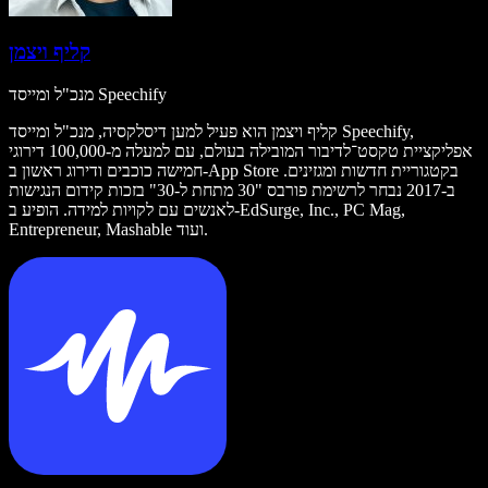
קליף ויצמן
מנכ"ל ומייסד Speechify
קליף ויצמן הוא פעיל למען דיסלקסיה, מנכ"ל ומייסד Speechify,
אפליקציית טקסט־לדיבור המובילה בעולם, עם למעלה מ-100,000 דירוגי
חמישה כוכבים ודירוג ראשון ב-App Store בקטגוריית חדשות ומגזינים.
ב-2017 נבחר לרשימת פורבס "30 מתחת ל-30" בזכות קידום הנגישות
לאנשים עם לקויות למידה. הופיע ב-EdSurge, Inc., PC Mag,
Entrepreneur, Mashable ועוד.