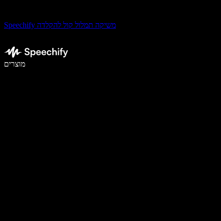
Speechify משיקה תמלול קול להקלדה
לכתוב פי 5 מהר יותר עם הכתבה קולית
מוצרים
למידע נוסף