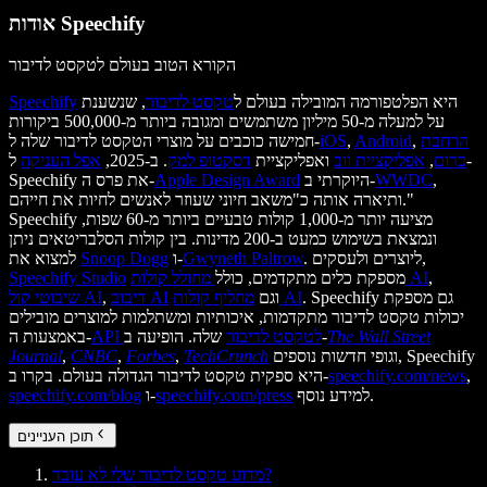
אודות Speechify
הקורא הטוב בעולם לטקסט לדיבור
היא הפלטפורמה המובילה בעולם ל
טקסט לדיבור
, שנשענת
Speechify
על למעלה מ-50 מיליון משתמשים ומגובה ביותר מ-500,000 ביקורות
הרחבת
,
Android
,
iOS
חמישה כוכבים על מוצרי הטקסט לדיבור שלה ל-
כרום
,
אפליקציית ווב
ואפליקציית
דסקטופ למק
. ב-2025,
אפל העניקה
ל-
,
WWDC
היוקרתי ב-
Apple Design Award
Speechify את פרס ה-
ותיארה אותה כ"משאב חיוני שעוזר לאנשים לחיות את חייהם."
Speechify מציעה יותר מ-1,000 קולות טבעיים ביותר מ-60 שפות,
ונמצאת בשימוש כמעט ב-200 מדינות. בין קולות הסלבריטאים ניתן
. ליוצרים ולעסקים,
Gwyneth Paltrow
ו-
Snoop Dogg
למצוא את
,
מחולל קולות AI
מספקת כלים מתקדמים, כולל
Speechify Studio
. Speechify גם מספקת
מחליף קולות AI
וגם
דיבוב AI
,
שיבוטי קול AI
יכולות טקסט לדיבור מתקדמות, איכותיות ומשתלמות למוצרים מובילים
The Wall Street
שלה. הופיעה ב-
API לטקסט לדיבור
באמצעות ה-
וגופי חדשות נוספים, Speechify
TechCrunch
,
Forbes
,
CNBC
,
Journal
,
speechify.com/news
היא ספקית טקסט לדיבור הגדולה בעולם. בקרו ב-
למידע נוסף.
speechify.com/press
ו-
speechify.com/blog
תוכן העניינים
מדוע טקסט לדיבור שלי לא עובד?