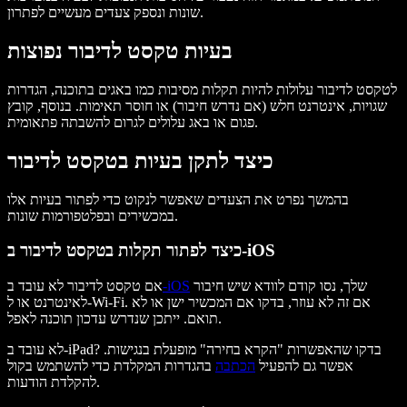
שונות ונספק צעדים מעשיים לפתרון.
בעיות טקסט לדיבור נפוצות
לטקסט לדיבור עלולות להיות תקלות מסיבות כמו באגים בתוכנה, הגדרות
שגויות, אינטרנט חלש (אם נדרש חיבור) או חוסר תאימות. בנוסף, קובץ
פגום או באג עלולים לגרום להשבתה פתאומית.
כיצד לתקן בעיות בטקסט לדיבור
בהמשך נפרט את הצעדים שאפשר לנקוט כדי לפתור בעיות אלו
במכשירים ובפלטפורמות שונות.
כיצד לפתור תקלות בטקסט לדיבור ב-iOS
שלך, נסו קודם לוודא שיש חיבור
-iOS
אם טקסט לדיבור לא עובד ב
לאינטרנט או ל-Wi-Fi. אם זה לא עוזר, בדקו אם המכשיר ישן או לא
תואם. ייתכן שנדרש עדכון תוכנה לאפל.
לא עובד ב-iPad? בדקו שהאפשרות "הקרא בחירה" מופעלת בנגישות.
אפשר גם להפעיל
הכתבה
בהגדרות המקלדת כדי להשתמש בקול
להקלדת הודעות.