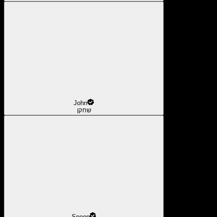
John
שחקן
Snoop