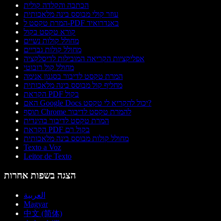
הכתבה והקלדה קולית
עוזר קולי מבוסס בינה מלאכותית
המרת טקסט ל-PDF באנדרואיד
קורא טקסט בקול
מחולל קולות נשיים
מחולל קולות גבריים
אפליקציות הקריאה המובילות לדיסלקציה
מחולל קול רובוטי
המרת טקסט לדיבור בסגנון אנימה
מחליף קול מבוסס בינה מלאכותית
הקראת PDF בקול
האם Google Docs יכול להקריא לי טקסט?
תוסף Chrome להמרת טקסט לדיבור
המרת טקסט לדיבור בהינדית
הקראת PDF בקול רם
מחולל קולות מבוסס בינה מלאכותית
Texto a Voz
Leitor de Texto
הצגה בשפות אחרות
العربية
Magyar
中文 (简体)