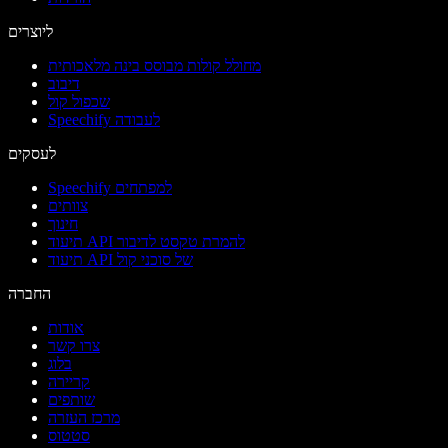
ליוצרים
מחולל קולות מבוסס בינה מלאכותית
דיבוב
שכפול קול
Speechify לעבודה
לעסקים
Speechify למפתחים
צוותים
חינוך
תיעוד API להמרת טקסט לדיבור
תיעוד API של סוכני קול
החברה
אודות
צרו קשר
בלוג
קריירה
שותפים
מרכז העזרה
סטטוס