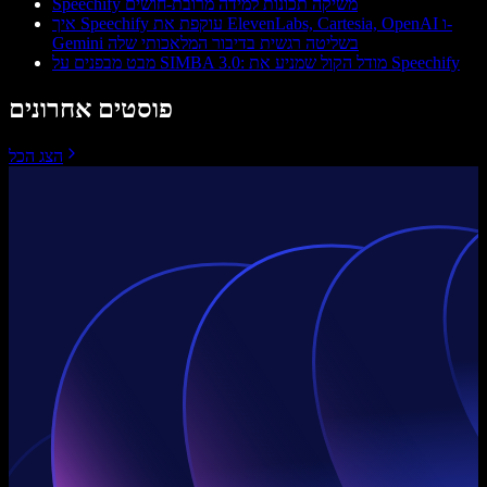
Speechify משיקה תכונות למידה מרובת-חושים
איך Speechify עוקפת את ElevenLabs, Cartesia, OpenAI ו-
Gemini בשליטה רגשית בדיבור המלאכותי שלה
מבט מבפנים על SIMBA 3.0: מודל הקול שמניע את Speechify
פוסטים אחרונים
הצג הכל