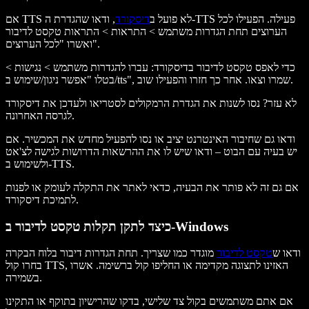
אם TTS לא פועל ב
דיסקורד
, ודאו שהגדרת ה-TTS פעילה. הפעילו לכל
הערוצים תחת הגדרות משתמש > התראות > התראות טקסט לדיבור
ואשרו "לכל הערוצים".
כדי לאפס טקסט לדיבור בדיסקורד: עברו להגדרות משתמש > נגישות >
בטלו "אפשר ניגון/שימוש ב/tts", שמרו וצאו. אחר כך חזרו והפעילו שוב.
לא עזר? נסו לשנות את הגדרת הרמקולים לסטריאו ולעדכן את דיסקורד
לגרסה האחרונה.
ודאו גם שחיבור האינטרנט יציב או נסו להפעיל מחדש את המכשיר. אם
יש בעיה עם הבוט – ודאו שיש לו את ההרשאות הדרושות לגישה לצ'אט
ולשימוש ב-TTS.
אם גם זה לא פותר את הבעיה, כדאי לאתר את התקלה לעומק או לפנות
לתמיכת דיסקורד.
כיצד לתקן תקלות טקסט לדיבור ב-Windows
ודאו ש
טקסט לדיבור
מוגדר כמו שצריך. תחת הגדרות דיבור בלוח הבקרה
בחרו קול TTS, האזינו לתצוגה מקדימה או החליפו קול ברשימה. אשרו
בשמירה.
אם אתם משתמשים בקול צד שלישי, בדקו שהרישיון בתוקף או התקינו