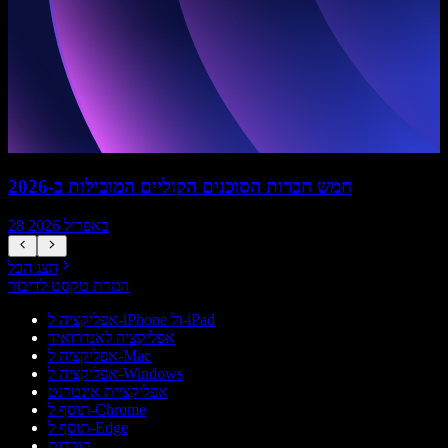
חמש חברות הסוכנים הקוליים המובילות ב-2026
28 באפריל 2026
הצג הכל
המרת טקסט לדיבור
אפליקציה ל-iPhone ול-iPad
אפליקציה לאנדרואיד
אפליקציה ל-Mac
אפליקציה ל-Windows
אפליקציית אינטרנט
תוסף ל-Chrome
תוסף ל-Edge
הורדות