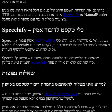
מחדש את הקול.
בדקו גם את הגדרות השמע והרמקולים. אם הכל נראה תקין, נסו מנוע
או NaturalReader
Speechify
TTS אחר או תוכנה חיצונית. תוכנות כמו
מציעות מסלול חינמי עם מספר קולות מוגבל.
Speechify – כלי טקסט לדיבור אמין
Speechify הוא כלי
טקסט לדיבור
אמין עבור iOS, אנדרואיד, Windows
ו-Mac. Speechify מאפשר להמיר כל טקסט לדיבור טבעי, לקבוע מהירות
וקול, להדגיש טקסט ולהוסיף הערות.
Speechify מתאים גם ללימודים וגם ללוחות זמנים עמוסים – וגישה
כדי שתוכלו לראות איך זה עוזר.
Speechify
חינמית זמינה בלינק
שאלות נפוצות
מדוע איני מצליח להשתמש בהמרת דיבור לטקסט באייפון?
אם יש בעיה עם
המרה מדיבור לטקסט
באייפון, ייתכנו כמה סיבות –
למשל שהמיקרופון כבוי או לא מופעל כמו שצריך.
כדי לבדוק – עברו להגדרות > כללי > מקלדת ואפשרו הכתבה. אם עדיין
לא עובד, נסו להפעיל מחדש את המכשיר או לעדכן את התוכנה.