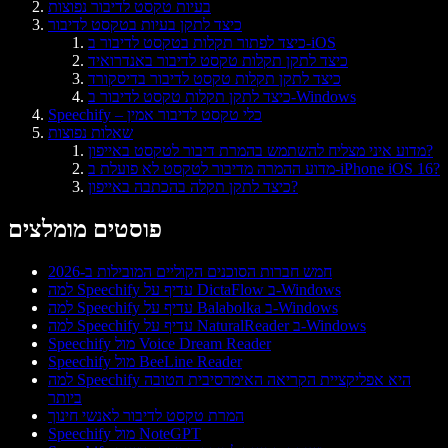
בעיות טקסט לדיבור נפוצות
כיצד לתקן בעיות בטקסט לדיבור
כיצד לפתור תקלות בטקסט לדיבור ב-iOS
כיצד לתקן תקלות טקסט לדיבור באנדרואיד
כיצד לתקן תקלות טקסט לדיבור בדיסקורד
כיצד לתקן תקלות טקסט לדיבור ב-Windows
Speechify – כלי טקסט לדיבור אמין
שאלות נפוצות
מדוע איני מצליח להשתמש בהמרת דיבור לטקסט באייפון?
מדוע ההמרה מדיבור לטקסט לא פועלת ב-iPhone iOS 16?
כיצד לתקן תקלה בהכתבה באייפון?
פוסטים מומלצים
חמש חברות הסוכנים הקוליים המובילות ב-2026
למה Speechify עדיף על DictaFlow ב-Windows
למה Speechify עדיף על Balabolka ב-Windows
למה Speechify עדיף על NaturalReader ב-Windows
Speechify מול Voice Dream Reader
Speechify מול BeeLine Reader
למה Speechify היא אפליקציית הקריאה האימרסיבית הטובה
ביותר
המרת טקסט לדיבור לאנשי חינוך
Speechify מול NoteGPT