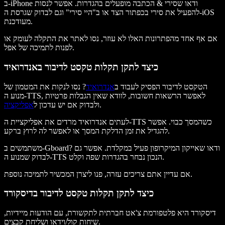
ב-iPhone ודאו שסירי & הכתבה מופעלים בהגדרות. אפשר לנסות
להפעיל את סירי בכפתור הצד או ב"היי סירי" וגם לבדוק שגרסת ה-iOS
מעודכנת.
אם אף אחד מהפתרונות האלו לא עוזר, נסו לאתר את התקלה לעומק או
לפנות לתמיכה של אפל.
כיצד לתקן תקלות טקסט לדיבור באנדרואיד
הטקסט לדיבור הפסיק לעבוד ב
אנדרואיד
? נסו לנקות את המטמון של
מנוע ה-TTS, לאפשר הרשאות חשובות, לוודא שאין הגבלות פרטיות
.
ולבדוק אם יש עדכון ל
אפליקציה
לעתים אנדרואיד מרדים את אפליקציית ה-TTS כשהמסך כבוי. אפשר
להגדיל את זמן הדלקת המסך או לאפשר לה לרוץ ברקע.
משתמשים ב-Gboard? ודאו שאייקון המיקרופון פעיל במקלדת. אפשר גם
לבדוק שמנוע ה-TTS הנכון נבחר בהגדרות שפה וקלט.
אם עדיין אתם צריכים עזרה, פנו ליצרן המכשיר לתמיכה נוספת.
כיצד לתקן תקלות טקסט לדיבור בדיסקורד
דיסקורד היא פלטפורמת צ'אט חברתית לתקשורת, עם הודעות מיידיות,
שיחות קול/וידאו ושליחת קבצים.