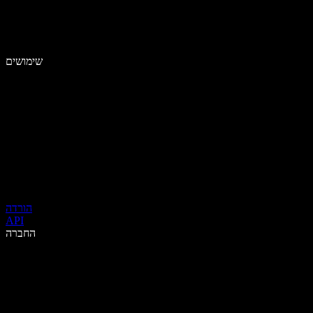
שימושים
הורדה
API
החברה