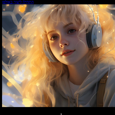
התחילו ליצור באולפן