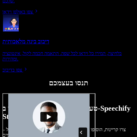
שלכם.
צפו באולפן וידאו
דיבוב בינה מלאכותית
בלחיצה, המירו כל וידאו לכל שפה. התאמה חכמה לקול, אינטונציה
ומהירות.
צפו בדיבוב
תנסו בעצמכם
טעימה קטנה ממה שתוכלו ליצור ב-Speechify
Studio.
צרו קריינות, הוסיפו תמונות ללא זכויות, אודיו, סרטונים ושיבוט קול –
לפרויקטים קוליים־חזותיים מושלמים.