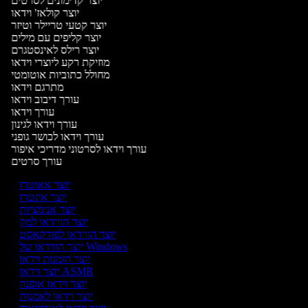
יוצר קדימונים לסרטים
יוצר קולאז' וידאו
יוצר קטעי טריילר וטיזר
יוצר קליפים עם מילים
יוצר רילס לאינסטגרם
מוזיקת רקע ליוצרי וידאו
מחולל כתוביות אוטומטי
מתרגם וידאו
עורך דיבוב וידאו
עורך וידאו
עורך וידאו לגינון
עורך וידאו לכושר גופני
עורך וידאו לסרטוני מדריכי איפור
עורך סרטים
יוצר אאוטרו
יוצר אינטרו
יוצר אנימציות
יוצר הווידאו למק
יוצר הווידאו לפודקאסט
יוצר הווידאו של Windows
יוצר הזמנות וידאו
יוצר וידאו ASMR
יוצר וידאו אופנה
יוצר וידאו לאמנות