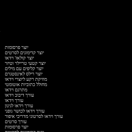
יו
יו
יוצר פרסומות
יוצר קדימונים לסרטים
יוצר קולאז' וידאו
יוצר קטעי טריילר וטיזר
יוצר קליפים עם מילים
יוצר רילס לאינסטגרם
מוזיקת רקע ליוצרי וידאו
מחולל כתוביות אוטומטי
מתרגם וידאו
עורך דיבוב וידאו
עורך וידאו
עורך וידאו לגינון
עורך וידאו לכושר גופני
עורך וידאו לסרטוני מדריכי איפור
עורך סרטים
יוצר פרסומות