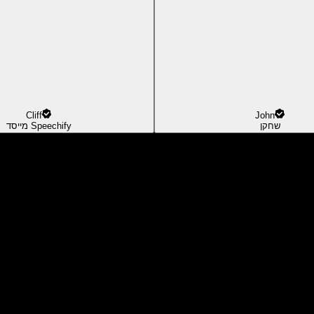
Cliff
John
שחקן
מייסד Speechify