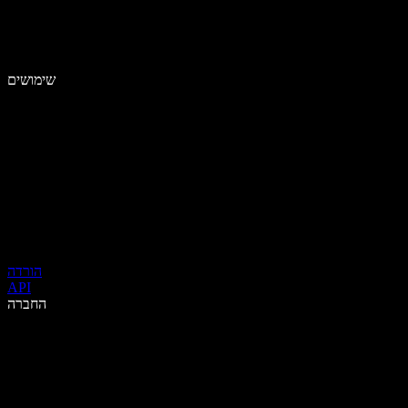
שימושים
הורדה
API
החברה