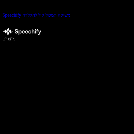
Speechify משיקה תמלול קול להקלדה
לכתוב פי 5 מהר יותר עם הכתבה קולית
מוצרים
למידע נוסף