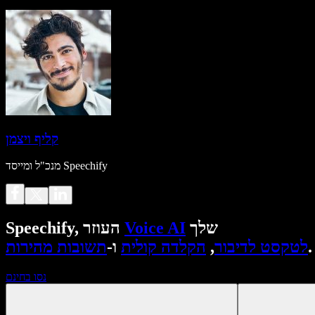
קליף ויצמן
מנכ"ל ומייסד Speechify
שלך
Voice AI
Speechify, העוזר
.
לטקסט לדיבור
,
הקלדה קולית
ו-
תשובות מהירות
נסו בחינם