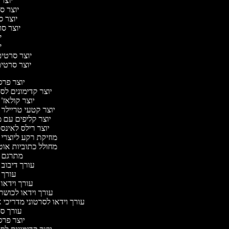
יוצר 
יוצר סר
יוצר סר
יוצר סרט
יו
יו
יוצר סרטים 
יוצר סרטים 
יוצר פר
יוצר קדימונים ל
יוצר קולאז'
יוצר קטעי טריילר 
יוצר קליפים עם 
יוצר רילס לאינ
מוזיקת רקע ליוצרי 
מחולל כתוביות או
מתרגם 
עורך דיבוב 
עורך 
עורך וידאו 
עורך וידאו לכושר
עורך וידאו לסרטוני מדריכי 
עורך ס
יוצר פר