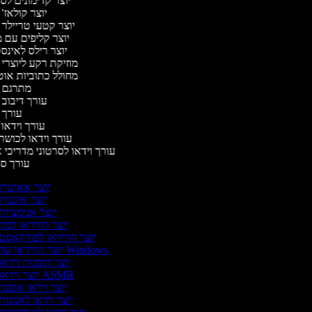
יוצר קדימונים ל
יוצר קולאז'
יוצר קטעי טריילר 
יוצר קליפים עם 
יוצר רילס לאינ
מוזיקת רקע ליוצרי 
מחולל כתוביות או
מתרגם 
עורך דיבוב 
עורך 
עורך וידאו 
עורך וידאו לכושר
עורך וידאו לסרטוני מדריכי 
עורך ס
יוצר אאוטרו
יוצר אינטרו
יוצר אנימציות
יוצר הווידאו למק
יוצר הווידאו לפודקאסט
יוצר הווידאו של Windows
יוצר הזמנות וידאו
יוצר וידאו ASMR
יוצר וידאו אופנה
יוצר וידאו לאמנות