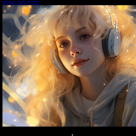
התחילו ליצור באולפן