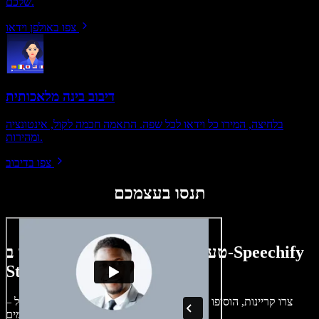
שלכם.
צפו באולפן וידאו
דיבוב בינה מלאכותית
בלחיצה, המירו כל וידאו לכל שפה. התאמה חכמה לקול, אינטונציה
ומהירות.
צפו בדיבוב
תנסו בעצמכם
טעימה קטנה ממה שתוכלו ליצור ב-Speechify
Studio.
צרו קריינות, הוסיפו תמונות ללא זכויות, אודיו, סרטונים ושיבוט קול –
לפרויקטים קוליים־חזותיים מושלמים.