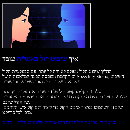
איך
שיבוט קול באנגלית
עובד
תהליך שיבוט הקול מעולם לא היה קל יותר. עם טכנולוגיית הקול
המתקדמת מבוססת הבינה המלאכותית של Speechify Studio, השיבוט
של הקול שלכם יהיה מוכן לשימוש תוך שניות!
שלב 1: הקליטו קטע קול של 20 שניות או העלו קובץ שמע.
שלב 2: האלגוריתמים המתקדמים שלנו מנתחים את הניואנסים הייחודיים
של הקול שלכם.
שלב 3: השתמשו בפיצ'ר שיבוט הקול כדי ליצור דגם קול אישי ומותאם,
מוכן לכל פרויקט.
נסו את זה. צרו את קול הבינה המלאכותית שלכם באנגלית – בחינם