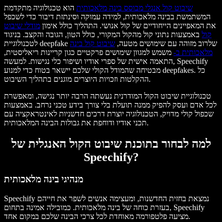
שיבוט קול אנגלי מבוסס בינה מלאכותית
הוא טכנולוגיה מתקדמת
המשתמשת בבינה מלאכותית, למידה עמוקה וסינתזת דיבור כדי לשכפל
את המאפיינים הייחודיים של קול אנושי. התהליך כולל אימון
מודלי שיבוט
קול
באמצעות נתוני קול מהקול המקורי, כולל הטון, הגובה והקצב. בניגוד
לטכנולוגיית deepfake שלרוב מזוהה עם שימושים מטעה,
שיבוט קול בינה
מלאכותית ב-
משמש למגוון שימושים פרקטיים כגון קריינות ריאליסטית,
התאמה אישית של ספרי אודיו ושיפור כלי נגישות. למעשה, Speechify
מבטיחה שהמודל הקולי שלכם יישאר בטוח כדי למנוע deepfakes. כל
ההקלטות וזכויות היוצרים מוגנים בתהליך השיבוט.
טכנולוגיית שיבוט הקול המודרנית נעשתה הרבה יותר נגישה, ומאפשרת
לכל אדם ועסק להפיק ממנה תועלת בלי צורך בידע טכני נרחב. באמצעות
שכפול קולי מדויק, הטכנולוגיה יוצרת דרכים חדשניות לאינטראקציה עם
תכני אודיו ודוחפת את גבולות הבינה המלאכותית.
למה לבחור בתוכנת שיבוט הקול האנגלית של
Speechify?
מנהיגי בינה מלאכותית
Speechify נמצאת בחזית החדשנות, ומעצימה אנשים לשפר את חייהם
בעזרת כוחה של בינה מלאכותית. כמובילה אמינה בתחום, Speechify
מציעה פלטפורמה מאוחדת לכל צרכי הבינה שלכם במקום אחד.