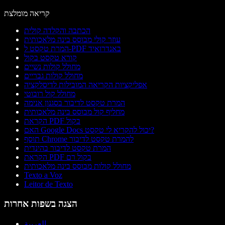
קריאה מומלצת
הכתבה והקלדה קולית
עוזר קולי מבוסס בינה מלאכותית
המרת טקסט ל-PDF באנדרואיד
קורא טקסט בקול
מחולל קולות נשיים
מחולל קולות גבריים
אפליקציות הקריאה המובילות לדיסלקציה
מחולל קול רובוטי
המרת טקסט לדיבור בסגנון אנימה
מחליף קול מבוסס בינה מלאכותית
הקראת PDF בקול
האם Google Docs יכול להקריא לי טקסט?
תוסף Chrome להמרת טקסט לדיבור
המרת טקסט לדיבור בהינדית
הקראת PDF בקול רם
מחולל קולות מבוסס בינה מלאכותית
Texto a Voz
Leitor de Texto
הצגה בשפות אחרות
العربية