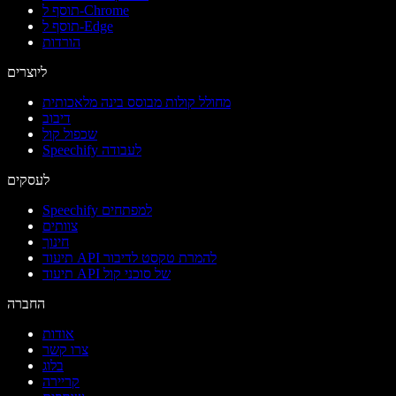
תוסף ל-Chrome
תוסף ל-Edge
הורדות
ליוצרים
מחולל קולות מבוסס בינה מלאכותית
דיבוב
שכפול קול
Speechify לעבודה
לעסקים
Speechify למפתחים
צוותים
חינוך
תיעוד API להמרת טקסט לדיבור
תיעוד API של סוכני קול
החברה
אודות
צרו קשר
בלוג
קריירה