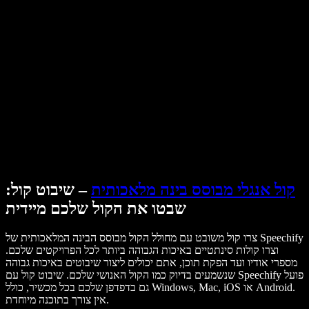
מקרי בוחן ל-B2B
משנה קול עם בינה מלאכותית
ביקורות
אפליקציות להקראת טקסט
בתקשורת
הקרא לי
קורא טקסט בקול
לארגונים
Speechify לארגונים ולחינוך
דברו עם צוות המכירות
Speechify לנגישות במקום העבודה
Speechify ל-DSA
סוכני הקול של SIMBA
Speechify למפתחים
קול אנגלי מבוסס בינה מלאכותית
– שיבוט קול:
שבטו את הקול שלכם מיידית
צרו קול משובט עם מחולל הקול מבוסס הבינה המלאכותית של Speechify
וצרו קולות סינתטיים באיכות הגבוהה ביותר לכל הפרויקטים שלכם.
מספרי אודיו ועד הפקת תוכן, אתם יכולים ליצור שיבוטים באיכות גבוהה
שנשמעים בדיוק כמו הקול האנושי שלכם. שיבוט קול עם Speechify פועל
גם בדפדפן שלכם בכל מכשיר, כולל Windows, Mac, iOS או Android.
אין צורך בתוכנה מיוחדת.