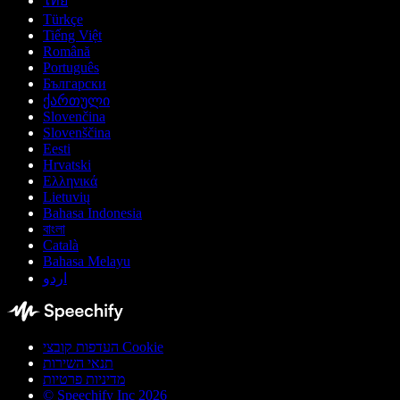
ไทย
Türkçe
Tiếng Việt
Română
Português
Български
ქართული
Slovenčina
Slovenščina
Eesti
Hrvatski
Ελληνικά
Lietuvių
Bahasa Indonesia
বাংলা
Català
Bahasa Melayu
اردو
העדפות קובצי Cookie
תנאי השירות
מדיניות פרטיות
© Speechify Inc 2026