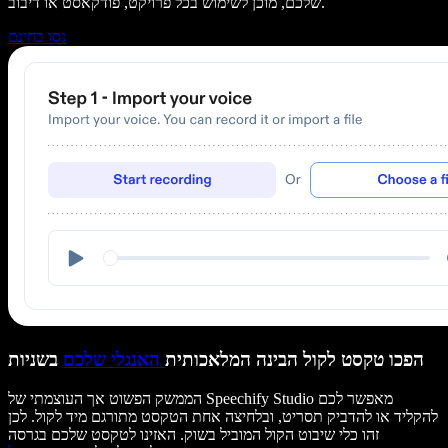
שלכם, מוכן לשימוש בכל פרויקט, פודקאסט או דיבוב.
נסו בחינם
הפכו טקסט לקול הבינה המלאכותית
האנגלי שלכם
בשניות
הממשק הפשוט אך העוצמתי של Speechify Studio מאפשר לכם
להקליד או להדביק תסריט, ובלחיצה אחת הטקסט מתורגם מיד לקול. לכן
זהו כלי שיבוט הקול המוביל בשוק. האזינו לטקסט שלכם בגרסה