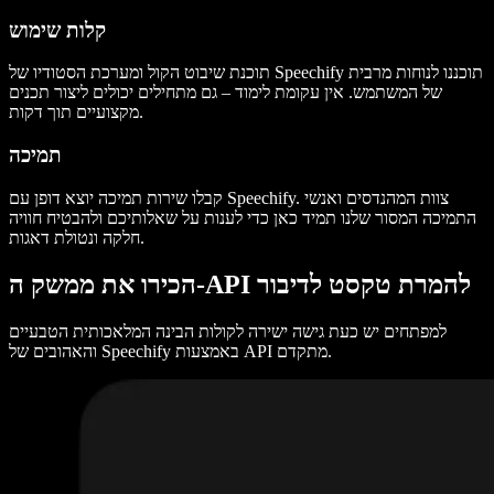
קלות שימוש
תוכנת שיבוט הקול ומערכת הסטודיו של Speechify תוכננו לנוחות מרבית
של המשתמש. אין עקומת לימוד – גם מתחילים יכולים ליצור תכנים
מקצועיים תוך דקות.
תמיכה
קבלו שירות תמיכה יוצא דופן עם Speechify. צוות המהנדסים ואנשי
התמיכה המסור שלנו תמיד כאן כדי לענות על שאלותיכם ולהבטיח חוויה
חלקה ונטולת דאגות.
הכירו את ממשק ה-API להמרת טקסט לדיבור
למפתחים יש כעת גישה ישירה לקולות הבינה המלאכותית הטבעיים
והאהובים של Speechify באמצעות API מתקדם.