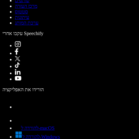
שותפים
מרכז העזרה
סטטוס
עיתונות
ערכת המותג
עקבו אחרי Speechify
הורידו את האפליקציה
להורדה ל-macOS
להורדה ל-Windows