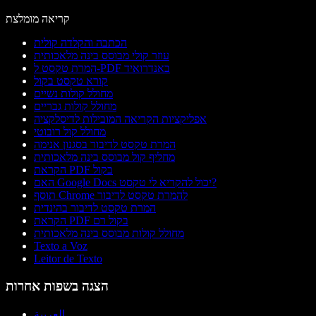
קריאה מומלצת
הכתבה והקלדה קולית
עוזר קולי מבוסס בינה מלאכותית
המרת טקסט ל-PDF באנדרואיד
קורא טקסט בקול
מחולל קולות נשיים
מחולל קולות גבריים
אפליקציות הקריאה המובילות לדיסלקציה
מחולל קול רובוטי
המרת טקסט לדיבור בסגנון אנימה
מחליף קול מבוסס בינה מלאכותית
הקראת PDF בקול
האם Google Docs יכול להקריא לי טקסט?
תוסף Chrome להמרת טקסט לדיבור
המרת טקסט לדיבור בהינדית
הקראת PDF בקול רם
מחולל קולות מבוסס בינה מלאכותית
Texto a Voz
Leitor de Texto
הצגה בשפות אחרות
العربية