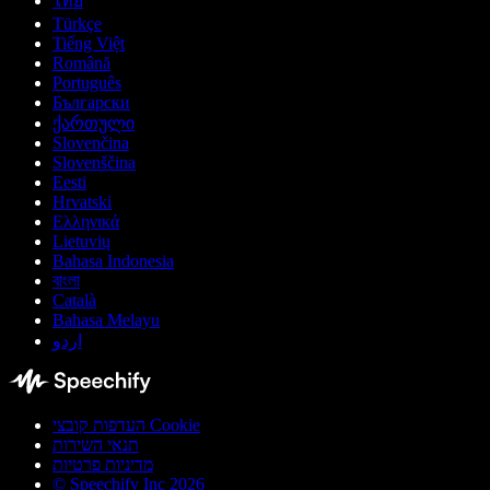
ไทย
Türkçe
Tiếng Việt
Română
Português
Български
ქართული
Slovenčina
Slovenščina
Eesti
Hrvatski
Ελληνικά
Lietuvių
Bahasa Indonesia
বাংলা
Català
Bahasa Melayu
اردو
העדפות קובצי Cookie
תנאי השירות
מדיניות פרטיות
© Speechify Inc 2026