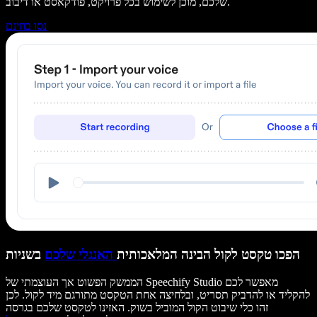
שלכם, מוכן לשימוש בכל פרויקט, פודקאסט או דיבוב.
נסו בחינם
הפכו טקסט לקול הבינה המלאכותית
האנגלי שלכם
בשניות
הממשק הפשוט אך העוצמתי של Speechify Studio מאפשר לכם
להקליד או להדביק תסריט, ובלחיצה אחת הטקסט מתורגם מיד לקול. לכן
זהו כלי שיבוט הקול המוביל בשוק. האזינו לטקסט שלכם בגרסה