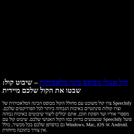
מקרי בוחן ל-B2B
משנה קול עם בינה מלאכותית
ביקורות
אפליקציות להקראת טקסט
בתקשורת
הקרא לי
קורא טקסט בקול
לארגונים
Speechify לארגונים ולחינוך
דברו עם צוות המכירות
Speechify לנגישות במקום העבודה
Speechify ל-DSA
סוכני הקול של SIMBA
Speechify למפתחים
קול אנגלי מבוסס בינה מלאכותית
– שיבוט קול:
שבטו את הקול שלכם מיידית
צרו קול משובט עם מחולל הקול מבוסס הבינה המלאכותית של Speechify
וצרו קולות סינתטיים באיכות הגבוהה ביותר לכל הפרויקטים שלכם.
מספרי אודיו ועד הפקת תוכן, אתם יכולים ליצור שיבוטים באיכות גבוהה
שנשמעים בדיוק כמו הקול האנושי שלכם. שיבוט קול עם Speechify פועל
גם בדפדפן שלכם בכל מכשיר, כולל Windows, Mac, iOS או Android.
אין צורך בתוכנה מיוחדת.