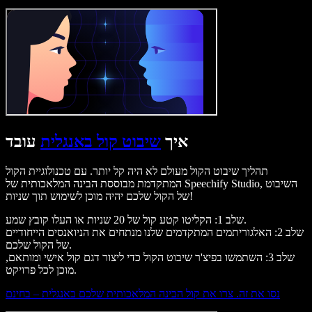
איך
שיבוט קול באנגלית
עובד
תהליך שיבוט הקול מעולם לא היה קל יותר. עם טכנולוגיית הקול
המתקדמת מבוססת הבינה המלאכותית של Speechify Studio, השיבוט
של הקול שלכם יהיה מוכן לשימוש תוך שניות!
שלב 1: הקליטו קטע קול של 20 שניות או העלו קובץ שמע.
שלב 2: האלגוריתמים המתקדמים שלנו מנתחים את הניואנסים הייחודיים
של הקול שלכם.
שלב 3: השתמשו בפיצ'ר שיבוט הקול כדי ליצור דגם קול אישי ומותאם,
מוכן לכל פרויקט.
נסו את זה. צרו את קול הבינה המלאכותית שלכם באנגלית – בחינם