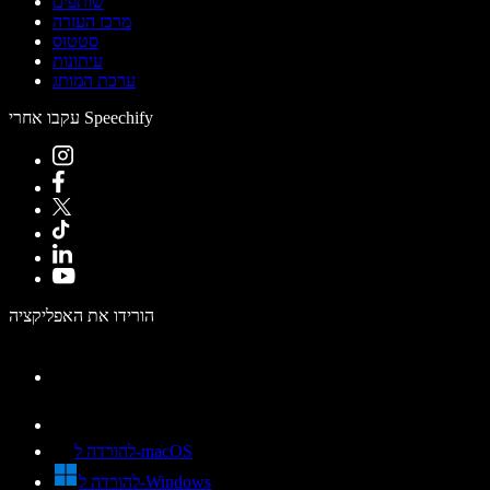
שותפים
מרכז העזרה
סטטוס
עיתונות
ערכת המותג
עקבו אחרי Speechify
הורידו את האפליקציה
להורדה ל-macOS
להורדה ל-Windows