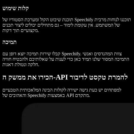
קלות שימוש
תוכנת שיבוט הקול ומערכת הסטודיו של Speechify תוכננו לנוחות מרבית
של המשתמש. אין עקומת לימוד – גם מתחילים יכולים ליצור תכנים
מקצועיים תוך דקות.
תמיכה
קבלו שירות תמיכה יוצא דופן עם Speechify. צוות המהנדסים ואנשי
התמיכה המסור שלנו תמיד כאן כדי לענות על שאלותיכם ולהבטיח חוויה
חלקה ונטולת דאגות.
הכירו את ממשק ה-API להמרת טקסט לדיבור
למפתחים יש כעת גישה ישירה לקולות הבינה המלאכותית הטבעיים
והאהובים של Speechify באמצעות API מתקדם.