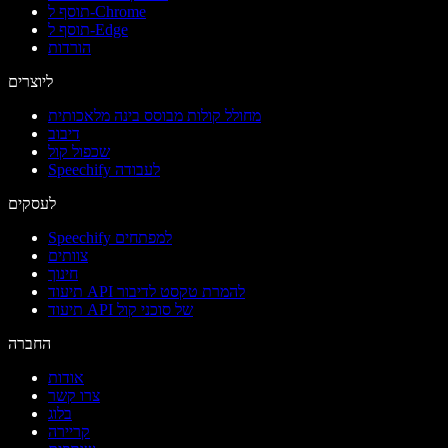
תוסף ל-Chrome
תוסף ל-Edge
הורדות
ליוצרים
מחולל קולות מבוסס בינה מלאכותית
דיבוב
שכפול קול
Speechify לעבודה
לעסקים
Speechify למפתחים
צוותים
חינוך
תיעוד API להמרת טקסט לדיבור
תיעוד API של סוכני קול
החברה
אודות
צרו קשר
בלוג
קריירה