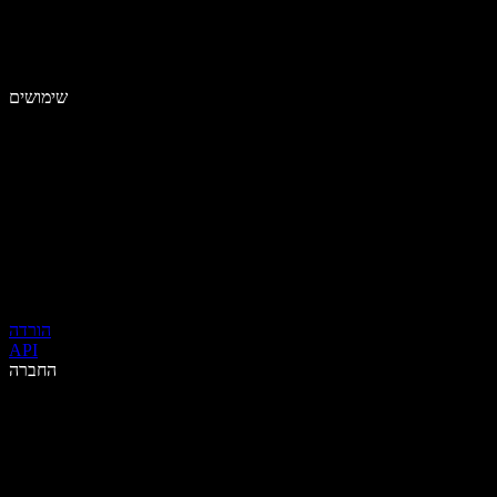
שימושים
הורדה
API
החברה