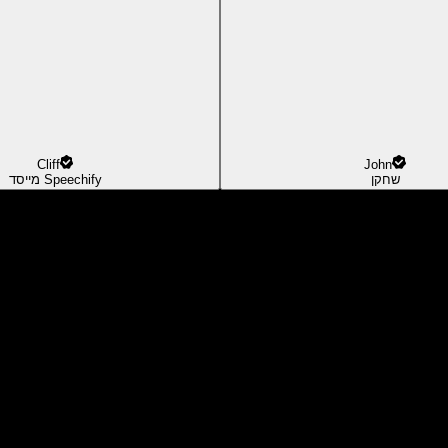
Cliff
John
שחקן
מייסד Speechify