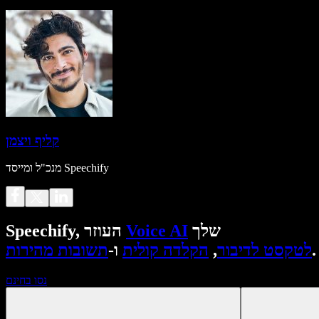
קליף ויצמן
מנכ"ל ומייסד Speechify
שלך
Voice AI
Speechify, העוזר
.
לטקסט לדיבור
,
הקלדה קולית
ו-
תשובות מהירות
נסו בחינם