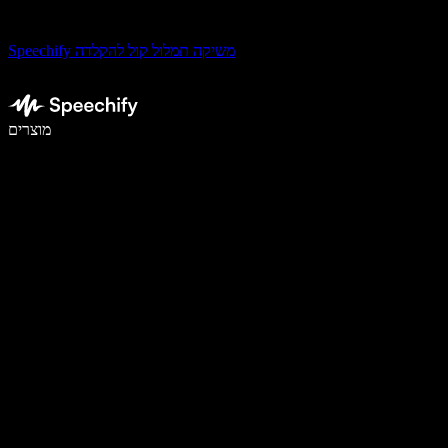
Speechify משיקה תמלול קול להקלדה
לכתוב פי 5 מהר יותר עם הכתבה קולית
מוצרים
למידע נוסף