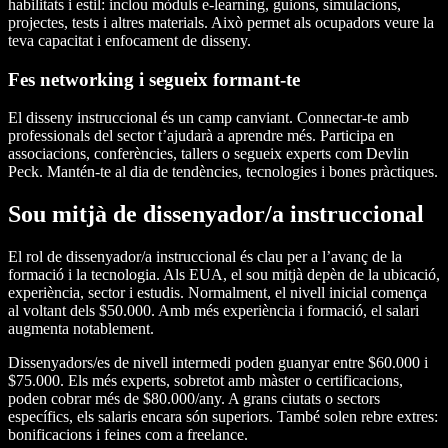
habilitats i estil: inclou mòduls e-learning, guions, simulacions,
projectes, tests i altres materials. Això permet als ocupadors veure la
teva capacitat i enfocament de disseny.
Fes networking i segueix formant-te
El disseny instruccional és un camp canviant. Connectar-te amb
professionals del sector t’ajudarà a aprendre més. Participa en
associacions, conferències, tallers o segueix experts com Devlin
Peck. Mantén-te al dia de tendències, tecnologies i bones pràctiques.
Sou mitjà de dissenyador/a instruccional
El rol de dissenyador/a instruccional és clau per a l’avanç de la
formació i la tecnologia. Als EUA, el sou mitjà depèn de la ubicació,
experiència, sector i estudis. Normalment, el nivell inicial comença
al voltant dels $50.000. Amb més experiència i formació, el salari
augmenta notablement.
Dissenyadors/es de nivell intermedi poden guanyar entre $60.000 i
$75.000. Els més experts, sobretot amb màster o certificacions,
poden cobrar més de $80.000/any. A grans ciutats o sectors
específics, els salaris encara són superiors. També solen rebre extres:
bonificacions i feines com a freelance.