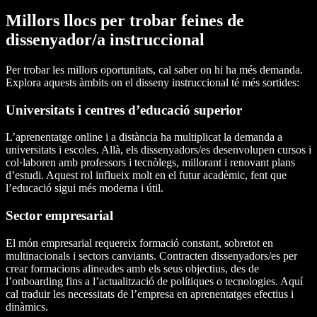
Millors llocs per trobar feines de
dissenyador/a instruccional
Per trobar les millors oportunitats, cal saber on hi ha més demanda.
Explora aquests àmbits on el disseny instruccional té més sortides:
Universitats i centres d’educació superior
L’aprenentatge online i a distància ha multiplicat la demanda a
universitats i escoles. Allà, els dissenyadors/es desenvolupen cursos i
col·laboren amb professors i tecnòlegs, millorant i renovant plans
d’estudi. Aquest rol influeix molt en el futur acadèmic, fent que
l’educació sigui més moderna i útil.
Sector empresarial
El món empresarial requereix formació constant, sobretot en
multinacionals i sectors canviants. Contracten dissenyadors/es per
crear formacions alineades amb els seus objectius, des de
l’onboarding fins a l’actualització de polítiques o tecnologies. Aquí
cal traduir les necessitats de l’empresa en aprenentatges efectius i
dinàmics.