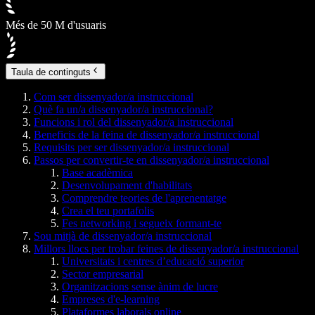
Més de 50 M d'usuaris
Taula de continguts
Com ser dissenyador/a instruccional
Què fa un/a dissenyador/a instruccional?
Funcions i rol del dissenyador/a instruccional
Beneficis de la feina de dissenyador/a instruccional
Requisits per ser dissenyador/a instruccional
Passos per convertir-te en dissenyador/a instruccional
Base acadèmica
Desenvolupament d'habilitats
Comprendre teories de l'aprenentatge
Crea el teu portafolis
Fes networking i segueix formant-te
Sou mitjà de dissenyador/a instruccional
Millors llocs per trobar feines de dissenyador/a instruccional
Universitats i centres d’educació superior
Sector empresarial
Organitzacions sense ànim de lucre
Empreses d'e-learning
Plataformes laborals online