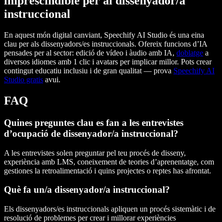
imprescindible per al dissenyador/a
instruccional
En aquest món digital canviant, Speechify AI Studio és una eina
clau per als dissenyadors/es instruccionals. Ofereix funcions d’IA
pensades per al sector: edició de vídeo i àudio amb IA,
doblatge
a
diversos idiomes amb 1 clic i avatars per implicar millor. Pots crear
contingut educatiu inclusiu i de gran qualitat — prova
Speechify AI
Studio gratis
avui.
FAQ
Quines preguntes clau es fan a les entrevistes
d’ocupació de dissenyador/a instruccional?
A les entrevistes solen preguntar pel teu procés de disseny,
experiència amb LMS, coneixement de teories d’aprenentatge, com
gestiones la retroalimentació i quins projectes o reptes has afrontat.
Què fa un/a dissenyador/a instruccional?
Els dissenyadors/es instruccionals apliquen un procés sistemàtic i de
resolució de problemes per crear i millorar experiències