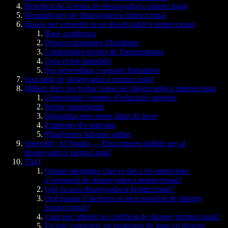
Beneficis de la feina de dissenyador/a instruccional
Requisits per ser dissenyador/a instruccional
Passos per convertir-te en dissenyador/a instruccional
Base acadèmica
Desenvolupament d'habilitats
Comprendre teories de l'aprenentatge
Crea el teu portafolis
Fes networking i segueix formant-te
Sou mitjà de dissenyador/a instruccional
Millors llocs per trobar feines de dissenyador/a instruccional
Universitats i centres d’educació superior
Sector empresarial
Organitzacions sense ànim de lucre
Empreses d'e-learning
Plataformes laborals online
Speechify AI Studio — Eina imprescindible per al
dissenyador/a instruccional
FAQ
Quines preguntes clau es fan a les entrevistes
d’ocupació de dissenyador/a instruccional?
Què fa un/a dissenyador/a instruccional?
Què hauria d’incloure al meu portafoli de disseny
instruccional?
Com puc obtenir un certificat de disseny instruccional?
En què consisteix un programa de grau en disseny