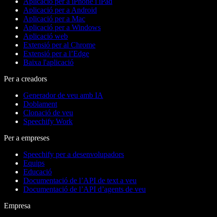
Aplicació per a iPhone i iPad
Aplicació per a Android
Aplicació per a Mac
Aplicació per a Windows
Aplicació web
Extensió per al Chrome
Extensió per a l’Edge
Baixa l'aplicació
Per a creadors
Generador de veu amb IA
Doblament
Clonació de veu
Speechify Work
Per a empreses
Speechify per a desenvolupadors
Equips
Educació
Documentació de l’API de text a veu
Documentació de l’API d’agents de veu
Empresa