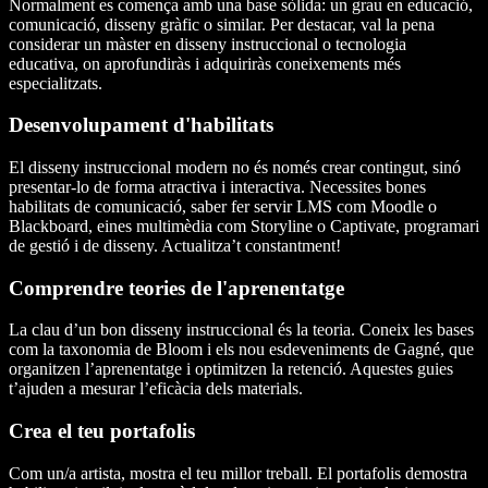
Normalment es comença amb una base sòlida: un grau en educació,
comunicació, disseny gràfic o similar. Per destacar, val la pena
considerar un màster en disseny instruccional o tecnologia
educativa, on aprofundiràs i adquiriràs coneixements més
especialitzats.
Desenvolupament d'habilitats
El disseny instruccional modern no és només crear contingut, sinó
presentar-lo de forma atractiva i interactiva. Necessites bones
habilitats de comunicació, saber fer servir LMS com Moodle o
Blackboard, eines multimèdia com Storyline o Captivate, programari
de gestió i de disseny. Actualitza’t constantment!
Comprendre teories de l'aprenentatge
La clau d’un bon disseny instruccional és la teoria. Coneix les bases
com la taxonomia de Bloom i els nou esdeveniments de Gagné, que
organitzen l’aprenentatge i optimitzen la retenció. Aquestes guies
t’ajuden a mesurar l’eficàcia dels materials.
Crea el teu portafolis
Com un/a artista, mostra el teu millor treball. El portafolis demostra