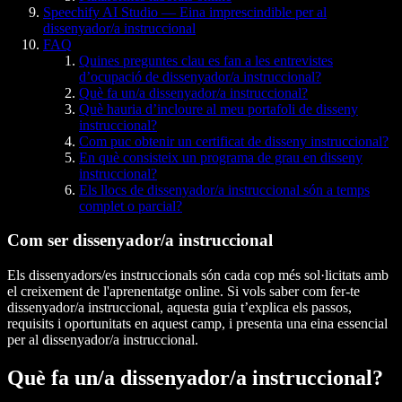
Speechify AI Studio — Eina imprescindible per al
dissenyador/a instruccional
FAQ
Quines preguntes clau es fan a les entrevistes
d’ocupació de dissenyador/a instruccional?
Què fa un/a dissenyador/a instruccional?
Què hauria d’incloure al meu portafoli de disseny
instruccional?
Com puc obtenir un certificat de disseny instruccional?
En què consisteix un programa de grau en disseny
instruccional?
Els llocs de dissenyador/a instruccional són a temps
complet o parcial?
Com ser dissenyador/a instruccional
Els dissenyadors/es instruccionals són cada cop més sol·licitats amb
el creixement de l'aprenentatge online. Si vols saber com fer-te
dissenyador/a instruccional, aquesta guia t’explica els passos,
requisits i oportunitats en aquest camp, i presenta una eina essencial
per al dissenyador/a instruccional.
Què fa un/a dissenyador/a instruccional?