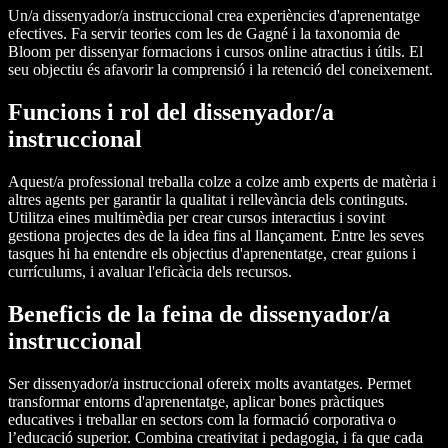
Un/a dissenyador/a instruccional crea experiències d'aprenentatge
efectives. Fa servir teories com les de Gagné i la taxonomia de
Bloom per dissenyar formacions i cursos online atractius i útils. El
seu objectiu és afavorir la comprensió i la retenció del coneixement.
Funcions i rol del dissenyador/a
instruccional
Aquest/a professional treballa colze a colze amb experts de matèria i
altres agents per garantir la qualitat i rellevància dels continguts.
Utilitza eines multimèdia per crear cursos interactius i sovint
gestiona projectes des de la idea fins al llançament. Entre les seves
tasques hi ha entendre els objectius d'aprenentatge, crear guions i
currículums, i avaluar l'eficàcia dels recursos.
Beneficis de la feina de dissenyador/a
instruccional
Ser dissenyador/a instruccional ofereix molts avantatges. Permet
transformar entorns d'aprenentatge, aplicar bones pràctiques
educatives i treballar en sectors com la formació corporativa o
l’educació superior. Combina creativitat i pedagogia, i fa que cada