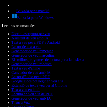
Baixa-la per a macOS
Baixa-la per a Windows
Lectures recomanades
Dictat i escriptura per veu
Assistent de veu amb IA
Text a veu per a PDF a Android
Lector de text a veu
Generador de veu femenina
Generador de veu masculina
Els millors programes de lectura per a la dislèxia
Generador de veu robòtica
Text a veu d'anime
Canviador de veu amb IA
Lector d'àudio per a PDF
Google Docs pot llegir en veu alta
Extensió de text a veu per al Chrome
Text a veu en hindi
Lectura en veu alta de PDF
Generador de veu amb IA
Texto a Voz
Leitor de Texto