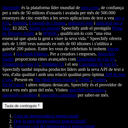
Speechify
és la plataforma líder mundial de
text a veu
, de confiança
per a més de 50 milions d'usuaris i avalada per més de 500.000
ressenyes de cinc estrelles a les seves aplicacions de text a veu
per a
iOS
,
Android
,
Extensió de Chrome
,
aplicació web
i
aplicació per a
Mac
. El 2025,
Apple va premiar
Speechify amb el prestigiós
Premi
de Disseny Apple
a la
WWDC
, qualificant-lo com “una eina
essencial que ajuda la gent a viure la seva vida.” Speechify ofereix
més de 1.000 veus naturals en més de 60 idiomes i s'utilitza a
gairebé 200 països. Entre les veus de celebritats hi trobem
Snoop
Dogg
i
Gwyneth Paltrow
. Per a creadors i empreses,
Speechify
Studio
proporciona eines avançades com
Generador de veu IA
,
Clonació de veus IA
,
Doblatge IA
i el seu
Canviador de veu IA
.
Speechify també impulsa productes líders amb la seva API de text a
veu, d'alta qualitat i amb una relació qualitat-preu òptima
API de text
a veu
. Present en
The Wall Street Journal
,
CNBC
,
Forbes
,
TechCrunch
i altres mitjans destacats, Speechify és el proveïdor de
text a veu més gran del món. Visiteu
speechify.com/news
,
speechify.com/blog
i
speechify.com/press
per saber-ne més.
Taula de continguts
Com ser dissenyador/a instruccional
Què fa un/a dissenyador/a instruccional?
Funcions i rol del dissenyador/a instruccional