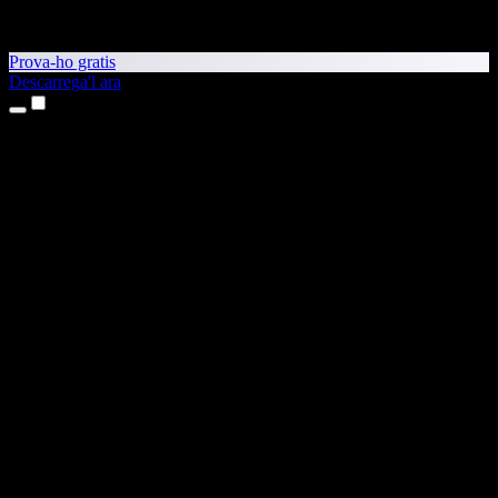
Prova-ho gratis
Descarrega'l ara
Productes
Text a veu
Aplicacions per a iPhone i iPad
Aplicació per a Android
Extensió per al Chrome
Extensió per a l'Edge
Aplicació web
Aplicació per al Mac
Aplicació per al Windows