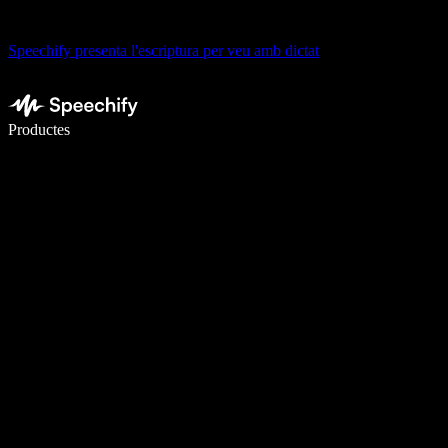
Speechify presenta l'escriptura per veu amb dictat
Escriu 5× més ràpid amb la veu
Productes
Més informació