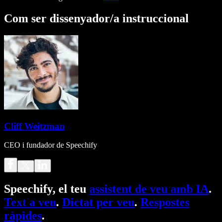
Com ser dissenyador/a instruccional
Cliff Weitzman
CEO i fundador de Speechify
Speechify, el teu
assistent de veu amb IA
.
Text a veu
.
Dictat per veu
.
Respostes
ràpides
.