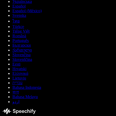
Українська
Español
Español (México)
Svenska
ไทย
Türkçe
Tiếng Việt
Română
Português
Български
ქართული
Slovenčina
Slovenščina
Eesti
Hrvatski
Ελληνικά
Lietuvių
עברית
Bahasa Indonesia
বাংলা
Bahasa Melayu
اردو