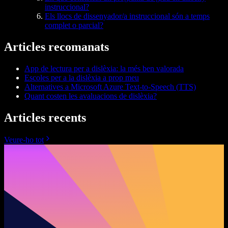
instruccional?
Els llocs de dissenyador/a instruccional són a temps
complet o parcial?
Articles recomanats
App de lectura per a dislèxia: la més ben valorada
Escoles per a la dislèxia a prop meu
Alternatives a Microsoft Azure Text-to-Speech (TTS)
Quant costen les avaluacions de dislèxia?
Articles recents
Veure-ho tot