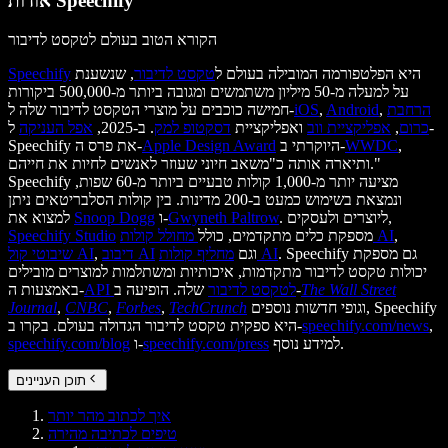
אודות Speechify
הקורא הטוב בעולם לטקסט לדיבור
היא הפלטפורמה המובילה בעולם ל
טקסט לדיבור
, שנשענת
Speechify
על למעלה מ-50 מיליון משתמשים ומגובה ביותר מ-500,000 ביקורות
הרחבת
,
Android
,
iOS
חמישה כוכבים על מוצרי הטקסט לדיבור שלה ל-
כרום
,
אפליקציית ווב
ואפליקציית
דסקטופ למק
. ב-2025,
אפל העניקה
ל-
,
WWDC
היוקרתי ב-
Apple Design Award
Speechify את פרס ה-
ותיארה אותה כ"משאב חיוני שעוזר לאנשים לחיות את חייהם."
Speechify מציעה יותר מ-1,000 קולות טבעיים ביותר מ-60 שפות,
ונמצאת בשימוש כמעט ב-200 מדינות. בין קולות הסלבריטאים ניתן
. ליוצרים ולעסקים,
Gwyneth Paltrow
ו-
Snoop Dogg
למצוא את
,
מחולל קולות AI
מספקת כלים מתקדמים, כולל
Speechify Studio
. Speechify גם מספקת
מחליף קולות AI
וגם
דיבוב AI
,
שיבוטי קול AI
יכולות טקסט לדיבור מתקדמות, איכותיות ומשתלמות למוצרים מובילים
The Wall Street
שלה. הופיעה ב-
API לטקסט לדיבור
באמצעות ה-
וגופי חדשות נוספים, Speechify
TechCrunch
,
Forbes
,
CNBC
,
Journal
,
speechify.com/news
היא ספקית טקסט לדיבור הגדולה בעולם. בקרו ב-
למידע נוסף.
speechify.com/press
ו-
speechify.com/blog
תוכן העניינים
איך לכתוב מהר יותר
טיפים לכתיבה מהירה