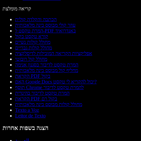
קריאה מומלצת
הכתבה והקלדה קולית
עוזר קולי מבוסס בינה מלאכותית
המרת טקסט ל-PDF באנדרואיד
קורא טקסט בקול
מחולל קולות נשיים
מחולל קולות גבריים
אפליקציות הקריאה המובילות לדיסלקציה
מחולל קול רובוטי
המרת טקסט לדיבור בסגנון אנימה
מחליף קול מבוסס בינה מלאכותית
הקראת PDF בקול
האם Google Docs יכול להקריא לי טקסט?
תוסף Chrome להמרת טקסט לדיבור
המרת טקסט לדיבור בהינדית
הקראת PDF בקול רם
מחולל קולות מבוסס בינה מלאכותית
Texto a Voz
Leitor de Texto
הצגה בשפות אחרות
العربية