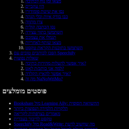
מצאו זמן נוח לכתיבה
היו עקביים
נסו את שיטת פומודורו
כבו בודק איות וכלי הגהה
צרו מתווה
נסו הכתבה קולית
השתמשו בתווי עצירה
תגמלו את עצמכם
מצאו שותף לאחריות
השתמשו בתוכנות הקראת טקסט
הפכו לכותבים טובים עם Speechify
שאלות נפוצות
איך אפשר להעלות מהירות כתיבה?
למה אני כותב/ת לאט?
איך אפשר להאיץ הקלדה?
מה זה NaNoWriMo?
פוסטים מומלצים
Bookshare מול Learning Ally: ההשוואה הסופית
הלקויות הלמידה הנפוצות ביותר
מאמרים בצרפתית לקריאה
טקסט לדיבור בעברית
Speechify מול Read&Write: מה שחשוב לדעת