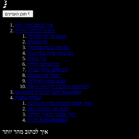
תוכן העניינים
איך לכתוב מהר יותר
טיפים לכתיבה מהירה
מצאו זמן נוח לכתיבה
היו עקביים
נסו את שיטת פומודורו
כבו בודק איות וכלי הגהה
צרו מתווה
נסו הכתבה קולית
השתמשו בתווי עצירה
תגמלו את עצמכם
מצאו שותף לאחריות
השתמשו בתוכנות הקראת טקסט
הפכו לכותבים טובים עם Speechify
שאלות נפוצות
איך אפשר להעלות מהירות כתיבה?
למה אני כותב/ת לאט?
איך אפשר להאיץ הקלדה?
מה זה NaNoWriMo?
איך לכתוב מהר יותר