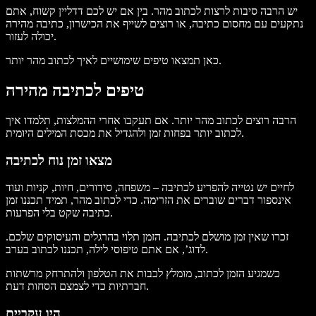
יש הרבה סיבות לרצות לכתוב מהר. בין אם יש לכם דדליין קשוח, אתם
נתקעים עם מחסום כתיבה, או רוצים לשייף את הכישרון, כתיבה מהירה
יכולה לעזור.
כאן תמצאו טיפים שימושיים לאיך לכתוב מהר יותר.
טיפים לכתיבה מהירה
הרבה רוצים לכתוב מהר יותר. אם תעקבו אחרי ההמלצות, תלמדו איך
לכתוב יותר בפחות זמן ולהגדיל את מכסת המילים היומית.
מצאו זמן נוח לכתיבה
לחיים יש נטייה להפריע לכתיבה – משפחה, סידורים, חיות, קניות ועוד
אינספור דברים שוברים את הזרימה. כדי לכתוב מהר, תמיד תכננו זמן
כתיבה שקט בלי הפרעות.
זכרו שאין זמן מושלם לכתיבה. הזמן תלוי בהרגלים והעיסוקים שלכם.
לדוג’, אם אתם טיפוסי לילה, תכננו לכתוב בערב.
כשמגיע הזמן לכתוב, מומלץ לכבות את הטלפון ולהתרחק מרשתות
חברתיות כדי לצמצם הסחות דעת.
היו עקביים