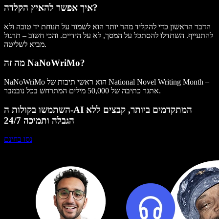
איך אפשר להאיץ הקלדה?
הדבר הראשון כדי להקליד מהר יותר הוא לשמור על תנוחת יד טובה ולא
להתעייף. השתדלו להסתכל על המסך, לא על הידיים. והכי חשוב – תרגול
מביא לשליטה.
מה זה NaNoWriMo?
NaNoWriMo הוא ראשי תיבות של National Novel Writing Month –
אתגר כתיבה של 50,000 מילים המתרחש בכל נובמבר.
השתמשו בקולות ה-AI המתקדמים ביותר, קבצים ללא
הגבלה ותמיכה 24/7
נסו בחינם