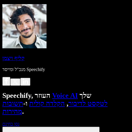
קליף ויצמן
מנכ"ל ומייסד Speechify
שלך
Voice AI
Speechify, העוזר
לטקסט לדיבור
,
הקלדה קולית
ו-
תשובות
.
מהירות
נסו בחינם