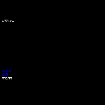
שימושים
הורדה
API
החברה