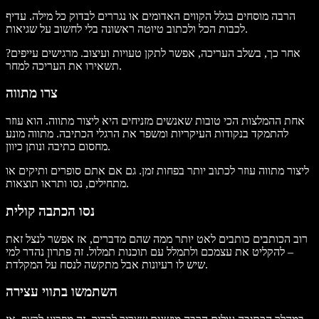
הרבה מוסחים בגלל הקווים האדומים או נגררים לבדוק כל מילה. עדיף
לכבות הכל ולכתוב טיוטה ראשונה בלי לחשוב על שגיאות.
אחר כך, בשלב העריכה, אפשר לתקן טעויות ועיצוב. מרגישים עייפים?
תשאירו את העריכה למחר.
צרו מתווה
אחת ההמלצות הכי טובות שאנשים מזניחים היא ליצור מתווה. הוא עוזר
להתמקד בנקודות העיקריות ומשפר את הרגלי הכתיבה. מתווה מונע
מחסום כתיבה ונותן כיוון.
ליצור מתווה עוזר לכתוב יותר בפחות זמן. גם אם אתם סופרים ותיקים או
מתחילים, נסו ותראו תוצאות.
נסו הכתבה קולית
רוב הכותבים כותבים לאט יותר ממה שהם מדברים, אז אפשר לנצל זאת
– להקליט את עצמכם ולתמלל עם תוכנות תמלול. זה פתרון נהדר למי
שיש לו רעיונות אבל מתקשה לנסח על המקלדת.
השתמשו בתווי עצירה