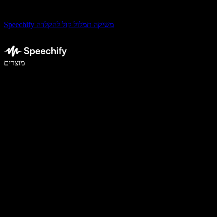
Speechify משיקה תמלול קול להקלדה
לכתוב פי 5 מהר יותר עם הכתבה קולית
מוצרים
למידע נוסף