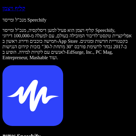
קליף ויצמן
מנכ"ל ומייסד Speechify
קליף ויצמן הוא פעיל למען דיסלקסיה, מנכ"ל ומייסד Speechify,
אפליקציית טקסט־לדיבור המובילה בעולם, עם למעלה מ-100,000 דירוגי
חמישה כוכבים ודירוג ראשון ב-App Store בקטגוריית חדשות ומגזינים.
ב-2017 נבחר לרשימת פורבס "30 מתחת ל-30" בזכות קידום הנגישות
לאנשים עם לקויות למידה. הופיע ב-EdSurge, Inc., PC Mag,
Entrepreneur, Mashable ועוד.