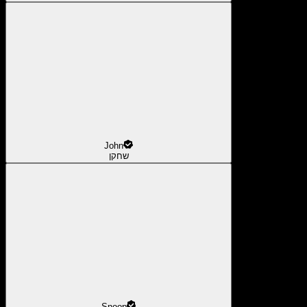
John
שחקן
Snoop