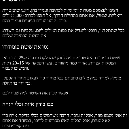
הציבו לעצמכם מטרות יומיומיות לכתיבה ועמדו בהן. דאגו שהמטרות
ריאליות. למשל, אם אתם בתחילת הדרך, אל תצפו לכתוב 5,000 מילים
ביום. קבעו יעדים הגיוניים ועמדו בהם.
ככל שתתקדמו, תוכלו להגדיל את כמות המילים ליום. עקביות גם תשדרג
את יכולות הכתיבה שלכם.
נסו את שיטת פומודורו
שיטת פומודורו היא טכניקת ניהול זמן שמחלקת עבודה ל-25 דקות ואז
הפסקות קצרות. אחרי כמה מחזורים, עשו הפסקה של 15–20 דקות
והמשיכו לעבוד.
מומלץ למדוד כמה מילים כתבתם בכל מחזור כדי לעקוב אחרי ההספק,
במיוחד בהתחלה.
אפשר לכוון את השיטה למה שנוח לכם.
כבו בודק איות וכלי הגהה
זה אולי נשמע מוזר, אבל זה עובד. הרבה משתמשים בכלי בדיקת איות כדי
לא לטעות, אבל הכלים האלו מפריעים לריכוז, במיוחד אם אתם
פרפקציוניסטים.