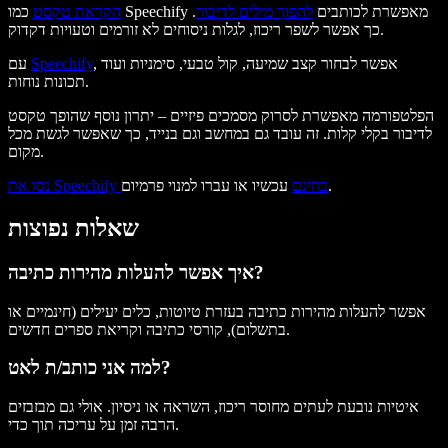
כמו Speechify מאפשרת לכותבים
להפוך מילים לדיבור
.
הקראת טקסט
כך אפשר לשפר ריכוז, לגלות ניסוחים לא זורמים וטעויות דקדוק.
, אפשר לבחור קצב שמיעה, קול טבעי, סימניות ועוד
Speechify
עם
תכונות נוחות.
הפלטפורמה מאפשרת לסרוק מסמכים פיזיים – יתרון נוסף שהופך טקסט
לדיבור בקלי קלות. זה עובד גם במחשב וגם בנייד, כך שאפשר לגשת מכל
מקום.
עכשיו או עברו למנוי פרמיום.
נסו את Speechify בחינם
שאלות נפוצות
איך אפשר להעלות מהירות כתיבה?
אפשר להעלות מהירות כתיבה בעזרת טיוטות, כלים יעילים (חינמיים או
בתשלום), קורסי כתיבה וקריאת ספרים חדשים.
למה אני כותב/ת לאט?
איטיות נובעת לעתים מחוסר ריכוז, השראה או ניסיון. אולי גם מבזבזים
הרבה זמן על עריכה תוך כדי.