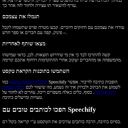
במהלך הכתיבה עולים הרבה מושגים שצריך לבדוק. זה מפריע לרצף, אז
עדיף להשאיר תו עצירה ולחזור לזה אחר כך.
תגמלו את עצמכם
עודדו את עצמכם עם חיזוקים חיוביים. קבעו מטרה ופרס שתשמחו לקבל
– פינוק, קפה עם חברים או ספר חדש.
מצאו שותף לאחריות
קשה להתרכז לבד כי אין מי שידרוש תוצאות. לכן, כדאי שמישהו
מהמשפחה או מהחברים יעקוב אחרי ההתקדמות וידחוף אתכם קדימה.
השתמשו בתוכנות הקראת טקסט
תוכנות הקראת טקסט
כמו Speechify הופכות כתיבה לדיבור. אפשר
לשמוע את הכתוב ולבדוק איך זה נשמע, מה שיעזור לכם
לגלות טעויות
ולוודא זרימה
. בסוף, כלים כאלה משפרים ריכוז, עוזרים לא לחזור על
טעויות ומייעלים כתיבה.
הפכו לכותבים טובים עם Speechify
בסיום כתיבה, הרבה כותבים עורכים את הטקסט ע"י קריאה בקול רם.