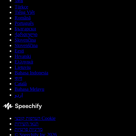
ไทย
Türkçe
Tiếng Việt
Română
Português
Български
ქართული
Slovenčina
Slovenščina
Eesti
Hrvatski
Ελληνικά
Lietuvių
Bahasa Indonesia
বাংলা
Català
Bahasa Melayu
اردو
העדפות קובצי Cookie
תנאי השירות
מדיניות פרטיות
© Speechify Inc 2026