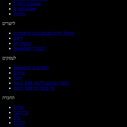
תוסף ל-Chrome
תוסף ל-Edge
הורדות
ליוצרים
מחולל קולות מבוסס בינה מלאכותית
דיבוב
שכפול קול
Speechify לעבודה
לעסקים
Speechify למפתחים
צוותים
חינוך
תיעוד API להמרת טקסט לדיבור
תיעוד API של סוכני קול
החברה
אודות
צרו קשר
בלוג
קריירה